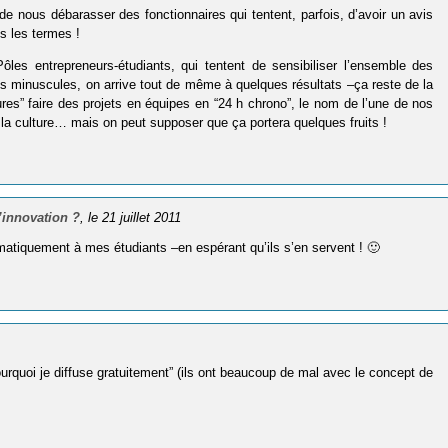
e nous débarasser des fonctionnaires qui tentent, parfois, d’avoir un avis
s les termes !
ôles entrepreneurs-étudiants, qui tentent de sensibiliser l’ensemble des
ns minuscules, on arrive tout de même à quelques résultats –ça reste de la
res” faire des projets en équipes en “24 h chrono”, le nom de l’une de nos
r la culture… mais on peut supposer que ça portera quelques fruits !
’innovation ?
, le 21 juillet 2011
ématiquement à mes étudiants –en espérant qu’ils s’en servent ! 🙂
urquoi je diffuse gratuitement” (ils ont beaucoup de mal avec le concept de