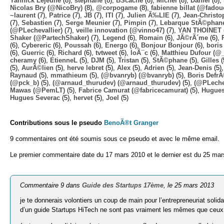
Yannick Lejeune
(8),
stephane
(8),
BScache
(8),
Michel
(8),
Daniel
(8),
Nicolas Bry (@NicoBry)
(8),
@corpogame
(8),
fabienne billat (@fadou
~laurent
(7),
Patrice
(7),
JB
(7),
ITI
(7),
Julien Ã‰LIE
(7),
Jean-Christo
(7),
Sebastien
(7),
Serge Meunier
(7),
Pimpin
(7),
Lebarque StÃ©phane
(@PLechevallier)
(7),
veille innovation (@vinno47)
(7),
YAN THOINET 
Shaker (@PartechShaker)
(7),
Legend
(6),
Romain
(6),
JÃ©rÃ´me
(6),
(6),
Cybereric
(6),
Poussah
(6),
Energo
(6),
Bonjour Bonjour
(6),
boris
(6),
Guerric
(6),
Richard
(6),
tvtweet
(6),
loÃ¯c
(6),
Matthieu Dufour (@
cheramy
(6),
EtienneL
(5),
DJM
(5),
Tristan
(5),
StÃ©phane
(5),
Gilles
(
(5),
AurÃ©lien
(5),
herve lebret
(5),
Alex
(5),
Adrien
(5),
Jean-Denis
(5)
Raynaud
(5),
mmathieum
(5),
(@bvanryb) (@bvanryb)
(5),
Boris Defr
(@pck_b)
(5),
(@arnaud_thurudev) (@arnaud_thurudev)
(5),
(@PLechev
Mawas (@PemLT)
(5),
Fabrice Camurat (@fabricecamurat)
(5),
Hugue
Hugues Severac
(5),
hervet
(5),
Joel
(5)
Contributions sous le pseudo
BenoÃ®t Granger
9 commentaires ont été soumis sous ce pseudo et avec le même email.
Le premier commentaire date du 17 mars 2010 et le dernier est du 25 mar
Commentaire 9 dans
Guide des Startups 17ème
, le 25 mars 2013
je te donnerais volontiers un coup de main pour l’entrepreneuriat solida
d’un guide Startups HiTech ne sont pas vraiment les mêmes que ceux qu