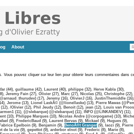
log
About
es. Vous pouvez cliquer sur leur lien pour obtenir leurs commentaires dans ce
far
(44),
guillaume
(42),
Laurent
(40),
philippe
(32),
Herve Kabla
(30),
8),
Jeremy Fain
(27),
Olivier
(27),
Marc
(27),
Nicolas
(25),
Christophe
(22),
@arnaud_thurudev)
(17),
Jeremy
(16),
OlivierJ
(16),
JustinThemiddle
(16)
14),
Jerome
(13),
Lionel LaskÃ© (@lionellaske)
(13),
Pierre Mawas (@Pe
(12),
/Olivier
(12),
Phil Jeudy
(12),
Benoit
(12),
jean
(12),
Louis van Proos
armen1
(11),
(@slebarque) (@slebarque)
(11),
INFO (@LINKANDEV)
(11),
ent
(10),
Philippe Marques
(10),
Nicolas Andre (@corpogame)
(10),
Miche
afael
(9),
FredericBaud
(9),
Laurent Bervas
(9),
Mickael
(9),
Hugues
(9),
Fabrice Epelboin
(9),
Benjamin
(9),
BenoÃ®t Granger
(9),
laozi
(9),
Pierre
t de la vie
(9),
gepettot
(9),
arderbor elnot
(9),
Frederic
(8),
Marie
(8),