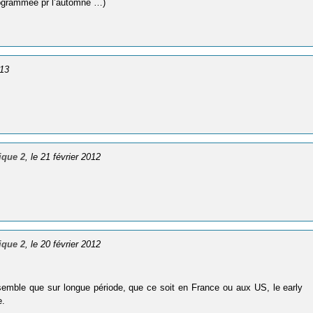
 programmée pr l’automne …)
013
ique 2
, le 21 février 2012
ique 2
, le 20 février 2012
 semble que sur longue période, que ce soit en France ou aux US, le early
e.