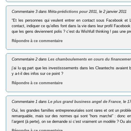
Commentaire 3 dans
Méta-prédictions pour 2011
, le 2 janvier 2011
“Et les per­sonnes qui veulent entrer en contact sous Face­book et Lin
contact, indi­quer ce qu’elles font dans la vie dans leur pro­fil Face­boo
que les gens deviennent polis ? c’est du Wishfull thinking ! pas une pré
Répondre à ce commentaire
Commentaire 2 dans
Les chamboulements en cours du financement
j’ai lu qq part que les investisssements dans les Cleantechs avaient 
y a-t-il des infos sur ce point ?
Répondre à ce commentaire
Commentaire 1 dans
Le plus grand business angel de France
, le 
Oui, les grandes familles entrepreneuriales sont rares et ont un prob
remarquable, mais sur des normes qui sont “hors marché” : donc en
l’argent (à perte), on se demande si c’est vraiment un modèle ? Ou alo
Répondre à ce commentaire