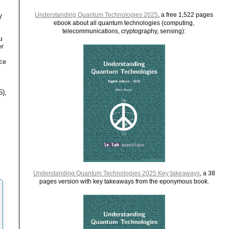
Understanding Quantum Technologies 2025
, a free 1,522 pages
y
ebook about all quantum technologies (computing,
telecommunications, cryptography, sensing):
u
er
ce
5),
Understanding Quantum Technologies 2025 Key takeaways
, a 38
pages version with key takeaways from the eponymous book.