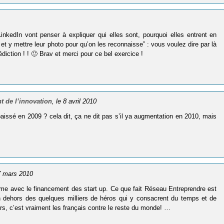
­ke­dIn vont pen­ser à expli­quer qui elles sont, pour­quoi elles entrent en
k et y mettre leur photo pour qu’on les recon­naisse” : vous voulez dire par là
diction ! ! 🙂 Brav et merci pour ce bel exercice !
 de l’innovation
, le 8 avril 2010
baissé en 2009 ? cela dit, ça ne dit pas s’il ya augmentation en 2010, mais
17 mars 2010
lème avec le financement des start up. Ce que fait Réseau Entreprendre est
 dehors des quelques milliers de héros qui y consacrent du temps et de
rs, c’est vraiment les français contre le reste du monde! …