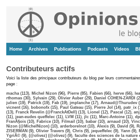
Home
Archives
Publications
Podcasts
Videos
B
Contributeurs actifs
Voici la liste des principaux contributeurs du blog par leurs commentair
page :
macha
(113),
Michel Nizon
(96),
Pierre
(85),
Fabien
(66),
herve
(66),
lea
rthomas
(30),
Sylvain
(29),
Olivier Auber
(29),
Daniel COHEN-ZARDI
(2
julien
(19),
Patrick
(19),
Fab
(19),
jmplanche
(17),
Arnaud@Thurudev (
vicnent
(16),
bobonofx
(15),
Paul Gateau
(15),
Pierre Jol
(14),
patr_ix
(
(13),
Franck Revelin (@FranckAtDell)
(13),
Lionel
(12),
Pascal
(12),
anj
(11),
jean-eudes queffelec
(11),
LVM
(11),
jlc
(11),
Marc-Antoine
(11),
dp
FranÃ§ois
(10),
Fabrice
(10),
Filmail
(10),
babar
(10),
arnaud
(10),
Vinc
Nizon (@MichelNizon)
(10),
arderborelnot
(10),
Alexis
(9),
David
(9),
R
ZISERMAN
(9),
Olivier Travers
(9),
Chris
(9),
jequeffelec
(9),
Yann
(9),
YgriÃ©
(9),
(@olivez) (@olivez)
(9),
faculte des sciences de la nature e