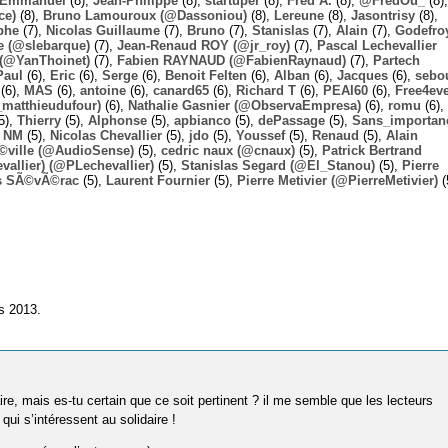
Emmanuel
(8),
Jean-Philippe
(8),
startuper
(8),
Fred A.
(8),
@FredOu_
(8),
ce)
(8),
Bruno Lamouroux (@Dassoniou)
(8),
Lereune
(8),
Jasontrisy
(8),
phe
(7),
Nicolas Guillaume
(7),
Bruno
(7),
Stanislas
(7),
Alain
(7),
Godefro
 (@slebarque)
(7),
Jean-Renaud ROY (@jr_roy)
(7),
Pascal Lechevallier
(@YanThoinet)
(7),
Fabien RAYNAUD (@FabienRaynaud)
(7),
Partech
Paul
(6),
Eric
(6),
Serge
(6),
Benoit Felten
(6),
Alban
(6),
Jacques
(6),
sebo
(6),
MAS
(6),
antoine
(6),
canard65
(6),
Richard T
(6),
PEAI60
(6),
Free4ev
_matthieudufour)
(6),
Nathalie Gasnier (@ObservaEmpresa)
(6),
romu
(6),
5),
Thierry
(5),
Alphonse
(5),
apbianco
(5),
dePassage
(5),
Sans_importan
,
NM
(5),
Nicolas Chevallier
(5),
jdo
(5),
Youssef
(5),
Renaud
(5),
Alain
Ã©ville (@AudioSense)
(5),
cedric naux (@cnaux)
(5),
Patrick Bertrand
allier) (@PLechevallier)
(5),
Stanislas Segard (@El_Stanou)
(5),
Pierre
s SÃ©vÃ©rac
(5),
Laurent Fournier
(5),
Pierre Metivier (@PierreMetivier)
(
s 2013.
ire, mais es-tu certain que ce soit pertinent ? il me semble que les lecteurs
i s’intéressent au solidaire !