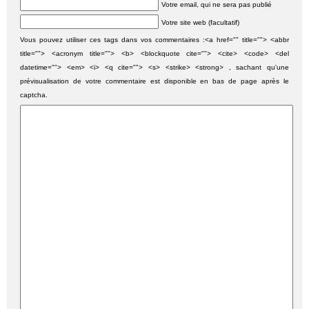
Votre email, qui ne sera pas publié
Votre site web (facultatif)
Vous pouvez utiliser ces tags dans vos commentaires :<a href="" title=""> <abbr
title=""> <acronym title=""> <b> <blockquote cite=""> <cite> <code> <del
datetime=""> <em> <i> <q cite=""> <s> <strike> <strong> , sachant qu'une
prévisualisation de votre commentaire est disponible en bas de page après le
captcha.