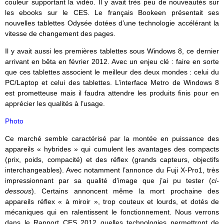
couleur supportant la vidéo. Il y avait très peu de nouveautés sur
les ebooks sur le CES. Le français Bookeen présentait ses
nouvelles tablettes Odysée dotées d’une technologie accélérant la
vitesse de changement des pages.
Il y avait aussi les premières tablettes sous Windows 8, ce dernier
arrivant en bêta en février 2012. Avec un enjeu clé : faire en sorte
que ces tablettes associent le meilleur des deux mondes : celui du
PC/Laptop et celui des tablettes. L’interface Metro de Windows 8
est prometteuse mais il faudra attendre les produits finis pour en
apprécier les qualités à l’usage.
Photo
Ce marché
semble caractérisé par la montée en puissance des
appareils « hybrides » qui cumulent les avantages des compacts
(prix, poids, compacité) et des réflex (grands capteurs, objectifs
interchangeables). Avec notamment l’annonce du Fuji X-Pro1, très
impressionnant par sa qualité d’image que j’ai pu tester (
ci-
dessous
). Certains annoncent même la mort prochaine des
appareils réflex « à miroir », trop couteux et lourds, et dotés de
mécaniques qui en ralentissent le fonctionnement. Nous verrons
dans le Rapport CES 2012 quelles technologies permettront de