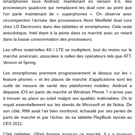
smartphones sous Android, maintenant en version 4.0, des
processeurs quadcore qui remplacent les dual core au point que
l’on parle maintenant de « superphones ». On observe avec
circonspection l’arrivée des processeurs Atom Medfield dual core
chez LG Electronics dans des tablettes et smartphones. Cela reste
anecdotique, Intel étant à la peine dans ce marché avec un retard
dans la basse consommation des processeurs.
Les offres matérielles 4G / LTE se multiplient, tout du moins sur le
marché américain, associées à celles des opérateurs tels que ATT,
Verizon et Spring.
Les smartphones prennent progressivement le dessus sur les «
feature phones » et les places de marché d’applications sont les
outils de mesure de santé des plateformes mobiles. Android a
dépassé iOS en parts de marché et Windows Phone 7 n’arrive pas
à trouver sa place au soleil malgré ses qualités indéniables. On le
voyait essentiellement sur les stands de Microsoft et de Nokia. De
son côté, RIM avait l’air bien moribond, échaudé par ses pertes de
parts de marché et par l’échec de sa tablette PlayBook lancée au
CES 2011.
Côté tablettes, l’iPad domine toujours ce marché. Il y a toujours