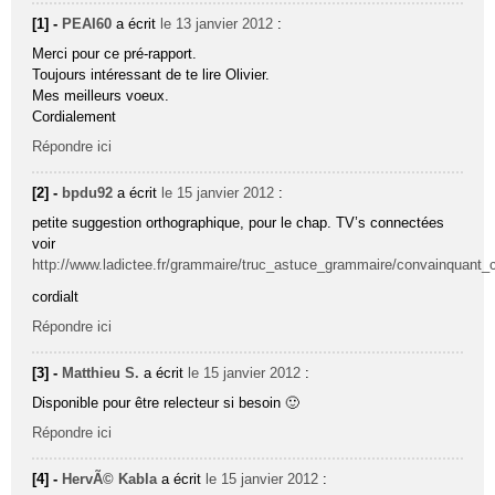
[1] -
PEAI60
a écrit
le 13 janvier 2012
:
Merci pour ce pré-rapport.
Toujours intéressant de te lire Olivier.
Mes meilleurs voeux.
Cordialement
Répondre ici
[2] -
bpdu92
a écrit
le 15 janvier 2012
:
petite suggestion orthographique, pour le chap. TV’s connectées
voir
http://www.ladictee.fr/grammaire/truc_astuce_grammaire/convainquant_
cordialt
Répondre ici
[3] -
Matthieu S.
a écrit
le 15 janvier 2012
:
Disponible pour être relecteur si besoin 🙂
Répondre ici
[4] -
HervÃ© Kabla
a écrit
le 15 janvier 2012
: