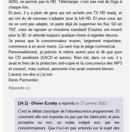
ADSL ne permet pas la HD. Télécharger, c’est pas mal de Giga à
chaque fois.
Et puis, il y a plein de gens qui ont acheté une TV HD ready, et
qui ont du de nouveau s’adapter pour la full HD. Et pour ceux qui
ne se sont pas adapté, on parle déjà de supprimer les flux SD en
TNT, voire de rajouter un troisième standard! D’autres ont investi
pour la 3D, et attende toujours quelque chose à regarder dessus.
Je pense que le consommateur moyen, largement majoritaire,
commence à en avoir marre. Ça sent trop le piège commercial.
Personnellement, je prévois le même avenir pour le 4k que pour
les CD améliorés (SACD et autres). Bien sûr, dans ce cas, il y
avait le frein de la protection anti-copie et la concurrence des MP3
et consort, mais surtout, personne n’en avait vraiment besoin.
L’avenir me dira si j’ai tort.
Denis Parmentier.
Répondre ici
[14.1] - Olivier Ezratty
a répondu
le 27 janvier 2012
:
C’est le débat classique de l’obsolescence programmée. Et
comment elle est imposée ou pas par les fabricants et puis
acceptée ou non, ou subie malgré eux, par les
consommateurs. Que n’a-t-on pas entendu sur le sujet des