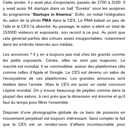
Cette année, il y avait plus d’exposants, passés de 2700 à 3100. Il
y avait aussi 94 startups dans un hall ”Eureka” sous les auspices
du programme “
Startups in America
”. Enfin, on notait l’intégration
du salon de la photo
PMA
dans le CES. Le PMA battait un peu de
l’aile et le CES l’a absorbé. Au passage, le salon a attiré un total de
153000 visiteurs et exposants, son record à ce jour. Au point que
cela générait parfois des cohues assez insupportables, notamment
dans les endroits réservés aux médias.
Les annonces ? ll y en a toujours pas mal chez les grands comme
les petits exposants. Certes, elles ne sont pas majeures. Le
marché est mondial. Il se commoditise autour des plateformes clés
comme celles d’Apple et Google. Le CES est devenu un salon de
l’écosystème de ces plateformes. Les grandes annonces sont
étalées dans l’année. Mais le CES est aussi un vaste concours
Lépine mondial. On y trouve beaucoup de pépites comme dans la
plupart des salons, à ceci près que la dimension est énorme et qu’il
faut du temps pour filtrer l’ensemble.
Disposer d‘une photographie globale de ce banc de poissons en
mouvement perpétuel est toujours intéressant. Sans compter le fait
que le CES est un rendez-vous d’affaire incontournable pour