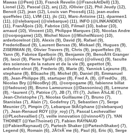
Mawas (@Pem)
(13),
Franck Revelin (@FranckAtDell)
(13),
Lionel
(12),
Pascal
(12),
anj
(12),
/Olivier
(12),
Phil Jeudy
(12),
Benoit
(12),
jean
(12),
Louis van Proosdij
(11),
jean-eudes
queffelec
(11),
LVM
(11),
jlc
(11),
Marc-Antoine
(11),
dparmen1
(11),
(@slebarque) (@slebarque)
(11),
INFO (@LINKANDEV)
(11),
FranÃ§ois
(10),
Fabrice
(10),
Filmail
(10),
babar
(10),
arnaud
(10),
Vincent
(10),
Philippe Marques
(10),
Nicolas Andre
(@corpogame)
(10),
Michel Nizon (@MichelNizon)
(10),
arderborelnot
(10),
Alexis
(9),
David
(9),
Rafael
(9),
FredericBaud
(9),
Laurent Bervas
(9),
Mickael
(9),
Hugues
(9),
ZISERMAN
(9),
Olivier Travers
(9),
Chris
(9),
jequeffelec
(9),
Yann
(9),
Fabrice Epelboin
(9),
Benjamin
(9),
BenoÃ®t Granger
(9),
laozi
(9),
Pierre YgriÃ©
(9),
(@olivez) (@olivez)
(9),
faculte
des sciences de la nature et de la vie
(9),
gepettot
(9),
arderbor elnot
(9),
Frederic
(8),
Marie
(8),
Yannick Lejeune
(8),
stephane
(8),
BScache
(8),
Michel
(8),
Daniel
(8),
Emmanuel
(8),
Jean-Philippe
(8),
startuper
(8),
Fred A.
(8),
@FredOu_
(8),
Nicolas Bry (@NicoBry)
(8),
@corpogame
(8),
fabienne billat
(@fadouce)
(8),
Bruno Lamouroux (@Dassoniou)
(8),
Lereune
(8),
~laurent
(7),
Patrice
(7),
JB
(7),
ITI
(7),
Julien Ã‰LIE
(7),
Jean-Christophe
(7),
Nicolas Guillaume
(7),
Bruno
(7),
Stanislas
(7),
Alain
(7),
Godefroy
(7),
Sebastien
(7),
Serge
Meunier
(7),
Pimpin
(7),
Lebarque StÃ©phane (@slebarque)
(7),
Jean-Renaud ROY (@jr_roy)
(7),
Pascal Lechevallier
(@PLechevallier)
(7),
veille innovation (@vinno47)
(7),
YAN
THOINET (@YanThoinet)
(7),
Fabien RAYNAUD
(@FabienRaynaud)
(7),
Partech Shaker (@PartechShaker)
(7),
Legend
(6),
Romain
(6),
JÃ©rÃ´me
(6),
Paul
(6),
Eric
(6),
Serge