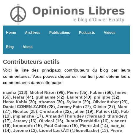
Home
Archives
Publications
Podcasts
Videos
Blog
About
Contributeurs actifs
Voici la liste des principaux contributeurs du blog par leurs
commentaires. Vous pouvez cliquer sur leur lien pour obtenir leurs
commentaires dans cette page :
macha
(113),
Michel Nizon
(96),
Pierre
(85),
Fabien
(66),
herve
(66),
leafar
(44),
guillaume
(42),
Laurent
(40),
philippe
(32),
Herve Kabla
(30),
rthomas
(30),
Sylvain
(29),
Olivier Auber
(29),
Daniel COHEN-ZARDI
(28),
Jeremy Fain
(27),
Olivier
(27),
Marc
(27),
Nicolas
(25),
Christophe
(22),
julien
(19),
Patrick
(19),
Fab
(19),
jmplanche
(17),
Arnaud@Thurudev (@arnaud_thurudev)
(17),
Jeremy
(16),
OlivierJ
(16),
JustinThemiddle
(16),
vicnent
(16),
bobonofx
(15),
Paul Gateau
(15),
Pierre Jol
(14),
patr_ix
(14),
Jerome
(13),
Lionel LaskÃ© (@lionellaske)
(13),
Pierre