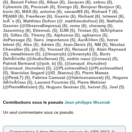
(6),
Benoit Felten
(6),
Alban
(6),
Jacques
(6),
sebou
(6),
Cybereric
(6),
Poussah
(6),
Energo
(6),
Bonjour Bonjour
(6),
boris
(6),
MAS
(6),
antoine
(6),
canard65
(6),
Richard T
(6),
PEAI60
(6),
Free4ever
(6),
Guerric
(6),
Richard
(6),
tvtweet
(6),
loÃ¯c
(6),
Matthieu Dufour (@_matthieudufour)
(6),
Nathalie
Gasnier (@ObservaEmpresa)
(6),
romu
(6),
cheramy
(6),
Jasontrisy
(6),
EtienneL
(5),
DJM
(5),
Tristan
(5),
StÃ©phane
(5),
Gilles
(5),
Thierry
(5),
Alphonse
(5),
apbianco
(5),
dePassage
(5),
Sans_importance
(5),
AurÃ©lien
(5),
herve
lebret
(5),
Alex
(5),
Adrien
(5),
Jean-Denis
(5),
NM
(5),
Nicolas
Chevallier
(5),
jdo
(5),
Youssef
(5),
Renaud
(5),
Alain Raynaud
(5),
mmathieum
(5),
(@bvanryb) (@bvanryb)
(5),
Boris
DefrÃ©ville (@AudioSense)
(5),
cedric naux (@cnaux)
(5),
Patrick Bertrand (@pck_b)
(5),
(@arnaud_thurudev)
(@arnaud_thurudev)
(5),
(@PLechevallier) (@PLechevallier)
(5),
Stanislas Segard (@El_Stanou)
(5),
Pierre Mawas
(@PemLT)
(5),
Fabrice Camurat (@fabricecamurat)
(5),
Hugues
SÃ©vÃ©rac
(5),
Laurent Fournier
(5),
Pierre Metivier
(@PierreMetivier)
(5),
Hugues Severac
(5),
hervet
(5),
Joel
(5)
Contributions sous le pseudo
Jean philippe Wozniak
Un seul commentaire sous ce pseudo.