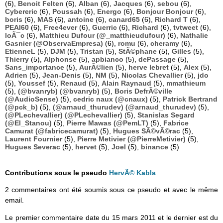
(6),
Benoit Felten
(6),
Alban
(6),
Jacques
(6),
sebou
(6),
Cybereric
(6),
Poussah
(6),
Energo
(6),
Bonjour Bonjour
(6),
boris
(6),
MAS
(6),
antoine
(6),
canard65
(6),
Richard T
(6),
PEAI60
(6),
Free4ever
(6),
Guerric
(6),
Richard
(6),
tvtweet
(6),
loÃ¯c
(6),
Matthieu Dufour (@_matthieudufour)
(6),
Nathalie
Gasnier (@ObservaEmpresa)
(6),
romu
(6),
cheramy
(6),
EtienneL
(5),
DJM
(5),
Tristan
(5),
StÃ©phane
(5),
Gilles
(5),
Thierry
(5),
Alphonse
(5),
apbianco
(5),
dePassage
(5),
Sans_importance
(5),
AurÃ©lien
(5),
herve lebret
(5),
Alex
(5),
Adrien
(5),
Jean-Denis
(5),
NM
(5),
Nicolas Chevallier
(5),
jdo
(5),
Youssef
(5),
Renaud
(5),
Alain Raynaud
(5),
mmathieum
(5),
(@bvanryb) (@bvanryb)
(5),
Boris DefrÃ©ville
(@AudioSense)
(5),
cedric naux (@cnaux)
(5),
Patrick Bertrand
(@pck_b)
(5),
(@arnaud_thurudev) (@arnaud_thurudev)
(5),
(@PLechevallier) (@PLechevallier)
(5),
Stanislas Segard
(@El_Stanou)
(5),
Pierre Mawas (@PemLT)
(5),
Fabrice
Camurat (@fabricecamurat)
(5),
Hugues SÃ©vÃ©rac
(5),
Laurent Fournier
(5),
Pierre Metivier (@PierreMetivier)
(5),
Hugues Severac
(5),
hervet
(5),
Joel
(5),
binance
(5)
Contributions sous le pseudo
HervÃ© Kabla
2 commentaires ont été soumis sous ce pseudo et avec le même
email.
Le premier commentaire date du 15 mars 2011 et le dernier est du