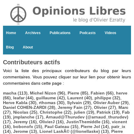
Home
Archives
Publications
Podcasts
Videos
Blog
About
Contributeurs actifs
Voici la liste des principaux contributeurs du blog par leurs
commentaires. Vous pouvez cliquer sur leur lien pour obtenir leurs
commentaires dans cette page :
macha
(113),
Michel Nizon
(96),
Pierre
(85),
Fabien
(66),
herve
(66),
leafar
(44),
guillaume
(42),
Laurent
(40),
philippe
(32),
Herve Kabla
(30),
rthomas
(30),
Sylvain
(29),
Olivier Auber
(29),
Daniel COHEN-ZARDI
(28),
Jeremy Fain
(27),
Olivier
(27),
Marc
(27),
Nicolas
(25),
Christophe
(22),
julien
(19),
Patrick
(19),
Fab
(19),
jmplanche
(17),
Arnaud@Thurudev (@arnaud_thurudev)
(17),
Jeremy
(16),
OlivierJ
(16),
JustinThemiddle
(16),
vicnent
(16),
bobonofx
(15),
Paul Gateau
(15),
Pierre Jol
(14),
patr_ix
(14),
Jerome
(13),
Lionel LaskÃ© (@lionellaske)
(13),
Pierre