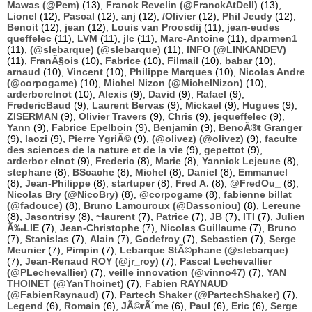
Mawas (@Pem)
(13),
Franck Revelin (@FranckAtDell)
(13),
Lionel
(12),
Pascal
(12),
anj
(12),
/Olivier
(12),
Phil Jeudy
(12),
Benoit
(12),
jean
(12),
Louis van Proosdij
(11),
jean-eudes
queffelec
(11),
LVM
(11),
jlc
(11),
Marc-Antoine
(11),
dparmen1
(11),
(@slebarque) (@slebarque)
(11),
INFO (@LINKANDEV)
(11),
FranÃ§ois
(10),
Fabrice
(10),
Filmail
(10),
babar
(10),
arnaud
(10),
Vincent
(10),
Philippe Marques
(10),
Nicolas Andre
(@corpogame)
(10),
Michel Nizon (@MichelNizon)
(10),
arderborelnot
(10),
Alexis
(9),
David
(9),
Rafael
(9),
FredericBaud
(9),
Laurent Bervas
(9),
Mickael
(9),
Hugues
(9),
ZISERMAN
(9),
Olivier Travers
(9),
Chris
(9),
jequeffelec
(9),
Yann
(9),
Fabrice Epelboin
(9),
Benjamin
(9),
BenoÃ®t Granger
(9),
laozi
(9),
Pierre YgriÃ©
(9),
(@olivez) (@olivez)
(9),
faculte
des sciences de la nature et de la vie
(9),
gepettot
(9),
arderbor elnot
(9),
Frederic
(8),
Marie
(8),
Yannick Lejeune
(8),
stephane
(8),
BScache
(8),
Michel
(8),
Daniel
(8),
Emmanuel
(8),
Jean-Philippe
(8),
startuper
(8),
Fred A.
(8),
@FredOu_
(8),
Nicolas Bry (@NicoBry)
(8),
@corpogame
(8),
fabienne billat
(@fadouce)
(8),
Bruno Lamouroux (@Dassoniou)
(8),
Lereune
(8),
Jasontrisy
(8),
~laurent
(7),
Patrice
(7),
JB
(7),
ITI
(7),
Julien
Ã‰LIE
(7),
Jean-Christophe
(7),
Nicolas Guillaume
(7),
Bruno
(7),
Stanislas
(7),
Alain
(7),
Godefroy
(7),
Sebastien
(7),
Serge
Meunier
(7),
Pimpin
(7),
Lebarque StÃ©phane (@slebarque)
(7),
Jean-Renaud ROY (@jr_roy)
(7),
Pascal Lechevallier
(@PLechevallier)
(7),
veille innovation (@vinno47)
(7),
YAN
THOINET (@YanThoinet)
(7),
Fabien RAYNAUD
(@FabienRaynaud)
(7),
Partech Shaker (@PartechShaker)
(7),
Legend
(6),
Romain
(6),
JÃ©rÃ´me
(6),
Paul
(6),
Eric
(6),
Serge