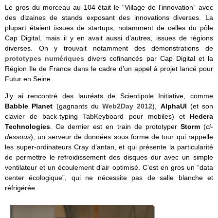
Le gros du morceau au 104 était le “Village de l’innovation” avec
des dizaines de stands exposant des innovations diverses. La
plupart étaient issues de startups, notamment de celles du pôle
Cap Digital, mais il y en avait aussi d’autres, issues de régions
diverses. On y trouvait notamment des démonstrations de
prototypes numériques
divers cofinancés par Cap Digital et la
Région Ile de France dans le cadre d’un appel à projet lancé pour
Futur en Seine.
J’y ai rencontré des lauréats de Scientipole Initiative, comme
Babble Planet
(gagnants du
Web2Day 2012
),
AlphaUI
(et son
clavier de back-typing TabKeyboard pour mobiles) et
Hedera
Technologies
. Ce dernier est en train de prototyper
Storm
(
ci-
dessous
), un serveur de données sous forme de tour qui rappelle
les super-ordinateurs Cray d’antan, et qui présente la particularité
de permettre le refroidissement des disques dur avec un simple
ventilateur et un écoulement d’air optimisé. C’est en gros un “data
center écologique”, qui ne nécessite pas de salle blanche et
réfrigérée.