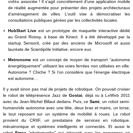
vidéo
associée ! Il s’agit concrètement d’une application mobile
de réalité augmentée pour présenter des projets architecturaux
d’aménagement de villes. L’outil vise à démocratiser les
consultations publiques gérées par les collectivités locales.
HubStart Live
est un prototype de maquette interactive dédié
au Grand Roissy, à base de Kinect. Il a été développé par la
startup Sensorit, créé par des anciens de Microsoft et aussi
lauréate de Scientipôle Initiative, encore eux.
Metronome
est un concept de moyen de transport “autonome
énergétiquement” utilisant les voies ferrées non utilisées en ville.
Autonome ? Chiche ? Si l’on considère que l’énergie électrique
est autonome…
Il y avait sinon pas mal de projets de robotique. On pouvait croiser
le robot de téléprésence Jazz de
Gostai
, déjà vu à
LeWeb 2011
avec du Jean-Michel Billaut dedans. Puis, ce
Sami
, un robot semi-
humanoïde autonome avec une tête, deux bras et mains, un torse,
le tout reposant sur un système de mobilité à roues. Le robot
provient du CRIIF, un prestataire de services en robotique,
mécatronique et systèmes intelligents et connectés. Et aussi le
robot
Emox
“photographe” qui interagit avec les personnes en