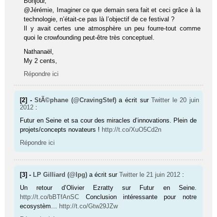
Bonjour,
@Jérémie, Imaginer ce que demain sera fait et ceci grâce à la
technologie, n’était-ce pas là l’objectif de ce festival ?
Il y avait certes une atmosphère un peu fourre-tout comme
quoi le crowfounding peut-être très conceptuel.
Nathanaël,
My 2 cents,
Répondre ici
[2] -
StÃ©phane (@CravingStef)
a écrit sur
Twitter
le 20 juin
2012
:
Futur en Seine et sa cour des miracles d’innovations. Plein de
projets/concepts novateurs !
http://t.co/XuO5Cd2n
Répondre ici
[3] -
LP Gilliard (@lpg)
a écrit sur
Twitter
le 21 juin 2012
:
Un retour d’Olivier Ezratty sur Futur en Seine.
http://t.co/bBTfAnSC
Conclusion intéressante pour notre
ecosystèm…
http://t.co/Gtw29JZw