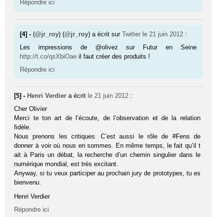
Répondre ici
[4] -
(@jr_roy) (@jr_roy)
a écrit sur
Twitter
le 21 juin 2012
:
Les impressions de @olivez sur Futur en Seine
http://t.co/qsXbiOae
il faut créer des produits !
Répondre ici
[5] -
Henri Verdier
a écrit
le 21 juin 2012
:
Cher Olivier
Merci te ton art de l’écoute, de l’observation et de la relation
fidèle.
Nous prenons les critiques. C’est aussi le rôle de #Fens de
donner à voir où nous en sommes. En même temps, le fait qu’il t
ait à Paris un débat, la recherche d’un chemin singulier dans le
numérique mondial, est très excitant.
Anyway, si tu veux participer au prochain jury de prototypes, tu es
bienvenu.
Henri Verdier
Répondre ici