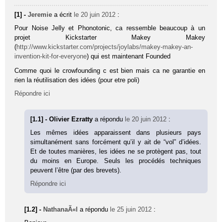
[1] -
Jeremie
a écrit
le 20 juin 2012
:
Pour Noise Jelly et Pho­no­to­nic, ca ressemble beaucoup à un
projet Kickstarter Makey Makey
(
http://www.kickstarter.com/projects/joylabs/makey-makey-an-
invention-kit-for-everyone
) qui est maintenant Founded
Comme quoi le crowfounding c est bien mais ca ne garantie en
rien la réutilisation des idées (pour etre poli)
Répondre ici
[1.1] - Olivier Ezratty
a répondu
le 20 juin 2012
:
Les mêmes idées apparaissent dans plusieurs pays
simultanément sans forcément qu’il y ait de “vol” d’idées.
Et de toutes manières, les idées ne se protègent pas, tout
du moins en Europe. Seuls les procédés techniques
peuvent l’être (par des brevets).
Répondre ici
[1.2] -
NathanaÃ«l
a répondu
le 25 juin 2012
: