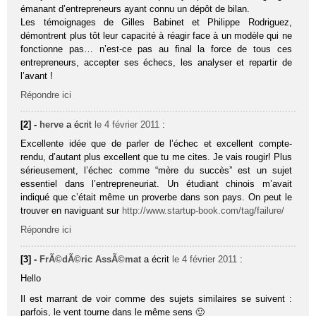
émanant d’entrepreneurs ayant connu un dépôt de bilan.
Les témoignages de Gilles Babinet et Philippe Rodriguez,
démontrent plus tôt leur capacité à réagir face à un modèle qui ne
fonctionne pas… n’est-ce pas au final la force de tous ces
entrepreneurs, accepter ses échecs, les analyser et repartir de
l’avant !
Répondre ici
[2] -
herve
a écrit
le 4 février 2011
:
Excellente idée que de parler de l’échec et excellent compte-
rendu, d’autant plus excellent que tu me cites. Je vais rougir! Plus
sérieusement, l’échec comme “mère du succès” est un sujet
essentiel dans l’entrepreneuriat. Un étudiant chinois m’avait
indiqué que c’était même un proverbe dans son pays. On peut le
trouver en naviguant sur
http://www.startup-book.com/tag/failure/
Répondre ici
[3] -
FrÃ©dÃ©ric AssÃ©mat
a écrit
le 4 février 2011
:
Hello
Il est marrant de voir comme des sujets similaires se suivent :
parfois, le vent tourne dans le même sens 🙂