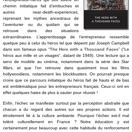
chemin initiatique fait d’embuches et
autres near-death-experiences,
reprenant les mythes ancestraux de
l’aventurier ou du quidam qui se
retrouve dans des situations
extraordinaires. L’apprentissage de l’entrepreneur ressemble
quelque peu à celui du héros tel que dépeint par Joseph Campbell
dans son fameux opus “
The Hero with a Thousand Faces
” (“Le
héros aux mille et un visages”, datant de 1949). Une lecture qui a
servi de modèle au cinéma, notamment dans la série des Star
Wars, et que l’on retrouve dans quasiment tous les films
hollywoodiens, notamment les blockbusters. On pourrait presque
croire que ce parcours initiatique du héros fait de hauts et de bas
est emblématique pour les entrepreneurs français. Ceux-ci ont en
effet quelques haies de plus à sauter pour réussir !
Enfin, l’échec se manifeste surtout par la perception abstraite que
chacun a du regard des autres sur ses propres actions. Il est
étroitement lié à la culture ambiante. Pourquoi l’échec est-il mal
toléré culturellement en France ? Notre éducation y est
certainement pour beaucoup avec cette habitude du renforcement