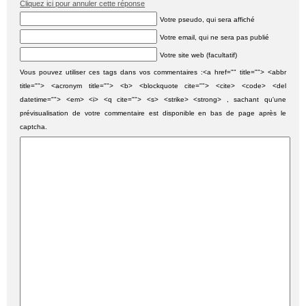
Cliquez ici pour annuler cette réponse
Votre pseudo, qui sera affiché
Votre email, qui ne sera pas publié
Votre site web (facultatif)
Vous pouvez utiliser ces tags dans vos commentaires :<a href="" title=""> <abbr
title=""> <acronym title=""> <b> <blockquote cite=""> <cite> <code> <del
datetime=""> <em> <i> <q cite=""> <s> <strike> <strong> , sachant qu'une
prévisualisation de votre commentaire est disponible en bas de page après le
captcha.