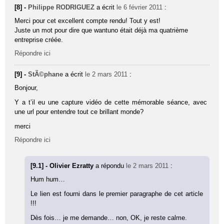
[8] -
Philippe RODRIGUEZ
a écrit
le 6 février 2011
:
Merci pour cet excellent compte rendu! Tout y est!
Juste un mot pour dire que wantuno était déjà ma quatrième
entreprise créée.
Répondre ici
[9] -
StÃ©phane
a écrit
le 2 mars 2011
:
Bonjour,
Y a t’il eu une capture vidéo de cette mémorable séance, avec
une url pour entendre tout ce brillant monde?
merci
Répondre ici
[9.1] - Olivier Ezratty
a répondu
le 2 mars 2011
:
Hum hum…
Le lien est fourni dans le premier paragraphe de cet article
!!!
Dès fois… je me demande… non, OK, je reste calme.