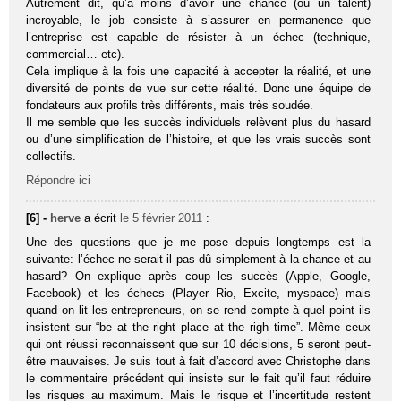
Autrement dit, qu’à moins d’avoir une chance (ou un talent)
incroyable, le job consiste à s’assurer en permanence que
l’entreprise est capable de résister à un échec (technique,
commercial… etc).
Cela implique à la fois une capacité à accepter la réalité, et une
diversité de points de vue sur cette réalité. Donc une équipe de
fondateurs aux profils très différents, mais très soudée.
Il me semble que les succès individuels relèvent plus du hasard
ou d’une simplification de l’histoire, et que les vrais succès sont
collectifs.
Répondre ici
[6] -
herve
a écrit
le 5 février 2011
:
Une des questions que je me pose depuis longtemps est la
suivante: l’échec ne serait-il pas dû simplement à la chance et au
hasard? On explique après coup les succès (Apple, Google,
Facebook) et les échecs (Player Rio, Excite, myspace) mais
quand on lit les entrepreneurs, on se rend compte à quel point ils
insistent sur “be at the right place at the righ time”. Même ceux
qui ont réussi reconnaissent que sur 10 décisions, 5 seront peut-
être mauvaises. Je suis tout à fait d’accord avec Christophe dans
le commentaire précédent qui insiste sur le fait qu’il faut réduire
les risques au maximum. Mais le risque et l’incertitude restent