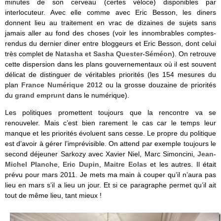
minutes de son cerveau (certes véloce) disponibles par
interlocuteur. Avec elle comme avec Eric Besson, les diners
donnent lieu au traitement en vrac de dizaines de sujets sans
jamais aller au fond des choses (voir les innombrables comptes-
rendus du dernier diner entre bloggeurs et Eric Besson, dont celui
très complet de
Natasha et Sasha Quester-Séméon
). On retrouve
cette dispersion dans les plans gouvernementaux où il est souvent
délicat de distinguer de véritables priorités (les 154 mesures du
plan
France Numérique 2012
ou la grosse douzaine de priorités
du
grand emprunt
dans le numérique).
Les politiques promettent toujours que la rencontre va se
renouveler. Mais c’est bien rarement le cas car le temps leur
manque et les priorités évoluent sans cesse. Le propre du politique
est d’avoir à gérer l’imprévisible. On attend par exemple toujours le
second déjeuner Sarkozy avec Xavier Niel, Marc Simoncini,
Jean-
Michel Planche
,
Eric Dupin
,
Maitre Eolas
et les autres. Il était
prévu pour mars 2011. Je mets ma main à couper qu’il n’aura pas
lieu en mars s’il a lieu un jour. Et si ce paragraphe permet qu’il ait
tout de même lieu, tant mieux !