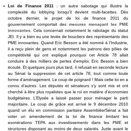
Loi de Finance 2011
: un autre sabotage qui illustre la
complexité du lobbying lorsqu’il devient multi-facettes. Dès
octobre dernier, le projet de loi de finance 2011 du
gouvernement comportait des
mesures menaçant les PME
innovantes
. Cela concernait notamment le rabotage du statut
JEI. Il y a bien eu une levée de boucliers des représentants des
PME innovantes. Quand Eric Besson a été nommé à l’Industrie,
il a reçu plein de gens et notamment les patrons des pôles de
compétitivité qui ont expliqué pourquoi cet Article 78 allait
conduire à des milliers de pertes d’emploi. Eric Besson a bien
écouté. Et quelques jours plus tard, il refusait en seconde lecture
au Sénat la suppression de cet article 78, tout comme toute
forme d’aménagement. Le coup de poignard ! Mais cette loi en a
connu d’autres. Les députés et sénateurs s’y sont mis et ont
cherché à être plus royalistes que le roi en matière d’économies
budgétaires. L’Elysée a laissé passer pour ménager le parti
majoritaire. Le coup de grâce est arrivé le 9 décembre 2010
quand un élu en commission paritaire Assemblée/Sénat a fait
voter un amendement de la loi de finance limitant les
exonérations TEPA aux investissements dans les PME et
structures disposant au moins de deux salariés. Juste avant le