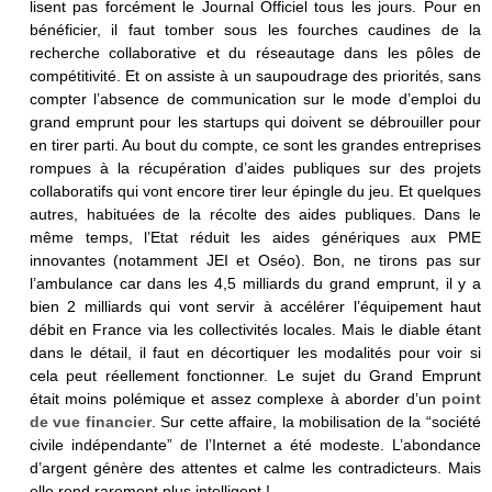
lisent pas forcément le Journal Officiel tous les jours. Pour en
bénéficier, il faut tomber sous les fourches caudines de la
recherche collaborative et du réseautage dans les pôles de
compétitivité. Et on assiste à un saupoudrage des priorités, sans
compter l’absence de communication sur le mode d’emploi du
grand emprunt pour les startups qui doivent se débrouiller pour
en tirer parti. Au bout du compte, ce sont les grandes entreprises
rompues à la récupération d’aides publiques sur des projets
collaboratifs qui vont encore tirer leur épingle du jeu. Et quelques
autres, habituées de la récolte des aides publiques. Dans le
même temps, l’Etat réduit les aides génériques aux PME
innovantes (notamment JEI et Oséo). Bon, ne tirons pas sur
l’ambulance car dans les 4,5 milliards du grand emprunt, il y a
bien 2 milliards qui vont servir à accélérer l’équipement haut
débit en France via les collectivités locales. Mais le diable étant
dans le détail, il faut en décortiquer les modalités pour voir si
cela peut réellement fonctionner. Le sujet du Grand Emprunt
était moins polémique et assez complexe à aborder d’un
point
de vue financier
. Sur cette affaire, la mobilisation de la “société
civile indépendante” de l’Internet a été modeste. L’abondance
d’argent génère des attentes et calme les contradicteurs. Mais
elle rend rarement plus intelligent !