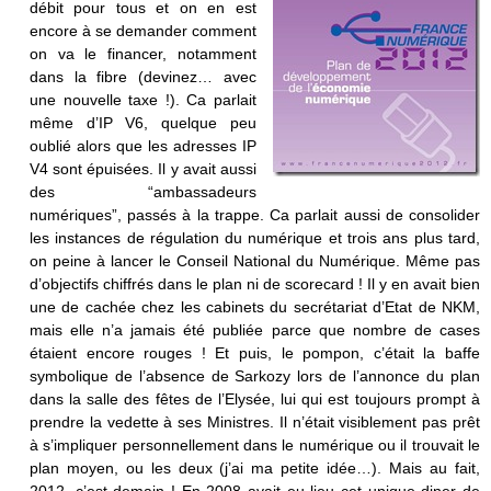
débit pour tous et on en est
encore à se demander comment
on va le financer, notamment
dans la fibre (devinez… avec
une nouvelle taxe !). Ca parlait
même d’IP V6, quelque peu
oublié alors que les adresses IP
V4 sont épuisées. Il y avait aussi
des “ambassadeurs
numériques”, passés à la trappe. Ca parlait aussi de consolider
les instances de régulation du numérique et trois ans plus tard,
on peine à lancer le Conseil National du Numérique. Même pas
d’objectifs chiffrés dans le plan ni de scorecard ! Il y en avait bien
une de cachée chez les cabinets du secrétariat d’Etat de NKM,
mais elle n’a jamais été publiée parce que nombre de cases
étaient encore rouges ! Et puis, le pompon, c’était la baffe
symbolique de l’absence de Sarkozy lors de l’annonce du plan
dans la salle des fêtes de l’Elysée, lui qui est toujours prompt à
prendre la vedette à ses Ministres. Il n’était visiblement pas prêt
à s’impliquer personnellement dans le numérique ou il trouvait le
plan moyen, ou les deux (j’ai ma petite idée…). Mais au fait,
2012, c’est demain ! En 2008 avait eu lieu cet unique diner de