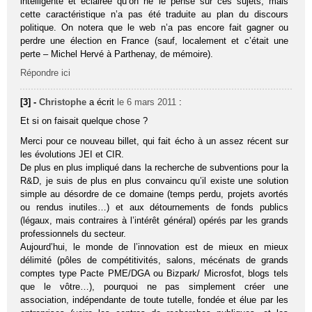
intelligente et éclairée qu’on ne le pense sur ces sujets, mais
cette caractéristique n’a pas été traduite au plan du discours
politique. On notera que le web n’a pas encore fait gagner ou
perdre une élection en France (sauf, localement et c’était une
perte – Michel Hervé à Parthenay, de mémoire).
Répondre ici
[3] -
Christophe
a écrit
le 6 mars 2011
:
Et si on faisait quelque chose ?
Merci pour ce nouveau billet, qui fait écho à un assez récent sur
les évolutions JEI et CIR.
De plus en plus impliqué dans la recherche de subventions pour la
R&D, je suis de plus en plus convaincu qu’il existe une solution
simple au désordre de ce domaine (temps perdu, projets avortés
ou rendus inutiles…) et aux détournements de fonds publics
(légaux, mais contraires à l’intérêt général) opérés par les grands
professionnels du secteur.
Aujourd’hui, le monde de l’innovation est de mieux en mieux
délimité (pôles de compétitivités, salons, mécénats de grands
comptes type Pacte PME/DGA ou Bizpark/ Microsfot, blogs tels
que le vôtre…), pourquoi ne pas simplement créer une
association, indépendante de toute tutelle, fondée et élue par les