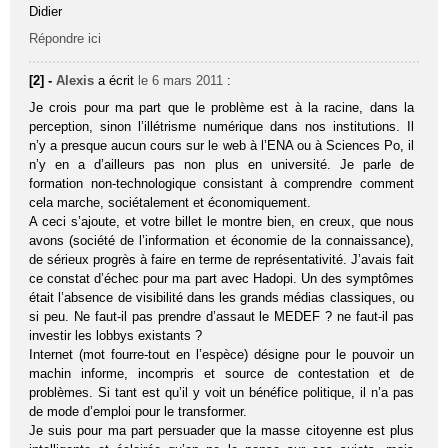
Didier
Répondre ici
[2] -
Alexis
a écrit
le 6 mars 2011
:
Je crois pour ma part que le problème est à la racine, dans la
perception, sinon l’illétrisme numérique dans nos institutions. Il
n’y a presque aucun cours sur le web à l’ENA ou à Sciences Po, il
n’y en a d’ailleurs pas non plus en université. Je parle de
formation non-technologique consistant à comprendre comment
cela marche, sociétalement et économiquement.
A ceci s’ajoute, et votre billet le montre bien, en creux, que nous
avons (société de l’information et économie de la connaissance),
de sérieux progrès à faire en terme de représentativité. J’avais fait
ce constat d’échec pour ma part avec Hadopi. Un des symptômes
était l’absence de visibilité dans les grands médias classiques, ou
si peu. Ne faut-il pas prendre d’assaut le MEDEF ? ne faut-il pas
investir les lobbys existants ?
Internet (mot fourre-tout en l’espèce) désigne pour le pouvoir un
machin informe, incompris et source de contestation et de
problèmes. Si tant est qu’il y voit un bénéfice politique, il n’a pas
de mode d’emploi pour le transformer.
Je suis pour ma part persuader que la masse citoyenne est plus