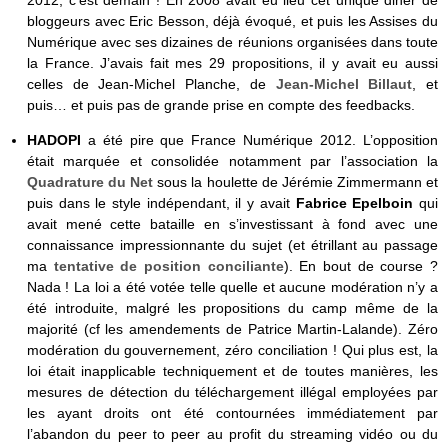
bloggeurs avec Eric Besson, déjà évoqué, et puis les Assises du
Numérique avec ses dizaines de réunions organisées dans toute
la France. J’avais fait mes 29 propositions, il y avait eu aussi
celles de Jean-Michel Planche, de
Jean-Michel Billaut
, et
puis… et puis pas de grande prise en compte des feedbacks.
HADOPI
a été pire que France Numérique 2012. L’opposition
était marquée et consolidée notamment par l’association la
Quadrature du Net
sous la houlette de Jérémie Zimmermann et
puis dans le style indépendant, il y avait
Fabrice Epelboin
qui
avait mené cette bataille en s’investissant à fond avec une
connaissance impressionnante du sujet (et étrillant au passage
ma
tentative de position conciliante
). En bout de course ?
Nada ! La loi a été votée telle quelle et aucune modération n’y a
été introduite, malgré les propositions du camp même de la
majorité (cf les amendements de Patrice Martin-Lalande). Zéro
modération du gouvernement, zéro conciliation ! Qui plus est, la
loi était inapplicable techniquement et de toutes manières, les
mesures de détection du téléchargement illégal employées par
les ayant droits ont été contournées immédiatement par
l’abandon du peer to peer au profit du streaming vidéo ou du