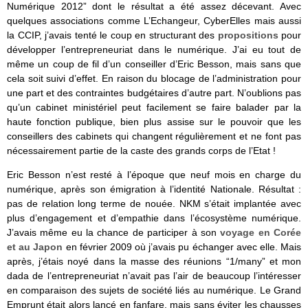
Numérique 2012” dont le résultat a été assez décevant. Avec
quelques associations comme L’Echangeur, CyberElles mais aussi
la CCIP, j’avais tenté le coup en structurant des
propositions
pour
développer l’entrepreneuriat dans le numérique. J’ai eu tout de
même un coup de fil d’un conseiller d’Eric Besson, mais sans que
cela soit suivi d’effet. En raison du blocage de l’administration pour
une part et des contraintes budgétaires d’autre part. N’oublions pas
qu’un cabinet ministériel peut facilement se faire balader par la
haute fonction publique, bien plus assise sur le pouvoir que les
conseillers des cabinets qui changent régulièrement et ne font pas
nécessairement partie de la caste des grands corps de l’Etat !
Eric Besson n’est resté à l’époque que neuf mois en charge du
numérique, après son émigration à l’identité Nationale. Résultat :
pas de relation long terme de nouée. NKM s’était implantée avec
plus d’engagement et d’empathie dans l’écosystème numérique.
J’avais même eu la chance de participer à son
voyage en Corée
et au Japon
en février 2009 où j’avais pu échanger avec elle. Mais
après, j’étais noyé dans la masse des réunions “1/many” et mon
dada de l’entrepreneuriat n’avait pas l’air de beaucoup l’intéresser
en comparaison des sujets de société liés au numérique. Le Grand
Emprunt était alors lancé en fanfare, mais sans éviter les chausses