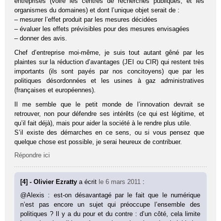
entreprises (voire les centres de recherches publiques, et les
organismes du domaines) et dont l’unique objet serait de :
– mesurer l’effet produit par les mesures décidées
– évaluer les effets prévisibles pour des mesures envisagées
– donner des avis.
Chef d’entreprise moi-même, je suis tout autant gêné par les
plaintes sur la réduction d’avantages (JEI ou CIR) qui restent très
importants (ils sont payés par nos concitoyens) que par les
politiques désordonnées et les usines à gaz administratives
(françaises et européennes).
Il me semble que le petit monde de l’innovation devrait se
retrouver, non pour défendre ses intérêts (ce qui est légitime, et
qu’il fait déjà), mais pour aider la société à le rendre plus utile.
S’il existe des démarches en ce sens, ou si vous pensez que
quelque chose est possible, je serai heureux de contribuer.
Répondre ici
[4] - Olivier Ezratty
a écrit
le 6 mars 2011
:
@Alexis : est-on désavantagé par le fait que le numérique
n’est pas encore un sujet qui préoccupe l’ensemble des
politiques ? Il y a du pour et du contre : d’un côté, cela limite