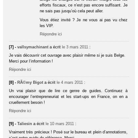
efforts fiscaux, ce n’est pas encore suffisant. Je
ne sais pas jusqu’où cela peut aller.
Vous étiez invité ? Je ne vous ai pas vu chez
les VIP.
Répondre ici
[7] -
vallsymachinant
a écrit
le 3 mars 2011
:
Je vais découvrir cet ouvrage avec plaisir même si je suis Belge.
Merci pour l’information !
Répondre ici
[8] -
RÃ©my Bigot
a écrit
le 4 mars 2011
:
Un vrai plaisir que de lire ce genre de guides. Continuez à
encourager l’entrepreneuriat et les start-ups en France, on en a
cruellement besoin !
Répondre ici
[9] -
Taliesin
a écrit
le 10 mars 2011
:
Vraiment très précieux ! Posé sur le bureau et plein d’annotations,
c’est notre guide de référence. Merci.