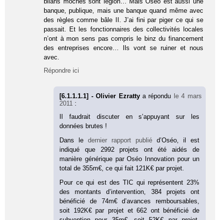
bilans moches sont légion… Mais Oséo est aussi une
banque, publique, mais une banque quand même avec
des règles comme bâle II. J’ai fini par piger ce qui se
passait. Et les fonctionnaires des collectivités locales
n’ont à mon sens pas compris le binz du financement
des entreprises encore… Ils vont se ruiner et nous
avec.
Répondre ici
[6.1.1.1.1] - Olivier Ezratty
a répondu
le 4 mars
2011
:
Il faudrait discuter en s’appuyant sur les
données brutes !
Dans le
dernier rapport publié
d’Oséo, il est
indiqué que 2992 projets ont été aidés de
manière générique par Oséo Innovation pour un
total de 355m€, ce qui fait 121K€ par projet.
Pour ce qui est des TIC qui représentent 23%
des montants d’intervention, 384 projets ont
bénéficié de 74m€ d’avances remboursables,
soit 192K€ par projet et 662 ont bénéficié de
subvention pour 35m€, soit 52K€ par projet.