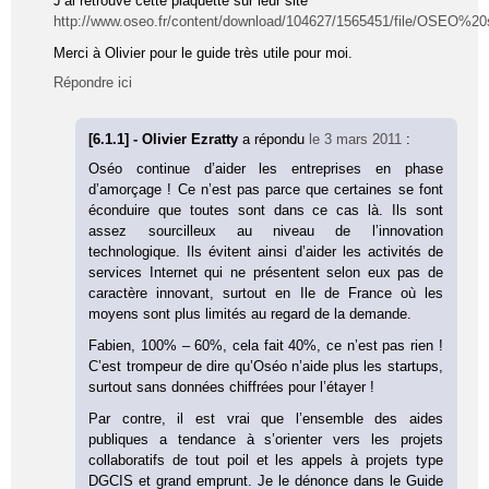
J’ai retrouvé cette plaquette sur leur site
http://www.oseo.fr/content/download/104627/1565451/file/OS
Merci à Olivier pour le guide très utile pour moi.
Répondre ici
[6.1.1] - Olivier Ezratty
a répondu
le 3 mars 2011
:
Oséo continue d’aider les entreprises en phase
d’amorçage ! Ce n’est pas parce que certaines se font
éconduire que toutes sont dans ce cas là. Ils sont
assez sourcilleux au niveau de l’innovation
technologique. Ils évitent ainsi d’aider les activités de
services Internet qui ne présentent selon eux pas de
caractère innovant, surtout en Ile de France où les
moyens sont plus limités au regard de la demande.
Fabien, 100% – 60%, cela fait 40%, ce n’est pas rien !
C’est trompeur de dire qu’Oséo n’aide plus les startups,
surtout sans données chiffrées pour l’étayer !
Par contre, il est vrai que l’ensemble des aides
publiques a tendance à s’orienter vers les projets
collaboratifs de tout poil et les appels à projets type
DGCIS et grand emprunt. Je le dénonce dans le Guide