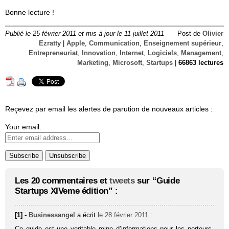
Bonne lecture !
Publié le 25 février 2011 et mis à jour le 11 juillet 2011
Post de
Olivier
Ezratty
|
Apple
,
Communication
,
Enseignement supérieur
,
Entrepreneuriat
,
Innovation
,
Internet
,
Logiciels
,
Management
,
Marketing
,
Microsoft
,
Startups
|
66863 lectures
Reçevez par email les alertes de parution de nouveaux articles :
Your email:
Les 20 commentaires et
tweets
sur “Guide
Startups XIVeme édition” :
[1] -
Businessangel
a écrit
le 28 février 2011
:
Ce guide est une veritable mine d’informations pour les porteurs