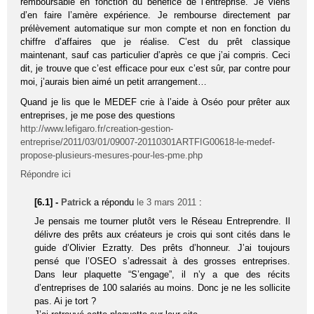
remboursable en fonction du bénéfice de l’entreprise. Je viens
d’en faire l’amère expérience. Je rembourse directement par
prélèvement automatique sur mon compte et non en fonction du
chiffre d’affaires que je réalise. C’est du prêt classique
maintenant, sauf cas particulier d’après ce que j’ai compris. Ceci
dit, je trouve que c’est efficace pour eux c’est sûr, par contre pour
moi, j’aurais bien aimé un petit arrangement…
Quand je lis que le MEDEF crie à l’aide à Oséo pour prêter aux
entreprises, je me pose des questions
http://www.lefigaro.fr/creation-gestion-
entreprise/2011/03/01/09007-20110301ARTFIG00618-le-medef-
propose-plusieurs-mesures-pour-les-pme.php
Répondre ici
[6.1] -
Patrick
a répondu
le 3 mars 2011
:
Je pensais me tourner plutôt vers le Réseau Entreprendre. Il
délivre des prêts aux créateurs je crois qui sont cités dans le
guide d’Olivier Ezratty. Des prêts d’honneur. J’ai toujours
pensé que l’OSEO s’adressait à des grosses entreprises.
Dans leur plaquette “S’engage”, il n’y a que des récits
d’entreprises de 100 salariés au moins. Donc je ne les sollicite
pas. Ai je tort ?