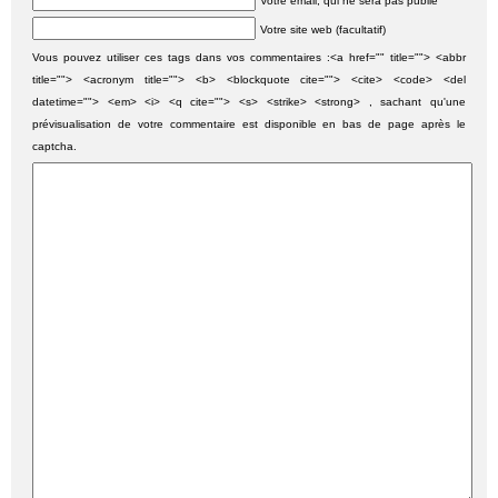
Votre email, qui ne sera pas publié
Votre site web (facultatif)
Vous pouvez utiliser ces tags dans vos commentaires :<a href="" title=""> <abbr
title=""> <acronym title=""> <b> <blockquote cite=""> <cite> <code> <del
datetime=""> <em> <i> <q cite=""> <s> <strike> <strong> , sachant qu'une
prévisualisation de votre commentaire est disponible en bas de page après le
captcha.