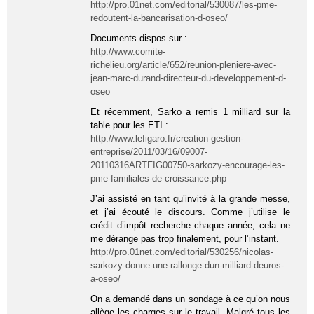
http://pro.01net.com/editorial/530087/les-pme-
redoutent-la-bancarisation-d-oseo/
Documents dispos sur :
http://www.comite-
richelieu.org/article/652/reunion-pleniere-avec-
jean-marc-durand-directeur-du-developpement-d-
oseo
Et récemment, Sarko a remis 1 milliard sur la
table pour les ETI :
http://www.lefigaro.fr/creation-gestion-
entreprise/2011/03/16/09007-
20110316ARTFIG00750-sarkozy-encourage-les-
pme-familiales-de-croissance.php
J’ai assisté en tant qu’invité à la grande messe,
et j’ai écouté le discours. Comme j’utilise le
crédit d’impôt recherche chaque année, cela ne
me dérange pas trop finalement, pour l’instant.
http://pro.01net.com/editorial/530256/nicolas-
sarkozy-donne-une-rallonge-dun-milliard-deuros-
a-oseo/
On a demandé dans un sondage à ce qu’on nous
allège les charges sur le travail. Malgré tous les