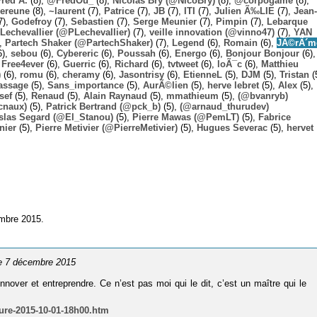
Fred A.
(8),
@FredOu_
(8),
Nicolas Bry (@NicoBry)
(8),
@corpogame
(8),
ereune
(8),
~laurent
(7),
Patrice
(7),
JB
(7),
ITI
(7),
Julien Ã‰LIE
(7),
Jean-
7),
Godefroy
(7),
Sebastien
(7),
Serge Meunier
(7),
Pimpin
(7),
Lebarque
Lechevallier (@PLechevallier)
(7),
veille innovation (@vinno47)
(7),
YAN
),
Partech Shaker (@PartechShaker)
(7),
Legend
(6),
Romain
(6),
JÃ©rÃ´m
6),
sebou
(6),
Cybereric
(6),
Poussah
(6),
Energo
(6),
Bonjour Bonjour
(6),
,
Free4ever
(6),
Guerric
(6),
Richard
(6),
tvtweet
(6),
loÃ¯c
(6),
Matthieu
)
(6),
romu
(6),
cheramy
(6),
Jasontrisy
(6),
EtienneL
(5),
DJM
(5),
Tristan
(
assage
(5),
Sans_importance
(5),
AurÃ©lien
(5),
herve lebret
(5),
Alex
(5),
sef
(5),
Renaud
(5),
Alain Raynaud
(5),
mmathieum
(5),
(@bvanryb)
cnaux)
(5),
Patrick Bertrand (@pck_b)
(5),
(@arnaud_thurudev)
slas Segard (@El_Stanou)
(5),
Pierre Mawas (@PemLT)
(5),
Fabrice
nier
(5),
Pierre Metivier (@PierreMetivier)
(5),
Hugues Severac
(5),
hervet
embre 2015.
le 7 décembre 2015
nnover et entreprendre. Ce n’est pas moi qui le dit, c’est un maître qui le
ture-2015-10-01-18h00.htm