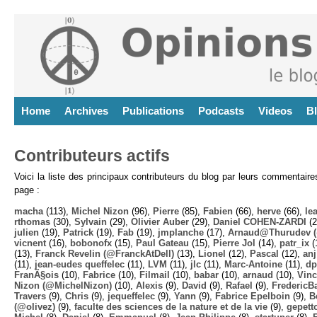
Home
Archives
Publications
Podcasts
Videos
B
Contributeurs actifs
Voici la liste des principaux contributeurs du blog par leurs commentair
page :
macha
(113),
Michel Nizon
(96),
Pierre
(85),
Fabien
(66),
herve
(66),
lea
rthomas
(30),
Sylvain
(29),
Olivier Auber
(29),
Daniel COHEN-ZARDI
(2
julien
(19),
Patrick
(19),
Fab
(19),
jmplanche
(17),
Arnaud@Thurudev (
vicnent
(16),
bobonofx
(15),
Paul Gateau
(15),
Pierre Jol
(14),
patr_ix
(
(13),
Franck Revelin (@FranckAtDell)
(13),
Lionel
(12),
Pascal
(12),
anj
(11),
jean-eudes queffelec
(11),
LVM
(11),
jlc
(11),
Marc-Antoine
(11),
dp
FranÃ§ois
(10),
Fabrice
(10),
Filmail
(10),
babar
(10),
arnaud
(10),
Vinc
Nizon (@MichelNizon)
(10),
Alexis
(9),
David
(9),
Rafael
(9),
FredericB
Travers
(9),
Chris
(9),
jequeffelec
(9),
Yann
(9),
Fabrice Epelboin
(9),
B
(@olivez)
(9),
faculte des sciences de la nature et de la vie
(9),
gepett