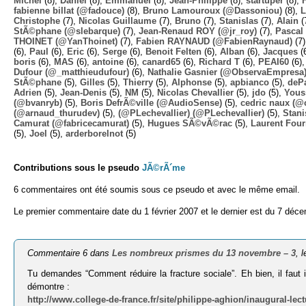
Michel
(8),
Daniel
(8),
Emmanuel
(8),
Jean-Philippe
(8),
startuper
(8),
fabienne billat (@fadouce)
(8),
Bruno Lamouroux (@Dassoniou)
(8),
L
Christophe
(7),
Nicolas Guillaume
(7),
Bruno
(7),
Stanislas
(7),
Alain
(
StÃ©phane (@slebarque)
(7),
Jean-Renaud ROY (@jr_roy)
(7),
Pascal 
THOINET (@YanThoinet)
(7),
Fabien RAYNAUD (@FabienRaynaud)
(7
(6),
Paul
(6),
Eric
(6),
Serge
(6),
Benoit Felten
(6),
Alban
(6),
Jacques
(
boris
(6),
MAS
(6),
antoine
(6),
canard65
(6),
Richard T
(6),
PEAI60
(6)
Dufour (@_matthieudufour)
(6),
Nathalie Gasnier (@ObservaEmpresa
StÃ©phane
(5),
Gilles
(5),
Thierry
(5),
Alphonse
(5),
apbianco
(5),
deP
Adrien
(5),
Jean-Denis
(5),
NM
(5),
Nicolas Chevallier
(5),
jdo
(5),
Yous
(@bvanryb)
(5),
Boris DefrÃ©ville (@AudioSense)
(5),
cedric naux (@
(@arnaud_thurudev)
(5),
(@PLechevallier) (@PLechevallier)
(5),
Stani
Camurat (@fabricecamurat)
(5),
Hugues SÃ©vÃ©rac
(5),
Laurent Four
(5),
Joel
(5),
arderborelnot
(5)
Contributions sous le pseudo
JÃ©rÃ´me
6 commentaires ont été soumis sous ce pseudo et avec le même email.
Le premier commentaire date du 1 février 2007 et le dernier est du 7 déc
Commentaire 6 dans
Les nombreux prismes du 13 novembre – 3
, 
Tu demandes “Comment réduire la fracture sociale”. Eh bien, il faut i
démontre :
http://www.college-de-france.fr/site/philippe-aghion/inaugural-lec