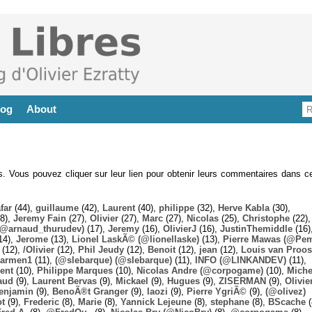
log
About
es. Vous pouvez cliquer sur leur lien pour obtenir leurs commentaires dans ce
far
(44),
guillaume
(42),
Laurent
(40),
philippe
(32),
Herve Kabla
(30),
8),
Jeremy Fain
(27),
Olivier
(27),
Marc
(27),
Nicolas
(25),
Christophe
(22),
@arnaud_thurudev)
(17),
Jeremy
(16),
OlivierJ
(16),
JustinThemiddle
(16)
14),
Jerome
(13),
Lionel LaskÃ© (@lionellaske)
(13),
Pierre Mawas (@Pe
(12),
/Olivier
(12),
Phil Jeudy
(12),
Benoit
(12),
jean
(12),
Louis van Proos
armen1
(11),
(@slebarque) (@slebarque)
(11),
INFO (@LINKANDEV)
(11),
ent
(10),
Philippe Marques
(10),
Nicolas Andre (@corpogame)
(10),
Miche
aud
(9),
Laurent Bervas
(9),
Mickael
(9),
Hugues
(9),
ZISERMAN
(9),
Olivie
enjamin
(9),
BenoÃ®t Granger
(9),
laozi
(9),
Pierre YgriÃ©
(9),
(@olivez)
ot
(9),
Frederic
(8),
Marie
(8),
Yannick Lejeune
(8),
stephane
(8),
BScache
(