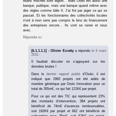
bilans moches sont légion… Mais Oséo est aussi une
banque, publique, mais une banque quand même avec
des règles comme bâle II. J’ai fini par piger ce qui se
passait. Et les fonctionnaires des collectivités locales
n’ont à mon sens pas compris le binz du financement
des entreprises encore… Ils vont se ruiner et nous
avec.
Répondre ici
[6.1.1.1.1] - Olivier Ezratty
a répondu
le 4 mars
2011
:
Il faudrait discuter en s’appuyant sur les
données brutes !
Dans le
dernier rapport publié
d’Oséo, il est
indiqué que 2992 projets ont été aidés de
manière générique par Oséo Innovation pour un
total de 355m€, ce qui fait 121K€ par projet.
Pour ce qui est des TIC qui représentent 23%
des montants d’intervention, 384 projets ont
bénéficié de 74m€ d’avances remboursables,
soit 192K€ par projet et 662 ont bénéficié de
subvention pour 35m€, soit 52K€ par projet.