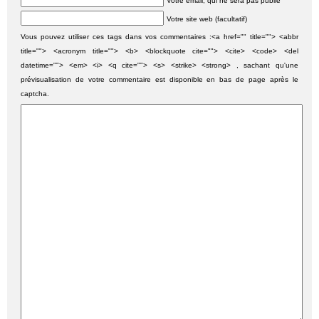
Votre email, qui ne sera pas publié
Votre site web (facultatif)
Vous pouvez utiliser ces tags dans vos commentaires :<a href="" title=""> <abbr
title=""> <acronym title=""> <b> <blockquote cite=""> <cite> <code> <del
datetime=""> <em> <i> <q cite=""> <s> <strike> <strong> , sachant qu'une
prévisualisation de votre commentaire est disponible en bas de page après le
captcha.