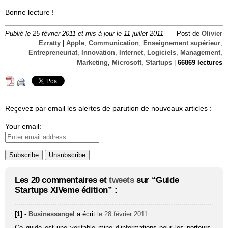
Bonne lecture !
Publié le 25 février 2011 et mis à jour le 11 juillet 2011
Post de
Olivier
Ezratty
|
Apple
,
Communication
,
Enseignement supérieur
,
Entrepreneuriat
,
Innovation
,
Internet
,
Logiciels
,
Management
,
Marketing
,
Microsoft
,
Startups
|
66869 lectures
Reçevez par email les alertes de parution de nouveaux articles :
Your email:
Les 20 commentaires et
tweets
sur “Guide
Startups XIVeme édition” :
[1] -
Businessangel
a écrit
le 28 février 2011
:
Ce guide est une veritable mine d’informations pour les porteurs