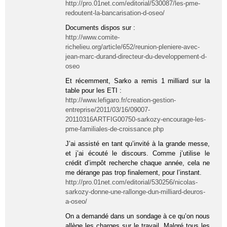
http://pro.01net.com/editorial/530087/les-pme-
redoutent-la-bancarisation-d-oseo/
Documents dispos sur :
http://www.comite-
richelieu.org/article/652/reunion-pleniere-avec-
jean-marc-durand-directeur-du-developpement-d-
oseo
Et récemment, Sarko a remis 1 milliard sur la
table pour les ETI :
http://www.lefigaro.fr/creation-gestion-
entreprise/2011/03/16/09007-
20110316ARTFIG00750-sarkozy-encourage-les-
pme-familiales-de-croissance.php
J’ai assisté en tant qu’invité à la grande messe,
et j’ai écouté le discours. Comme j’utilise le
crédit d’impôt recherche chaque année, cela ne
me dérange pas trop finalement, pour l’instant.
http://pro.01net.com/editorial/530256/nicolas-
sarkozy-donne-une-rallonge-dun-milliard-deuros-
a-oseo/
On a demandé dans un sondage à ce qu’on nous
allège les charges sur le travail. Malgré tous les