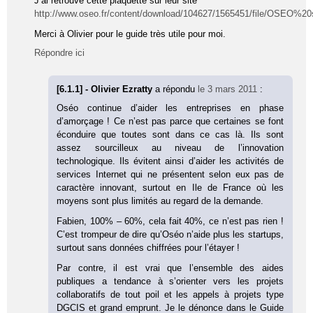
J’ai retrouvé cette plaquette sur leur site
http://www.oseo.fr/content/download/104627/1565451/file/OS
Merci à Olivier pour le guide très utile pour moi.
Répondre ici
[6.1.1] - Olivier Ezratty
a répondu
le 3 mars 2011
:
Oséo continue d’aider les entreprises en phase
d’amorçage ! Ce n’est pas parce que certaines se font
éconduire que toutes sont dans ce cas là. Ils sont
assez sourcilleux au niveau de l’innovation
technologique. Ils évitent ainsi d’aider les activités de
services Internet qui ne présentent selon eux pas de
caractère innovant, surtout en Ile de France où les
moyens sont plus limités au regard de la demande.
Fabien, 100% – 60%, cela fait 40%, ce n’est pas rien !
C’est trompeur de dire qu’Oséo n’aide plus les startups,
surtout sans données chiffrées pour l’étayer !
Par contre, il est vrai que l’ensemble des aides
publiques a tendance à s’orienter vers les projets
collaboratifs de tout poil et les appels à projets type
DGCIS et grand emprunt. Je le dénonce dans le Guide