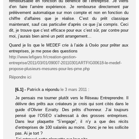
remboursable en fonction du bénéfice de l’entreprise. Je viens
d’en faire l’amère expérience. Je rembourse directement par
prélèvement automatique sur mon compte et non en fonction du
chiffre d’affaires que je réalise. C’est du prêt classique
maintenant, sauf cas particulier d’après ce que j’ai compris. Ceci
dit, je trouve que c’est efficace pour eux c’est sûr, par contre pour
moi, j’aurais bien aimé un petit arrangement…
Quand je lis que le MEDEF crie à l’aide à Oséo pour prêter aux
entreprises, je me pose des questions
http://www.lefigaro.fr/creation-gestion-
entreprise/2011/03/01/09007-20110301ARTFIG00618-le-medef-
propose-plusieurs-mesures-pour-les-pme.php
Répondre ici
[6.1] -
Patrick
a répondu
le 3 mars 2011
:
Je pensais me tourner plutôt vers le Réseau Entreprendre. Il
délivre des prêts aux créateurs je crois qui sont cités dans le
guide d’Olivier Ezratty. Des prêts d’honneur. J’ai toujours
pensé que l’OSEO s’adressait à des grosses entreprises.
Dans leur plaquette “S’engage”, il n’y a que des récits
d’entreprises de 100 salariés au moins. Donc je ne les sollicite
pas. Ai je tort ?