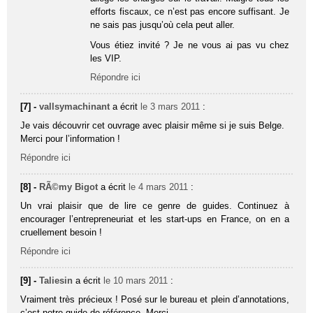
efforts fiscaux, ce n’est pas encore suffisant. Je
ne sais pas jusqu’où cela peut aller.
Vous étiez invité ? Je ne vous ai pas vu chez
les VIP.
Répondre ici
[7] -
vallsymachinant
a écrit
le 3 mars 2011
:
Je vais découvrir cet ouvrage avec plaisir même si je suis Belge.
Merci pour l’information !
Répondre ici
[8] -
RÃ©my Bigot
a écrit
le 4 mars 2011
:
Un vrai plaisir que de lire ce genre de guides. Continuez à
encourager l’entrepreneuriat et les start-ups en France, on en a
cruellement besoin !
Répondre ici
[9] -
Taliesin
a écrit
le 10 mars 2011
:
Vraiment très précieux ! Posé sur le bureau et plein d’annotations,
c’est notre guide de référence. Merci.