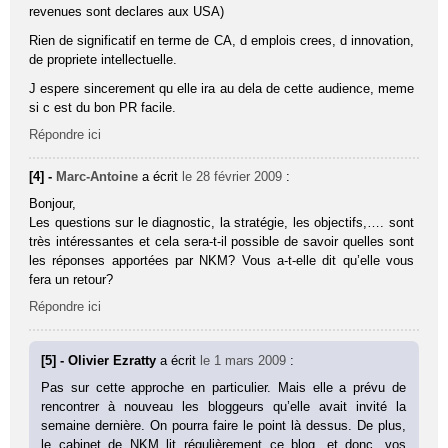
revenues sont declares aux USA)
Rien de significatif en terme de CA, d emplois crees, d innovation,
de propriete intellectuelle.
J espere sincerement qu elle ira au dela de cette audience, meme
si c est du bon PR facile.
Répondre ici
[4] -
Marc-Antoine
a écrit
le 28 février 2009
:
Bonjour,
Les questions sur le diagnostic, la stratégie, les objectifs,…. sont
très intéressantes et cela sera-t-il possible de savoir quelles sont
les réponses apportées par NKM? Vous a-t-elle dit qu’elle vous
fera un retour?
Répondre ici
[5] - Olivier Ezratty
a écrit
le 1 mars 2009
:
Pas sur cette approche en particulier. Mais elle a prévu de
rencontrer à nouveau les bloggeurs qu’elle avait invité la
semaine dernière. On pourra faire le point là dessus. De plus,
le cabinet de NKM lit régulièrement ce blog, et donc, vos