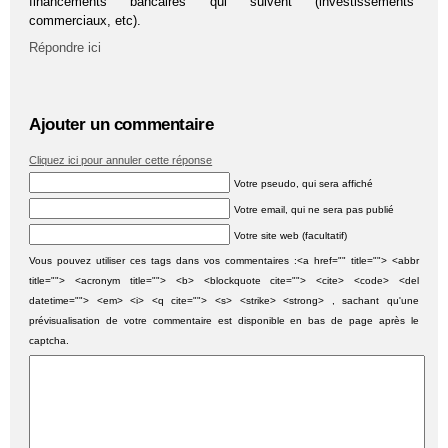
financements bancaires qui suivent (investissements
commerciaux, etc).
Répondre ici
Ajouter un commentaire
Cliquez ici pour annuler cette réponse
Votre pseudo, qui sera affiché
Votre email, qui ne sera pas publié
Votre site web (facultatif)
Vous pouvez utiliser ces tags dans vos commentaires :<a href="" title=""> <abbr
title=""> <acronym title=""> <b> <blockquote cite=""> <cite> <code> <del
datetime=""> <em> <i> <q cite=""> <s> <strike> <strong> , sachant qu'une
prévisualisation de votre commentaire est disponible en bas de page après le
captcha.