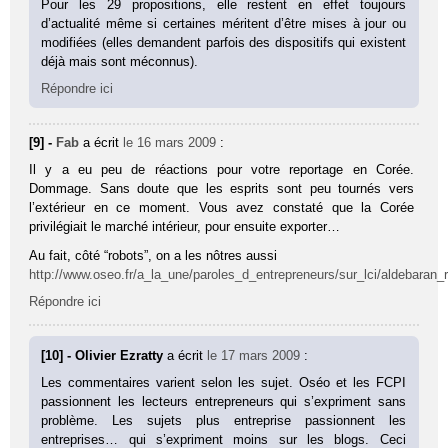
Pour les 29 propositions, elle restent en effet toujours
d’actualité même si certaines méritent d’être mises à jour ou
modifiées (elles demandent parfois des dispositifs qui existent
déjà mais sont méconnus).
Répondre ici
[9] -
Fab
a écrit
le 16 mars 2009
:
Il y a eu peu de réactions pour votre reportage en Corée.
Dommage. Sans doute que les esprits sont peu tournés vers
l’extérieur en ce moment. Vous avez constaté que la Corée
privilégiait le marché intérieur, pour ensuite exporter…
Au fait, côté “robots”, on a les nôtres aussi
http://www.oseo.fr/a_la_une/paroles_d_entrepreneurs/sur_lci/aldebaran_
Répondre ici
[10] - Olivier Ezratty
a écrit
le 17 mars 2009
:
Les commentaires varient selon les sujet. Oséo et les FCPI
passionnent les lecteurs entrepreneurs qui s’expriment sans
problème. Les sujets plus entreprise passionnent les
entreprises… qui s’expriment moins sur les blogs. Ceci