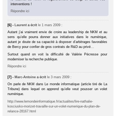
interventions !
Répondre ici
[6] -
Laurent
a écrit
le 1 mars 2009
:
Autant j’ai vraiment envie de croire au leadership de NKM et au
sens qu’elle pourra donner aux initiatives dans le numérique,
autant je doute de sa capacité à disposer d’arbitrages favorables
de Bercy pour confier de gros contrats de R&D au privé…
Surtout quand on voit la difficulté de Valérie Pécresse pour
moderniser la recherche publique.
Répondre ici
[7] -
Marc-Antoine
a écrit
le 3 mars 2009
:
On parle de NKM dans Le monde informatique (article tiré de La
Tribune) dans lequel on apprend qu’elle veut pousser un volet
numérique.
http://www.lemondeinformatique.fr/actualites/lire-nathalie-
kosciusko-morizet-travaille-sur-un-volet-numerique-du-plan-de-
relance-28167.html