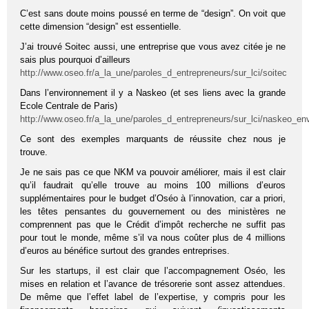
C’est sans doute moins poussé en terme de “design”. On voit que
cette dimension “design” est essentielle.
J’ai trouvé Soitec aussi, une entreprise que vous avez citée je ne
sais plus pourquoi d’ailleurs
http://www.oseo.fr/a_la_une/paroles_d_entrepreneurs/sur_lci/soitec
Dans l’environnement il y a Naskeo (et ses liens avec la grande
Ecole Centrale de Paris)
http://www.oseo.fr/a_la_une/paroles_d_entrepreneurs/sur_lci/naskeo_e
Ce sont des exemples marquants de réussite chez nous je
trouve.
Je ne sais pas ce que NKM va pouvoir améliorer, mais il est clair
qu’il faudrait qu’elle trouve au moins 100 millions d’euros
supplémentaires pour le budget d’Oséo à l’innovation, car a priori,
les têtes pensantes du gouvernement ou des ministères ne
comprennent pas que le Crédit d’impôt recherche ne suffit pas
pour tout le monde, même s’il va nous coûter plus de 4 millions
d’euros au bénéfice surtout des grandes entreprises.
Sur les startups, il est clair que l’accompagnement Oséo, les
mises en relation et l’avance de trésorerie sont assez attendues.
De même que l’effet label de l’expertise, y compris pour les