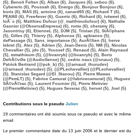
(6),
Benoit Felten
(6),
Alban
(6),
Jacques
(6),
sebou
(6),
Cybereric
(6),
Poussah
(6),
Energo
(6),
Bonjour Bonjour
(6),
boris
(6),
MAS
(6),
antoine
(6),
canard65
(6),
Richard T
(6),
PEAI60
(6),
Free4ever
(6),
Guerric
(6),
Richard
(6),
tvtweet
(6),
loÃ¯c
(6),
Matthieu Dufour (@_matthieudufour)
(6),
Nathalie
Gasnier (@ObservaEmpresa)
(6),
romu
(6),
cheramy
(6),
Jasontrisy
(6),
EtienneL
(5),
DJM
(5),
Tristan
(5),
StÃ©phane
(5),
Gilles
(5),
Thierry
(5),
Alphonse
(5),
apbianco
(5),
dePassage
(5),
Sans_importance
(5),
AurÃ©lien
(5),
herve
lebret
(5),
Alex
(5),
Adrien
(5),
Jean-Denis
(5),
NM
(5),
Nicolas
Chevallier
(5),
jdo
(5),
Youssef
(5),
Renaud
(5),
Alain Raynaud
(5),
mmathieum
(5),
(@bvanryb) (@bvanryb)
(5),
Boris
DefrÃ©ville (@AudioSense)
(5),
cedric naux (@cnaux)
(5),
Patrick Bertrand (@pck_b)
(5),
(@arnaud_thurudev)
(@arnaud_thurudev)
(5),
(@PLechevallier) (@PLechevallier)
(5),
Stanislas Segard (@El_Stanou)
(5),
Pierre Mawas
(@PemLT)
(5),
Fabrice Camurat (@fabricecamurat)
(5),
Hugues
SÃ©vÃ©rac
(5),
Laurent Fournier
(5),
Pierre Metivier
(@PierreMetivier)
(5),
Hugues Severac
(5),
hervet
(5),
Joel
(5)
Contributions sous le pseudo
Julien
19 commentaires ont été soumis sous ce pseudo et avec le même
email.
Le premier commentaire date du 13 juin 2006 et le dernier est du