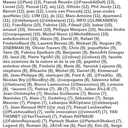
Mawas (@Pem)
(13),
Franck Revelin (@FranckAtDell)
(13),
Lionel
(12),
Pascal
(12),
anj
(12),
/Olivier
(12),
Phil Jeudy
(12),
Benoit
(12),
jean
(12),
Louis van Proosdij
(11),
jean-eudes
queffelec
(11),
LVM
(11),
jlc
(11),
Marc-Antoine
(11),
dparmen1
(11),
(@slebarque) (@slebarque)
(11),
INFO (@LINKANDEV)
(11),
FranÃ§ois
(10),
Fabrice
(10),
Filmail
(10),
babar
(10),
arnaud
(10),
Vincent
(10),
Philippe Marques
(10),
Nicolas Andre
(@corpogame)
(10),
Michel Nizon (@MichelNizon)
(10),
arderborelnot
(10),
Alexis
(9),
David
(9),
Rafael
(9),
FredericBaud
(9),
Laurent Bervas
(9),
Mickael
(9),
Hugues
(9),
ZISERMAN
(9),
Olivier Travers
(9),
Chris
(9),
jequeffelec
(9),
Yann
(9),
Fabrice Epelboin
(9),
Benjamin
(9),
BenoÃ®t Granger
(9),
laozi
(9),
Pierre YgriÃ©
(9),
(@olivez) (@olivez)
(9),
faculte
des sciences de la nature et de la vie
(9),
gepettot
(9),
arderbor elnot
(9),
Frederic
(8),
Marie
(8),
Yannick Lejeune
(8),
stephane
(8),
BScache
(8),
Michel
(8),
Daniel
(8),
Emmanuel
(8),
Jean-Philippe
(8),
startuper
(8),
Fred A.
(8),
@FredOu_
(8),
Nicolas Bry (@NicoBry)
(8),
@corpogame
(8),
fabienne billat
(@fadouce)
(8),
Bruno Lamouroux (@Dassoniou)
(8),
Lereune
(8),
~laurent
(7),
Patrice
(7),
JB
(7),
ITI
(7),
Julien Ã‰LIE
(7),
Jean-Christophe
(7),
Nicolas Guillaume
(7),
Bruno
(7),
Stanislas
(7),
Alain
(7),
Godefroy
(7),
Sebastien
(7),
Serge
Meunier
(7),
Pimpin
(7),
Lebarque StÃ©phane (@slebarque)
(7),
Jean-Renaud ROY (@jr_roy)
(7),
Pascal Lechevallier
(@PLechevallier)
(7),
veille innovation (@vinno47)
(7),
YAN
THOINET (@YanThoinet)
(7),
Fabien RAYNAUD
(@FabienRaynaud)
(7),
Partech Shaker (@PartechShaker)
(7),
Legend
(6),
Romain
(6),
JÃ©rÃ´me
(6),
Paul
(6),
Eric
(6),
Serge