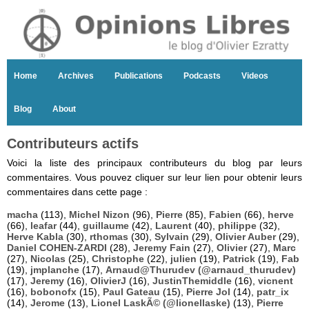
Home
Archives
Publications
Podcasts
Videos
Blog
About
Contributeurs actifs
Voici la liste des principaux contributeurs du blog par leurs
commentaires. Vous pouvez cliquer sur leur lien pour obtenir leurs
commentaires dans cette page :
macha
(113),
Michel Nizon
(96),
Pierre
(85),
Fabien
(66),
herve
(66),
leafar
(44),
guillaume
(42),
Laurent
(40),
philippe
(32),
Herve Kabla
(30),
rthomas
(30),
Sylvain
(29),
Olivier Auber
(29),
Daniel COHEN-ZARDI
(28),
Jeremy Fain
(27),
Olivier
(27),
Marc
(27),
Nicolas
(25),
Christophe
(22),
julien
(19),
Patrick
(19),
Fab
(19),
jmplanche
(17),
Arnaud@Thurudev (@arnaud_thurudev)
(17),
Jeremy
(16),
OlivierJ
(16),
JustinThemiddle
(16),
vicnent
(16),
bobonofx
(15),
Paul Gateau
(15),
Pierre Jol
(14),
patr_ix
(14),
Jerome
(13),
Lionel LaskÃ© (@lionellaske)
(13),
Pierre