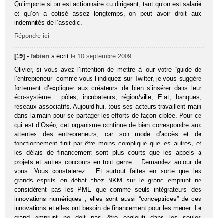
Qu’importe si on est actionnaire ou dirigeant, tant qu’on est salarié
et qu’on a cotisé assez longtemps, on peut avoir droit aux
indemnités de l’assedic.
Répondre ici
[19] -
fabien
a écrit
le 10 septembre 2009
:
Olivier, si vous avez l’intention de mettre à jour votre “guide de
l’entrepreneur” comme vous l’indiquez sur Twitter, je vous suggère
fortement d’expliquer aux créateurs de bien s’insérer dans leur
éco-système : pôles, incubateurs, région/ville, Etat, banques,
réseaux associatifs. Aujourd’hui, tous ses acteurs travaillent main
dans la main pour se partager les efforts de façon ciblée. Pour ce
qui est d’Oséo, cet organisme continue de bien correspondre aux
attentes des entrepreneurs, car son mode d’accès et de
fonctionnement finit par être moins compliqué que les autres, et
les délais de financement sont plus courts que les appels à
projets et autres concours en tout genre… Demandez autour de
vous. Vous constaterez… Et surtout faites en sorte que les
grands esprits en débat chez NKM sur le grand emprunt ne
considèrent pas les PME que comme seuls intégrateurs des
innovations numériques ; elles sont aussi “conceptrices” de ces
innovations et elles ont besoin de financement pour les mener. Le
grand emprunt ne doit pas être englouti dans les seules