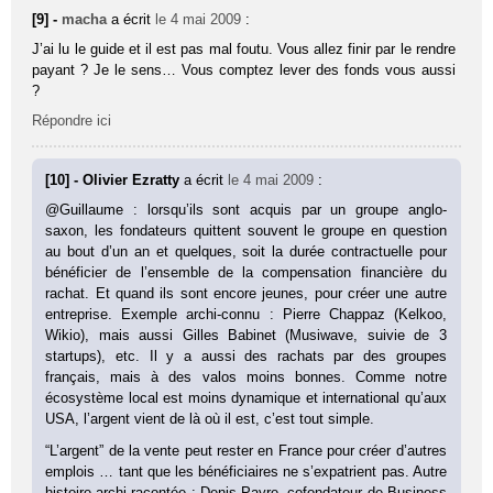
[9] -
macha
a écrit
le 4 mai 2009
:
J’ai lu le guide et il est pas mal foutu. Vous allez finir par le rendre
payant ? Je le sens… Vous comptez lever des fonds vous aussi
?
Répondre ici
[10] - Olivier Ezratty
a écrit
le 4 mai 2009
:
@Guillaume : lorsqu’ils sont acquis par un groupe anglo-
saxon, les fondateurs quittent souvent le groupe en question
au bout d’un an et quelques, soit la durée contractuelle pour
bénéficier de l’ensemble de la compensation financière du
rachat. Et quand ils sont encore jeunes, pour créer une autre
entreprise. Exemple archi-connu : Pierre Chappaz (Kelkoo,
Wikio), mais aussi Gilles Babinet (Musiwave, suivie de 3
startups), etc. Il y a aussi des rachats par des groupes
français, mais à des valos moins bonnes. Comme notre
écosystème local est moins dynamique et international qu’aux
USA, l’argent vient de là où il est, c’est tout simple.
“L’argent” de la vente peut rester en France pour créer d’autres
emplois … tant que les bénéficiaires ne s’expatrient pas. Autre
histoire archi-racontée : Denis Payre, cofondateur de Business