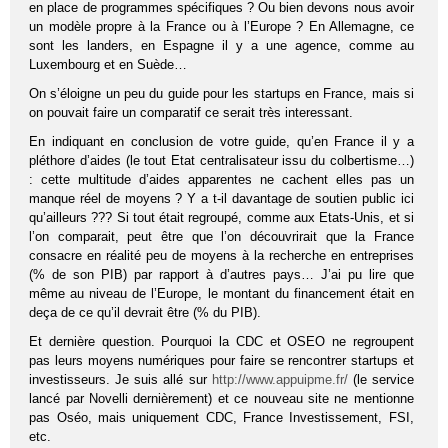
en place de programmes spécifiques ? Ou bien devons nous avoir
un modèle propre à la France ou à l’Europe ? En Allemagne, ce
sont les landers, en Espagne il y a une agence, comme au
Luxembourg et en Suède…
On s’éloigne un peu du guide pour les startups en France, mais si
on pouvait faire un comparatif ce serait très interessant.
En indiquant en conclusion de votre guide, qu’en France il y a
pléthore d’aides (le tout Etat centralisateur issu du colbertisme…)
: cette multitude d’aides apparentes ne cachent elles pas un
manque réel de moyens ? Y a t-il davantage de soutien public ici
qu’ailleurs ??? Si tout était regroupé, comme aux Etats-Unis, et si
l’on comparait, peut être que l’on découvrirait que la France
consacre en réalité peu de moyens à la recherche en entreprises
(% de son PIB) par rapport à d’autres pays… J’ai pu lire que
même au niveau de l’Europe, le montant du financement était en
deça de ce qu’il devrait être (% du PIB).
Et dernière question. Pourquoi la CDC et OSEO ne regroupent
pas leurs moyens numériques pour faire se rencontrer startups et
investisseurs. Je suis allé sur
http://www.appuipme.fr/
(le service
lancé par Novelli dernièrement) et ce nouveau site ne mentionne
pas Oséo, mais uniquement CDC, France Investissement, FSI,
etc.