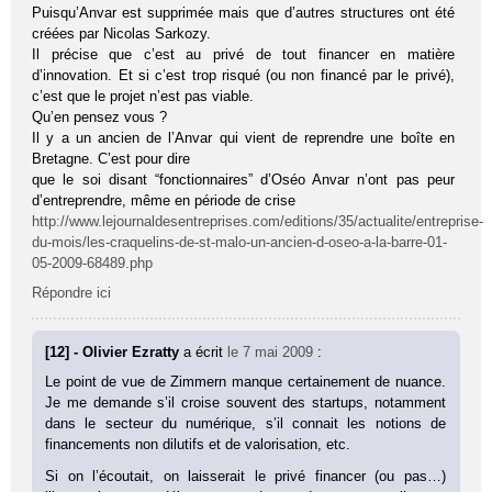
Puisqu’Anvar est supprimée mais que d’autres structures ont été
créées par Nicolas Sarkozy.
Il précise que c’est au privé de tout financer en matière
d’innovation. Et si c’est trop risqué (ou non financé par le privé),
c’est que le projet n’est pas viable.
Qu’en pensez vous ?
Il y a un ancien de l’Anvar qui vient de reprendre une boîte en
Bretagne. C’est pour dire
que le soi disant “fonctionnaires” d’Oséo Anvar n’ont pas peur
d’entreprendre, même en période de crise
http://www.lejournaldesentreprises.com/editions/35/actualite/entreprise-
du-mois/les-craquelins-de-st-malo-un-ancien-d-oseo-a-la-barre-01-
05-2009-68489.php
Répondre ici
[12] - Olivier Ezratty
a écrit
le 7 mai 2009
:
Le point de vue de Zimmern manque certainement de nuance.
Je me demande s’il croise souvent des startups, notamment
dans le secteur du numérique, s’il connait les notions de
financements non dilutifs et de valorisation, etc.
Si on l’écoutait, on laisserait le privé financer (ou pas…)