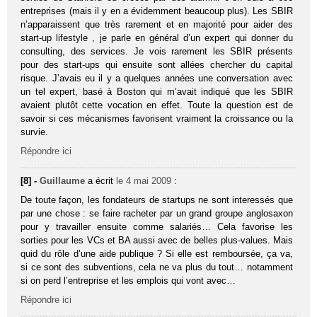
entreprises (mais il y en a évidemment beaucoup plus). Les SBIR
n’apparaissent que très rarement et en majorité pour aider des
start-up lifestyle , je parle en général d’un expert qui donner du
consulting, des services. Je vois rarement les SBIR présents
pour des start-ups qui ensuite sont allées chercher du capital
risque. J’avais eu il y a quelques années une conversation avec
un tel expert, basé à Boston qui m’avait indiqué que les SBIR
avaient plutôt cette vocation en effet. Toute la question est de
savoir si ces mécanismes favorisent vraiment la croissance ou la
survie.
Répondre ici
[8] -
Guillaume
a écrit
le 4 mai 2009
:
De toute façon, les fondateurs de startups ne sont interessés que
par une chose : se faire racheter par un grand groupe anglosaxon
pour y travailler ensuite comme salariés… Cela favorise les
sorties pour les VCs et BA aussi avec de belles plus-values. Mais
quid du rôle d’une aide publique ? Si elle est remboursée, ça va,
si ce sont des subventions, cela ne va plus du tout… notamment
si on perd l’entreprise et les emplois qui vont avec…
Répondre ici