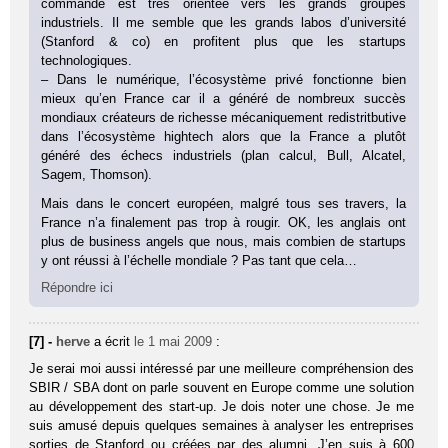
commande est très orientée vers les grands groupes
industriels. Il me semble que les grands labos d’université
(Stanford & co) en profitent plus que les startups
technologiques.
– Dans le numérique, l’écosystème privé fonctionne bien
mieux qu’en France car il a généré de nombreux succès
mondiaux créateurs de richesse mécaniquement redistritbutive
dans l’écosystème hightech alors que la France a plutôt
généré des échecs industriels (plan calcul, Bull, Alcatel,
Sagem, Thomson).
Mais dans le concert européen, malgré tous ses travers, la
France n’a finalement pas trop à rougir. OK, les anglais ont
plus de business angels que nous, mais combien de startups
y ont réussi à l’échelle mondiale ? Pas tant que cela…
Répondre ici
[7] -
herve
a écrit
le 1 mai 2009
:
Je serai moi aussi intéressé par une meilleure compréhension des
SBIR / SBA dont on parle souvent en Europe comme une solution
au développement des start-up. Je dois noter une chose. Je me
suis amusé depuis quelques semaines à analyser les entreprises
sorties de Stanford ou créées par des alumni. J’en suis à 600