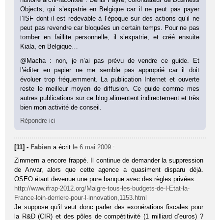
Objects, qui s’expatrie en Belgique car il ne peut pas payer
l’ISF dont il est redevable à l’époque sur des actions qu’il ne
peut pas revendre car bloquées un certain temps. Pour ne pas
tomber en faillite personnelle, il s’expatrie, et créé ensuite
Kiala, en Belgique…
@Macha : non, je n’ai pas prévu de vendre ce guide. Et
l’éditer en papier ne me semble pas approprié car il doit
évoluer trop fréquemment. La publication Internet et ouverte
reste le meilleur moyen de diffusion. Ce guide comme mes
autres publications sur ce blog alimentent indirectement et très
bien mon activité de conseil.
Répondre ici
[11] -
Fabien
a écrit
le 6 mai 2009
:
Zimmern a encore frappé. Il continue de demander la suppression
de Anvar, alors que cette agence a quasiment disparu déjà.
OSEO étant devenue une pure banque avec des règles privées.
http://www.ifrap-2012.org/Malgre-tous-les-budgets-de-l-Etat-la-
France-loin-derriere-pour-l-innovation,1153.html
Je suppose qu’il veut donc parler des exonérations fiscales pour
la R&D (CIR) et des pôles de compétitivité (1 milliard d’euros) ?