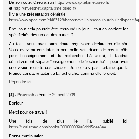
De son côté, Oséo à son
http://www.capitalpme.oseo.fr/
et
http://investnet.capitalpme.oseo.fr/
Il y a une présentation générale
http://www.apce.com/cid87128/hervenovellialanceaujourdhuiledispositi
Bref, tout cela pourrait être regroupé un jour… tout en gardant les
spécificités des uns et des autres ?
Au fait : vous avez sans doute reçu votre déclaration d’impôt.
Vous avez pu constater la part belle soit disant de nos impôts
pour l’enseignement et la recherche. Là aussi, il faudrait
définitivement séparer “enseignement” de “recherche”… pour avoir
une vision réaliste des choses. Je ne suis pas certaine que la
France consacre autant à la recherche, comme elle le croît.
Répondre ici
[4] -
Poussah
a écrit
le 29 avril 2009
:
Bonjour,
Merci pour ce travail!
Une fois de plus je l’ai publié ici:
http://fr.calameo.com/books/000000039a6dd45cee3ee
Bonne continuation