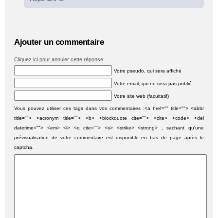
Ajouter un commentaire
Cliquez ici pour annuler cette réponse
Votre pseudo, qui sera affiché
Votre email, qui ne sera pas publié
Votre site web (facultatif)
Vous pouvez utiliser ces tags dans vos commentaires :<a href="" title=""> <abbr
title=""> <acronym title=""> <b> <blockquote cite=""> <cite> <code> <del
datetime=""> <em> <i> <q cite=""> <s> <strike> <strong> , sachant qu'une
prévisualisation de votre commentaire est disponible en bas de page après le
captcha.