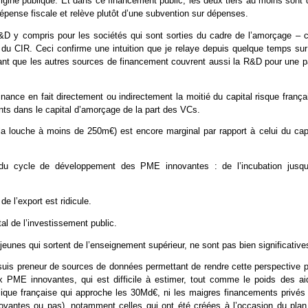
rigine publique. Et dans ce financement public, les deux tiers au moins sont
épense fiscale et relève plutôt d’une subvention sur dépenses.
R&D y compris pour les sociétés qui sont sorties du cadre de l’amorçage – c
s du CIR. Ceci confirme une intuition que je relaye depuis quelque temps sur
ant que les autres sources de financement couvrent aussi la R&D pour une pa
inance en fait directement ou indirectement la moitié du capital risque frança
ts dans le capital d’amorçage de la part des VCs.
a louche à moins de 250m€) est encore marginal par rapport à celui du capi
 du cycle de développement des PME innovantes : de l’incubation jusqu
e l’export est ridicule.
al de l’investissement public.
jeunes qui sortent de l’enseignement supérieur, ne sont pas bien significative
suis preneur de sources de données permettant de rendre cette perspective p
x PME innovantes, qui est difficile à estimer, tout comme le poids des ai
lique française qui approche les 30Md€, ni les maigres financements privés 
novantes ou pas), notamment celles qui ont été créées à l’occasion du plan