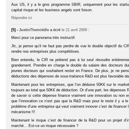
Aux US, il y a le gros programme SBIR, uniquement pour les startups
capital risque et les business angels sont foison.
Répondre ici
[5] -
JustinThemiddle
a écrit
le 21 avril 2009
:
Merci pour ce panorama très instructif.
Jlc, je pense qu’il ne faut pas perdre de vue le double objectif du C
rendre nos entreprises plus compétitives.
Bien entendu, le CIR ne prétend pas à lui seul résoudre entièrem
grandement. Prendre en charge le double du salaire des docteurs du
jeunes docteurs qui souhaitent rester en France. De plus, je ne pen
déductions des dépenses de sous-traitance R&D est plus favorable da
Maintenant pour les entreprises, que l’on déduise 50K€ sur le marke
toujours au total que 50K€ de déduction. Or d’une part, les dépenses R
de savoir si cette dépense finance vraiment une innovation ou non e
que l’innovation ce n’est pas que la R&D mais pour le reste il y a l
problème d’une entreprise qui veut vraiment innover c’est de financer
mécanisme !!!
Maintenant le risque c’est de financer de la R&D pour un projet d’
marché… Est-ce un risque nécessaire ?