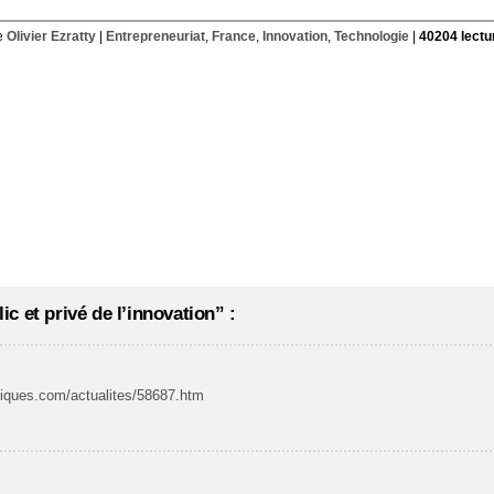
e
Olivier Ezratty
|
Entrepreneuriat
,
France
,
Innovation
,
Technologie
|
40204 lectu
c et privé de l’innovation” :
oniques.com/actualites/58687.htm