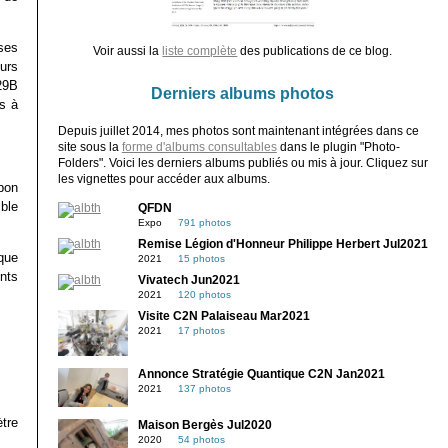
ses
Voir aussi la
liste complète
des publications de ce blog.
urs
$29B
Derniers albums photos
s à
Depuis juillet 2014, mes photos sont maintenant intégrées dans ce
site sous la
forme d'albums consultables
dans le plugin "Photo-
Folders". Voici les derniers albums publiés ou mis à jour. Cliquez sur
les vignettes pour accéder aux albums.
bon
ible
QFDN
Expo
791 photos
Remise Légion d'Honneur Philippe Herbert Jul2021
que
2021
15 photos
nts
Vivatech Jun2021
2021
120 photos
Visite C2N Palaiseau Mar2021
2021
17 photos
Annonce Stratégie Quantique C2N Jan2021
2021
137 photos
tre
Maison Bergès Jul2020
2020
54 photos