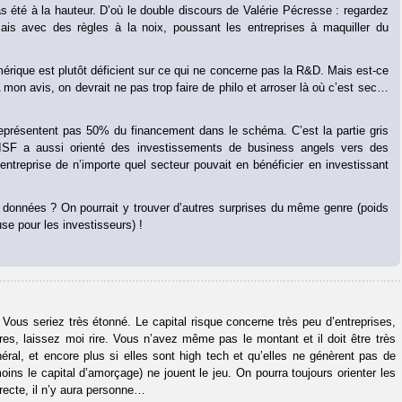
pas été à la hauteur. D’où le double discours de Valérie Pécresse : regardez
s avec des règles à la noix, poussant les entreprises à maquiller du
érique est plutôt déficient sur ce qui ne concerne pas la R&D. Mais est-ce
 mon avis, on devrait ne pas trop faire de philo et arroser là où c’est sec…
 représentent pas 50% du financement dans le schéma. C’est la partie gris
SF a aussi orienté des investissements de business angels vers des
entreprise de n’importe quel secteur pouvait en bénéficier en investissant
s données ? On pourrait y trouver d’autres surprises du même genre (poids
se pour les investisseurs) !
s seriez très étonné. Le capital risque concerne très peu d’entreprises,
es, laissez moi rire. Vous n’avez même pas le montant et il doit être très
éral, et encore plus si elles sont high tech et qu’elles ne génèrent pas de
moins le capital d’amorçage) ne jouent le jeu. On pourra toujours orienter les
recte, il n’y aura personne…