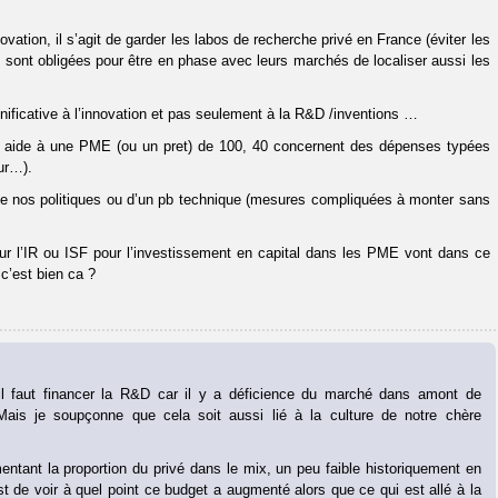
vation, il s’agit de garder les labos de recherche privé en France (éviter les
es sont obligées pour être en phase avec leurs marchés de localiser aussi les
gnificative à l’innovation et pas seulement à la R&D /inventions …
ne aide à une PME (ou un pret) de 100, 40 concernent des dépenses typées
ur…).
de nos politiques ou d’un pb technique (mesures compliquées à monter sans
ur l’IR ou ISF pour l’investissement en capital dans les PME vont dans ce
’est bien ca ?
l faut financer la R&D car il y a déficience du marché dans amont de
Mais je soupçonne que cela soit aussi lié à la culture de notre chère
tant la proportion du privé dans le mix, un peu faible historiquement en
de voir à quel point ce budget a augmenté alors que ce qui est allé à la