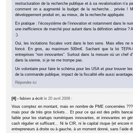
restructuration de la recherche publique et à sa revalorisation n’a 
comment on a augmenté le budget de la recherche… privée ! Mai
développement produit en, au mieux, de la recherche appliquée.
En pratique : l’écosystème de l’innovation et notamment dans le num
une inefficience de marché pour autant dans la définition admise ? A
:).
Oui, les incitations fiscales vont dans le bon sens. Mais elles ne
foncé. En gros, au maximum 500m€. Sachant que la loi TEPA-I
entreprises “non innovantes”. Surtout dans la mesure où un chef d’
dans la sienne, si je ne me trompe pas.
Un volontaire pour faire le schéma pour les USA et pour trouver le
de la commande publique, impact de la fiscalité elle aussi avantageu
Répondre ici
[4] -
fabien
a écrit
le 20 avril 2009
:
Vous comptez en montant, mais en nombre de PME concernées ??? Vou
mais pour de très gros tickets… Et pour ce qui est des prêts bancair
faible pour les startups numériques innovantes, et innovantes en gén
cash régulier et suffisant… Ni le CIR, ni le capital risque (et encore 
entrepreneurs à droite ou à gauche, à un moment donné, sans l’aide di