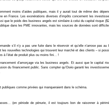
demment moins d’aides publiques, mais il y aurait tout de même des dépen
me en France. Les exonérations diverses d’impôts concernent les investisse
ssi que le poids des business angels est similaire à celui du capital risque (
blique dans les PME innovantes, mais les sources de données sont difficile
ande s’il n’y a pas une fuite dans le réservoir et qu’elle n’arrose pas au 
nt les nouvelles technologies qui trouvent leur marché et des clients – si poss
es à l’état de produit plus ou moins fini… !
 financement d’amorçage via les business angels. Et aussi que le capital ris
rfusion du financement public. Sans compter qu’Oséo garanti les investisseme
.
ent publiques comme privées qui manqueraient dans le schéma.
asses… (en période de pénurie, il est toujours bon de raisonner à périmè