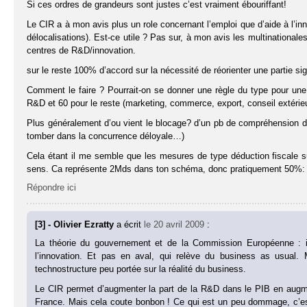
Si ces ordres de grandeurs sont justes c’est vraiment ébouriffant!
Le CIR a à mon avis plus un role concernant l’emploi que d’aide à l’inno
délocalisations). Est-ce utile ? Pas sur, à mon avis les multinational
centres de R&D/innovation.
sur le reste 100% d’accord sur la nécessité de réorienter une partie si
Comment le faire ? Pourrait-on se donner une règle du type pour u
R&D et 60 pour le reste (marketing, commerce, export, conseil extérie
Plus généralement d’ou vient le blocage? d’un pb de compréhension 
tomber dans la concurrence déloyale…)
Cela étant il me semble que les mesures de type déduction fiscale s
sens. Ca représente 2Mds dans ton schéma, donc pratiquement 50%: c
Répondre ici
[3] - Olivier Ezratty
a écrit
le 20 avril 2009
:
La théorie du gouvernement et de la Commission Européenne : i
l’innovation. Et pas en aval, qui relève du business as usual. 
technostructure peu portée sur la réalité du business.
Le CIR permet d’augmenter la part de la R&D dans le PIB en augmen
France. Mais cela coute bonbon ! Ce qui est un peu dommage, c’est 