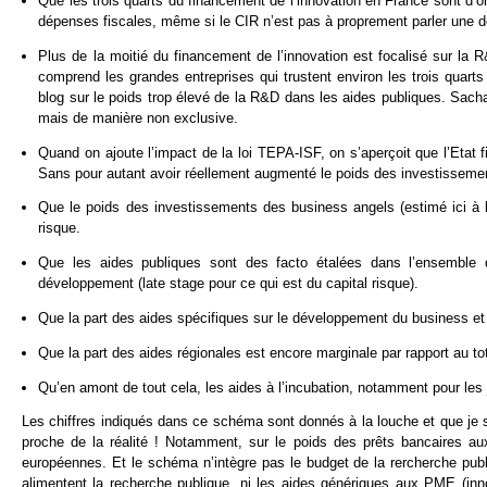
Que les trois quarts du financement de l’innovation en France sont d’o
dépenses fiscales, même si le CIR n’est pas à proprement parler une d
Plus de la moitié du financement de l’innovation est focalisé sur la 
comprend les grandes entreprises qui trustent environ les trois quart
blog sur le poids trop élevé de la R&D dans les aides publiques. Sach
mais de manière non exclusive.
Quand on ajoute l’impact de la loi TEPA-ISF, on s’aperçoit que l’Etat f
Sans pour autant avoir réellement augmenté le poids des investissemen
Que le poids des investissements des business angels (estimé ici à l
risque.
Que les aides publiques sont des facto étalées dans l’ensemble
développement (late stage pour ce qui est du capital risque).
Que la part des aides spécifiques sur le développement du business et d
Que la part des aides régionales est encore marginale par rapport au tot
Qu’en amont de tout cela, les aides à l’incubation, notamment pour les 
Les chiffres indiqués dans ce schéma sont donnés à la louche et que je 
proche de la réalité ! Notamment, sur le poids des prêts bancaires au
européennes. Et le schéma n’intègre pas le budget de la rercherche pub
alimentent la recherche publique, ni les aides génériques aux PME (in