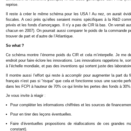
reprise.
Il reste à créer le même schéma pour les USA ! Au nez, on aurait évi
fiscales. A ceci près qu’elles seraient moins spécifiques à la R&D com
privés et les fonds d’amorçages. Il n’y a pas de CIR là bas. On verrait au
chacun en 2007). On pourrait aussi comparer le poids de la commande pu
trouver de part et d’autre de l’Atlantique.
So what ?
Ce schéma montre l’énorme poids du CIR et cela m’interpelle. Je me dem
endroit pour faire éclore les innovations. Les innovations rappelons le, so
à l’échelle mondiale, et pas des inventions qui sortent juste des laboratoir
Il montre aussi l’effort qui reste à accomplir pour augmenter la part du
français n’est pas si “risque” que cela et fonctionne sous une sacrée pe
dans les FCPI à hauteur de 70% ce qui limite les pertes des fonds à 30%
Je vous invite à réagir :
Pour compléter les informations chiffrées et les sources de financem
Pour en tirer des leçons éventuelles.
Faire d’éventuelles propositions de réallocations de ces grandes m
constant).