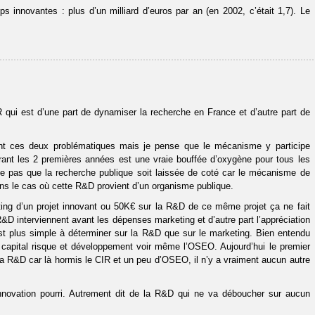
 innovantes : plus d’un milliard d’euros par an (en 2002, c’était 1,7). Le
IR qui est d’une part de dynamiser la recherche en France et d’autre part de
ent ces deux problématiques mais je pense que le mécanisme y participe
rant les 2 premières années est une vraie bouffée d’oxygène pour tous les
se pas que la recherche publique soit laissée de coté car le mécanisme de
ns le cas où cette R&D provient d’un organisme publique.
ting d’un projet innovant ou 50K€ sur la R&D de ce même projet ça ne fait
&D interviennent avant les dépenses marketing et d’autre part l’appréciation
st plus simple à déterminer sur la R&D que sur le marketing. Bien entendu
e capital risque et développement voir même l’OSEO. Aujourd’hui le premier
 la R&D car là hormis le CIR et un peu d’OSEO, il n’y a vraiment aucun autre
innovation pourri. Autrement dit de la R&D qui ne va déboucher sur aucun