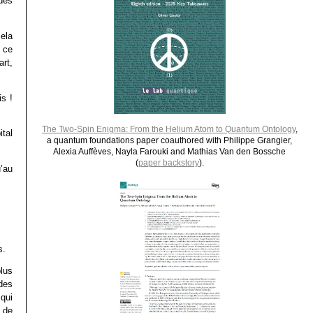
 des
ela
 ce
rt,
is !
The Two-Spin Enigma: From the Helium Atom to Quantum Ontology
,
tal
a quantum foundations paper coauthored with Philippe Grangier,
Alexia Auffèves, Nayla Farouki and Mathias Van den Bossche
(
paper backstory
).
’au
s.
lus
des
qui
 de