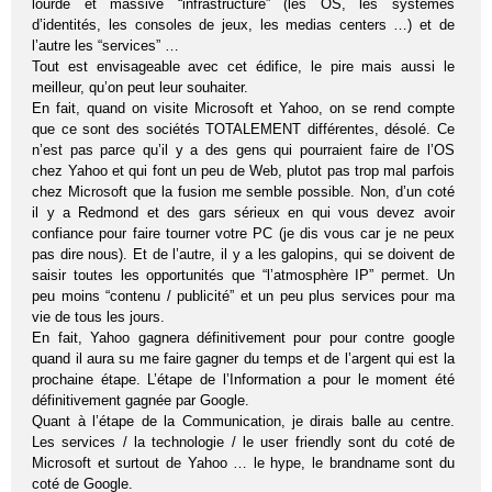
lourde et massive “infrastructure” (les OS, les systèmes
d’identités, les consoles de jeux, les medias centers …) et de
l’autre les “services” …
Tout est envisageable avec cet édifice, le pire mais aussi le
meilleur, qu’on peut leur souhaiter.
En fait, quand on visite Microsoft et Yahoo, on se rend compte
que ce sont des sociétés TOTALEMENT différentes, désolé. Ce
n’est pas parce qu’il y a des gens qui pourraient faire de l’OS
chez Yahoo et qui font un peu de Web, plutot pas trop mal parfois
chez Microsoft que la fusion me semble possible. Non, d’un coté
il y a Redmond et des gars sérieux en qui vous devez avoir
confiance pour faire tourner votre PC (je dis vous car je ne peux
pas dire nous). Et de l’autre, il y a les galopins, qui se doivent de
saisir toutes les opportunités que “l’atmosphère IP” permet. Un
peu moins “contenu / publicité” et un peu plus services pour ma
vie de tous les jours.
En fait, Yahoo gagnera définitivement pour pour contre google
quand il aura su me faire gagner du temps et de l’argent qui est la
prochaine étape. L’étape de l’Information a pour le moment été
définitivement gagnée par Google.
Quant à l’étape de la Communication, je dirais balle au centre.
Les services / la technologie / le user friendly sont du coté de
Microsoft et surtout de Yahoo … le hype, le brandname sont du
coté de Google.