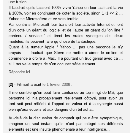
une fusion.
Il faudrait qu’ils laissent 100% vivre Yahoo en leur facilitant la vie
à 100%, voir en continuant de coter la société, sinon 1+1 << 2 …
Yahoo se Microsoftera et ce sera terrible.
Par contre si Microsoft leur transfert leur activité Internet et font
d’un coté un géant du logiciel et de l’autre un géant du “on line /
contenu / services” et tirent les vraies synergies des deux
modèles, ils peuvent faire qq chose de fantastique.
Quant à la rumeur Apple / Yahoo … pas une seconde je n’y
croyais …. faudrait que Steve se mette à aimer le on-line et
commence à croire à .Mac. Il a pourtant un truc génial avec ca …
si il trouve le temps de s’en occuper sérieusement.
Répondre ici
[2] -
Filmail
a écrit
le 1 février 2008
:
Il me semble qu’on peut faire confiance au top mngt de MS, que
personne ici n’a probablement réellement côtoyé, pour avoir un
tant soit peut réfléchi à l’apport de valeur et à la synergie aussi
bien qu’aux écueils et aux dangers d’un tel achat.
Au-delà de la discussion de comptoir qui peut être sympathique,
imaginer un seul instant qu’ils n’ont pas intégré ces différents
éléments est une insulte phénoménale à leur intelligence…