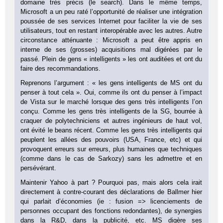
domaine très précis (le search). Dans le même temps,
Microsoft a un peu raté l’opportunité de réaliser une intégration
poussée de ses services Internet pour faciliter la vie de ses
utilisateurs, tout en restant interopérable avec les autres. Autre
circonstance atténuante : Microsoft a peut être appris en
interne de ses (grosses) acquisitions mal digérées par le
passé. Plein de gens « intelligents » les ont auditées et ont du
faire des recommandations.
Reprenons l’argument : « les gens intelligents de MS ont du
penser à tout cela ». Oui, comme ils ont du penser à l’impact
de Vista sur le marché lorsque des gens très intelligents l’on
conçu. Comme les gens très intelligents de la SG, bourrée à
craquer de polytechniciens et autres ingénieurs de haut vol,
ont évité le beans récent. Comme les gens très intelligents qui
peuplent les allées des pouvoirs (USA, France, etc) et qui
provoquent erreurs sur erreurs, plus humaines que techniques
(comme dans le cas de Sarkozy) sans les admettre et en
persévérant.
Maintenir Yahoo à part ? Pourquoi pas, mais alors cela irait
directement à contre-courant des déclarations de Ballmer hier
qui parlait d’économies (ie : fusion => licenciements de
personnes occupant des fonctions redondantes), de synergies
dans la R&D, dans la publicité, etc. MS digère ses