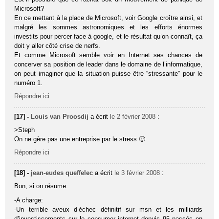
Microsoft?
En ce mettant à la place de Microsoft, voir Google croître ainsi, et
malgré les sommes astronomiques et les efforts énormes
investits pour percer face à google, et le résultat qu’on connaît, ça
doit y aller côté crise de nerfs.
Et comme Microsoft semble voir en Internet ses chances de
concerver sa position de leader dans le domaine de l’informatique,
on peut imaginer que la situation puisse être “stressante” pour le
numéro 1.
Répondre ici
[17] -
Louis van Proosdij
a écrit
le 2 février 2008
:
>Steph
On ne gère pas une entreprise par le stress 🙂
Répondre ici
[18] -
jean-eudes queffelec
a écrit
le 3 février 2008
:
Bon, si on résume:
-A charge:
-Un terrible aveux d’échec définitif sur msn et les milliards
d’investissements sur le consumer internet depuis 95 passés en