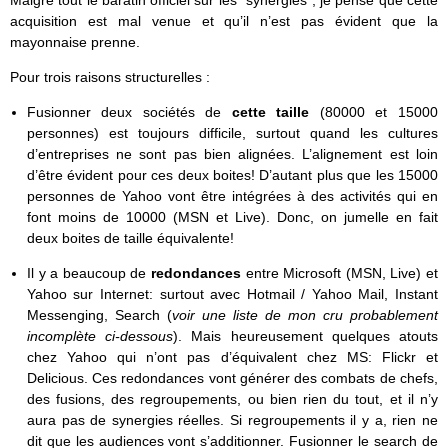
Malgré tout le baratin officiel sur les “synergies”, je pense que cette
acquisition est mal venue et qu’il n’est pas évident que la
mayonnaise prenne.
Pour trois raisons structurelles :
Fusionner deux sociétés de
cette taille
(80000 et 15000
personnes) est toujours difficile, surtout quand les cultures
d’entreprises ne sont pas bien alignées. L’alignement est loin
d’être évident pour ces deux boites! D’autant plus que les 15000
personnes de Yahoo vont être intégrées à des activités qui en
font moins de 10000 (MSN et Live). Donc, on jumelle en fait
deux boites de taille équivalente!
Il y a beaucoup de
redondances
entre Microsoft (MSN, Live) et
Yahoo sur Internet: surtout avec Hotmail / Yahoo Mail, Instant
Messenging, Search (
voir une liste de mon cru probablement
incomplète ci-dessous
). Mais heureusement quelques atouts
chez Yahoo qui n’ont pas d’équivalent chez MS: Flickr et
Delicious. Ces redondances vont générer des combats de chefs,
des fusions, des regroupements, ou bien rien du tout, et il n’y
aura pas de synergies réelles. Si regroupements il y a, rien ne
dit que les audiences vont s’additionner. Fusionner le search de