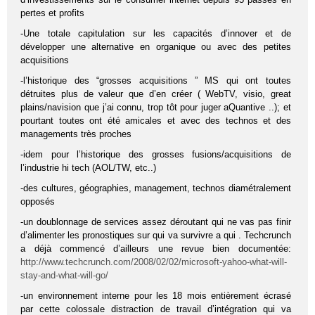
pertes et profits
-Une totale capitulation sur les capacités d’innover et de
développer une alternative en organique ou avec des petites
acquisitions
-l’historique des “grosses acquisitions ” MS qui ont toutes
détruites plus de valeur que d’en créer ( WebTV, visio, great
plains/navision que j’ai connu, trop tôt pour juger aQuantive ..); et
pourtant toutes ont été amicales et avec des technos et des
managements très proches
-idem pour l’historique des grosses fusions/acquisitions de
l’industrie hi tech (AOL/TW, etc..)
-des cultures, géographies, management, technos diamétralement
opposés
-un doublonnage de services assez déroutant qui ne vas pas finir
d’alimenter les pronostiques sur qui va survivre a qui . Techcrunch
a déjà commencé d’ailleurs une revue bien documentée:
http://www.techcrunch.com/2008/02/02/microsoft-yahoo-what-will-
stay-and-what-will-go/
-un environnement interne pour les 18 mois entièrement écrasé
par cette colossale distraction de travail d’intégration qui va