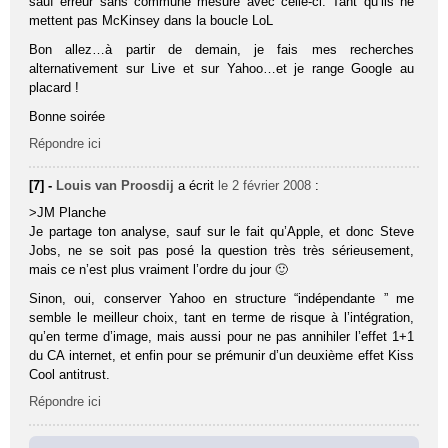
sauf erreur sans commune mesure avec celle-ci. Tant qu’ils ne
mettent pas McKinsey dans la boucle LoL
Bon allez…à partir de demain, je fais mes recherches
alternativement sur Live et sur Yahoo…et je range Google au
placard !
Bonne soirée
Répondre ici
[7] -
Louis van Proosdij
a écrit
le 2 février 2008
:
>JM Planche
Je partage ton analyse, sauf sur le fait qu’Apple, et donc Steve
Jobs, ne se soit pas posé la question très très sérieusement,
mais ce n’est plus vraiment l’ordre du jour 🙂
Sinon, oui, conserver Yahoo en structure “indépendante ” me
semble le meilleur choix, tant en terme de risque à l’intégration,
qu’en terme d’image, mais aussi pour ne pas annihiler l’effet 1+1
du CA internet, et enfin pour se prémunir d’un deuxième effet Kiss
Cool antitrust.
Répondre ici