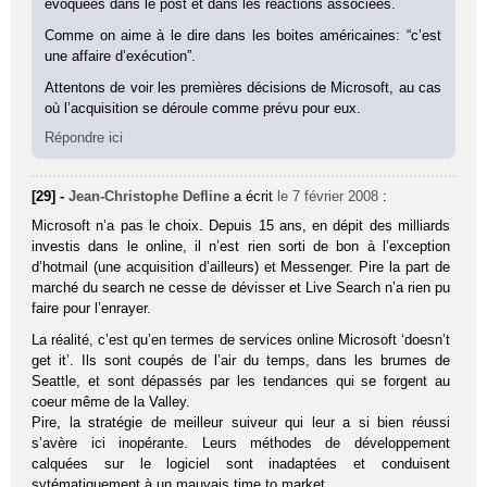
évoquées dans le post et dans les réactions associées.
Comme on aime à le dire dans les boites américaines: “c’est
une affaire d’exécution”.
Attentons de voir les premières décisions de Microsoft, au cas
où l’acquisition se déroule comme prévu pour eux.
Répondre ici
[29] -
Jean-Christophe Defline
a écrit
le 7 février 2008
:
Microsoft n’a pas le choix. Depuis 15 ans, en dépit des milliards
investis dans le online, il n’est rien sorti de bon à l’exception
d’hotmail (une acquisition d’ailleurs) et Messenger. Pire la part de
marché du search ne cesse de dévisser et Live Search n’a rien pu
faire pour l’enrayer.
La réalité, c’est qu’en termes de services online Microsoft ‘doesn’t
get it’. Ils sont coupés de l’air du temps, dans les brumes de
Seattle, et sont dépassés par les tendances qui se forgent au
coeur même de la Valley.
Pire, la stratégie de meilleur suiveur qui leur a si bien réussi
s’avère ici inopérante. Leurs méthodes de développement
calquées sur le logiciel sont inadaptées et conduisent
sytématiquement à un mauvais time to market.