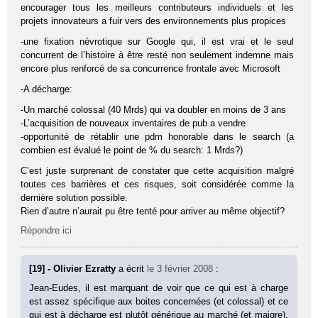
encourager tous les meilleurs contributeurs individuels et les
projets innovateurs a fuir vers des environnements plus propices
-une fixation névrotique sur Google qui, il est vrai et le seul
concurrent de l’histoire à être resté non seulement indemne mais
encore plus renforcé de sa concurrence frontale avec Microsoft
-A décharge:
-Un marché colossal (40 Mrds) qui va doubler en moins de 3 ans
-L’acquisition de nouveaux inventaires de pub a vendre
-opportunité de rétablir une pdm honorable dans le search (a
combien est évalué le point de % du search: 1 Mrds?)
C’est juste surprenant de constater que cette acquisition malgré
toutes ces barrières et ces risques, soit considérée comme la
dernière solution possible.
Rien d’autre n’aurait pu être tenté pour arriver au même objectif?
Répondre ici
[19] - Olivier Ezratty
a écrit
le 3 février 2008
:
Jean-Eudes, il est marquant de voir que ce qui est à charge
est assez spécifique aux boites concernées (et colossal) et ce
qui est à décharge est plutôt générique au marché (et maigre).