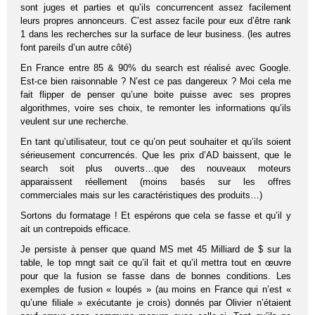
sont juges et parties et qu’ils concurrencent assez facilement
leurs propres annonceurs. C’est assez facile pour eux d’être rank
1 dans les recherches sur la surface de leur business. (les autres
font pareils d’un autre côté)
En France entre 85 & 90% du search est réalisé avec Google.
Est-ce bien raisonnable ? N’est ce pas dangereux ? Moi cela me
fait flipper de penser qu’une boite puisse avec ses propres
algorithmes, voire ses choix, te remonter les informations qu’ils
veulent sur une recherche.
En tant qu’utilisateur, tout ce qu’on peut souhaiter et qu’ils soient
sérieusement concurrencés. Que les prix d’AD baissent, que le
search soit plus ouverts…que des nouveaux moteurs
apparaissent réellement (moins basés sur les offres
commerciales mais sur les caractéristiques des produits…)
Sortons du formatage ! Et espérons que cela se fasse et qu’il y
ait un contrepoids efficace.
Je persiste à penser que quand MS met 45 Milliard de $ sur la
table, le top mngt sait ce qu’il fait et qu’il mettra tout en œuvre
pour que la fusion se fasse dans de bonnes conditions. Les
exemples de fusion « loupés » (au moins en France qui n’est «
qu’une filiale » exécutante je crois) donnés par Olivier n’étaient