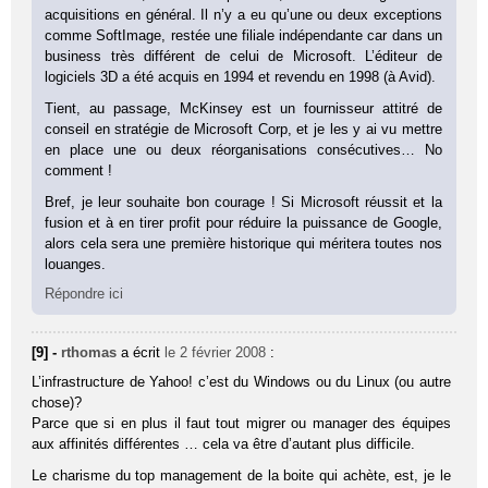
acquisitions en général. Il n’y a eu qu’une ou deux exceptions
comme SoftImage, restée une filiale indépendante car dans un
business très différent de celui de Microsoft. L’éditeur de
logiciels 3D a été acquis en 1994 et revendu en 1998 (à Avid).
Tient, au passage, McKinsey est un fournisseur attitré de
conseil en stratégie de Microsoft Corp, et je les y ai vu mettre
en place une ou deux réorganisations consécutives… No
comment !
Bref, je leur souhaite bon courage ! Si Microsoft réussit et la
fusion et à en tirer profit pour réduire la puissance de Google,
alors cela sera une première historique qui méritera toutes nos
louanges.
Répondre ici
[9] -
rthomas
a écrit
le 2 février 2008
:
L’infrastructure de Yahoo! c’est du Windows ou du Linux (ou autre
chose)?
Parce que si en plus il faut tout migrer ou manager des équipes
aux affinités différentes … cela va être d’autant plus difficile.
Le charisme du top management de la boite qui achète, est, je le