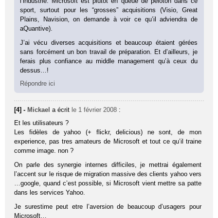
l’industrie. Microsoft est plutôt en queue de peloton dans ce
sport, surtout pour les “grosses” acquisitions (Visio, Great
Plains, Navision, on demande à voir ce qu’il adviendra de
aQuantive).
J’ai vécu diverses acquisitions et beaucoup étaient gérées
sans forcément un bon travail de préparation. Et d’ailleurs, je
ferais plus confiance au middle management qu’à ceux du
dessus…!
Répondre ici
[4] -
Mickael
a écrit
le 1 février 2008
:
Et les utilisateurs ?
Les fidèles de yahoo (+ flickr, delicious) ne sont, de mon
experience, pas tres amateurs de Microsoft et tout ce qu’il traine
comme image. non ?
On parle des synergie internes difficiles, je mettrai également
l’accent sur le risque de migration massive des clients yahoo vers
…google, quand c’est possible, si Microsoft vient mettre sa patte
dans les services Yahoo.
Je surestime peut etre l’aversion de beaucoup d’usagers pour
Microsoft…