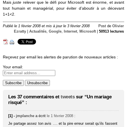
Mais
juste
relever que le défi pour Microsoft est énorme, et avant
tout humain et managérial, pour éviter d’aboutir à un décevant
1+1<2.
Publié le 1 février 2008 et mis à jour le 3 février 2008
Post de
Olivier
Ezratty
|
Actualités
,
Google
,
Internet
,
Microsoft
|
50913 lectures
Reçevez par email les alertes de parution de nouveaux articles :
Your email:
Les 37 commentaires et
tweets
sur “Un mariage
risqué” :
[1] -
jmplanche
a écrit
le 1 février 2008
:
Je partage assez ton avis …. et la pire erreur serait qu’ils fassent