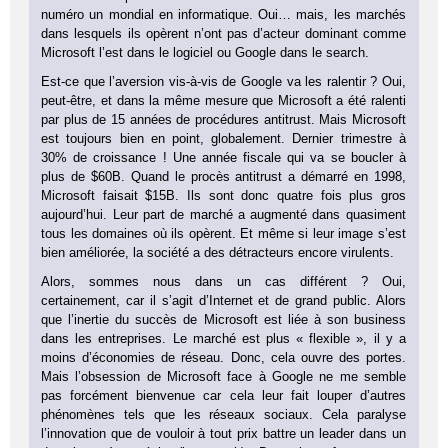
numéro un mondial en informatique. Oui… mais, les marchés
dans lesquels ils opèrent n’ont pas d’acteur dominant comme
Microsoft l’est dans le logiciel ou Google dans le search.
Est-ce que l’aversion vis-à-vis de Google va les ralentir ? Oui,
peut-être, et dans la même mesure que Microsoft a été ralenti
par plus de 15 années de procédures antitrust. Mais Microsoft
est toujours bien en point, globalement. Dernier trimestre à
30% de croissance ! Une année fiscale qui va se boucler à
plus de $60B. Quand le procès antitrust a démarré en 1998,
Microsoft faisait $15B. Ils sont donc quatre fois plus gros
aujourd’hui. Leur part de marché a augmenté dans quasiment
tous les domaines où ils opèrent. Et même si leur image s’est
bien améliorée, la société a des détracteurs encore virulents.
Alors, sommes nous dans un cas différent ? Oui,
certainement, car il s’agit d’Internet et de grand public. Alors
que l’inertie du succès de Microsoft est liée à son business
dans les entreprises. Le marché est plus « flexible », il y a
moins d’économies de réseau. Donc, cela ouvre des portes.
Mais l’obsession de Microsoft face à Google ne me semble
pas forcément bienvenue car cela leur fait louper d’autres
phénomènes tels que les réseaux sociaux. Cela paralyse
l’innovation que de vouloir à tout prix battre un leader dans un