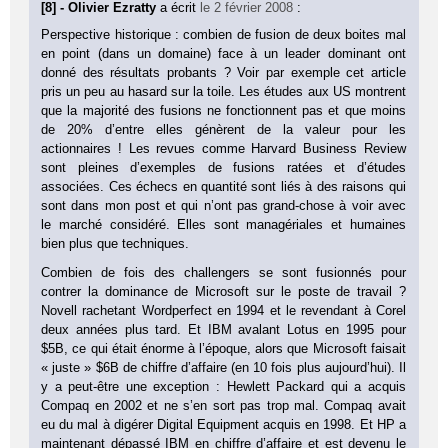
[8] - Olivier Ezratty
a écrit
le 2 février 2008
:
Perspective historique : combien de fusion de deux boites mal
en point (dans un domaine) face à un leader dominant ont
donné des résultats probants ? Voir par exemple cet article
pris un peu au hasard sur la toile. Les études aux US montrent
que la majorité des fusions ne fonctionnent pas et que moins
de 20% d’entre elles génèrent de la valeur pour les
actionnaires ! Les revues comme Harvard Business Review
sont pleines d’exemples de fusions ratées et d’études
associées. Ces échecs en quantité sont liés à des raisons qui
sont dans mon post et qui n’ont pas grand-chose à voir avec
le marché considéré. Elles sont managériales et humaines
bien plus que techniques.
Combien de fois des challengers se sont fusionnés pour
contrer la dominance de Microsoft sur le poste de travail ?
Novell rachetant Wordperfect en 1994 et le revendant à Corel
deux années plus tard. Et IBM avalant Lotus en 1995 pour
$5B, ce qui était énorme à l’époque, alors que Microsoft faisait
« juste » $6B de chiffre d’affaire (en 10 fois plus aujourd’hui). Il
y a peut-être une exception : Hewlett Packard qui a acquis
Compaq en 2002 et ne s’en sort pas trop mal. Compaq avait
eu du mal à digérer Digital Equipment acquis en 1998. Et HP a
maintenant dépassé IBM en chiffre d’affaire et est devenu le