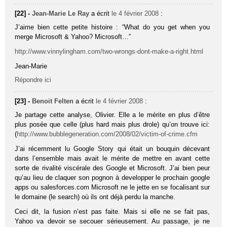
[22] -
Jean-Marie Le Ray
a écrit
le 4 février 2008
:
J’aime bien cette petite histoire : “What do you get when you
merge Microsoft & Yahoo? Microsoft…”
http://www.vinnylingham.com/two-wrongs-dont-make-a-right.html
Jean-Marie
Répondre ici
[23] -
Benoit Felten
a écrit
le 4 février 2008
:
Je partage cette analyse, Olivier. Elle a le mérite en plus d’être
plus posée que celle (plus hard mais plus drole) qu’on trouve ici:
(
http://www.bubblegeneration.com/2008/02/victim-of-crime.cfm
J’ai récemment lu Google Story qui était un bouquin décevant
dans l’ensemble mais avait le mérite de mettre en avant cette
sorte de rivalité viscérale des Google et Microsoft. J’ai bien peur
qu’au lieu de claquer son pognon à developper le prochain google
apps ou salesforces.com Microsoft ne le jette en se focalisant sur
le domaine (le search) où ils ont déjà perdu la manche.
Ceci dit, la fusion n’est pas faite. Mais si elle ne se fait pas,
Yahoo va devoir se secouer sérieusement. Au passage, je ne