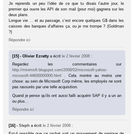
Je reprends un peu l’idée de ce que tu disais l’autre jour, le
premier qui ouvre les API de son mail (pour moi) gagnera sur les
deux plans.
Longue vie … et au passage, c’est encore quelques G$ dans les
caisses des banques d’affaires ça, ou je me trompe ? (Goldman
?)
Répondre ici
[15] - Olivier Ezratty
a écrit
le 2 février 2008
:
Regardez les commentaires sur
http://minimsft.blogspot.com/2008/02/microsoft-yahoo-
microsoft-44600000000.html
. Cela montre au moins une
chose: au sein de Microsoft Corp même, les employés ne sont
pas rassurés par une telle acquisition.
Quand je pense qu’ils ont aussi failli acquérir SAP il y a un an
ou plus…
Répondre ici
[16] -
Steph
a écrit
le 2 février 2008
:
Est-il possible que ce rachat soit un mouvement de panique de