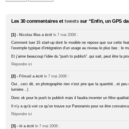
Les 30 commentaires et
tweets
sur “Enfin, un GPS dan
[1] -
Nicolas Mas
a écrit
le 7 mai 2008
:
Comment tuer 15 start-up dont le modèle ne repose que sur cette featur
l’exemple typique d’intégration d’un usage au niveau le plus bas : le ma
Et j’aime beaucoup l’idée du “push to publish”..qui sait, peut être la pr
Répondre ici
[2] -
Filmail
a écrit
le 7 mai 2008
:
Oui…ceci dit, en photographie rien n’est pire que la quantité…et peu
lumière…)
Donc ok pour le push to publish mais il faudra inventer un filtre qualitat
Il n’y a qu’à voir ce qu’on trouve sur Panoramio pour se être convaincu q
Répondre ici
[3] -
iti
a écrit
le 7 mai 2008
: