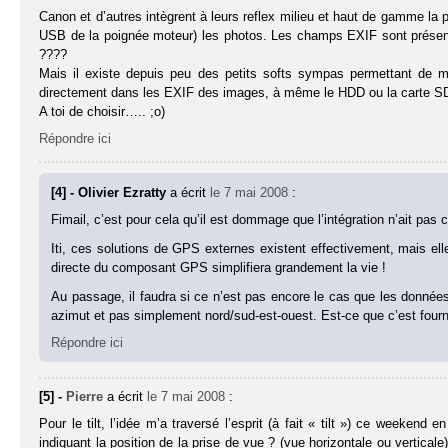
Canon et d’autres intègrent à leurs reflex milieu et haut de gamme la p
USB de la poignée moteur) les photos. Les champs EXIF sont présent
????
Mais il existe depuis peu des petits softs sympas permettant de 
directement dans les EXIF des images, à même le HDD ou la carte S
A toi de choisir….. ;o)
Répondre ici
[4] - Olivier Ezratty
a écrit
le 7 mai 2008
:
Fimail, c’est pour cela qu’il est dommage que l’intégration n’ait pa
Iti, ces solutions de GPS externes existent effectivement, mais ell
directe du composant GPS simplifiera grandement la vie !
Au passage, il faudra si ce n’est pas encore le cas que les données de 
azimut et pas simplement nord/sud-est-ouest. Est-ce que c’est fourn
Répondre ici
[5] -
Pierre
a écrit
le 7 mai 2008
:
Pour le tilt, l’idée m’a traversé l’esprit (à fait « tilt ») ce weekend
indiquant la position de la prise de vue ? (vue horizontale ou verticale)