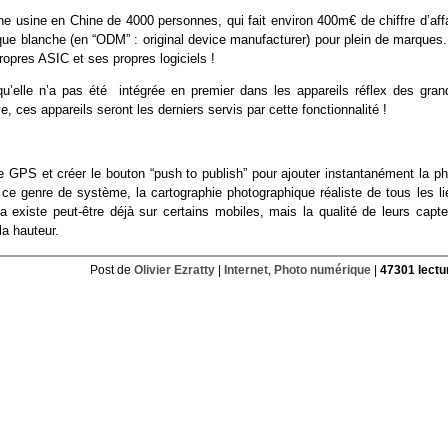
e usine en Chine de 4000 personnes, qui fait environ 400m€ de chiffre d’affa
ue blanche (en “ODM” : original device manufacturer) pour plein de marques.
ropres ASIC et ses propres logiciels !
 qu’elle n’a pas été intégrée en premier dans les appareils réflex des gran
, ces appareils seront les derniers servis par cette fonctionnalité !
de GPS et créer le bouton “push to publish” pour ajouter instantanément la p
c ce genre de système, la cartographie photographique réaliste de tous les li
a existe peut-être déjà sur certains mobiles, mais la qualité de leurs capte
la hauteur.
Post de
Olivier Ezratty
|
Internet
,
Photo numérique
|
47301 lectu