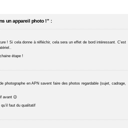
s un appareil photo !” :
e ! Si cela donne à réfléchir, cela sera un effet de bord intéressant. C’est
tériel..
ochaine étape !
 de photographe en APN savent faire des photos regardable (sujet, cadrage,
if avant 😉
u’il faut du qualitatif