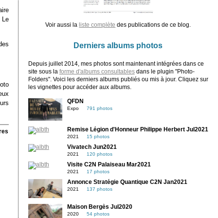
ire
 Le
Voir aussi la
liste complète
des publications de ce blog.
des
Derniers albums photos
Depuis juillet 2014, mes photos sont maintenant intégrées dans ce
site sous la
forme d'albums consultables
dans le plugin "Photo-
Folders". Voici les derniers albums publiés ou mis à jour. Cliquez sur
hoto
les vignettes pour accéder aux albums.
eux
QFDN
urs
Expo
791 photos
Remise Légion d'Honneur Philippe Herbert Jul2021
res
2021
15 photos
Vivatech Jun2021
2021
120 photos
Visite C2N Palaiseau Mar2021
2021
17 photos
Annonce Stratégie Quantique C2N Jan2021
2021
137 photos
Maison Bergès Jul2020
2020
54 photos