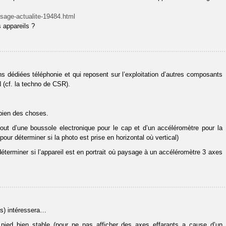
ysage-actualite-19484.html
s appareils ?
ns dédiées téléphonie et qui reposent sur l’exploitation d’autres composants
N (cf. la techno de CSR).
 bien des choses.
’ajout d’une boussole electronique pour le cap et d’un accéléromètre pour la
our déterminer si la photo est prise en horizontal où vertical)
déterminer si l’appareil est en portrait où paysage à un accéléromètre 3 axes
us) intéressera…
n pied bien stable (pour ne pas afficher des axes effarants a cause d’un