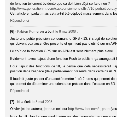
de fonction tellement évidente que ca doit bien déjà se faire non ?
http://www.generation-nt.com/capteur-siemens-sfh-7710-portrait-ou-pa
Cet article en parlait mais cela a-t-il été déployé massivement dans le
Répondre ici
[6] -
Fabien Fumeron
a écrit
le 8 mai 2008
:
Juste une petite précision concernant le GPS <1$, il s’agit de solutio
qui doivent eux aussi être présents et qui n’ont pas d’utilité sur un AP
Le coût de la fonction GPS sur un APN est sensiblement plus élevé.
Evidement, avec l’ajout d’une fonction Push-to-publish, ça arrangerait
Pour l’ajout des fonctions de tilt, je pense que cela nécessiterait l
position dans l’espace (déjà partiellement présents dans certains APN p
Il faudrait juste passer d’un accéléromètre 1 où 2 axes qui permet de 
qui permet de déterminer une orientation précise dans l’espace en 3D.
Répondre ici
[7] -
iti
a écrit
le 8 mai 2008
:
Olivier (et les autres), jette un oeil sur
http://www.locr.com/
, ça te (vo
Pour le tilt, faudra une modif sérieuse des appareils, je pense u