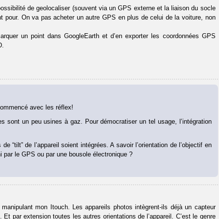
ossibilité de geolocaliser (souvent via un GPS externe et la liaison du socle
 pour. On va pas acheter un autre GPS en plus de celui de la voiture, non
marquer un point dans GoogleEarth et d’en exporter les coordonnées GPS
D.
s commencé avec les réflex!
es sont un peu usines à gaz. Pour démocratiser un tel usage, l’intégration
“tilt” de l’appareil soient intégrées. A savoir l’orientation de l’objectif en
i par le GPS ou par une bousole électronique ?
 en manipulant mon Itouch. Les appareils photos intègrent-ils déjà un capteur
. Et par extension toutes les autres orientations de l’appareil. C’est le genre