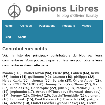
Home
Archives
Publications
Podcasts
Videos
Blog
About
Contributeurs actifs
Voici la liste des principaux contributeurs du blog par leurs
commentaires. Vous pouvez cliquer sur leur lien pour obtenir leurs
commentaires dans cette page :
macha
(113),
Michel Nizon
(96),
Pierre
(85),
Fabien
(66),
herve
(66),
leafar
(44),
guillaume
(42),
Laurent
(40),
philippe
(32),
Herve Kabla
(30),
rthomas
(30),
Sylvain
(29),
Olivier Auber
(29),
Daniel COHEN-ZARDI
(28),
Jeremy Fain
(27),
Olivier
(27),
Marc
(27),
Nicolas
(25),
Christophe
(22),
julien
(19),
Patrick
(19),
Fab
(19),
jmplanche
(17),
Arnaud@Thurudev (@arnaud_thurudev)
(17),
Jeremy
(16),
OlivierJ
(16),
JustinThemiddle
(16),
vicnent
(16),
bobonofx
(15),
Paul Gateau
(15),
Pierre Jol
(14),
patr_ix
(14),
Jerome
(13),
Lionel LaskÃ© (@lionellaske)
(13),
Pierre