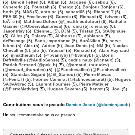
(6),
Benoit Felten
(6),
Alban
(6),
Jacques
(6),
sebou
(6),
Cybereric
(6),
Poussah
(6),
Energo
(6),
Bonjour Bonjour
(6),
boris
(6),
MAS
(6),
antoine
(6),
canard65
(6),
Richard T
(6),
PEAI60
(6),
Free4ever
(6),
Guerric
(6),
Richard
(6),
tvtweet
(6),
loÃ¯c
(6),
Matthieu Dufour (@_matthieudufour)
(6),
Nathalie
Gasnier (@ObservaEmpresa)
(6),
romu
(6),
cheramy
(6),
Jasontrisy
(6),
EtienneL
(5),
DJM
(5),
Tristan
(5),
StÃ©phane
(5),
Gilles
(5),
Thierry
(5),
Alphonse
(5),
apbianco
(5),
dePassage
(5),
Sans_importance
(5),
AurÃ©lien
(5),
herve
lebret
(5),
Alex
(5),
Adrien
(5),
Jean-Denis
(5),
NM
(5),
Nicolas
Chevallier
(5),
jdo
(5),
Youssef
(5),
Renaud
(5),
Alain Raynaud
(5),
mmathieum
(5),
(@bvanryb) (@bvanryb)
(5),
Boris
DefrÃ©ville (@AudioSense)
(5),
cedric naux (@cnaux)
(5),
Patrick Bertrand (@pck_b)
(5),
(@arnaud_thurudev)
(@arnaud_thurudev)
(5),
(@PLechevallier) (@PLechevallier)
(5),
Stanislas Segard (@El_Stanou)
(5),
Pierre Mawas
(@PemLT)
(5),
Fabrice Camurat (@fabricecamurat)
(5),
Hugues
SÃ©vÃ©rac
(5),
Laurent Fournier
(5),
Pierre Metivier
(@PierreMetivier)
(5),
Hugues Severac
(5),
hervet
(5),
Joel
(5)
Contributions sous le pseudo
Damien Jacob (@damienjacob)
Un seul commentaire sous ce pseudo.