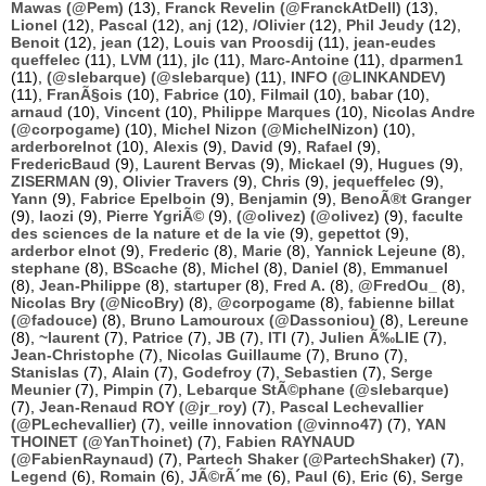
Mawas (@Pem)
(13),
Franck Revelin (@FranckAtDell)
(13),
Lionel
(12),
Pascal
(12),
anj
(12),
/Olivier
(12),
Phil Jeudy
(12),
Benoit
(12),
jean
(12),
Louis van Proosdij
(11),
jean-eudes
queffelec
(11),
LVM
(11),
jlc
(11),
Marc-Antoine
(11),
dparmen1
(11),
(@slebarque) (@slebarque)
(11),
INFO (@LINKANDEV)
(11),
FranÃ§ois
(10),
Fabrice
(10),
Filmail
(10),
babar
(10),
arnaud
(10),
Vincent
(10),
Philippe Marques
(10),
Nicolas Andre
(@corpogame)
(10),
Michel Nizon (@MichelNizon)
(10),
arderborelnot
(10),
Alexis
(9),
David
(9),
Rafael
(9),
FredericBaud
(9),
Laurent Bervas
(9),
Mickael
(9),
Hugues
(9),
ZISERMAN
(9),
Olivier Travers
(9),
Chris
(9),
jequeffelec
(9),
Yann
(9),
Fabrice Epelboin
(9),
Benjamin
(9),
BenoÃ®t Granger
(9),
laozi
(9),
Pierre YgriÃ©
(9),
(@olivez) (@olivez)
(9),
faculte
des sciences de la nature et de la vie
(9),
gepettot
(9),
arderbor elnot
(9),
Frederic
(8),
Marie
(8),
Yannick Lejeune
(8),
stephane
(8),
BScache
(8),
Michel
(8),
Daniel
(8),
Emmanuel
(8),
Jean-Philippe
(8),
startuper
(8),
Fred A.
(8),
@FredOu_
(8),
Nicolas Bry (@NicoBry)
(8),
@corpogame
(8),
fabienne billat
(@fadouce)
(8),
Bruno Lamouroux (@Dassoniou)
(8),
Lereune
(8),
~laurent
(7),
Patrice
(7),
JB
(7),
ITI
(7),
Julien Ã‰LIE
(7),
Jean-Christophe
(7),
Nicolas Guillaume
(7),
Bruno
(7),
Stanislas
(7),
Alain
(7),
Godefroy
(7),
Sebastien
(7),
Serge
Meunier
(7),
Pimpin
(7),
Lebarque StÃ©phane (@slebarque)
(7),
Jean-Renaud ROY (@jr_roy)
(7),
Pascal Lechevallier
(@PLechevallier)
(7),
veille innovation (@vinno47)
(7),
YAN
THOINET (@YanThoinet)
(7),
Fabien RAYNAUD
(@FabienRaynaud)
(7),
Partech Shaker (@PartechShaker)
(7),
Legend
(6),
Romain
(6),
JÃ©rÃ´me
(6),
Paul
(6),
Eric
(6),
Serge