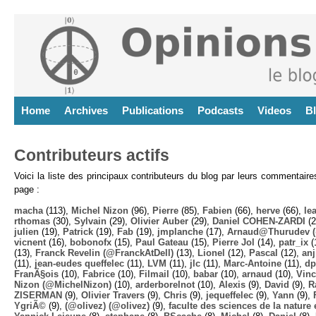
Home
Archives
Publications
Podcasts
Videos
B
Contributeurs actifs
Voici la liste des principaux contributeurs du blog par leurs commentair
page :
macha
(113),
Michel Nizon
(96),
Pierre
(85),
Fabien
(66),
herve
(66),
lea
rthomas
(30),
Sylvain
(29),
Olivier Auber
(29),
Daniel COHEN-ZARDI
(2
julien
(19),
Patrick
(19),
Fab
(19),
jmplanche
(17),
Arnaud@Thurudev (
vicnent
(16),
bobonofx
(15),
Paul Gateau
(15),
Pierre Jol
(14),
patr_ix
(
(13),
Franck Revelin (@FranckAtDell)
(13),
Lionel
(12),
Pascal
(12),
anj
(11),
jean-eudes queffelec
(11),
LVM
(11),
jlc
(11),
Marc-Antoine
(11),
dp
FranÃ§ois
(10),
Fabrice
(10),
Filmail
(10),
babar
(10),
arnaud
(10),
Vinc
Nizon (@MichelNizon)
(10),
arderborelnot
(10),
Alexis
(9),
David
(9),
R
ZISERMAN
(9),
Olivier Travers
(9),
Chris
(9),
jequeffelec
(9),
Yann
(9),
YgriÃ©
(9),
(@olivez) (@olivez)
(9),
faculte des sciences de la nature e