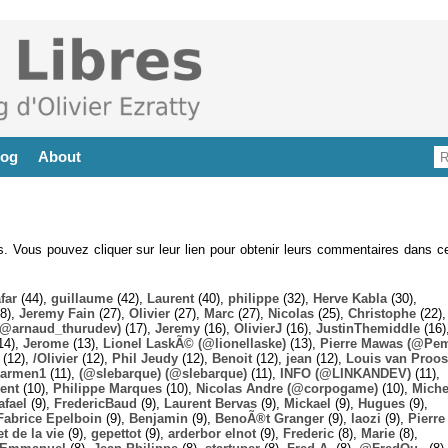
log
About
es. Vous pouvez cliquer sur leur lien pour obtenir leurs commentaires dans ce
far
(44),
guillaume
(42),
Laurent
(40),
philippe
(32),
Herve Kabla
(30),
8),
Jeremy Fain
(27),
Olivier
(27),
Marc
(27),
Nicolas
(25),
Christophe
(22),
@arnaud_thurudev)
(17),
Jeremy
(16),
OlivierJ
(16),
JustinThemiddle
(16)
14),
Jerome
(13),
Lionel LaskÃ© (@lionellaske)
(13),
Pierre Mawas (@Pe
(12),
/Olivier
(12),
Phil Jeudy
(12),
Benoit
(12),
jean
(12),
Louis van Proos
armen1
(11),
(@slebarque) (@slebarque)
(11),
INFO (@LINKANDEV)
(11),
ent
(10),
Philippe Marques
(10),
Nicolas Andre (@corpogame)
(10),
Miche
afael
(9),
FredericBaud
(9),
Laurent Bervas
(9),
Mickael
(9),
Hugues
(9),
Fabrice Epelboin
(9),
Benjamin
(9),
BenoÃ®t Granger
(9),
laozi
(9),
Pierre
t de la vie
(9),
gepettot
(9),
arderbor elnot
(9),
Frederic
(8),
Marie
(8),