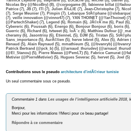
Yannick Lejeune
(8),
stephane
(8),
BScache
(8),
Michel
(8),
Daniel
(8),
Nicolas Bry (@NicoBry)
(8),
@corpogame
(8),
fabienne billat (@fadou
Patrice
(7),
JB
(7),
ITI
(7),
Julien Ã‰LIE
(7),
Jean-Christophe
(7),
Nico
(7),
Serge Meunier
(7),
Pimpin
(7),
Lebarque StÃ©phane (@slebarque
(7),
veille innovation (@vinno47)
(7),
YAN THOINET (@YanThoinet)
(7
(@PartechShaker)
(7),
Legend
(6),
Romain
(6),
JÃ©rÃ´me
(6),
Paul
(6)
Cybereric
(6),
Poussah
(6),
Energo
(6),
Bonjour Bonjour
(6),
boris
(6)
Guerric
(6),
Richard
(6),
tvtweet
(6),
loÃ¯c
(6),
Matthieu Dufour (@_mat
cheramy
(6),
Jasontrisy
(6),
EtienneL
(5),
DJM
(5),
Tristan
(5),
StÃ©ph
Sans_importance
(5),
AurÃ©lien
(5),
herve lebret
(5),
Alex
(5),
Adrien
(
Renaud
(5),
Alain Raynaud
(5),
mmathieum
(5),
(@bvanryb) (@bvanry
Patrick Bertrand (@pck_b)
(5),
(@arnaud_thurudev) (@arnaud_thurud
(@El_Stanou)
(5),
Pierre Mawas (@PemLT)
(5),
Fabrice Camurat (@fa
Metivier (@PierreMetivier)
(5),
Hugues Severac
(5),
hervet
(5),
Joel
(5)
Contributions sous le pseudo
architecture d'intÃ©rieur tunisie
Un seul commentaire sous ce pseudo.
Commentaire 1 dans
Les usages de l’intelligence artificielle 2018
, 
Bonjour,
Merci pour les informations !!Merci pour ce beau partage!
Répondre à ce commentaire