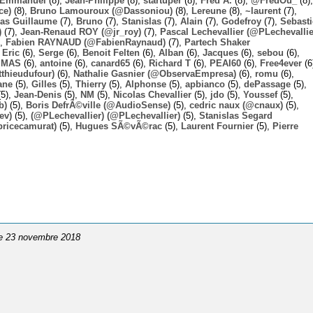
Emmanuel
(8),
Jean-Philippe
(8),
startuper
(8),
Fred A.
(8),
@FredOu_
(8),
ce)
(8),
Bruno Lamouroux (@Dassoniou)
(8),
Lereune
(8),
~laurent
(7),
las Guillaume
(7),
Bruno
(7),
Stanislas
(7),
Alain
(7),
Godefroy
(7),
Sebast
)
(7),
Jean-Renaud ROY (@jr_roy)
(7),
Pascal Lechevallier (@PLechevallie
),
Fabien RAYNAUD (@FabienRaynaud)
(7),
Partech Shaker
,
Eric
(6),
Serge
(6),
Benoit Felten
(6),
Alban
(6),
Jacques
(6),
sebou
(6),
,
MAS
(6),
antoine
(6),
canard65
(6),
Richard T
(6),
PEAI60
(6),
Free4ever
(6
thieudufour)
(6),
Nathalie Gasnier (@ObservaEmpresa)
(6),
romu
(6),
ane
(5),
Gilles
(5),
Thierry
(5),
Alphonse
(5),
apbianco
(5),
dePassage
(5),
5),
Jean-Denis
(5),
NM
(5),
Nicolas Chevallier
(5),
jdo
(5),
Youssef
(5),
b)
(5),
Boris DefrÃ©ville (@AudioSense)
(5),
cedric naux (@cnaux)
(5),
ev)
(5),
(@PLechevallier) (@PLechevallier)
(5),
Stanislas Segard
bricecamurat)
(5),
Hugues SÃ©vÃ©rac
(5),
Laurent Fournier
(5),
Pierre
le 23 novembre 2018