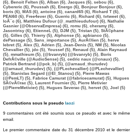
(6),
Benoit Felten
(6),
Alban
(6),
Jacques
(6),
sebou
(6),
Cybereric
(6),
Poussah
(6),
Energo
(6),
Bonjour Bonjour
(6),
boris
(6),
MAS
(6),
antoine
(6),
canard65
(6),
Richard T
(6),
PEAI60
(6),
Free4ever
(6),
Guerric
(6),
Richard
(6),
tvtweet
(6),
loÃ¯c
(6),
Matthieu Dufour (@_matthieudufour)
(6),
Nathalie
Gasnier (@ObservaEmpresa)
(6),
romu
(6),
cheramy
(6),
Jasontrisy
(6),
EtienneL
(5),
DJM
(5),
Tristan
(5),
StÃ©phane
(5),
Gilles
(5),
Thierry
(5),
Alphonse
(5),
apbianco
(5),
dePassage
(5),
Sans_importance
(5),
AurÃ©lien
(5),
herve
lebret
(5),
Alex
(5),
Adrien
(5),
Jean-Denis
(5),
NM
(5),
Nicolas
Chevallier
(5),
jdo
(5),
Youssef
(5),
Renaud
(5),
Alain Raynaud
(5),
mmathieum
(5),
(@bvanryb) (@bvanryb)
(5),
Boris
DefrÃ©ville (@AudioSense)
(5),
cedric naux (@cnaux)
(5),
Patrick Bertrand (@pck_b)
(5),
(@arnaud_thurudev)
(@arnaud_thurudev)
(5),
(@PLechevallier) (@PLechevallier)
(5),
Stanislas Segard (@El_Stanou)
(5),
Pierre Mawas
(@PemLT)
(5),
Fabrice Camurat (@fabricecamurat)
(5),
Hugues
SÃ©vÃ©rac
(5),
Laurent Fournier
(5),
Pierre Metivier
(@PierreMetivier)
(5),
Hugues Severac
(5),
hervet
(5),
Joel
(5)
Contributions sous le pseudo
laozi
9 commentaires ont été soumis sous ce pseudo et avec le même
email.
Le premier commentaire date du 31 décembre 2010 et le dernier