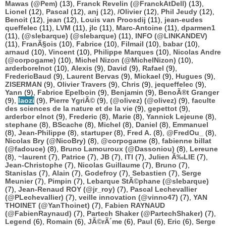
Mawas (@Pem)
(13),
Franck Revelin (@FranckAtDell)
(13),
Lionel
(12),
Pascal
(12),
anj
(12),
/Olivier
(12),
Phil Jeudy
(12),
Benoit
(12),
jean
(12),
Louis van Proosdij
(11),
jean-eudes
queffelec
(11),
LVM
(11),
jlc
(11),
Marc-Antoine
(11),
dparmen1
(11),
(@slebarque) (@slebarque)
(11),
INFO (@LINKANDEV)
(11),
FranÃ§ois
(10),
Fabrice
(10),
Filmail
(10),
babar
(10),
arnaud
(10),
Vincent
(10),
Philippe Marques
(10),
Nicolas Andre
(@corpogame)
(10),
Michel Nizon (@MichelNizon)
(10),
arderborelnot
(10),
Alexis
(9),
David
(9),
Rafael
(9),
FredericBaud
(9),
Laurent Bervas
(9),
Mickael
(9),
Hugues
(9),
ZISERMAN
(9),
Olivier Travers
(9),
Chris
(9),
jequeffelec
(9),
Yann
(9),
Fabrice Epelboin
(9),
Benjamin
(9),
BenoÃ®t Granger
(9),
laozi
(9),
Pierre YgriÃ©
(9),
(@olivez) (@olivez)
(9),
faculte
des sciences de la nature et de la vie
(9),
gepettot
(9),
arderbor elnot
(9),
Frederic
(8),
Marie
(8),
Yannick Lejeune
(8),
stephane
(8),
BScache
(8),
Michel
(8),
Daniel
(8),
Emmanuel
(8),
Jean-Philippe
(8),
startuper
(8),
Fred A.
(8),
@FredOu_
(8),
Nicolas Bry (@NicoBry)
(8),
@corpogame
(8),
fabienne billat
(@fadouce)
(8),
Bruno Lamouroux (@Dassoniou)
(8),
Lereune
(8),
~laurent
(7),
Patrice
(7),
JB
(7),
ITI
(7),
Julien Ã‰LIE
(7),
Jean-Christophe
(7),
Nicolas Guillaume
(7),
Bruno
(7),
Stanislas
(7),
Alain
(7),
Godefroy
(7),
Sebastien
(7),
Serge
Meunier
(7),
Pimpin
(7),
Lebarque StÃ©phane (@slebarque)
(7),
Jean-Renaud ROY (@jr_roy)
(7),
Pascal Lechevallier
(@PLechevallier)
(7),
veille innovation (@vinno47)
(7),
YAN
THOINET (@YanThoinet)
(7),
Fabien RAYNAUD
(@FabienRaynaud)
(7),
Partech Shaker (@PartechShaker)
(7),
Legend
(6),
Romain
(6),
JÃ©rÃ´me
(6),
Paul
(6),
Eric
(6),
Serge