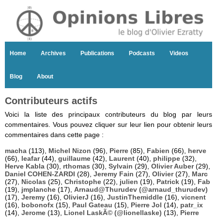
Home
Archives
Publications
Podcasts
Videos
Blog
About
Contributeurs actifs
Voici la liste des principaux contributeurs du blog par leurs
commentaires. Vous pouvez cliquer sur leur lien pour obtenir leurs
commentaires dans cette page :
macha
(113),
Michel Nizon
(96),
Pierre
(85),
Fabien
(66),
herve
(66),
leafar
(44),
guillaume
(42),
Laurent
(40),
philippe
(32),
Herve Kabla
(30),
rthomas
(30),
Sylvain
(29),
Olivier Auber
(29),
Daniel COHEN-ZARDI
(28),
Jeremy Fain
(27),
Olivier
(27),
Marc
(27),
Nicolas
(25),
Christophe
(22),
julien
(19),
Patrick
(19),
Fab
(19),
jmplanche
(17),
Arnaud@Thurudev (@arnaud_thurudev)
(17),
Jeremy
(16),
OlivierJ
(16),
JustinThemiddle
(16),
vicnent
(16),
bobonofx
(15),
Paul Gateau
(15),
Pierre Jol
(14),
patr_ix
(14),
Jerome
(13),
Lionel LaskÃ© (@lionellaske)
(13),
Pierre