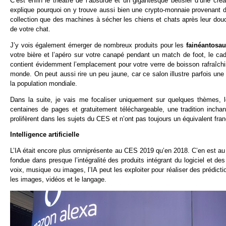
C’est enfin le théâtre de l’absurde et un gigantesque bêtisier d’une cr
explique pourquoi on y trouve aussi bien une crypto-monnaie provenant d
collection que des machines à sécher les chiens et chats après leur do
de votre chat.
J’y vois également émerger de nombreux produits pour les
fainéantosau
votre bière et l’apéro sur votre canapé pendant un match de foot, le cadd
contient évidemment l’emplacement pour votre verre de boisson rafraîchi
monde. On peut aussi rire un peu jaune, car ce salon illustre parfois une
la population mondiale.
Dans la suite, je vais me focaliser uniquement sur quelques thèmes, 
centaines de pages et gratuitement téléchargeable, une tradition incha
prolifèrent dans les sujets du CES et n’ont pas toujours un équivalent fra
Intelligence artificielle
L’IA était encore plus omniprésente au CES 2019 qu’en 2018. C’en est au 
fondue dans presque l’intégralité des produits intégrant du logiciel et 
voix, musique ou images, l’IA peut les exploiter pour réaliser des prédict
les images, vidéos et le langage.