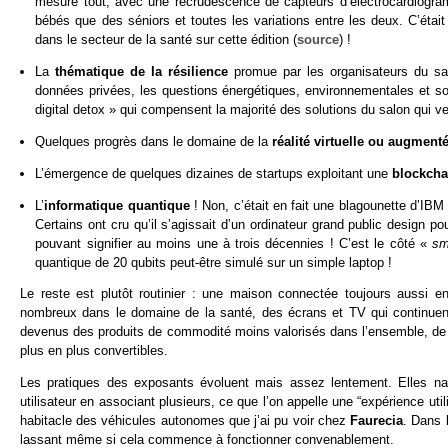
mesure tout, avec une recrudescence de capteurs d’électrocardiogramm
bébés que des séniors et toutes les variations entre les deux. C’était 
dans le secteur de la santé sur cette édition (
source
) !
La
thématique de la résilience
promue par les organisateurs du sal
données privées, les questions énergétiques, environnementales et soc
digital detox » qui compensent la majorité des solutions du salon qui ver
Quelques progrès dans le domaine de la
réalité virtuelle ou augment
L’émergence de quelques dizaines de startups exploitant une
blockcha
L’
informatique quantique
! Non, c’était en fait une blagounette d’IB
Certains ont cru qu’il s’agissait d’un ordinateur grand public design p
pouvant signifier au moins une à trois décennies ! C’est le côté «
sm
quantique de 20 qubits peut-être simulé sur un simple laptop !
Le reste est plutôt routinier : une maison connectée toujours aussi 
nombreux dans le domaine de la santé, des écrans et TV qui continuent
devenus des produits de commodité moins valorisés dans l’ensemble, de l’
plus en plus convertibles.
Les pratiques des exposants évoluent mais assez lentement. Elles nav
utilisateur en associant plusieurs, ce que l’on appelle une “expérience ut
habitacle des véhicules autonomes que j’ai pu voir chez
Faurecia
. Dans 
lassant même si cela commence à fonctionner convenablement.