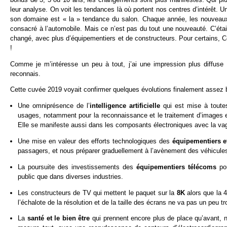
leur analyse. On voit les tendances là où portent nos centres d’intérêt. 
son domaine est « la » tendance du salon. Chaque année, les nouveaux 
consacré à l’automobile. Mais ce n’est pas du tout une nouveauté. C’étai
changé, avec plus d’équipementiers et de constructeurs. Pour certains, Cen
!
Comme je m’intéresse un peu à tout, j’ai une impression plus diffuse
reconnais.
Cette cuvée 2019 voyait confirmer quelques évolutions finalement assez bi
Une omniprésence de l’
intelligence artificielle
qui est mise à toute
usages, notamment pour la reconnaissance et le traitement d’images et
Elle se manifeste aussi dans les composants électroniques avec la vag
Une mise en valeur des efforts technologiques des
équipementiers e
passagers, et nous préparer graduellement à l’avènement des véhicul
La poursuite des investissements des
équipementiers télécoms
pou
public que dans diverses industries.
Les constructeurs de TV qui mettent le paquet sur la
8K
alors que la 
l’échalote de la résolution et de la taille des écrans ne va pas un peu tro
La
santé et le bien être
qui prennent encore plus de place qu’avant, 