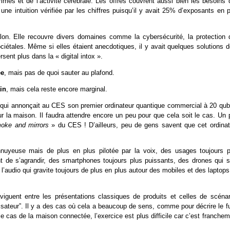
es et de l’activité cérébrale. Les offres couvrent aussi bien les besoins 
une intuition vérifiée par les chiffres puisqu’il y avait 25% d’exposants en 
on. Elle recouvre divers domaines comme la cybersécurité, la protection 
iétales. Même si elles étaient anecdotiques, il y avait quelques solutions d
sent plus dans la « digital intox ».
ée
, mais pas de quoi sauter au plafond.
in
, mais cela reste encore marginal.
M qui annonçait au CES son premier ordinateur quantique commercial à 20 qubi
our la maison. Il faudra attendre encore un peu pour que cela soit le cas. Un
oke and mirrors
» du CES ! D’ailleurs, peu de gens savent que cet ordinat
ennuyeuse mais de plus en plus pilotée par la voix, des usages toujours p
 de s’agrandir, des smartphones toujours plus puissants, des drones qui s
audio qui gravite toujours de plus en plus autour des mobiles et des laptops
iguent entre les présentations classiques de produits et celles de scénar
ilisateur”. Il y a des cas où cela a beaucoup de sens, comme pour décrire le f
le cas de la maison connectée, l’exercice est plus difficile car c’est franche