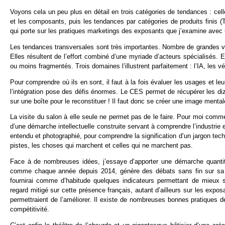
Voyons cela un peu plus en détail en trois catégories de tendances : cel
et les composants, puis les tendances par catégories de produits finis (
qui porte sur les pratiques marketings des exposants que j’examine avec 
Les tendances transversales sont très importantes. Nombre de grandes v
Elles résultent de l’effort combiné d’une myriade d’acteurs spécialisés.
ou moins fragmentés. Trois domaines l’illustrent parfaitement : l’IA, les 
Pour comprendre où ils en sont, il faut à la fois évaluer les usages et l
l’intégration pose des défis énormes. Le CES permet de récupérer les di
sur une boîte pour le reconstituer ! Il faut donc se créer une image menta
La visite du salon à elle seule ne permet pas de le faire. Pour moi comme
d’une démarche intellectuelle construite servant à comprendre l’industrie 
entendu et photographié, pour comprendre la signification d’un jargon tec
pistes, les choses qui marchent et celles qui ne marchent pas.
Face à de nombreuses idées, j’essaye d’apporter une démarche quantita
comme chaque année depuis 2014, génère des débats sans fin sur sa qu
fournirai comme d’habitude quelques indicateurs permettant de mieu
regard mitigé sur cette présence français, autant d’ailleurs sur les exposa
permettraient de l’améliorer. Il existe de nombreuses bonnes pratiques d
compétitivité.