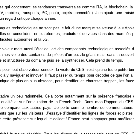
les qui concernent les tendances transversales comme l’IA, la blockchain, la
TV, mobiles, transports, PC, photo, objets connectés). J’en ajoute une troisi
un regard critique chaque année.
agues technologiques ne sont pas le fait d’une marque sauveuse à la « Apple
 Elles se consolident en plateformes, produits et services dans des marchés p
véhicules autonomes et la 5G.
eur valeur mais aussi l’état de l’art des composants technologiques associés 
zaines voire des centaines de pièces d’un puzzle géant mais sans la couvert
le et structurée du domaine puis se la synthétiser. Cela prend du temps.
 pour tout observateur sérieux, la visite du CES n’est qu’une toute petite br
et à y naviguer et innover. Il faut passer du temps pour décoder ce que l’on a
hnique de plus en plus abscons, pour identifier les chausses trappes, les fau
tive un peu rationnelle. Cela porte notamment sur la présence française q
alité et sur l’articulation de la French Tech. Dans mon Rapport du CES,
x se comparer aux autres pays. Je porte comme nombre de commentateurs
nts que sur les visiteurs. J’essaye d’identifier les lignes de forces et pistes
e cette présence sur lequel le collectif France peut s’appuyer pour améliorer