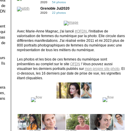
ela
2020
54 photos
 de
Grenoble Jul2020
ADN
2020
22 photos
ent
 qui
Avec Marie-Anne Magnac, j'ai lancé
#QFDN
, l'initiative de
valorisation de femmes du numérique par la photo. Elle circule dans
bas
différentes manifestations. J'ai réalisé entre 2011 et mi 2023 plus de
e de
800 portraits photographiques de femmes du numérique avec une
représentation de tous les métiers du numérique.
urs
Les photos et les bios de ces femmes du numérique sont
Ils
présentées au complet sur le site
QFDN
! Vous pouvez aussi
visualiser les derniers portraits publiés sur
mon propre site photo
. Et
ci-dessous, les 16 derniers par date de prise de vue, les vignettes
étant cliquables.
era
es,
dans