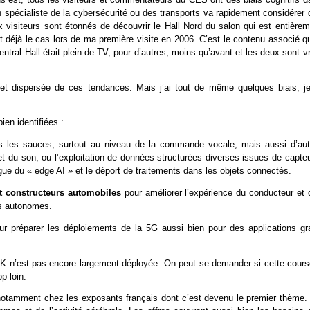
Un spécialiste de la cybersécurité ou des transports va rapidement considérer
visiteurs sont étonnés de découvrir le Hall Nord du salon qui est entièrem
t déjà le cas lors de ma première visite en 2006. C’est le contenu associé qu
tral Hall était plein de TV, pour d’autres, moins qu’avant et les deux sont v
 et dispersée de ces tendances. Mais j’ai tout de même quelques biais, je
en identifiées :
s les sauces, surtout au niveau de la commande vocale, mais aussi d’aut
 du son, ou l’exploitation de données structurées diverses issues de capteu
ue du « edge AI » et le déport de traitements dans les objets connectés.
t constructeurs
automobiles
pour améliorer l’expérience du conducteur et 
es autonomes.
r préparer les déploiements de la 5G aussi bien pour des applications gr
4K n’est pas encore largement déployée. On peut se demander si cette cours
p loin.
notamment chez les exposants français dont c’est devenu le premier thème.