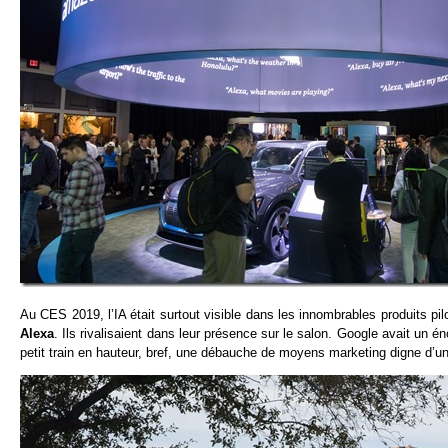
Au CES 2019, l’IA était surtout visible dans les innombrables produits pilo
Alexa
. Ils rivalisaient dans leur présence sur le salon. Google avait un 
petit train en hauteur, bref, une débauche de moyens marketing digne d’un 