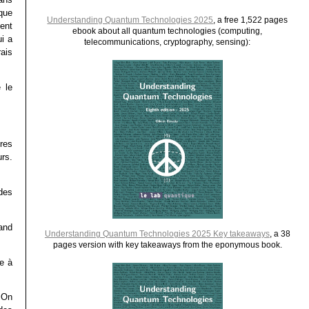
 que
Understanding Quantum Technologies 2025
, a free 1,522 pages
ent
ebook about all quantum technologies (computing,
i a
telecommunications, cryptography, sensing):
rais
 le
res
rs.
des
and
Understanding Quantum Technologies 2025 Key takeaways
, a 38
pages version with key takeaways from the eponymous book.
e à
 On