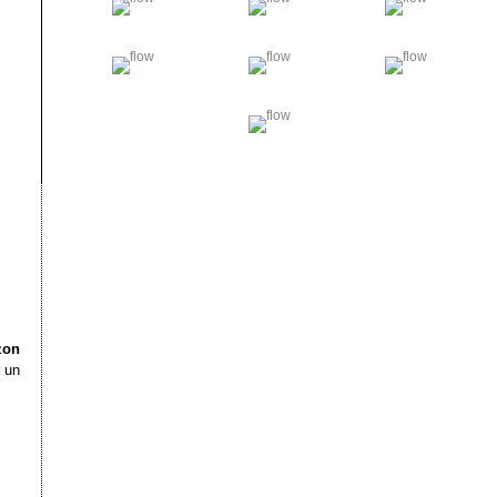
zon
c un