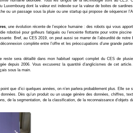
éativité humaine débridée. Tous les dingos de la technologie sont au CES. C
u Luxembourg dont la valeur est indexée sur la valeur de boites de sardines
uche ou un passage sous la pluie ou une startup qui propose de séquencer l’
res
, une évolution récente de l’espèce humaine : des robots qui vous apport
ie robotisé pour golfeurs fatigués ou l’enceinte flottante pour votre piscine
ssante. Bref, au CES 2019, on peut aussi se marrer de l’absurdité de notre 
 déconnexion complète entre l’offre et les préoccupations d’une grande parti
le reste sera détaillé dans mon habituel rapport complet du CES de plusie
ngée depuis 2006. Vous excuserez la quantité d’anglicismes de cet article. 
nçais sous la main.
point que d’ici quelques années, on n’en parlera probablement plus. Elle se s
des données. Dès qu’un produit ou un usage génère des données, chiffres, text
ions, de la segmentation, de la classification, de la reconnaissance d’objets 