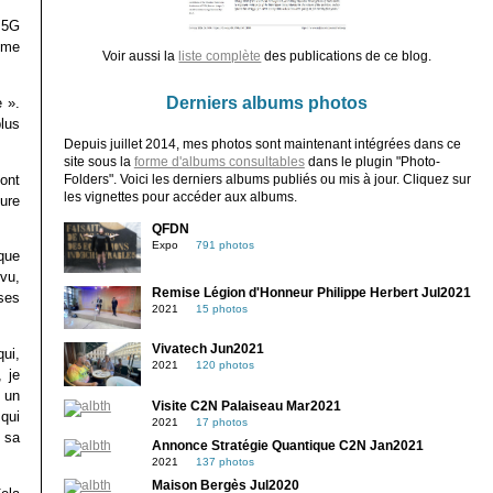
 5G
ème
Voir aussi la
liste complète
des publications de ce blog.
Derniers albums photos
 ».
lus
Depuis juillet 2014, mes photos sont maintenant intégrées dans ce
site sous la
forme d'albums consultables
dans le plugin "Photo-
dont
Folders". Voici les derniers albums publiés ou mis à jour. Cliquez sur
les vignettes pour accéder aux albums.
ure
QFDN
Expo
791 photos
ique
 vu,
Remise Légion d'Honneur Philippe Herbert Jul2021
sses
2021
15 photos
Vivatech Jun2021
ui,
2021
120 photos
 je
 un
Visite C2N Palaiseau Mar2021
 qui
2021
17 photos
 sa
Annonce Stratégie Quantique C2N Jan2021
2021
137 photos
Maison Bergès Jul2020