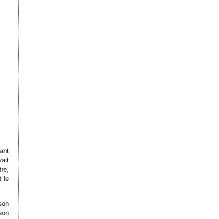
ant
ait
tre,
t le
son
son