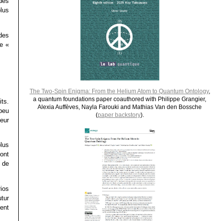
des
plus
des
e «
The Two-Spin Enigma: From the Helium Atom to Quantum Ontology
,
a quantum foundations paper coauthored with Philippe Grangier,
ts.
Alexia Auffèves, Nayla Farouki and Mathias Van den Bossche
 peu
(
paper backstory
).
eur
lus
ont
 de
ios
utur
ment