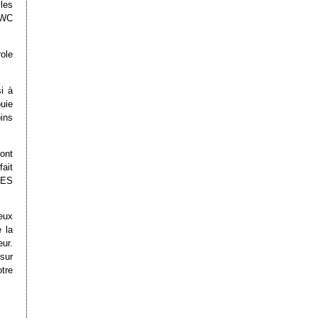
les
 WC
ole
si à
ouie
ins
ont
ait
CES
eux
 la
ur.
sur
tre