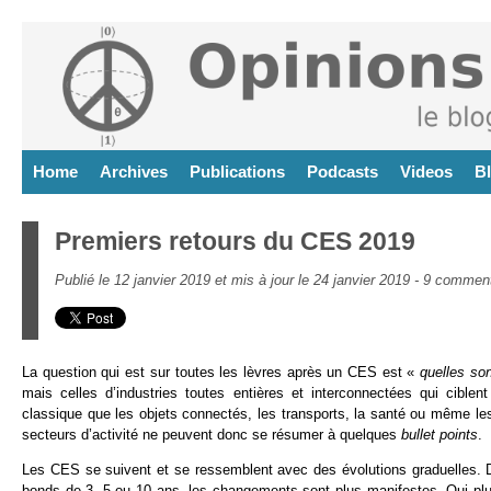
Home
Archives
Publications
Podcasts
Videos
B
Premiers retours du CES 2019
Publié le 12 janvier 2019 et mis à jour le 24 janvier 2019 -
9 comment
La question qui est sur toutes les lèvres après un CES est «
quelles son
mais celles d’industries toutes entières et interconnectées qui ciblent
classique que les objets connectés, les transports, la santé ou même les 
secteurs d’activité ne peuvent donc se résumer à quelques
bullet points
.
Les CES se suivent et se ressemblent avec des évolutions graduelles. D
bonds de 3, 5 ou 10 ans, les changements sont plus manifestes. Qui plu