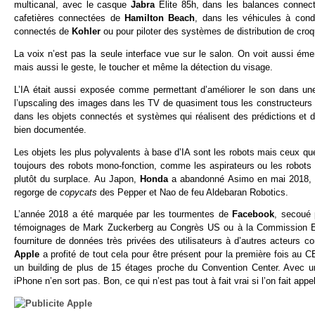
multicanal, avec le casque
Jabra
Elite 85h, dans les balances conne
cafetières connectées de
Hamilton Beach
, dans les véhicules à con
connectés de
Kohler
ou pour piloter des systèmes de distribution de croq
La voix n’est pas la seule interface vue sur le salon. On voit aussi ém
mais aussi le geste, le toucher et même la détection du visage.
L’IA était aussi exposée comme permettant d’améliorer le son dans 
l’upscaling des images dans les TV de quasiment tous les constructeu
dans les objets connectés et systèmes qui réalisent des prédictions et 
bien documentée.
Les objets les plus polyvalents à base d’IA sont les robots mais ceux qu
toujours des robots mono-fonction, comme les aspirateurs ou les robots d
plutôt du surplace. Au Japon,
Honda
a abandonné Asimo en mai 2018, s
regorge de
copycats
des Pepper et Nao de feu Aldebaran Robotics.
L’année 2018 a été marquée par les tourmentes de
Facebook
, secoué 
témoignages de Mark Zuckerberg au Congrès US ou à la Commission Eu
fourniture de données très privées des utilisateurs à d’autres acteurs 
Apple
a profité de tout cela pour être présent pour la première fois au 
un building de plus de 15 étages proche du Convention Center. Avec u
iPhone n’en sort pas. Bon, ce qui n’est pas tout à fait vrai si l’on fait app