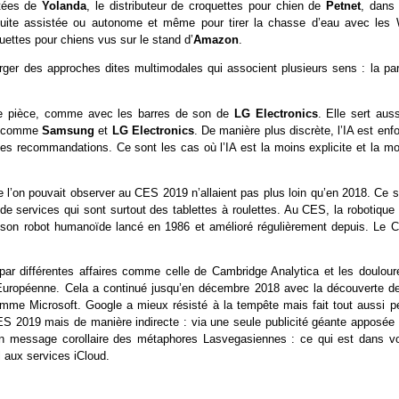
ctées de
Yolanda
, le distributeur de croquettes pour chien de
Petnet
, dans 
duite assistée ou autonome et même pour tirer la chasse d’eau avec les
uettes pour chiens vus sur le stand d’
Amazon
.
erger des approches dites multimodales qui associent plusieurs sens : la par
une pièce, comme avec les barres de son de
LG Electronics
. Elle sert aus
rs comme
Samsung
et
LG Electronics
. De manière plus discrète, l’IA est enf
des recommandations. Ce sont les cas où l’IA est la moins explicite et la mo
e l’on pouvait observer au CES 2019 n’allaient pas plus loin qu’en 2018. Ce s
e services qui sont surtout des tablettes à roulettes. Au CES, la robotique f
on robot humanoïde lancé en 1986 et amélioré régulièrement depuis. Le 
par différentes affaires comme celle de Cambridge Analytica et les doulour
ropéenne. Cela a continué jusqu’en décembre 2018 avec la découverte de
comme Microsoft. Google a mieux résisté à la tempête mais fait tout aussi pe
CES 2019 mais de manière indirecte : via une seule publicité géante apposée 
n message corollaire des métaphores Lasvegasiennes : ce qui est dans vo
el aux services iCloud.