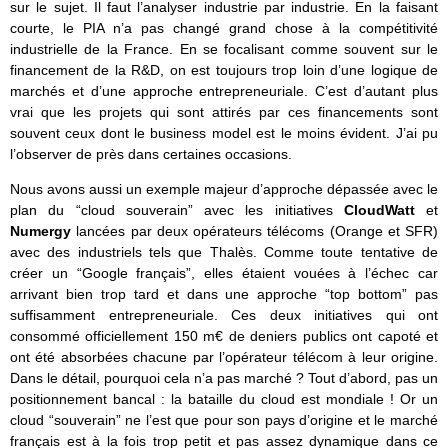
sur le sujet. Il faut l’analyser industrie par industrie. En la faisant
courte, le PIA n’a pas changé grand chose à la compétitivité
industrielle de la France. En se focalisant comme souvent sur le
financement de la R&D, on est toujours trop loin d’une logique de
marchés et d’une approche entrepreneuriale. C’est d’autant plus
vrai que les projets qui sont attirés par ces financements sont
souvent ceux dont le business model est le moins évident. J’ai pu
l’observer de près dans certaines occasions.
Nous avons aussi un exemple majeur d’approche dépassée avec le
plan du “cloud souverain” avec les initiatives
CloudWatt
et
Numergy
lancées par deux opérateurs télécoms (Orange et SFR)
avec des industriels tels que Thalès. Comme toute tentative de
créer un “Google français”, elles étaient vouées à l’échec car
arrivant bien trop tard et dans une approche “top bottom” pas
suffisamment entrepreneuriale. Ces deux initiatives qui ont
consommé officiellement 150 m€ de deniers publics ont capoté et
ont été absorbées chacune par l’opérateur télécom à leur origine.
Dans le détail, pourquoi cela n’a pas marché ? Tout d’abord, pas un
positionnement bancal : la bataille du cloud est mondiale ! Or un
cloud “souverain” ne l’est que pour son pays d’origine et le marché
français est à la fois trop petit et pas assez dynamique dans ce