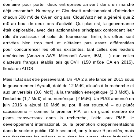
domaine pour porter deux entreprises arrivant dans un marché
déjà encombré. Numergy et Cloudwatt ambitionnaient d’atteindre
chacun 500 m€ de CA en cinq ans. CloudWatt n’en a généré que 2
m€ au bout de deux ans d’activité. Qui plus est, la gouvernance
était déplorable, avec des actionnaires principaux confondant leur
rôle d’investisseur et celui de fournisseur. Enfin, les offres sont
arrivées bien trop tard et n’étaient pas assez différentiées
pour concurrencer les offres existantes, tant celles des leaders
américains (Amazon AWS, Microsoft Azure, IBM, …) que celles
d’acteurs français établis tels qu’OVH (150 m€de CA en 2015),
Ikoula ou ATOS.
Mais l’Etat sait être persévérant. Un PIA 2 a été lancé en 2013 sous
le gouvernement Ayrault, doté de 12 Md€, alloués à la recherche et
aux universités (3,6 Md€), à la transition énergétique (2,3 Md€), à
l’industrie (1,7 Md€) et au numérique (2 Md€). Un
PIA3
annoncé en
juin 2016 a ajouté 10 Md€ au pot. Il est structuré – ou plutôt
saucissonné – comme le premier PIA, en un grand nombre de
plans transversaux dans la recherche, l’aide aux PME, le
développement international, ou la promotion d’expérimentations
dans le secteur public. Côté sectoriel, on y trouve 9 priorités, mais
pas forcément les mêmes que dans les autres plans industriels,