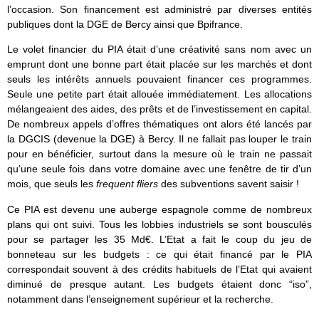
l’occasion. Son financement est administré par diverses entités
publiques dont la DGE de Bercy ainsi que Bpifrance.
Le volet financier du PIA était d’une créativité sans nom avec un
emprunt dont une bonne part était placée sur les marchés et dont
seuls les intérêts annuels pouvaient financer ces programmes.
Seule une petite part était allouée immédiatement. Les allocations
mélangeaient des aides, des prêts et de l’investissement en capital.
De nombreux appels d’offres thématiques ont alors été lancés par
la DGCIS (devenue la DGE) à Bercy. Il ne fallait pas louper le train
pour en bénéficier, surtout dans la mesure où le train ne passait
qu’une seule fois dans votre domaine avec une fenêtre de tir d’un
mois, que seuls les
frequent fliers
des subventions savent saisir !
Ce PIA est devenu une auberge espagnole comme de nombreux
plans qui ont suivi. Tous les lobbies industriels se sont bousculés
pour se partager les 35 Md€. L’Etat a fait le coup du jeu de
bonneteau sur les budgets : ce qui était financé par le PIA
correspondait souvent à des crédits habituels de l’Etat qui avaient
diminué de presque autant. Les budgets étaient donc “iso”,
notamment dans l’enseignement supérieur et la recherche.