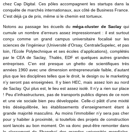
chez Cap Digital. Ces pôles accompagnent les startups dans la
conquête de marchés internationaux, aux côté de Business France.
C’est déjà ça de pris, même si le chemin est tortueux.
Notons au passage les écueils du
méga-cluster de Saclay
qui
cumule un nombre d’erreurs assez impressionnant : il est surtout
conçu comme un grand campus universitaire focalisé sur les
sciences de l’ingénieur (Université d’Orsay, CentraleSupelec, et pas
loin, l’Ecole Polytechnique et ses écoles d’applications), complétés
par le CEA de Saclay, Thalès, EDF et quelques autres grandes
entreprises. C’en est presque un ghetto de scientifiques très
années 1960 avec une dimension entrepreneuriale faible, d’autant
plus que les disciplines telles que le droit, le design ou le marketing
n’y seront pas enseignées. Il y bien HEC, mais assez loin au nord
de Saclay. Qui plus est, le lieu est assez isolé. Il n’y a rien sur place
! Peu d’infrastructures, pas de transports publics dignes de ce nom
et une vie sociale bien peu développée. Celle-ci pâtit d’une mixité
très déséquilibrée, les établissements d’enseignement étant à
grande majorité masculins. Au moins l’immobilier n’y sera pas cher
pour y habiter à proximité, si toutefois des projets de construction
sont lancés au bon moment. On va donc peut-être remonter dans
le classement de Shanghaï des grandes universités mondiales,