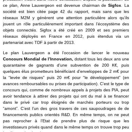
ce plan, Anne Lauvergeon est devenue chairman de
Sigfox
. La
société est bien citée page 42 du rapport, mais sans que les
réseaux M2M y génèrent une attention particulière alors qu’ils
jouent un rôle particulièrement important dans l’écosystème des
objets connectés. Sigfox a été créé en 2009 et ses premiers
réseaux déployés en France en 2012, puis étendus via un
partenariat avec TDF à partir de 2013.
Le plan Lauvergeon a été l’occasion de lancer le nouveau
Concours Mondial de l’Innovation,
dotant tous les deux ans une
quarantaine de gagnants d’une subvention de 200 K€, puis
quelques élus prometteurs bénéficiant d’enveloppes de 2 m€ pour
la “levée de risques” puis 20 m€ pour “le développement” (en
avances remboursables ou prises de participation). C’est le type de
concours qui, comme de nombreux appels à projets des PIA, peut
avoir tendance à attirer des projets qui ont du mal à se financer
dans le privé car trop éloignés de marchés porteurs ou trop
“amont”. C’est l’un des gros travers de ces saupoudrages de de
financements publics orientés R&D. En même temps, on ne peut
pas reprocher à l’Etat de prendre plus de risque que les
investisseurs privés quand dans le même temps on trouve trop peu