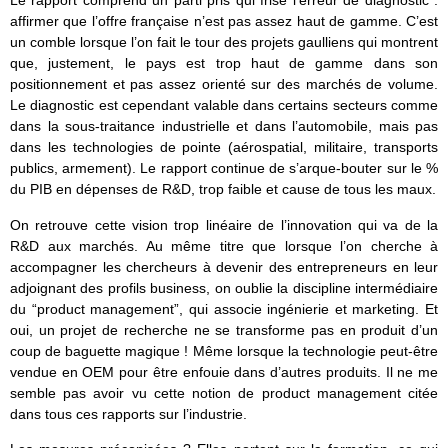
Le rapport comprend un parti pris qui frise l’erreur de diagnostic :
affirmer que l’offre française n’est pas assez haut de gamme. C’est
un comble lorsque l’on fait le tour des projets gaulliens qui montrent
que, justement, le pays est trop haut de gamme dans son
positionnement et pas assez orienté sur des marchés de volume.
Le diagnostic est cependant valable dans certains secteurs comme
dans la sous-traitance industrielle et dans l’automobile, mais pas
dans les technologies de pointe (aérospatial, militaire, transports
publics, armement). Le rapport continue de s’arque-bouter sur le %
du PIB en dépenses de R&D, trop faible et cause de tous les maux.
On retrouve cette vision trop linéaire de l’innovation qui va de la
R&D aux marchés. Au même titre que lorsque l’on cherche à
accompagner les chercheurs à devenir des entrepreneurs en leur
adjoignant des profils business, on oublie la discipline intermédiaire
du “product management”, qui associe ingénierie et marketing. Et
oui, un projet de recherche ne se transforme pas en produit d’un
coup de baguette magique ! Même lorsque la technologie peut-être
vendue en OEM pour être enfouie dans d’autres produits. Il ne me
semble pas avoir vu cette notion de product management citée
dans tous ces rapports sur l’industrie.