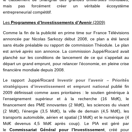
mais pas forcément créer un véritable écosystème
entrepreneurial compétitif.
Les
Programmes d’Investissements d’Avenir
(2009)
Comme la fin de la publicité en prime time sur France Télévisions
annoncée par Nicolas Sarkozy début 2008, ce plan a été lancé
sans étude préalable ou rapport de commission Théodule. Le plan
est arrivé
après
son annonce. La commission Juppé/Rocard avait
planché sur les conditions de lancement de ce qui s’appelait au
départ un grand emprunt, pour relancer l’économie, en pleine crise
financière mondiale depuis 2008.
Le rapport Juppé/Rocard
Investir pour l’avenir – Priorités
stratégiques d’investissement et emprunt national
publié fin
2009 définissait comme axes prioritaires : le soutien générique à
l’enseignement supérieur et à la recherche (16 Md€), le
financement des PME innovantes (2 Md€), les sciences du vivant
(2 Md€), l’énergie (3,5 Md€), la ville de demain (4,5 Md€), les
transports automobile, aérien et spatial (3 Md€) et le numérique (4
Md€ devenus 4,5 Md€ après coup). Le PIA est géré par
le
Commissariat Général pour l’Investissement
, créé pour