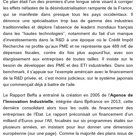
Ce plan était l’un des premiers d’une longue série visant à corriger
les effets néfastes de la désindustrialisation rampante de la France,
qui se manifeste dans presque tous les pays occidentaux. Il
dénonce une spécialisation trop bas de gamme des industries
traditionnelles et déplore l’absence de leaders mondiaux français
dans les “hautes technologies”, notamment du fait d’un manque
d’investissements dans la R&D à une époque où le Crédit Impôt
Recherche ne profite qu’aux PME et ne représente que 489 m€ de
dépenses fiscales, contre dix fois plus aujourd’hui, avec son
élargissement aux entreprises de toutes tailles. Il insiste sur le
besoin de développer des PME et des ETI industrielles. Dans son
benchmark, il s’appuie sur l’exemple américain avec le financement
de la R&D privée, et, c’est moins judicieux, sur le système japonais
qui commençait déjà à battre de l’aile.
Le Rapport Beffa a entraîné la création en 2005 de l’
Agence de
l’Innovation Industrielle
, intégrée dans Bpifrance en 2013, cette
dernière consolidant alors tous les outils de financement des
entreprises de l’Etat. Le rapport préconisait un financement d’un
milliard d’Euros pour l’AII, focalisés sur six programmes étalés sur
plusieurs années, en insistant pour leur donner une dimension
européenne (sur une page). Comme la majorité des plans issus de