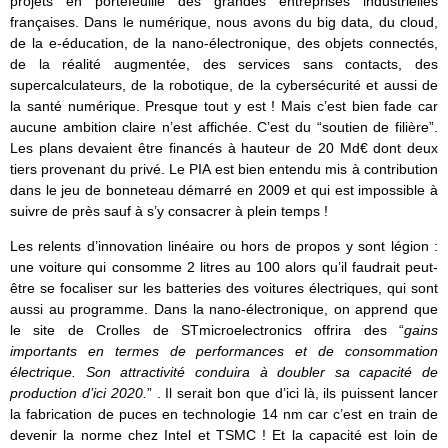
projets en portefeuille des grandes entreprises industrielles
françaises. Dans le numérique, nous avons du big data, du cloud,
de la e-éducation, de la nano-électronique, des objets connectés,
de la réalité augmentée, des services sans contacts, des
supercalculateurs, de la robotique, de la cybersécurité et aussi de
la santé numérique. Presque tout y est ! Mais c’est bien fade car
aucune ambition claire n’est affichée. C’est du “soutien de filière”.
Les plans devaient être financés à hauteur de 20 Md€ dont deux
tiers provenant du privé. Le PIA est bien entendu mis à contribution
dans le jeu de bonneteau démarré en 2009 et qui est impossible à
suivre de près sauf à s’y consacrer à plein temps !
Les relents d’innovation linéaire ou hors de propos y sont légion :
une voiture qui consomme 2 litres au 100 alors qu’il faudrait peut-
être se focaliser sur les batteries des voitures électriques, qui sont
aussi au programme. Dans la nano-électronique, on apprend que
le site de Crolles de STmicroelectronics offrira des “
gains
importants en termes de performances et de consommation
électrique. Son attractivité conduira à doubler sa capacité de
production d’ici 2020.
” . Il serait bon que d’ici là, ils puissent lancer
la fabrication de puces en technologie 14 nm car c’est en train de
devenir la norme chez Intel et TSMC ! Et la capacité est loin de