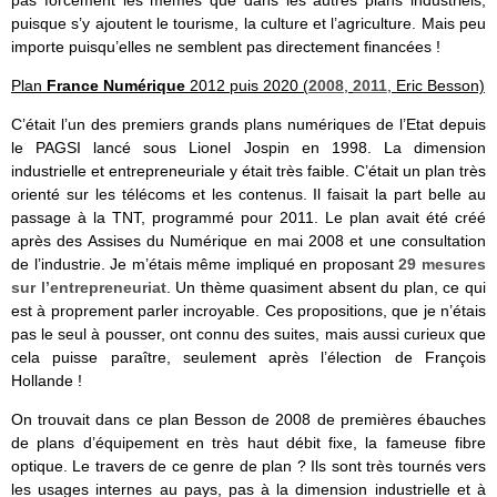
puisque s’y ajoutent le tourisme, la culture et l’agriculture. Mais peu
importe puisqu’elles ne semblent pas directement financées !
Plan
France Numérique
2012 puis 2020 (
2008
,
2011
, Eric Besson)
C’était l’un des premiers grands plans numériques de l’Etat depuis
le PAGSI lancé sous Lionel Jospin en 1998. La dimension
industrielle et entrepreneuriale y était très faible. C’était un plan très
orienté sur les télécoms et les contenus. Il faisait la part belle au
passage à la TNT, programmé pour 2011. Le plan avait été créé
après des Assises du Numérique en mai 2008 et une consultation
de l’industrie. Je m’étais même impliqué en proposant
29 mesures
sur l’entrepreneuriat
. Un thème quasiment absent du plan, ce qui
est à proprement parler incroyable. Ces propositions, que je n’étais
pas le seul à pousser, ont connu des suites, mais aussi curieux que
cela puisse paraître, seulement après l’élection de François
Hollande !
On trouvait dans ce plan Besson de 2008 de premières ébauches
de plans d’équipement en très haut débit fixe, la fameuse fibre
optique. Le travers de ce genre de plan ? Ils sont très tournés vers
les usages internes au pays, pas à la dimension industrielle et à