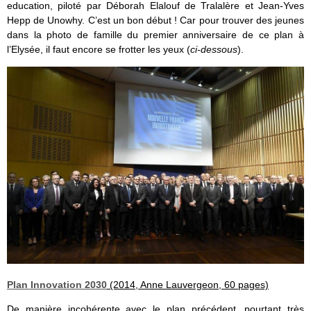
education, piloté par Déborah Elalouf de Tralalère et Jean-Yves
Hepp de Unowhy. C’est un bon début ! Car pour trouver des jeunes
dans la photo de famille du premier anniversaire de ce plan à
l’Elysée, il faut encore se frotter les yeux (
ci-dessous
).
Plan Innovation 2030
(2014, Anne Lauvergeon, 60 pages)
De manière incohérente avec le plan précédent, pourtant très