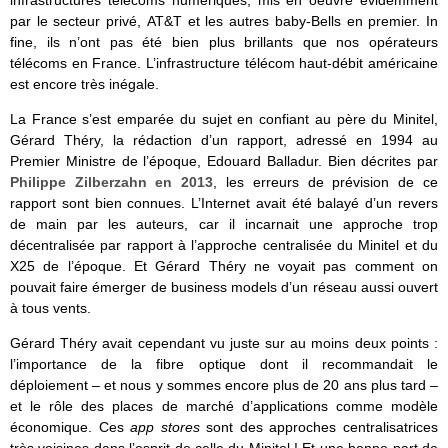
par le secteur privé, AT&T et les autres baby-Bells en premier. In
fine, ils n’ont pas été bien plus brillants que nos opérateurs
télécoms en France. L’infrastructure télécom haut-débit américaine
est encore très inégale.
La France s’est emparée du sujet en confiant au père du Minitel,
Gérard Théry, la rédaction d’un rapport, adressé en 1994 au
Premier Ministre de l’époque, Edouard Balladur. Bien décrites par
Philippe Zilberzahn en 2013
, les erreurs de prévision de ce
rapport sont bien connues. L’Internet avait été balayé d’un revers
de main par les auteurs, car il incarnait une approche trop
décentralisée par rapport à l’approche centralisée du Minitel et du
X25 de l’époque. Et Gérard Théry ne voyait pas comment on
pouvait faire émerger de business models d’un réseau aussi ouvert
à tous vents.
Gérard Théry avait cependant vu juste sur au moins deux points :
l’importance de la fibre optique dont il recommandait le
déploiement – et nous y sommes encore plus de 20 ans plus tard –
et le rôle des places de marché d’applications comme modèle
économique. Ces
app stores
sont des approches centralisatrices
très voisines dans l’esprit de celle du Minitel ! Et une bonne part de