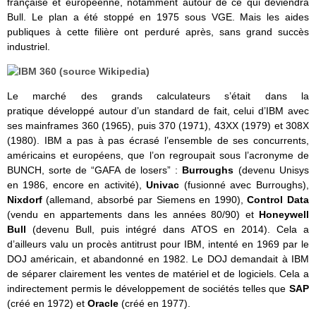
française et européenne, notamment autour de ce qui deviendra
Bull. Le plan a été stoppé en 1975 sous VGE. Mais les aides
publiques à cette filière ont perduré après, sans grand succès
industriel.
Le marché des grands calculateurs s’était dans la
pratique développé autour d’un standard de fait, celui d’IBM avec
ses mainframes 360 (1965), puis 370 (1971), 43XX (1979) et 308X
(1980). IBM a pas à pas écrasé l’ensemble de ses concurrents,
américains et européens, que l’on regroupait sous l’acronyme de
BUNCH, sorte de “GAFA de losers” :
Burroughs
(devenu Unisys
en 1986, encore en activité),
Univac
(fusionné avec Burroughs),
Nixdorf
(allemand, absorbé par Siemens en 1990),
Control Data
(vendu en appartements dans les années 80/90) et
Honeywell
Bull
(devenu Bull, puis intégré dans ATOS en 2014). Cela a
d’ailleurs valu un procès antitrust pour IBM, intenté en 1969 par le
DOJ américain, et abandonné en 1982. Le DOJ demandait à IBM
de séparer clairement les ventes de matériel et de logiciels. Cela a
indirectement permis le développement de sociétés telles que
SAP
(créé en 1972) et
Oracle
(créé en 1977).