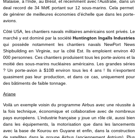
Malaisie, à l’Inde, au Brésil, et récemment avec l’Australie, dans un
deal record de 34 Md€ portant sur 12 sous-marins. Cela permet
de générer de meilleures économies d’échelle que dans les porte-
avions.
Côté USA, les chantiers navals militaires américains sont privés. Le
marché y est dominé par la société
Huntington Ingalls Industries
qui possède notamment les chantiers navals NewPort News
Shipbuilding en Virginie, sur la côté Est. Ils emploient environ 40
000 personnes. Ces chantiers produisent tous les porte-avions et la
moitié des sous-marins nucléaires américains. Les grandes séries
? Un porte-avion à $10B environ tous les 4 ans ! Ils n’exportent
quasiment pas leur production, et dans ce cas, uniquement pour
des bâtiments de faible tonnage.
Ariane
Voilà un exemple voisin du programme Airbus avec une réussite à
la fois technique, économique et collaborative avec de nombreux
pays européens. L’industrie française y joue un rôle clé, aussi bien
dans les équipements, la motorisation que dans les lancements
avec la base de Kourou en Guyane et enfin, dans la construction
de satellites dans le groupe Airbus (anciennement Astrium). Plus