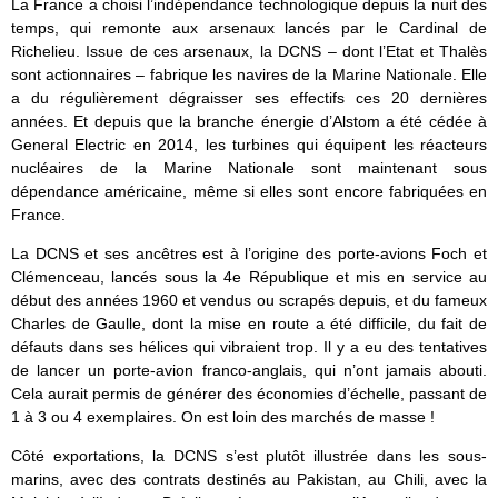
La France a choisi l’indépendance technologique depuis la nuit des
temps, qui remonte aux arsenaux lancés par le Cardinal de
Richelieu. Issue de ces arsenaux, la DCNS – dont l’Etat et Thalès
sont actionnaires – fabrique les navires de la Marine Nationale. Elle
a du régulièrement dégraisser ses effectifs ces 20 dernières
années. Et depuis que la branche énergie d’Alstom a été cédée à
General Electric en 2014, les turbines qui équipent les réacteurs
nucléaires de la Marine Nationale sont maintenant sous
dépendance américaine, même si elles sont encore fabriquées en
France.
La DCNS et ses ancêtres est à l’origine des porte-avions Foch et
Clémenceau, lancés sous la 4e République et mis en service au
début des années 1960 et vendus ou scrapés depuis, et du fameux
Charles de Gaulle, dont la mise en route a été difficile, du fait de
défauts dans ses hélices qui vibraient trop. Il y a eu des tentatives
de lancer un porte-avion franco-anglais, qui n’ont jamais abouti.
Cela aurait permis de générer des économies d’échelle, passant de
1 à 3 ou 4 exemplaires. On est loin des marchés de masse !
Côté exportations, la DCNS s’est plutôt illustrée dans les sous-
marins, avec des contrats destinés au Pakistan, au Chili, avec la