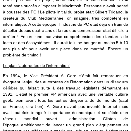
tenté sans succès d’imposer le Macintosh. Personne n’avait pensé
à pousser des PC ! Le pilote initial du projet était Gilbert Trigano, le
créateur du Club Méditerranée, on imagine, très compétent en
informatique. A cette époque, l’industrie du PC était déjà en train de
décoller depuis quatre ans et le rouleau compresseur était difficile à
arrêter ! Encore une mauvaise compréhension des standards de
facto et des écosystèmes ! Il aurait fallu se bouger au moins 5 à 10
ans plus tôt pour avoir une place dans ce marché. Encore un
problème de timing !
Le plan “autoroutes de l’information”
En 1994, le Vice Président Al Gore s’était fait remarquer en
évoquant l’enjeu des autoroutes de l’information dans un
discours
célèbre
qui faisait suite à des travaux législatifs démarrant en
1991. C’était le premier VP américain avec une véritable culture
geek, bien avant tous les autres dirigeants du du monde (sauf
en France, dira-t-on). Al Gore n’avait pas inventé Internet mais
avait toutefois imaginé l’importance économique et sociétale d’un
réseau mondial ouvert. L’administration Clinton de
l’époque ambitionnait de lancer un grand plan d’équipement en
infrastructures télécoms numériques, mis en oeuvre évidemment