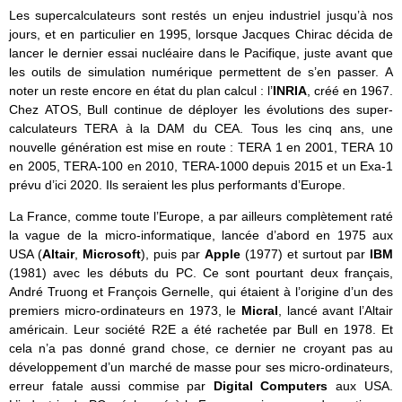
Les supercalculateurs sont restés un enjeu industriel jusqu’à nos
jours, et en particulier en 1995, lorsque Jacques Chirac décida de
lancer le dernier essai nucléaire dans le Pacifique, juste avant que
les outils de simulation numérique permettent de s’en passer. A
noter un reste encore en état du plan calcul : l’
INRIA
, créé en 1967.
Chez ATOS, Bull continue de déployer les évolutions des super-
calculateurs TERA à la DAM du CEA. Tous les cinq ans, une
nouvelle génération est mise en route : TERA 1 en 2001, TERA 10
en 2005, TERA-100 en 2010, TERA-1000 depuis 2015 et un Exa-1
prévu d’ici 2020. Ils seraient les plus performants d’Europe.
La France, comme toute l’Europe, a par ailleurs complètement raté
la vague de la micro-informatique, lancée d’abord en 1975 aux
USA (
Altair
,
Microsoft
), puis par
Apple
(1977) et surtout par
IBM
(1981) avec les débuts du PC. Ce sont pourtant deux français,
André Truong et François Gernelle, qui étaient à l’origine d’un des
premiers micro-ordinateurs en 1973, le
Micral
, lancé avant l’Altair
américain. Leur société R2E a été rachetée par Bull en 1978. Et
cela n’a pas donné grand chose, ce dernier ne croyant pas au
développement d’un marché de masse pour ses micro-ordinateurs,
erreur fatale aussi commise par
Digital Computers
aux USA.