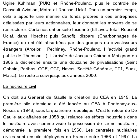
Ugine Kuhlman (PUK) et Rhône-Poulenc, plus le contrôle de
Dassault Aviation, Matra et Roussel-Uclaf. Dans un premier temps,
cela a apporté une manne de fonds propres à ces entreprises
délaissées par leurs actionnaires, leur donnant les moyens de se
restructurer. Certaines ont ensuite fusionné (Elf avec Total, Roussel
Uclaf, dans Hoechst puis Sanofi), disparu (Charbonnages de
France) ou ont été absorbées par des groupes ou investisseurs
étrangers (Arcelor, Pechiney, Rhône-Poulenc, l ‘activité grand
public de Thomson…). L’arrivée de Jacques Chirac à Matignon en
1986 a déclenché ensuite une douzaine de privatisations (Saint
Gobain, Paribas, CGE, CCF, Havas, Société Générale, TF1, Suez,
Matra). Le reste a suivi jusqu’aux années 2000.
Le nucléaire civil
On doit au Général de Gaulle la création du CEA en 1945. La
première pile atomique a été lancée au CEA à Fontenay-aux-
Roses en 1948, sous la quatrième république. C’est le retour de De
Gaulle aux affaires en 1958 qui relance les efforts industriels dans
le nucléaire avec comme visée la possession de l’arme nucléaire,
démontrée la première fois en 1960. Les centrales nucléaires
civiles sont ensuite déployées en France entre 1966 et 1997. La