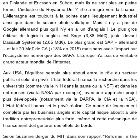
en Finlande et Ericsson en Suède, mais ils ne sont plus en pleine
forme. L’industrie du Royaume-Uni ? Elle a migré vers la finance.
L’Allemagne est toujours à la pointe dans l’équipement industriel
ainsi que dans le solaire photo-voltaïque. Mais il n’y a pas de
Google allemand plus qu’il n’y en a un d’anglais ! Le plus gros
éditeur de logiciels anglais est Sage (3,38 Md€), juste devant
Dassault Systèmes (2,85 Md€). Le plus grand est SAP – allemand
– et fait 20 Md€ de CA (+18% en 2015) mais sans avoir l’impact sur
l’écosystème numérique des GAFA. L’Europe n’a pas de véritable
grand acteur mondial de l’Internet.
Aux USA, l’équilibre semble plus abouti entre le rôle du secteur
public et celui du privé. L’Etat fédéral finance la recherche dans les
universités (comme via le NIH dans la santé ou la NSF) et dans les
entreprises (via la NASA par exemple), avec une approche projet
plus développée (notamment via la DARPA, la CIA et la NSA).
L’Etat fédéral finance et le privé réalise. Ce mode de financement
complété par les business angels et le capital risque aboutit à une
tradition entrepreneuriale plus forte, même si cette mécanique de
financement doit générer des effets de bords.
Selon Suzanne Berger du MIT dans son rapport “
Reforms in the