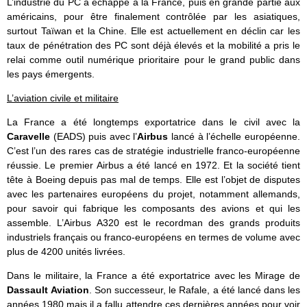
L’industrie du PC a échappé à la France, puis en grande partie aux
américains, pour être finalement contrôlée par les asiatiques,
surtout Taïwan et la Chine. Elle est actuellement en déclin car les
taux de pénétration des PC sont déjà élevés et la mobilité a pris le
relai comme outil numérique prioritaire pour le grand public dans
les pays émergents.
L’aviation civile et militaire
La France a été longtemps exportatrice dans le civil avec la
Caravelle
(EADS) puis avec l’
Airbus
lancé à l’échelle européenne.
C’est l’un des rares cas de stratégie industrielle franco-européenne
réussie. Le premier Airbus a été lancé en 1972. Et la société tient
tête à Boeing depuis pas mal de temps. Elle est l’objet de disputes
avec les partenaires européens du projet, notamment allemands,
pour savoir qui fabrique les composants des avions et qui les
assemble. L’Airbus A320 est le recordman des grands produits
industriels français ou franco-européens en termes de volume avec
plus de 4200 unités livrées.
Dans le militaire, la France a été exportatrice avec les Mirage de
Dassault Aviation
. Son successeur, le Rafale, a été lancé dans les
années 1980 mais il a fallu attendre ces dernières années pour voir