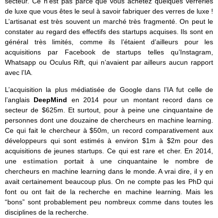
secteur. Ce n’est pas parce que vous achetez quelques verreries
de luxe que vous êtes le seul à savoir fabriquer des verres de luxe !
L’artisanat est très souvent un marché très fragmenté. On peut le
constater au regard des effectifs des startups acquises. Ils sont en
général très limités, comme ils l’étaient d’ailleurs pour les
acquisitions par Facebook de startups telles qu’Instagram,
Whatsapp ou Oculus Rift, qui n’avaient par ailleurs aucun rapport
avec l’IA.
L’acquisition la plus médiatisée de Google dans l’IA fut celle de
l’anglais
DeepMind
en 2014 pour un montant record dans ce
secteur de $625m. Et surtout, pour à peine une cinquantaine de
personnes dont une douzaine de chercheurs en machine learning.
Ce qui fait le chercheur à $50m, un record comparativement aux
développeurs qui sont estimés à environ $1m à $2m pour des
acquisitions de jeunes startups. Ce qui est rare et cher. En 2014,
une
estimation
portait à une cinquantaine le nombre de
chercheurs en machine learning dans le monde. A vrai dire, il y en
avait certainement beaucoup plus. On ne compte pas les PhD qui
font ou ont fait de la recherche en machine learning. Mais les
“bons” sont probablement peu nombreux comme dans toutes les
disciplines de la recherche.