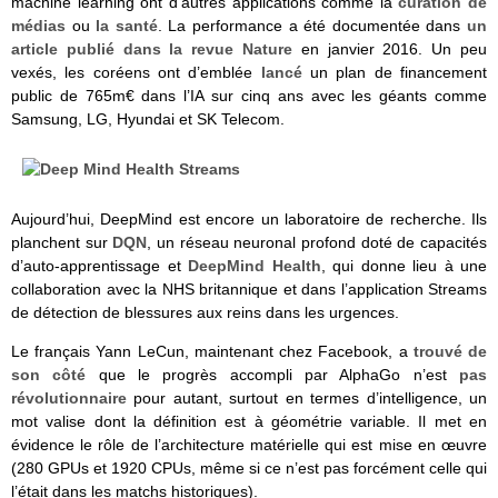
machine learning ont d’autres applications comme la
curation de
médias
ou
la santé
. La performance a été documentée dans
un
article publié dans la revue Nature
en janvier 2016. Un peu
vexés, les coréens ont d’emblée
lancé
un plan de financement
public de 765m€ dans l’IA sur cinq ans avec les géants comme
Samsung, LG, Hyundai et SK Telecom.
Aujourd’hui, DeepMind est encore un laboratoire de recherche. Ils
planchent sur
DQN
, un réseau neuronal profond doté de capacités
d’auto-apprentissage et
DeepMind Health
, qui donne lieu à une
collaboration avec la NHS britannique et dans l’application Streams
de détection de blessures aux reins dans les urgences.
Le français Yann LeCun, maintenant chez Facebook, a
trouvé de
son côté
que le progrès accompli par AlphaGo n’est
pas
révolutionnaire
pour autant, surtout en termes d’intelligence, un
mot valise dont la définition est à géométrie variable. Il met en
évidence le rôle de l’architecture matérielle qui est mise en œuvre
(280 GPUs et 1920 CPUs, même si ce n’est pas forcément celle qui
l’était dans les matchs historiques).