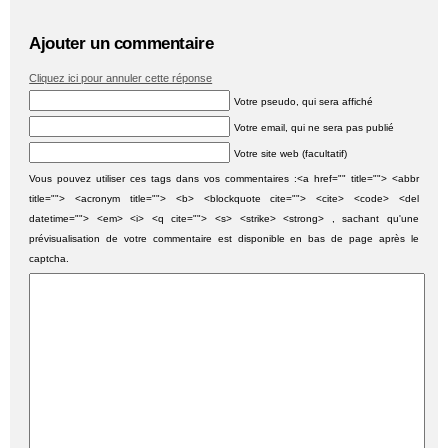
Ajouter un commentaire
Cliquez ici pour annuler cette réponse
Votre pseudo, qui sera affiché
Votre email, qui ne sera pas publié
Votre site web (facultatif)
Vous pouvez utiliser ces tags dans vos commentaires :<a href="" title=""> <abbr
title=""> <acronym title=""> <b> <blockquote cite=""> <cite> <code> <del
datetime=""> <em> <i> <q cite=""> <s> <strike> <strong> , sachant qu'une
prévisualisation de votre commentaire est disponible en bas de page après le
captcha.