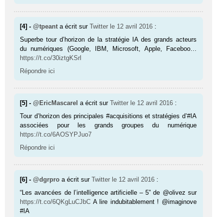
[4] -
@tpeant
a écrit sur
Twitter
le 12 avril 2016
:
Superbe tour d’horizon de la stratégie IA des grands acteurs
du numériques (Google, IBM, Microsoft, Apple, Faceboo…
https://t.co/30iztgKSrl
Répondre ici
[5] -
@EricMascarel
a écrit sur
Twitter
le 12 avril 2016
:
Tour d’horizon des principales #acquisitions et stratégies d’#IA
associées pour les grands groupes du numérique
https://t.co/6AOSYPJuo7
Répondre ici
[6] -
@dgrpro
a écrit sur
Twitter
le 12 avril 2016
:
“Les avancées de l’intelligence artificielle – 5” de @olivez sur
https://t.co/6QKgLuCJbC
A lire indubitablement ! @imaginove
#IA