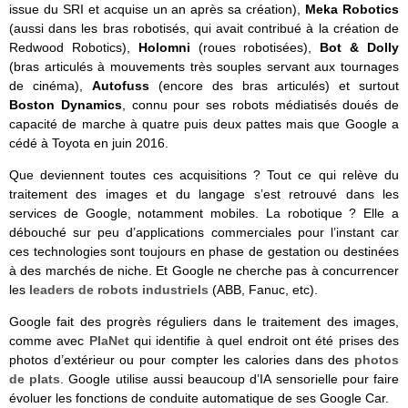
issue du SRI et acquise un an après sa création),
Meka Robotics
(aussi dans les bras robotisés, qui avait contribué à la création de
Redwood Robotics),
Holomni
(roues robotisées),
Bot & Dolly
(bras articulés à mouvements très souples servant aux tournages
de cinéma),
Autofuss
(encore des bras articulés) et surtout
Boston Dynamics
, connu pour ses robots médiatisés doués de
capacité de marche à quatre puis deux pattes
mais que Google a
cédé à Toyota en juin 2016.
Que deviennent toutes ces acquisitions ? Tout ce qui relève du
traitement des images et du langage s’est retrouvé dans les
services de Google, notamment mobiles. La robotique ? Elle a
débouché sur peu d’applications commerciales pour l’instant car
ces technologies sont toujours en phase de gestation ou destinées
à des marchés de niche. Et Google ne cherche pas à concurrencer
les
leaders de robots industriels
(ABB, Fanuc, etc).
Google fait des progrès réguliers dans le traitement des images,
comme avec
PlaNet
qui identifie à quel endroit ont été prises des
photos d’extérieur ou pour compter les calories dans des
photos
de plats
. Google utilise aussi beaucoup d’IA sensorielle pour faire
évoluer les fonctions de conduite automatique de ses Google Car.