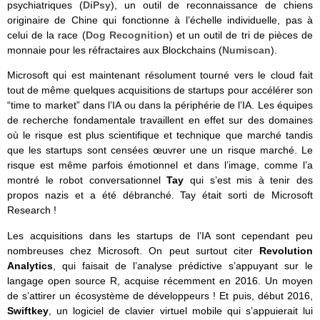
psychiatriques (
DiPsy
), un outil de reconnaissance de chiens
originaire de Chine qui fonctionne à l’échelle individuelle, pas à
celui de la race (
Dog Recognition
) et un outil de tri de pièces de
monnaie pour les réfractaires aux Blockchains (
Numiscan
).
Microsoft qui est maintenant résolument tourné vers le cloud fait
tout de même quelques acquisitions de startups pour accélérer son
“time to market” dans l’IA ou dans la périphérie de l’IA. Les équipes
de recherche fondamentale travaillent en effet sur des domaines
où le risque est plus scientifique et technique que marché tandis
que les startups sont censées œuvrer une un risque marché. Le
risque est même parfois émotionnel et dans l’image, comme l’a
montré le robot conversationnel
Tay
qui s’est mis à tenir des
propos nazis et a été débranché. Tay était sorti de Microsoft
Research !
Les acquisitions dans les startups de l’IA sont cependant peu
nombreuses chez Microsoft. On peut surtout citer
Revolution
Analytics
, qui faisait de l’analyse prédictive s’appuyant sur le
langage open source R, acquise récemment en 2016. Un moyen
de s’attirer un écosystème de développeurs ! Et puis, début 2016,
Swiftkey
, un logiciel de clavier virtuel mobile qui s’appuierait lui