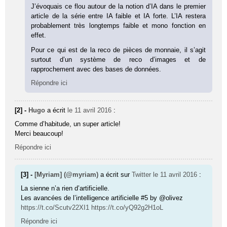
J’évoquais ce flou autour de la notion d’IA dans le premier
article de la série entre IA faible et IA forte. L’IA restera
probablement très longtemps faible et mono fonction en
effet.
Pour ce qui est de la reco de pièces de monnaie, il s’agit
surtout d’un système de reco d’images et de
rapprochement avec des bases de données.
Répondre ici
[2] -
Hugo
a écrit
le 11 avril 2016
:
Comme d’habitude, un super article!
Merci beaucoup!
Répondre ici
[3] -
[Myriam] (@myriam)
a écrit sur
Twitter
le 11 avril 2016
:
La sienne n’a rien d’artificielle.
Les avancées de l’intelligence artificielle #5 by @olivez
https://t.co/Scutv22XI1
https://t.co/yQ92g2H1oL
Répondre ici