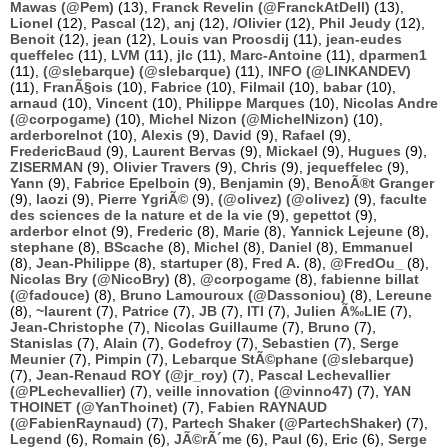
Mawas (@Pem)
(13),
Franck Revelin (@FranckAtDell)
(13),
Lionel
(12),
Pascal
(12),
anj
(12),
/Olivier
(12),
Phil Jeudy
(12),
Benoit
(12),
jean
(12),
Louis van Proosdij
(11),
jean-eudes
queffelec
(11),
LVM
(11),
jlc
(11),
Marc-Antoine
(11),
dparmen1
(11),
(@slebarque) (@slebarque)
(11),
INFO (@LINKANDEV)
(11),
FranÃ§ois
(10),
Fabrice
(10),
Filmail
(10),
babar
(10),
arnaud
(10),
Vincent
(10),
Philippe Marques
(10),
Nicolas Andre
(@corpogame)
(10),
Michel Nizon (@MichelNizon)
(10),
arderborelnot
(10),
Alexis
(9),
David
(9),
Rafael
(9),
FredericBaud
(9),
Laurent Bervas
(9),
Mickael
(9),
Hugues
(9),
ZISERMAN
(9),
Olivier Travers
(9),
Chris
(9),
jequeffelec
(9),
Yann
(9),
Fabrice Epelboin
(9),
Benjamin
(9),
BenoÃ®t Granger
(9),
laozi
(9),
Pierre YgriÃ©
(9),
(@olivez) (@olivez)
(9),
faculte
des sciences de la nature et de la vie
(9),
gepettot
(9),
arderbor elnot
(9),
Frederic
(8),
Marie
(8),
Yannick Lejeune
(8),
stephane
(8),
BScache
(8),
Michel
(8),
Daniel
(8),
Emmanuel
(8),
Jean-Philippe
(8),
startuper
(8),
Fred A.
(8),
@FredOu_
(8),
Nicolas Bry (@NicoBry)
(8),
@corpogame
(8),
fabienne billat
(@fadouce)
(8),
Bruno Lamouroux (@Dassoniou)
(8),
Lereune
(8),
~laurent
(7),
Patrice
(7),
JB
(7),
ITI
(7),
Julien Ã‰LIE
(7),
Jean-Christophe
(7),
Nicolas Guillaume
(7),
Bruno
(7),
Stanislas
(7),
Alain
(7),
Godefroy
(7),
Sebastien
(7),
Serge
Meunier
(7),
Pimpin
(7),
Lebarque StÃ©phane (@slebarque)
(7),
Jean-Renaud ROY (@jr_roy)
(7),
Pascal Lechevallier
(@PLechevallier)
(7),
veille innovation (@vinno47)
(7),
YAN
THOINET (@YanThoinet)
(7),
Fabien RAYNAUD
(@FabienRaynaud)
(7),
Partech Shaker (@PartechShaker)
(7),
Legend
(6),
Romain
(6),
JÃ©rÃ´me
(6),
Paul
(6),
Eric
(6),
Serge