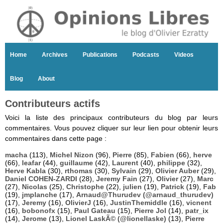
Home
Archives
Publications
Podcasts
Videos
Blog
About
Contributeurs actifs
Voici la liste des principaux contributeurs du blog par leurs
commentaires. Vous pouvez cliquer sur leur lien pour obtenir leurs
commentaires dans cette page :
macha
(113),
Michel Nizon
(96),
Pierre
(85),
Fabien
(66),
herve
(66),
leafar
(44),
guillaume
(42),
Laurent
(40),
philippe
(32),
Herve Kabla
(30),
rthomas
(30),
Sylvain
(29),
Olivier Auber
(29),
Daniel COHEN-ZARDI
(28),
Jeremy Fain
(27),
Olivier
(27),
Marc
(27),
Nicolas
(25),
Christophe
(22),
julien
(19),
Patrick
(19),
Fab
(19),
jmplanche
(17),
Arnaud@Thurudev (@arnaud_thurudev)
(17),
Jeremy
(16),
OlivierJ
(16),
JustinThemiddle
(16),
vicnent
(16),
bobonofx
(15),
Paul Gateau
(15),
Pierre Jol
(14),
patr_ix
(14),
Jerome
(13),
Lionel LaskÃ© (@lionellaske)
(13),
Pierre