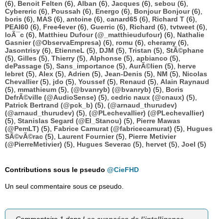
(6),
Benoit Felten
(6),
Alban
(6),
Jacques
(6),
sebou
(6),
Cybereric
(6),
Poussah
(6),
Energo
(6),
Bonjour Bonjour
(6),
boris
(6),
MAS
(6),
antoine
(6),
canard65
(6),
Richard T
(6),
PEAI60
(6),
Free4ever
(6),
Guerric
(6),
Richard
(6),
tvtweet
(6),
loÃ¯c
(6),
Matthieu Dufour (@_matthieudufour)
(6),
Nathalie
Gasnier (@ObservaEmpresa)
(6),
romu
(6),
cheramy
(6),
Jasontrisy
(6),
EtienneL
(5),
DJM
(5),
Tristan
(5),
StÃ©phane
(5),
Gilles
(5),
Thierry
(5),
Alphonse
(5),
apbianco
(5),
dePassage
(5),
Sans_importance
(5),
AurÃ©lien
(5),
herve
lebret
(5),
Alex
(5),
Adrien
(5),
Jean-Denis
(5),
NM
(5),
Nicolas
Chevallier
(5),
jdo
(5),
Youssef
(5),
Renaud
(5),
Alain Raynaud
(5),
mmathieum
(5),
(@bvanryb) (@bvanryb)
(5),
Boris
DefrÃ©ville (@AudioSense)
(5),
cedric naux (@cnaux)
(5),
Patrick Bertrand (@pck_b)
(5),
(@arnaud_thurudev)
(@arnaud_thurudev)
(5),
(@PLechevallier) (@PLechevallier)
(5),
Stanislas Segard (@El_Stanou)
(5),
Pierre Mawas
(@PemLT)
(5),
Fabrice Camurat (@fabricecamurat)
(5),
Hugues
SÃ©vÃ©rac
(5),
Laurent Fournier
(5),
Pierre Metivier
(@PierreMetivier)
(5),
Hugues Severac
(5),
hervet
(5),
Joel
(5)
Contributions sous le pseudo
@CieFHD
Un seul commentaire sous ce pseudo.