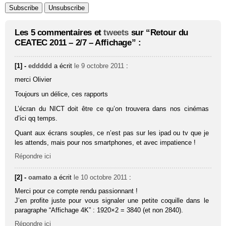
Les 5 commentaires et
tweets
sur “Retour du
CEATEC 2011 – 2/7 – Affichage” :
[1] -
eddddd
a écrit
le 9 octobre 2011
:
merci Olivier
Toujours un délice, ces rapports
L’écran du NICT doit être ce qu’on trouvera dans nos cinémas
d’ici qq temps.
Quant aux écrans souples, ce n’est pas sur les ipad ou tv que je
les attends, mais pour nos smartphones, et avec impatience !
Répondre ici
[2] -
oamato
a écrit
le 10 octobre 2011
:
Merci pour ce compte rendu passionnant !
J’en profite juste pour vous signaler une petite coquille dans le
paragraphe “Affi­chage 4K” : 1920×2 = 3840 (et non 2840).
Répondre ici