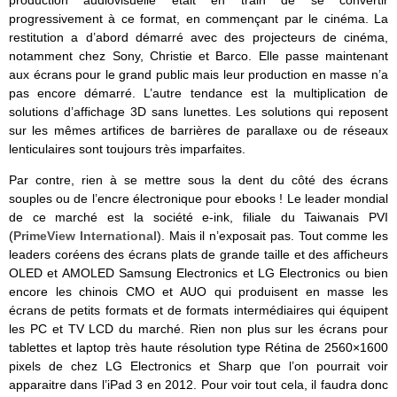
production audiovisuelle était en train de se convertir
progressivement à ce format, en commençant par le cinéma. La
restitution a d’abord démarré avec des projecteurs de cinéma,
notamment chez Sony, Christie et Barco. Elle passe maintenant
aux écrans pour le grand public mais leur production en masse n’a
pas encore démarré. L’autre tendance est la multiplication de
solutions d’affichage 3D sans lunettes. Les solutions qui reposent
sur les mêmes artifices de barrières de parallaxe ou de réseaux
lenticulaires sont toujours très imparfaites.
Par contre, rien à se mettre sous la dent du côté des écrans
souples ou de l’encre électronique pour ebooks ! Le leader mondial
de ce marché est la société e-ink, filiale du Taiwanais PVI
(
PrimeView International
). Mais il n’exposait pas. Tout comme les
leaders coréens des écrans plats de grande taille et des afficheurs
OLED et AMOLED Samsung Electronics et LG Electronics ou bien
encore les chinois CMO et AUO qui produisent en masse les
écrans de petits formats et de formats intermédiaires qui équipent
les PC et TV LCD du marché. Rien non plus sur les écrans pour
tablettes et laptop très haute résolution type Rétina de 2560×1600
pixels de chez LG Electronics et Sharp que l’on pourrait voir
apparaitre dans l’iPad 3 en 2012. Pour voir tout cela, il faudra donc