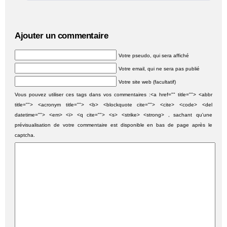
Ajouter un commentaire
Votre pseudo, qui sera affiché
Votre email, qui ne sera pas publié
Votre site web (facultatif)
Vous pouvez utiliser ces tags dans vos commentaires :<a href="" title=""> <abbr
title=""> <acronym title=""> <b> <blockquote cite=""> <cite> <code> <del
datetime=""> <em> <i> <q cite=""> <s> <strike> <strong> , sachant qu'une
prévisualisation de votre commentaire est disponible en bas de page après le
captcha.