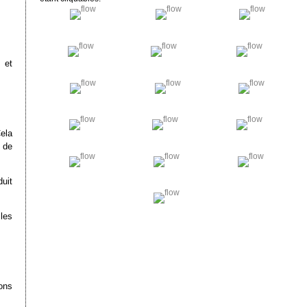
 et
ela
 de
duit
les
ons