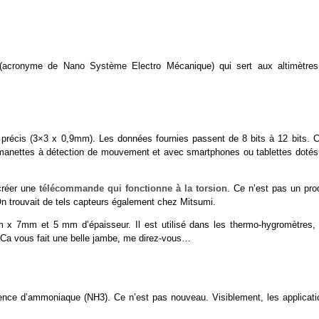
(acronyme de Nano Système Electro Mécanique) qui sert aux altimètres
 précis (3×3 x 0,9mm). Les données fournies passent de 8 bits à 12 bits. C
ar manettes à détection de mouvement et avec smartphones ou tablettes dotés
créer une
télécommande qui fonctionne à la torsion
. Ce n’est pas un pro
 trouvait de tels capteurs également chez Mitsumi.
m x 7mm et 5 mm d’épaisseur. Il est utilisé dans les thermo-hygromètres, 
. Ca vous fait une belle jambe, me direz-vous…
sence d’ammoniaque (NH3). Ce n’est pas nouveau. Visiblement, les applicati