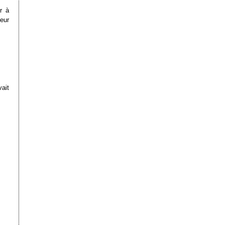
r à
eur
ait