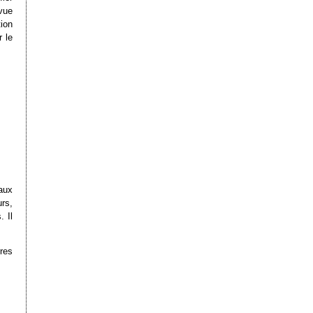
vue
ion
 le
iaux
rs,
. Il
res