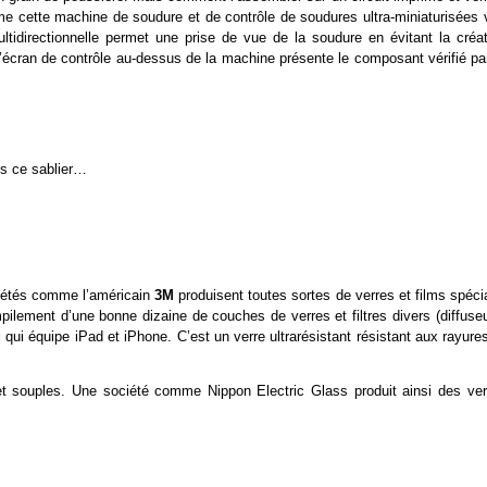
me cette machine de soudure et de contrôle de soudures ultra-miniaturisées 
idirectionnelle permet une prise de vue de la soudure en évitant la créat
écran de contrôle au-dessus de la machine présente le composant vérifié par
s ce sablier…
ciétés comme l’américain
3M
produisent toutes sortes de verres et films spéc
lement d’une bonne dizaine de couches de verres et filtres divers (diffuseu
g
qui équipe iPad et iPhone. C’est un verre ultrarésistant résistant aux rayures
 et souples. Une société comme Nippon Electric Glass produit ainsi des ver