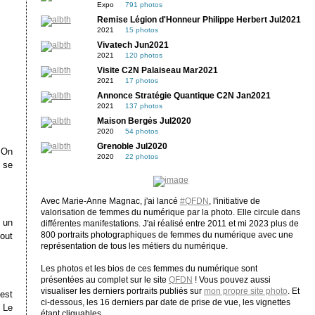
Expo
791 photos
Remise Légion d'Honneur Philippe Herbert Jul2021
2021
15 photos
Vivatech Jun2021
2021
120 photos
Visite C2N Palaiseau Mar2021
2021
17 photos
Annonce Stratégie Quantique C2N Jan2021
2021
137 photos
Maison Bergès Jul2020
2020
54 photos
Grenoble Jul2020
 On
2020
22 photos
 se
Avec Marie-Anne Magnac, j'ai lancé
#QFDN
, l'initiative de
valorisation de femmes du numérique par la photo. Elle circule dans
 un
différentes manifestations. J'ai réalisé entre 2011 et mi 2023 plus de
800 portraits photographiques de femmes du numérique avec une
out
représentation de tous les métiers du numérique.
Les photos et les bios de ces femmes du numérique sont
présentées au complet sur le site
QFDN
! Vous pouvez aussi
visualiser les derniers portraits publiés sur
mon propre site photo
. Et
est
ci-dessous, les 16 derniers par date de prise de vue, les vignettes
 Le
étant cliquables.