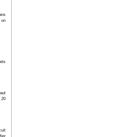
dans
 un
ets
faut
 20
uit
ier