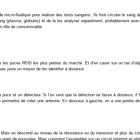
 micro-fluidique pour réaliser des tests sanguins. Ils font circuler le sang 
ang (plasma, globules) et de la les analyser séparément, probablement avec
 un rôle de consommable.
e les puces RFID les plus petites du marché. Et d’en caser sur un tas d’obj
ais juste un moyen de les identifier à distance.
a puce et un détecteur. Si l’on veut que la détection se fasse à distance, il 
qui permettra de créer une antenne. En dessous à gauche, on a une portée de
Mais on descend au niveau de la résistance ou du transistor et plus du circ
grain de poussière. Mais comment l’assembler sur un circuit imprimé et vérif