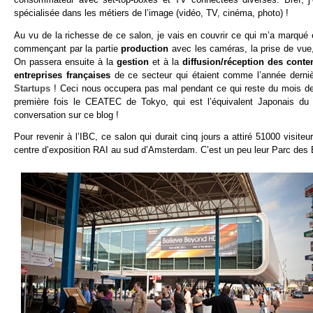
spécialisée dans les métiers de l’image (vidéo, TV, cinéma, photo) !
Au vu de la richesse de ce salon, je vais en couvrir ce qui m’a marqué e
commençant par la partie
production
avec les caméras, la prise de vue, 
On passera ensuite à la
gestion
et à la
diffusion/réception des conte
entreprises françaises
de ce secteur qui étaient comme l’année dern
Startups
! Ceci nous occupera pas mal pendant ce qui reste du mois de s
première fois le CEATEC de Tokyo, qui est l’équivalent Japonais du
conversation sur ce blog !
Pour revenir à l’IBC, ce salon qui durait cinq jours a attiré 51000 visite
centre d’exposition RAI au sud d’Amsterdam. C’est un peu leur Parc des E