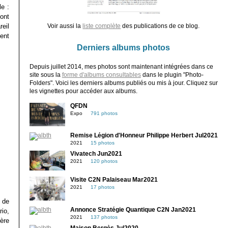
e :
ont
reil
Voir aussi la
liste complète
des publications de ce blog.
ent
Derniers albums photos
Depuis juillet 2014, mes photos sont maintenant intégrées dans ce
site sous la
forme d'albums consultables
dans le plugin "Photo-
Folders". Voici les derniers albums publiés ou mis à jour. Cliquez sur
les vignettes pour accéder aux albums.
QFDN
Expo
791 photos
Remise Légion d'Honneur Philippe Herbert Jul2021
2021
15 photos
Vivatech Jun2021
2021
120 photos
Visite C2N Palaiseau Mar2021
2021
17 photos
 de
Annonce Stratégie Quantique C2N Jan2021
io,
2021
137 photos
ère