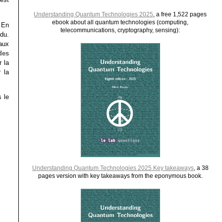
Understanding Quantum Technologies 2025
, a free 1,522 pages
ebook about all quantum technologies (computing,
 En
telecommunications, cryptography, sensing):
du.
 aux
des
 la
 la
s le
Understanding Quantum Technologies 2025 Key takeaways
, a 38
pages version with key takeaways from the eponymous book.