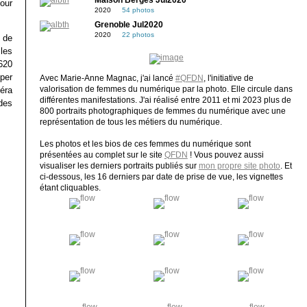
Maison Bergès Jul2020
pour
2020
54 photos
Grenoble Jul2020
2020
22 photos
 de
les
620
per
Avec Marie-Anne Magnac, j'ai lancé
#QFDN
, l'initiative de
méra
valorisation de femmes du numérique par la photo. Elle circule dans
différentes manifestations. J'ai réalisé entre 2011 et mi 2023 plus de
des
800 portraits photographiques de femmes du numérique avec une
représentation de tous les métiers du numérique.
Les photos et les bios de ces femmes du numérique sont
présentées au complet sur le site
QFDN
! Vous pouvez aussi
visualiser les derniers portraits publiés sur
mon propre site photo
. Et
ci-dessous, les 16 derniers par date de prise de vue, les vignettes
étant cliquables.