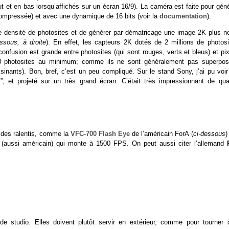
 et en bas lorsqu’affichés sur un écran 16/9). La caméra est faite pour géné
ompressée) et avec une dynamique de 16 bits (voir la
documentation
).
e densité de photosites et de générer par dématricage une image 2K plus ne
ssous, à droite
). En effet, les capteurs 2K dotés de 2 millions de photosi
nfusion est grande entre photosites (qui sont rouges, verts et bleus) et pix
 3 photosites au minimum; comme ils ne sont généralement pas superpos
isinants). Bon, bref, c’est un peu compliqué. Sur le stand Sony, j’ai pu voir
, et projeté sur un très grand écran. C’était très impressionnant de qual
 des ralentis, comme la
VFC-700 Flash Eye
de l’américain ForA (
ci-dessous
)
(aussi américain) qui monte à 1500 FPS. On peut aussi citer l’allemand
studio. Elles doivent plutôt servir en extérieur, comme pour tourner 