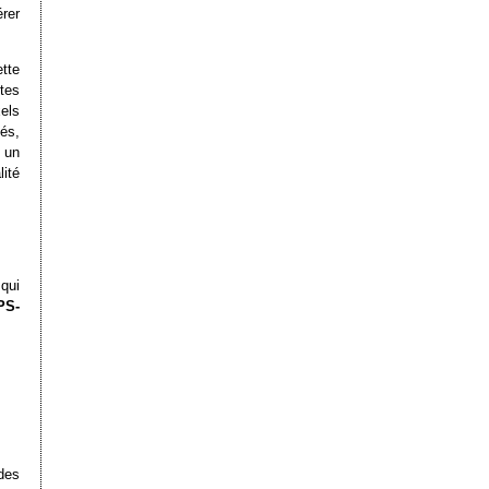
rer
tte
tes
els
és,
 un
ité
 qui
PS-
des