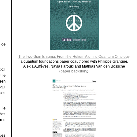
r
ce
The Two-Spin Enigma: From the Helium Atom to Quantum Ontology
,
a quantum foundations paper coauthored with Philippe Grangier,
Alexia Auffèves, Nayla Farouki and Mathias Van den Bossche
DCI
(
paper backstory
).
 le
(en
qui
ues
 le
 des
res
ues