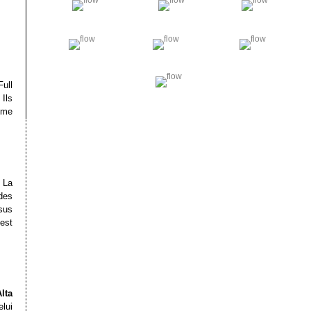
Full
Ils
ême
 La
des
sus
est
lta
elui