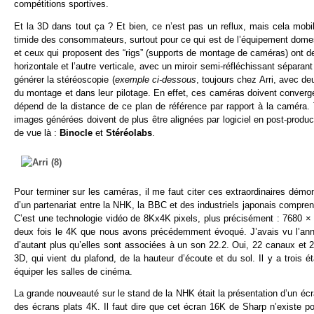
compétitions sportives.
Et la 3D dans tout ça ? Et bien, ce n’est pas un reflux, mais cela mob
timide des consommateurs, surtout pour ce qui est de l’équipement dom
et ceux qui proposent des “rigs” (supports de montage de caméras) ont des
horizontale et l’autre verticale, avec un miroir semi-réfléchissant sépar
générer la stéréoscopie (
exemple ci-dessous
, toujours chez Arri, avec 
du montage et dans leur pilotage. En effet, ces caméras doivent converg
dépend de la distance de ce plan de référence par rapport à la caméra. 
images générées doivent de plus être alignées par logiciel en post-produc
de vue là :
Binocle
et
Stéréolabs
.
Pour terminer sur les caméras, il me faut citer ces extraordinaires dém
d’un partenariat entre la NHK, la BBC et des industriels japonais compre
C’est une technologie vidéo de 8Kx4K pixels, plus précisément : 7680 × 4
deux fois le 4K que nous avons précédemment évoqué. J’avais vu l’année
d’autant plus qu’elles sont associées à un son 22.2. Oui, 22 canaux et 
3D, qui vient du plafond, de la hauteur d’écoute et du sol. Il y a troi
équiper les salles de cinéma.
La grande nouveauté sur le stand de la NHK était la présentation d’un éc
des écrans plats 4K. Il faut dire que cet écran 16K de Sharp n’existe po