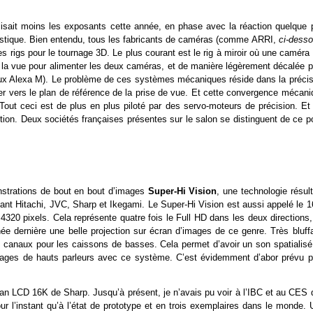
ilisait moins les exposants cette année, en phase avec la réaction quelque 
estique. Bien entendu, tous les fabricants de caméras (comme ARRI,
ci-dess
 rigs pour le tournage 3D. Le plus courant est le rig à miroir où une caméra
ant la vue pour alimenter les deux caméras, et de manière légèrement décalée 
deux Alexa M). Le problème de ces systèmes mécaniques réside dans la précis
er vers le plan de référence de la prise de vue. Et cette convergence mécani
Tout ceci est de plus en plus piloté par des servo-moteurs de précision. Et 
tion. Deux sociétés françaises présentes sur le salon se distinguent de ce p
onstrations de bout en bout d’images
Super-Hi Vision
, une technologie résul
nant Hitachi, JVC, Sharp et Ikegami. Le Super-Hi Vision est aussi appelé le 1
320 pixels. Cela représente quatre fois le Full HD dans les deux directions,
 dernière une belle projection sur écran d’images de ce genre. Très bluffa
2 canaux pour les caissons de basses. Cela permet d’avoir un son spatialisé
s étages de hauts parleurs avec ce système. C’est évidemment d’abor prévu p
ran LCD 16K de Sharp. Jusqu’à présent, je n’avais pu voir à l’IBC et au CES 
ur l’instant qu’à l’état de prototype et en trois exemplaires dans le monde. 