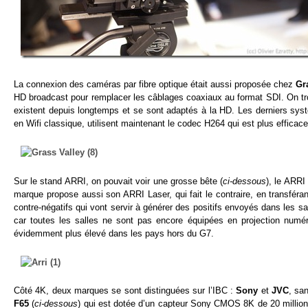
La connexion des caméras par fibre optique était aussi proposée chez
Gr
HD broadcast pour remplacer les câblages coaxiaux au format SDI. On tro
existent depuis longtemps et se sont adaptés à la HD. Les derniers sy
en Wifi classique, utilisent maintenant le codec H264 qui est plus effica
Sur le stand ARRI, on pouvait voir une grosse bête (
ci-dessous
), le ARRI
marque propose aussi son ARRI Laser, qui fait le contraire, en transfér
contre-négatifs qui vont servir à générer des positifs envoyés dans les 
car toutes les salles ne sont pas encore équipées en projection numé
évidemment plus élevé dans les pays hors du G7.
Côté 4K, deux marques se sont distinguées sur l’IBC :
Sony
et
JVC
, sa
F65
(
ci-dessous
) qui est dotée d’un capteur Sony CMOS 8K de 20 millions 