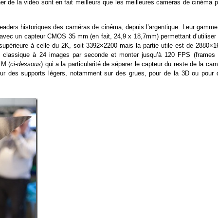
ourner de la vidéo sont en fait meilleurs que les meilleures caméras de cinéma 
s leaders historiques des caméras de cinéma, depuis l’argentique. Leur gamme
 avec un capteur CMOS 35 mm (en fait, 24,9 x 18,7mm) permettant d’utiliser 
upérieure à celle du 2K, soit 3392×2200 mais la partie utile est de 2880×1
re classique à 24 images par seconde et monter jusqu’à 120 FPS (frames 
 M (
ci-dessous
) qui a la particularité de séparer le capteur du reste de la ca
r sur des supports légers, notamment sur des grues, pour de la 3D ou pour 