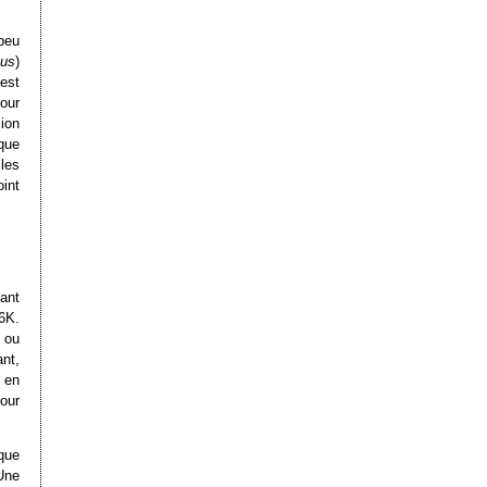
peu
ous
)
 est
pour
ion
que
les
oint
tant
6K.
 ou
nt,
 en
our
que
Une