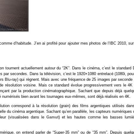
omme d’habitude. J’en ai profité pour ajouter mes photos de l’IBC 2010, su
ion tournent actuellement autour du “2K”. Dans le cinéma, c’est le standard 
 par secondes. Dans la télévision, c’est le 1920×1080 entrelacé (1080i, pour
eurs Blu-ray) qui règnent. Mais avec une fréquence de 25 images par seconde 
e résolution voisine. Mais ce standard évolue progressivement vers le 4K 
çant par la production cinématographique. Sachant que depuis déjà quelq
 été numérisés bien avant les tournages eux-mêmes, sont déjà réalisés en 4K.
ution correspond à la résolution (grain) des films argentiques utilisés dans
celle du cinéma argentique. Sachant qu’en parallèle, les capteurs numériques
leur (visualisées dans le
Gamut
) et les hautes comme les basses lumiè
numérique, on entend parler de “Super-35 mm” ou de “35 mm”. Depuis quelq