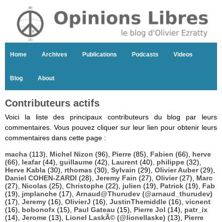
Home
Archives
Publications
Podcasts
Videos
Blog
About
Contributeurs actifs
Voici la liste des principaux contributeurs du blog par leurs
commentaires. Vous pouvez cliquer sur leur lien pour obtenir leurs
commentaires dans cette page :
macha
(113),
Michel Nizon
(96),
Pierre
(85),
Fabien
(66),
herve
(66),
leafar
(44),
guillaume
(42),
Laurent
(40),
philippe
(32),
Herve Kabla
(30),
rthomas
(30),
Sylvain
(29),
Olivier Auber
(29),
Daniel COHEN-ZARDI
(28),
Jeremy Fain
(27),
Olivier
(27),
Marc
(27),
Nicolas
(25),
Christophe
(22),
julien
(19),
Patrick
(19),
Fab
(19),
jmplanche
(17),
Arnaud@Thurudev (@arnaud_thurudev)
(17),
Jeremy
(16),
OlivierJ
(16),
JustinThemiddle
(16),
vicnent
(16),
bobonofx
(15),
Paul Gateau
(15),
Pierre Jol
(14),
patr_ix
(14),
Jerome
(13),
Lionel LaskÃ© (@lionellaske)
(13),
Pierre