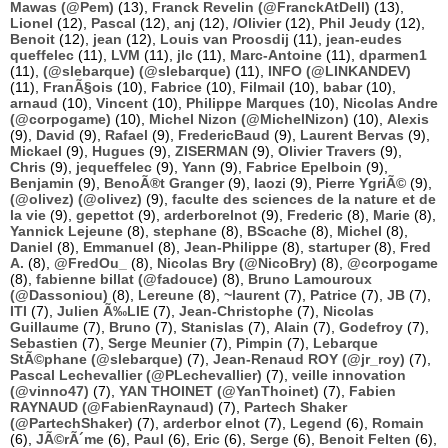
Mawas (@Pem)
(13),
Franck Revelin (@FranckAtDell)
(13),
Lionel
(12),
Pascal
(12),
anj
(12),
/Olivier
(12),
Phil Jeudy
(12),
Benoit
(12),
jean
(12),
Louis van Proosdij
(11),
jean-eudes
queffelec
(11),
LVM
(11),
jlc
(11),
Marc-Antoine
(11),
dparmen1
(11),
(@slebarque) (@slebarque)
(11),
INFO (@LINKANDEV)
(11),
FranÃ§ois
(10),
Fabrice
(10),
Filmail
(10),
babar
(10),
arnaud
(10),
Vincent
(10),
Philippe Marques
(10),
Nicolas Andre
(@corpogame)
(10),
Michel Nizon (@MichelNizon)
(10),
Alexis
(9),
David
(9),
Rafael
(9),
FredericBaud
(9),
Laurent Bervas
(9),
Mickael
(9),
Hugues
(9),
ZISERMAN
(9),
Olivier Travers
(9),
Chris
(9),
jequeffelec
(9),
Yann
(9),
Fabrice Epelboin
(9),
Benjamin
(9),
BenoÃ®t Granger
(9),
laozi
(9),
Pierre YgriÃ©
(9),
(@olivez) (@olivez)
(9),
faculte des sciences de la nature et de
la vie
(9),
gepettot
(9),
arderborelnot
(9),
Frederic
(8),
Marie
(8),
Yannick Lejeune
(8),
stephane
(8),
BScache
(8),
Michel
(8),
Daniel
(8),
Emmanuel
(8),
Jean-Philippe
(8),
startuper
(8),
Fred
A.
(8),
@FredOu_
(8),
Nicolas Bry (@NicoBry)
(8),
@corpogame
(8),
fabienne billat (@fadouce)
(8),
Bruno Lamouroux
(@Dassoniou)
(8),
Lereune
(8),
~laurent
(7),
Patrice
(7),
JB
(7),
ITI
(7),
Julien Ã‰LIE
(7),
Jean-Christophe
(7),
Nicolas
Guillaume
(7),
Bruno
(7),
Stanislas
(7),
Alain
(7),
Godefroy
(7),
Sebastien
(7),
Serge Meunier
(7),
Pimpin
(7),
Lebarque
StÃ©phane (@slebarque)
(7),
Jean-Renaud ROY (@jr_roy)
(7),
Pascal Lechevallier (@PLechevallier)
(7),
veille innovation
(@vinno47)
(7),
YAN THOINET (@YanThoinet)
(7),
Fabien
RAYNAUD (@FabienRaynaud)
(7),
Partech Shaker
(@PartechShaker)
(7),
arderbor elnot
(7),
Legend
(6),
Romain
(6),
JÃ©rÃ´me
(6),
Paul
(6),
Eric
(6),
Serge
(6),
Benoit Felten
(6),