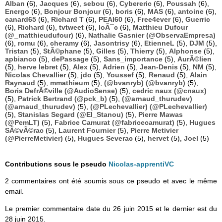
Alban
(6),
Jacques
(6),
sebou
(6),
Cybereric
(6),
Poussah
(6),
Energo
(6),
Bonjour Bonjour
(6),
boris
(6),
MAS
(6),
antoine
(6),
canard65
(6),
Richard T
(6),
PEAI60
(6),
Free4ever
(6),
Guerric
(6),
Richard
(6),
tvtweet
(6),
loÃ¯c
(6),
Matthieu Dufour
(@_matthieudufour)
(6),
Nathalie Gasnier (@ObservaEmpresa)
(6),
romu
(6),
cheramy
(6),
Jasontrisy
(6),
EtienneL
(5),
DJM
(5),
Tristan
(5),
StÃ©phane
(5),
Gilles
(5),
Thierry
(5),
Alphonse
(5),
apbianco
(5),
dePassage
(5),
Sans_importance
(5),
AurÃ©lien
(5),
herve lebret
(5),
Alex
(5),
Adrien
(5),
Jean-Denis
(5),
NM
(5),
Nicolas Chevallier
(5),
jdo
(5),
Youssef
(5),
Renaud
(5),
Alain
Raynaud
(5),
mmathieum
(5),
(@bvanryb) (@bvanryb)
(5),
Boris DefrÃ©ville (@AudioSense)
(5),
cedric naux (@cnaux)
(5),
Patrick Bertrand (@pck_b)
(5),
(@arnaud_thurudev)
(@arnaud_thurudev)
(5),
(@PLechevallier) (@PLechevallier)
(5),
Stanislas Segard (@El_Stanou)
(5),
Pierre Mawas
(@PemLT)
(5),
Fabrice Camurat (@fabricecamurat)
(5),
Hugues
SÃ©vÃ©rac
(5),
Laurent Fournier
(5),
Pierre Metivier
(@PierreMetivier)
(5),
Hugues Severac
(5),
hervet
(5),
Joel
(5)
Contributions sous le pseudo
Nicolas-apprentiVC
2 commentaires ont été soumis sous ce pseudo et avec le même
email.
Le premier commentaire date du 26 juin 2015 et le dernier est du
28 juin 2015.