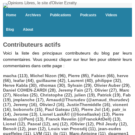
Home
Archives
Publications
Podcasts
Videos
Blog
About
Contributeurs actifs
Voici la liste des principaux contributeurs du blog par leurs
commentaires. Vous pouvez cliquer sur leur lien pour obtenir leurs
commentaires dans cette page :
macha
(113),
Michel Nizon
(96),
Pierre
(85),
Fabien
(66),
herve
(66),
leafar
(44),
guillaume
(42),
Laurent
(40),
philippe
(32),
Herve Kabla
(30),
rthomas
(30),
Sylvain
(29),
Olivier Auber
(29),
Daniel COHEN-ZARDI
(28),
Jeremy Fain
(27),
Olivier
(27),
Marc
(27),
Nicolas
(25),
Christophe
(22),
julien
(19),
Patrick
(19),
Fab
(19),
jmplanche
(17),
Arnaud@Thurudev (@arnaud_thurudev)
(17),
Jeremy
(16),
OlivierJ
(16),
JustinThemiddle
(16),
vicnent
(16),
bobonofx
(15),
Paul Gateau
(15),
Pierre Jol
(14),
patr_ix
(14),
Jerome
(13),
Lionel LaskÃ© (@lionellaske)
(13),
Pierre
Mawas (@Pem)
(13),
Franck Revelin (@FranckAtDell)
(13),
Lionel
(12),
Pascal
(12),
anj
(12),
/Olivier
(12),
Phil Jeudy
(12),
Benoit
(12),
jean
(12),
Louis van Proosdij
(11),
jean-eudes
queffelec
(11),
LVM
(11),
jlc
(11),
Marc-Antoine
(11),
dparmen1