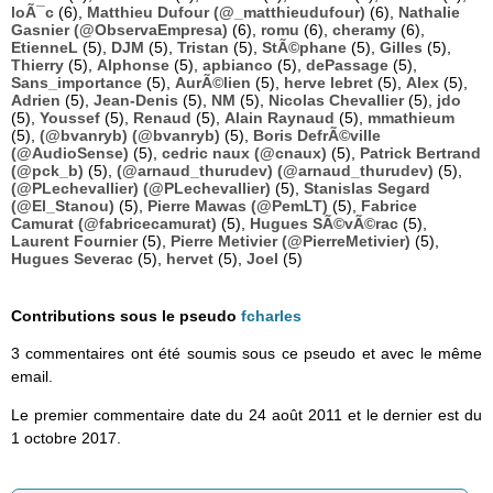
loÃ¯c
(6),
Matthieu Dufour (@_matthieudufour)
(6),
Nathalie
Gasnier (@ObservaEmpresa)
(6),
romu
(6),
cheramy
(6),
EtienneL
(5),
DJM
(5),
Tristan
(5),
StÃ©phane
(5),
Gilles
(5),
Thierry
(5),
Alphonse
(5),
apbianco
(5),
dePassage
(5),
Sans_importance
(5),
AurÃ©lien
(5),
herve lebret
(5),
Alex
(5),
Adrien
(5),
Jean-Denis
(5),
NM
(5),
Nicolas Chevallier
(5),
jdo
(5),
Youssef
(5),
Renaud
(5),
Alain Raynaud
(5),
mmathieum
(5),
(@bvanryb) (@bvanryb)
(5),
Boris DefrÃ©ville
(@AudioSense)
(5),
cedric naux (@cnaux)
(5),
Patrick Bertrand
(@pck_b)
(5),
(@arnaud_thurudev) (@arnaud_thurudev)
(5),
(@PLechevallier) (@PLechevallier)
(5),
Stanislas Segard
(@El_Stanou)
(5),
Pierre Mawas (@PemLT)
(5),
Fabrice
Camurat (@fabricecamurat)
(5),
Hugues SÃ©vÃ©rac
(5),
Laurent Fournier
(5),
Pierre Metivier (@PierreMetivier)
(5),
Hugues Severac
(5),
hervet
(5),
Joel
(5)
Contributions sous le pseudo
fcharles
3 commentaires ont été soumis sous ce pseudo et avec le même
email.
Le premier commentaire date du 24 août 2011 et le dernier est du
1 octobre 2017.