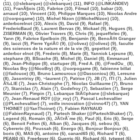
(11),
(@slebarque) (@slebarque)
(11),
INFO (@LINKANDEV)
(11),
FranÃ§ois
(10),
Fabrice
(10),
Filmail
(10),
babar
(10),
arnaud
(10),
Vincent
(10),
Philippe Marques
(10),
Nicolas Andre
(@corpogame)
(10),
Michel Nizon (@MichelNizon)
(10),
arderborelnot
(10),
Alexis
(9),
David
(9),
Rafael
(9),
FredericBaud
(9),
Laurent Bervas
(9),
Mickael
(9),
Hugues
(9),
ZISERMAN
(9),
Olivier Travers
(9),
Chris
(9),
jequeffelec
(9),
Yann
(9),
Fabrice Epelboin
(9),
Benjamin
(9),
BenoÃ®t Granger
(9),
laozi
(9),
Pierre YgriÃ©
(9),
(@olivez) (@olivez)
(9),
faculte
des sciences de la nature et de la vie
(9),
gepettot
(9),
arderbor elnot
(9),
Frederic
(8),
Marie
(8),
Yannick Lejeune
(8),
stephane
(8),
BScache
(8),
Michel
(8),
Daniel
(8),
Emmanuel
(8),
Jean-Philippe
(8),
startuper
(8),
Fred A.
(8),
@FredOu_
(8),
Nicolas Bry (@NicoBry)
(8),
@corpogame
(8),
fabienne billat
(@fadouce)
(8),
Bruno Lamouroux (@Dassoniou)
(8),
Lereune
(8),
Jasontrisy
(8),
~laurent
(7),
Patrice
(7),
JB
(7),
ITI
(7),
Julien
Ã‰LIE
(7),
Jean-Christophe
(7),
Nicolas Guillaume
(7),
Bruno
(7),
Stanislas
(7),
Alain
(7),
Godefroy
(7),
Sebastien
(7),
Serge
Meunier
(7),
Pimpin
(7),
Lebarque StÃ©phane (@slebarque)
(7),
Jean-Renaud ROY (@jr_roy)
(7),
Pascal Lechevallier
(@PLechevallier)
(7),
veille innovation (@vinno47)
(7),
YAN
THOINET (@YanThoinet)
(7),
Fabien RAYNAUD
(@FabienRaynaud)
(7),
Partech Shaker (@PartechShaker)
(7),
Legend
(6),
Romain
(6),
JÃ©rÃ´me
(6),
Paul
(6),
Eric
(6),
Serge
(6),
Benoit Felten
(6),
Alban
(6),
Jacques
(6),
sebou
(6),
Cybereric
(6),
Poussah
(6),
Energo
(6),
Bonjour Bonjour
(6),
boris
(6),
MAS
(6),
antoine
(6),
canard65
(6),
Richard T
(6),
PEAI60
(6),
Free4ever
(6),
Guerric
(6),
Richard
(6),
tvtweet
(6),