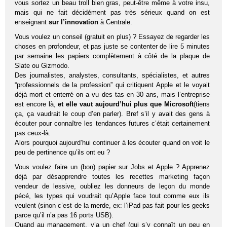
vous sortez un beau troll bien gras, peut-être même à votre insu,
mais qui ne fait décidément pas très sérieux quand on est
enseignant
sur l’innovation
à Centrale.
Vous voulez un conseil (gratuit en plus) ? Essayez de regarder les
choses en profondeur, et pas juste se contenter de lire 5 minutes
par semaine les papiers complètement à côté de la plaque de
Slate ou Gizmodo.
Des journalistes, analystes, consultants, spécialistes, et autres
“professionnels de la profession” qui critiquent Apple et le voyait
déjà mort et enterré on a vu des tas en 30 ans, mais l’entreprise
est encore là,
et elle vaut aujourd’hui plus que Microsoft
(tiens
ça, ça vaudrait le coup d’en parler). Bref s’il y avait des gens à
écouter pour connaître les tendances futures c’était certainement
pas ceux-là.
Alors pourquoi aujourd’hui continuer à les écouter quand on voit le
peu de pertinence qu’ils ont eu ?
Vous voulez faire un (bon) papier sur Jobs et Apple ? Apprenez
déjà par désapprendre toutes les recettes marketing façon
vendeur de lessive, oubliez les donneurs de leçon du monde
pécé, les types qui voudrait qu’Apple face tout comme eux ils
veulent (sinon c’est de la merde, ex: l’iPad pas fait pour les geeks
parce qu’il n’a pas 16 ports USB).
Quand au management, y’a un chef (qui s’y connaît un peu en