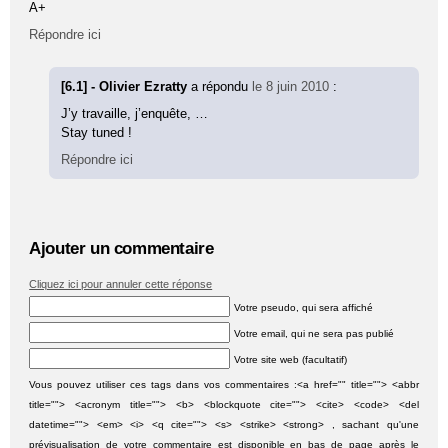
A+
Répondre ici
[6.1] - Olivier Ezratty
a répondu
le 8 juin 2010
:
J’y travaille, j’enquête, …
Stay tuned !
Répondre ici
Ajouter un commentaire
Cliquez ici pour annuler cette réponse
Votre pseudo, qui sera affiché
Votre email, qui ne sera pas publié
Votre site web (facultatif)
Vous pouvez utiliser ces tags dans vos commentaires :<a href="" title=""> <abbr
title=""> <acronym title=""> <b> <blockquote cite=""> <cite> <code> <del
datetime=""> <em> <i> <q cite=""> <s> <strike> <strong> , sachant qu'une
prévisualisation de votre commentaire est disponible en bas de page après le