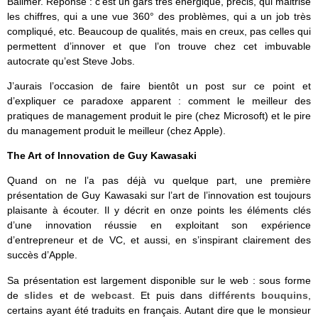
Ballmer. Réponse : c’est un gars très énergique, précis, qui maitrise
les chiffres, qui a une vue 360° des problèmes, qui a un job très
compliqué, etc. Beaucoup de qualités, mais en creux, pas celles qui
permettent d’innover et que l’on trouve chez cet imbuvable
autocrate qu’est Steve Jobs.
J’aurais l’occasion de faire bientôt un post sur ce point et
d’expliquer ce paradoxe apparent : comment le meilleur des
pratiques de management produit le pire (chez Microsoft) et le pire
du management produit le meilleur (chez Apple).
The Art of Innovation de
Guy Kawasaki
Quand on ne l’a pas déjà vu quelque part, une première
présentation de Guy Kawasaki sur l’art de l’innovation est toujours
plaisante à écouter. Il y décrit en onze points les éléments clés
d’une innovation réussie en exploitant son expérience
d’entrepreneur et de VC, et aussi, en s’inspirant clairement des
succès d’Apple.
Sa présentation est largement disponible sur le web : sous forme
de
slides
et de
webcast
. Et puis dans
différents bouquins
,
certains ayant été traduits en français. Autant dire que le monsieur