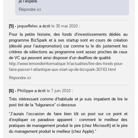
je l’espère.
Répondre ici
[5] -
jequeffelec
a écrit
le 30 mai 2010
:
Pour la petite histoire, des fonds d’investissements dédiés au
programme BizSpark et à ses startup sont en cours de création
(désolé pour l’autopromotion) car comme tu le dis justement les
critères de sélections au programme sont assez proches de ceux
de VC qui peuvent ainsi disposer d’un dealflow de qualité.
http://www.lemondeinformatique.fr/actualites/lire-des-fonds-pour-
faire-passer-l-atlantique-aux-start-up-de-bizspark-30743.html
Répondre ici
[6] -
Philippe
a écrit
le 7 juin 2010
:
Très intéressant comme d’habitude et je suis impatient de lire le
post tiré de la “fulgurance” ci-dessous
“J’aurais l’occasion de faire bien tôt un post sur ce point et
d’expliquer ce paradoxe apparent : comment le meilleur des
pratiques de management produit le pire (chez Microsoft) et le pire
du management produit le meilleur (chez Apple).”