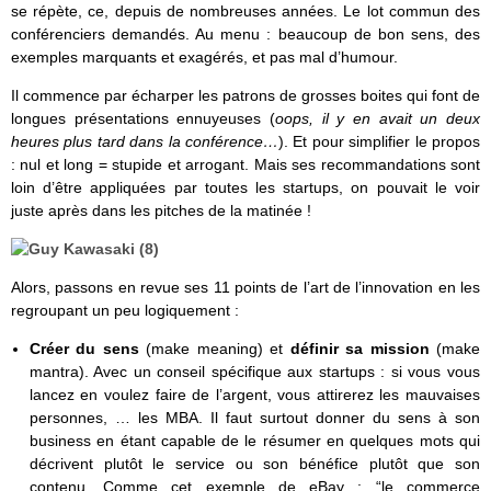
se répète, ce, depuis de nombreuses années. Le lot commun des
conférenciers demandés. Au menu : beaucoup de bon sens, des
exemples marquants et exagérés, et pas mal d’humour.
Il commence par écharper les patrons de grosses boites qui font de
longues présentations ennuyeuses (
oops, il y en avait un deux
heures plus tard dans la conférence…
). Et pour simplifier le propos
: nul et long = stupide et arrogant. Mais ses recommandations sont
loin d’être appliquées par toutes les startups, on pouvait le voir
juste après dans les pitches de la matinée !
Alors, passons en revue ses 11 points de l’art de l’innovation en les
regroupant un peu logiquement :
Créer du sens
(make meaning) et
définir sa mission
(make
mantra). Avec un conseil spécifique aux startups : si vous vous
lancez en voulez faire de l’argent, vous attirerez les mauvaises
personnes, … les MBA. Il faut surtout donner du sens à son
business en étant capable de le résumer en quelques mots qui
décrivent plutôt le service ou son bénéfice plutôt que son
contenu. Comme cet exemple de eBay : “le commerce