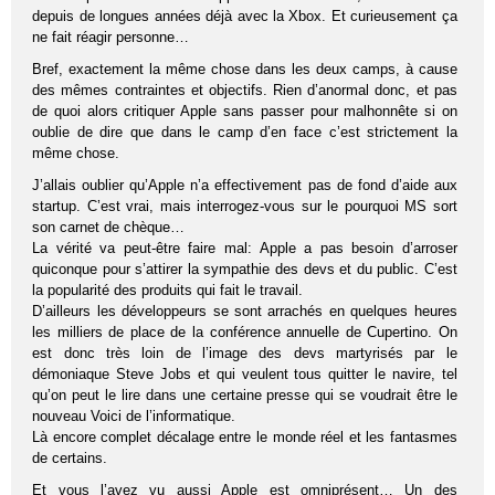
depuis de longues années déjà avec la Xbox. Et curieusement ça
ne fait réagir personne…
Bref, exactement la même chose dans les deux camps, à cause
des mêmes contraintes et objectifs. Rien d’anormal donc, et pas
de quoi alors critiquer Apple sans passer pour malhonnête si on
oublie de dire que dans le camp d’en face c’est strictement la
même chose.
J’allais oublier qu’Apple n’a effectivement pas de fond d’aide aux
startup. C’est vrai, mais interrogez-vous sur le pourquoi MS sort
son carnet de chèque…
La vérité va peut-être faire mal: Apple a pas besoin d’arroser
quiconque pour s’attirer la sympathie des devs et du public. C’est
la popularité des produits qui fait le travail.
D’ailleurs les développeurs se sont arrachés en quelques heures
les milliers de place de la conférence annuelle de Cupertino. On
est donc très loin de l’image des devs martyrisés par le
démoniaque Steve Jobs et qui veulent tous quitter le navire, tel
qu’on peut le lire dans une certaine presse qui se voudrait être le
nouveau Voici de l’informatique.
Là encore complet décalage entre le monde réel et les fantasmes
de certains.
Et vous l’avez vu aussi Apple est omniprésent… Un des