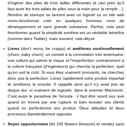
d’ingérer des piles de trois tailles différentes (à ceci près qu’il
faut avoir les trois tailles de piles sous la main pour la remplir…).
Nombre de startups se lancent avec un logiciel ou un site web
mono-fonctionnel créé en quelques hommes mois de
développement et sans grande substance. Parfois, cela peut
fonctionner quand la simplicité extrême est un véritable bénéfice
(comme dans Twitter), mais souvent, cela déçoit.
Livrez
(don’t worry, be crappy) et
améliorez continuellement
(churn, baby churn), un conseil à la connotation très américaine,
une culture qui admet le risque et l’imperfection contrairement à
la culture française (d’ingénieurs) qui cherche la perfection, quel
qu’en soit le coût. Si vous êtes vraiment innovants, ne cherchez
donc pas la perfection. Livrez rapidement votre produit imparfait
et améliorez le ensuite. Il rappelle ainsi qu’il n’y avait pas de
disque dur, ni vraiment de logiciels, dans le premier Macintosh.
C’est aussi le paradoxe de l’écoute : il faut être sourd aux avis
quand on innove par une rupture et bien écouter ses clients
quand on perfectionne son produit. Deux attitudes et deux
processus diamétralement opposés.
Soyez opportunistes
(let 100 flowers blossom) et vendez sans