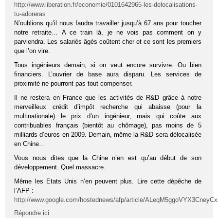
http://www.liberation.fr/economie/0101642965-les-delocalisations-
tu-adoreras
N’oublions qu’il nous faudra travailler jusqu’à 67 ans pour toucher
notre retraite… A ce train là, je ne vois pas comment on y
parviendra. Les salariés âgés coûtent cher et ce sont les premiers
que l’on vire.
Tous ingénieurs demain, si on veut encore survivre. Ou bien
financiers. L’ouvrier de base aura disparu. Les services de
proximité ne pourront pas tout compenser.
Il ne restera en France que les activités de R&D grâce à notre
merveilleux crédit d’impôt recherche qui abaisse (pour la
multinationale) le prix d’un ingénieur, mais qui coûte aux
contribuables français (bientôt au chômage), pas moins de 5
milliards d’euros en 2009. Demain, même la R&D sera délocalisée
en Chine…
Vous nous dites que la Chine n’en est qu’au début de son
développement. Quel massacre.
Même les Etats Unis n’en peuvent plus. Lire cette dépêche de
l’AFP :
http://www.google.com/hostednews/afp/article/ALeqM5ggoVYX3Cney
Répondre ici