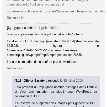
couterait-que-187-dollars-en-composants/
http://www.combourse.com/Societe/Suicides_en_chaine_chez_le_fabr
Répondre ici
[6] -
gypais
a écrit
le 17 juillet 2010
:
bonjour si j’essaye de voir le pdf de cet article j’obtiens :
Fatal error: Out of memory (allocated 30408704) (tried to allocate
3238036 bytes) in
/homepages/31/d167922195/htdocs/wordpress/wp-
content/plugins/wp-mpdf/mpdf/mpdf.php on line 23888
Il y a une limitation ds la conf de php ds wordpress …
Répondre ici
[6.1] - Olivier Ezratty
a répondu
le 18 juillet 2010
:
Cela provient du trop grand nombre d’images dans l’article
et c’est une limitation du plug-in pour WordPress de
génération du PDF.
J’ai essayé de supprimer des images pour générer le PDF.