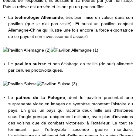
débuts de l’exposition, ils bossaient 12 heures par jour non stop.
Puis la relève est arrivée et ils ont pu un peu souffler.
La
technologie Allemande
, très bien mise en valeur dans son
pavillon (que je n’ai pas visité). Et aussi un pavillon conjoint
Allemagne-Chine qui illustre une fois encore la force exportatrice
de ce pays et son investissement associé.
Le
pavillon suisse
et son éclairage en treillis (de nuit) alimenté
par cellules photovoltaïques.
Le
pathos de la Pologne
, dont le pavillon présentait une
surprenante vidéo en images de synthèse racontant l’histoire du
pays. En gros, un pays qui raconte deux mille ans d’histoires
sous l’angle presque uniquement militaire, avec plus d’invasions
des voisins que de combats victorieux à l’extérieur. Le tout se
terminant par l’effroyable seconde guerre mondiale.
L’architecture du bâtiment fait d’ailleurs penser à un char Panzer