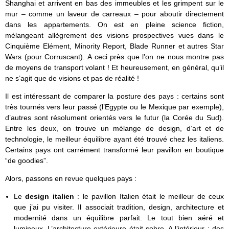
Shanghai et arrivent en bas des immeubles et les grimpent sur le
mur – comme un laveur de carreaux – pour aboutir directement
dans les appartements. On est en pleine science fiction,
mélangeant allègrement des visions prospectives vues dans le
Cinquième Elément, Minority Report, Blade Runner et autres Star
Wars (pour Corruscant). A ceci près que l’on ne nous montre pas
de moyens de transport volant ! Et heureusement, en général, qu’il
ne s’agit que de visions et pas de réalité !
Il est intéressant de comparer la posture des pays : certains sont
très tournés vers leur passé (l’Egypte ou le Mexique par exemple),
d’autres sont résolument orientés vers le futur (la Corée du Sud).
Entre les deux, on trouve un mélange de design, d’art et de
technologie, le meilleur équilibre ayant été trouvé chez les italiens.
Certains pays ont carrément transformé leur pavillon en boutique
“de goodies”.
Alors, passons en revue quelques pays :
Le
design italien
: le pavillon Italien était le meilleur de ceux
que j’ai pu visiter. Il associait tradition, design, architecture et
modernité dans un équilibre parfait. Le tout bien aéré et
lumineux. L’architecture extérieure était sobre. A l’intérieur : des