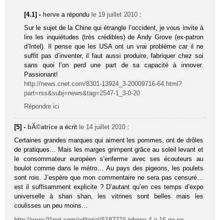
[4.1] -
herve
a répondu
le 19 juillet 2010
:
Sur le sujet de la Chine qui étrangle l’occident, je vous invite à
lire les inquiétudes (très crédibles) de Andy Grove (ex-patron
d’Intel). Il pense que les USA ont un vrai problème car il ne
suffit pas d’inventer, il faut aussi produire, fabriquer chez soi
sans quoi l’on perd une part de sa capacité à innover.
Passionant!
http://news.cnet.com/8301-13924_3-20009716-64.html?
part=rss&subj=news&tag=2547-1_3-0-20
Répondre ici
[5] -
bÃ©atrice
a écrit
le 14 juillet 2010
:
Certaines grandes marques qui aiment les pommes, ont de drôles
de pratiques… Mais les marges grimpent grâce au soleil levant et
le consommateur européen s’enferme avec ses écouteurs au
boulot comme dans le métro… Au pays des pigeons, les poulets
sont rois. J’espère que mon commentaire ne sera pas censuré…
est il suffisamment explicite ? D’autant qu’en ces temps d’expo
universelle à shan shan, les vitrines sont belles mais les
coulisses un peu moins…
http://www.01net.com/editorial/518727/l-iphone-4-a-16-go-ne-