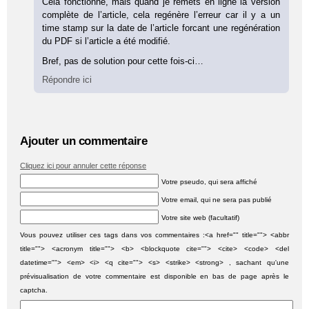
Cela fonctionne, mais quand je remets en ligne la version
complète de l’article, cela regénère l’erreur car il y a un
time stamp sur la date de l’article forcant une regénération
du PDF si l’article a été modifié.
Bref, pas de solution pour cette fois-ci…
Répondre ici
Ajouter un commentaire
Cliquez ici pour annuler cette réponse
Votre pseudo, qui sera affiché
Votre email, qui ne sera pas publié
Votre site web (facultatif)
Vous pouvez utiliser ces tags dans vos commentaires :<a href="" title=""> <abbr
title=""> <acronym title=""> <b> <blockquote cite=""> <cite> <code> <del
datetime=""> <em> <i> <q cite=""> <s> <strike> <strong> , sachant qu'une
prévisualisation de votre commentaire est disponible en bas de page après le
captcha.