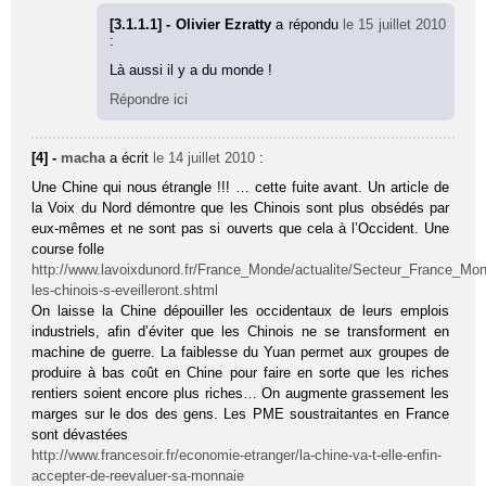
[3.1.1.1] - Olivier Ezratty
a répondu
le 15 juillet 2010
:
Là aussi il y a du monde !
Répondre ici
[4] -
macha
a écrit
le 14 juillet 2010
:
Une Chine qui nous étrangle !!! … cette fuite avant. Un article de
la Voix du Nord démontre que les Chinois sont plus obsédés par
eux-mêmes et ne sont pas si ouverts que cela à l’Occident. Une
course folle
http://www.lavoixdunord.fr/France_Monde/actualite/Secteur_France_Mon
les-chinois-s-eveilleront.shtml
On laisse la Chine dépouiller les occidentaux de leurs emplois
industriels, afin d’éviter que les Chinois ne se transforment en
machine de guerre. La faiblesse du Yuan permet aux groupes de
produire à bas coût en Chine pour faire en sorte que les riches
rentiers soient encore plus riches… On augmente grassement les
marges sur le dos des gens. Les PME soustraitantes en France
sont dévastées
http://www.francesoir.fr/economie-etranger/la-chine-va-t-elle-enfin-
accepter-de-reevaluer-sa-monnaie