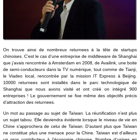
On trouve ainsi de nombreux returnees à la tête de startups
chinoises. C’est le cas d’une entreprise de middleware de Shanghai
que j’avais rencontrée à Amsterdam en 2008, de Availink, une boite
de semi-conducteurs dans la TV numérique, tout comme de Tianji,
le Viadeo local, rencontrée par la mission IT Express à Beijing.
10000 returnees sont installés dans le parc technologique de
Shanghai que nous avons visité et ont créé on intégré 900
entreprises ! Le gouvernement se fixe même des objectifs précis
d’attraction des returnees.
Un mot au passage au sujet de Taïwan. La réunification n’est plus
un sujet tabou. Elle deviendra évidente lorsque le niveau de vie en
Chine s’approchera de celui de Taïwan. D’autant plus que Taïwan
ne constitue plus une menace pour la Chine. Taïwan est d’ailleurs
un gros contributeur à l’économie chinoise. Nombre d’usines en