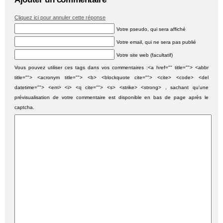
Cliquez ici pour annuler cette réponse
Votre pseudo, qui sera affiché
Votre email, qui ne sera pas publié
Votre site web (facultatif)
Vous pouvez utiliser ces tags dans vos commentaires :<a href="" title=""> <abbr
title=""> <acronym title=""> <b> <blockquote cite=""> <cite> <code> <del
datetime=""> <em> <i> <q cite=""> <s> <strike> <strong> , sachant qu'une
prévisualisation de votre commentaire est disponible en bas de page après le
captcha.