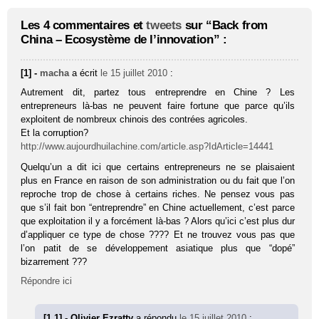
Les 4 commentaires et
tweets
sur “Back from
China – Ecosystème de l’innovation” :
[1] -
macha
a écrit
le 15 juillet 2010
:
Autrement dit, partez tous entreprendre en Chine ? Les
entrepreneurs là-bas ne peuvent faire fortune que parce qu’ils
exploitent de nombreux chinois des contrées agricoles.
Et la corruption?
http://www.aujourdhuilachine.com/article.asp?IdArticle=14441
Quelqu’un a dit ici que certains entrepreneurs ne se plaisaient
plus en France en raison de son administration ou du fait que l’on
reproche trop de chose à certains riches. Ne pensez vous pas
que s’il fait bon “entreprendre” en Chine actuellement, c’est parce
que exploitation il y a forcément là-bas ? Alors qu’ici c’est plus dur
d’appliquer ce type de chose ???? Et ne trouvez vous pas que
l’on patit de se développement asiatique plus que “dopé”
bizarrement ???
Répondre ici
[1.1] - Olivier Ezratty
a répondu
le 15 juillet 2010
: