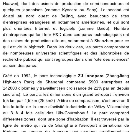
Huawei), dont des usines de production de semi-conducteurs et
quelques japonaises (comme Kyocera ou Sony). Le second est
éclaté au nord ouest de Beijing, avec beaucoup de sites
d’entreprises étrangères et notamment américaines, et qui sont
plus orientées Internet et logiciels (comme Baidu). Nombre
d’entreprises qui font leur R&D dans ces parcs technologiques ont
des usines de production ailleurs, notamment à Shenzhen pour ce
qui est de la hightech. Dans les deux cas, les parcs comprennent
de nombreuses universités scientifiques et des laboratoires de
recherche publics qui sont regroupés dans une “cité des sciences”
au sein des parcs.
Créé en 1992, le parc technologique
ZJ Innoparc
(ZhangJiang
High-tech Park) de Shanghai comprend 5900 entreprises et
142000 diplômés y travaillent (en croissance de 22% par an depuis
cinq ans). Le parc a les dimensions d’un grand aéroport : environ
5,5 km par 4,5 km (25 km2). A titre de comparaison, c’est environ 6
fois la taille de la zone d’activité industrielle de Vélizy Villacoublay
ou 3 à 4 fois celle des Ulis-Courtaboeuf. Le parc comprend
différentes zones, dont une zone d’habitation. Il est traversé par la
ligne de métro qui va de Shanghai à l’aéroport international de
Pudong, un moyen de transport qui manque cruellement au