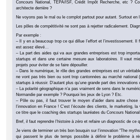
Concours National, TEPA/ISF, Crédit Impôt Recherche, etc ? Comm
architecte derrière ?
Ne voyons pas le mal ou le complot partout pour autant. Surtout en l
Les pôles de compétitivité ne sont pas à rejetter radicalement. Dia
Par exemple :
– Il y en a beaucoup trop ce qui dillue l’effort et l’investissement. I
est assez élevé…
– La part des aides qui va aux grandes entreprises est trop importa
startups et dans une certaine mesure aux laboratoires. Il vaut m
projets pour éviter de se faire dépouiller.
– Dans le numérique, le rôle des grandes entreprises est un véritable
ne vont pas très bien ou sont trop cantonnées au marché national 
startups à réussir. D’autant plus qu’une grande part des innovations
– La polarité géographique n’a pas vraiment de sens dans le numériq
Normandie par exemple ? Pourquoi les jeux de Lyon ? Etc.
– Pôle ou pas, il faut trouver le moyen d’aider dans autre chose
l’innovation en France ! C’est l’écoute des clients, le marketing, l
ce titre que le coaching des startups lauréates du Concours Nationa
Bref, il faut reprendre l’histoire à zéro et refaire un diagnostic de ce
Je viens de terminer un très bon bouquin sur l’innovation “The myths 
qui passent le plus de temps possible à définir le problème à ré