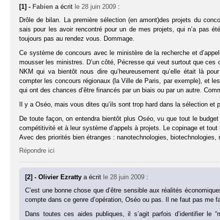
[1] -
Fabien
a écrit
le 28 juin 2009
:
Drôle de bilan. La première sélection (en amont)des projets du conco
sais pour les avoir rencontré pour un de mes projets, qui n’a pas été 
toujours pas au rendez vous. Dommage.
Ce système de concours avec le ministère de la recherche et d’appel à 
mousser les ministres. D’un côté, Pécresse qui veut surtout que ces c
NKM qui va bientôt nous dire qu’heureusement qu’elle était là pou
compter les concours régionaux (la Ville de Paris, par exemple), et les
qui ont des chances d’être financés par un biais ou par un autre. Comm
Il y a Oséo, mais vous dites qu’ils sont trop hard dans la sélection et
De toute façon, on entendra bientôt plus Oséo, vu que tout le budget 
compétitivité et à leur système d’appels à projets. Le copinage et tout 
Avec des priorités bien étranges : nanotechnologies, biotechnologie
Répondre ici
[2] - Olivier Ezratty
a écrit
le 28 juin 2009
:
C’est une bonne chose que d’être sensible aux réalités économiques,
compte dans ce genre d’opération, Oséo ou pas. Il ne faut pas me fair
Dans toutes ces aides publiques, il s’agit parfois d’identifier le