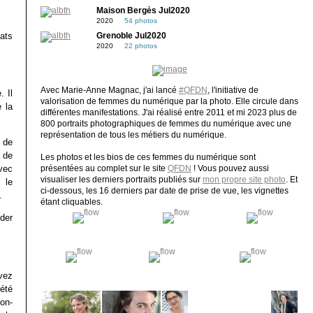
Maison Bergès Jul2020
2020
54 photos
éats
Grenoble Jul2020
2020
22 photos
Avec Marie-Anne Magnac, j'ai lancé
#QFDN
, l'initiative de
 Il
valorisation de femmes du numérique par la photo. Elle circule dans
 la
différentes manifestations. J'ai réalisé entre 2011 et mi 2023 plus de
800 portraits photographiques de femmes du numérique avec une
représentation de tous les métiers du numérique.
 de
 de
Les photos et les bios de ces femmes du numérique sont
avec
présentées au complet sur le site
QFDN
! Vous pouvez aussi
visualiser les derniers portraits publiés sur
mon propre site photo
. Et
 le
ci-dessous, les 16 derniers par date de prise de vue, les vignettes
.
étant cliquables.
ider
vez
été
on-