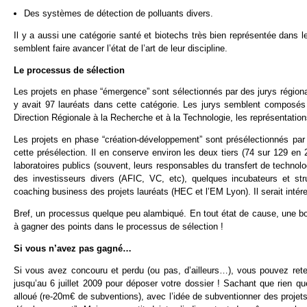
Des systèmes de détection de polluants divers.
Il y a aussi une catégorie santé et biotechs très bien représentée dans les
semblent faire avancer l’état de l’art de leur discipline.
Le processus de sélection
Les projets en phase “émergence” sont sélectionnés par des jurys régiona
y avait 97 lauréats dans cette catégorie. Les jurys semblent composés
Direction Régionale à la Recherche et à la Technologie, les représentatio
Les projets en phase “création-développement” sont présélectionnés par 
cette présélection. Il en conserve environ les deux tiers (74 sur 129 en
laboratoires publics (souvent, leurs responsables du transfert de technolo
des investisseurs divers (AFIC, VC, etc), quelques incubateurs et 
coaching business des projets lauréats (HEC et l’EM Lyon). Il serait intér
Bref, un processus quelque peu alambiqué. En tout état de cause, une bonn
à gagner des points dans le processus de sélection !
Si vous n’avez pas gagné…
Si vous avez concouru et perdu (ou pas, d’ailleurs…), vous pouvez ret
jusqu’au 6 juillet 2009 pour déposer votre dossier ! Sachant que rien q
alloué (re-20m€ de subventions), avec l’idée de subventionner des projet