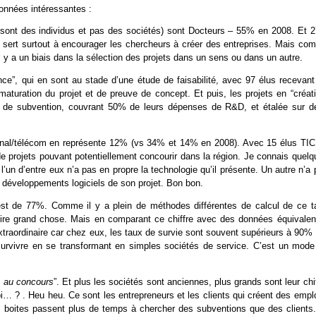
données intéressantes :
 sont des individus et pas des sociétés) sont Docteurs – 55% en 2008. Et 
 sert surtout à encourager les chercheurs à créer des entreprises. Mais co
l y a un biais dans la sélection des projets dans un sens ou dans un autre.
nce”, qui en sont au stade d’une étude de faisabilité, avec 97 élus recevant
uration du projet et de preuve de concept. Et puis, les projets en “créati
 de subvention, couvrant 50% de leurs dépenses de R&D, et étalée sur d
signal/télécom en représente 12% (vs 34% et 14% en 2008). Avec 15 élus TIC
e projets pouvant potentiellement concourir dans la région. Je connais quelq
l’un d’entre eux n’a pas en propre la technologie qu’il présente. Un autre n’a
 développements logiciels de son projet. Bon bon.
est de 77%. Comme il y a plein de méthodes différentes de calcul de ce t
dire grand chose. Mais en comparant ce chiffre avec des données équivalen
d’extraordinaire car chez eux, les taux de survie sont souvent supérieurs à 90%
survivre en se transformant en simples sociétés de service. C’est un mode
e au concours
”. Et plus les sociétés sont anciennes, plus grands sont leur chi
… ? . Heu heu. Ce sont les entrepreneurs et les clients qui créent des emplo
s boites passent plus de temps à chercher des subventions que des clients.