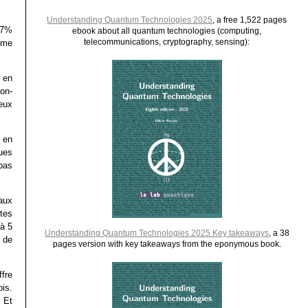
Understanding Quantum Technologies 2025
, a free 1,522 pages
27%
ebook about all quantum technologies (computing,
telecommunications, cryptography, sensing):
mme
 en
on-
eux
 en
ues
 pas
aux
tes
 à 5
Understanding Quantum Technologies 2025 Key takeaways
, a 38
 de
pages version with key takeaways from the eponymous book.
ffre
is.
 Et