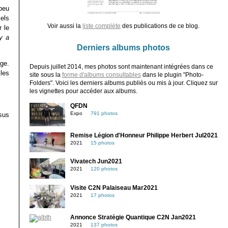
peu
els
Voir aussi la
liste complète
des publications de ce blog.
r le
ry a
Derniers albums photos
ge.
Depuis juillet 2014, mes photos sont maintenant intégrées dans ce
les
site sous la
forme d'albums consultables
dans le plugin "Photo-
Folders". Voici les derniers albums publiés ou mis à jour. Cliquez sur
les vignettes pour accéder aux albums.
QFDN
Expo
791 photos
ssus
Remise Légion d'Honneur Philippe Herbert Jul2021
2021
15 photos
Vivatech Jun2021
2021
120 photos
Visite C2N Palaiseau Mar2021
2021
17 photos
Annonce Stratégie Quantique C2N Jan2021
2021
137 photos