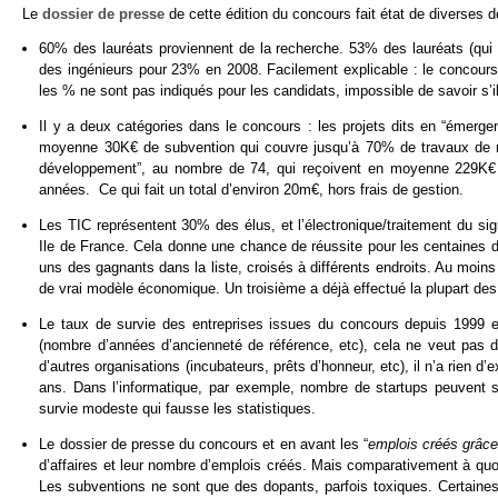
Le
dossier de presse
de cette édition du concours fait état de diverses 
60% des lauréats proviennent de la recherche. 53% des lauréats (qui
des ingénieurs pour 23% en 2008. Facilement explicable : le concours
les % ne sont pas indiqués pour les candidats, impossible de savoir s’i
Il y a deux catégories dans le concours : les projets dits en “émerge
moyenne 30K€ de subvention qui couvre jusqu’à 70% de travaux de mat
développement”, au nombre de 74, qui reçoivent en moyenne 229K€
années. Ce qui fait un total d’environ 20m€, hors frais de gestion.
Les TIC représentent 30% des élus, et l’électronique/traitement du 
Ile de France. Cela donne une chance de réussite pour les centaines d
uns des gagnants dans la liste, croisés à différents endroits. Au moins 
de vrai modèle économique. Un troisième a déjà effectué la plupart des
Le taux de survie des entreprises issues du concours depuis 1999 
(nombre d’années d’ancienneté de référence, etc), cela ne veut pas 
d’autres organisations (incubateurs, prêts d’honneur, etc), il n’a rien 
ans. Dans l’informatique, par exemple, nombre de startups peuvent 
survie modeste qui fausse les statistiques.
Le dossier de presse du concours et en avant les “
emplois créés grâc
d’affaires et leur nombre d’emplois créés. Mais comparativement à quoi
Les subventions ne sont que des dopants, parfois toxiques. Certaine