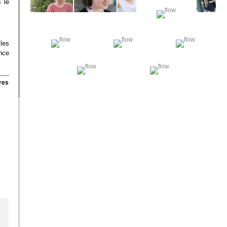
 le
les
nce
res