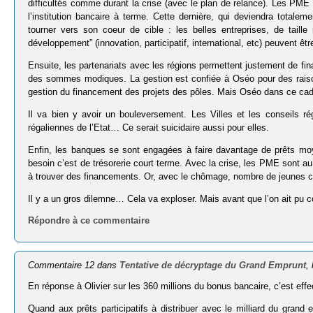
difficultés comme durant la crise (avec le plan de relance). Les PME
l’institution bancaire à terme. Cette dernière, qui deviendra total
tourner vers son coeur de cible : les belles entreprises, de taill
développement” (innovation, participatif, international, etc) peuvent ê
Ensuite, les partenariats avec les régions permettent justement de fin
des sommes modiques. La gestion est confiée à Oséo pour des raison
gestion du financement des projets des pôles. Mais Oséo dans ce cadre,
Il va bien y avoir un bouleversement. Les Villes et les conseils ré
régaliennes de l’Etat… Ce serait suicidaire aussi pour elles.
Enfin, les banques se sont engagées à faire davantage de prêts mo
besoin c’est de trésorerie court terme. Avec la crise, les PME sont au
à trouver des financements. Or, avec le chômage, nombre de jeunes ca
Il y a un gros dilemne… Cela va exploser. Mais avant que l’on ait pu
Répondre à ce commentaire
Commentaire 12 dans
Tentative de décryptage du Grand Emprunt
,
En réponse à Olivier sur les 360 millions du bonus bancaire, c’est eff
Quand aux prêts participatifs à distribuer avec le milliard du grand em