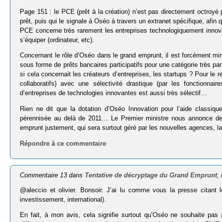
Page 151 : le PCE (prêt à la création) n’est pas directement octroyé p
prêt, puis qui le signale à Oséo à travers un extranet spécifique, afin
PCE concerne très rarement les entreprises technologiquement innova
s’équiper (ordinateur, etc).
Concernant le rôle d’Oséo dans le grand emprunt, il est forcément min
sous forme de prêts bancaires participatifs pour une catégorie très part
si cela concernait les créateurs d’entreprises, les startups ? Pour le r
collaboratifs) avec une sélectivité drastique (par les fonctionn
d’entreprises de technologies innovantes est aussi très sélectif…
Rien ne dit que la dotation d’Oséo Innovation pour l’aide classi
pérennisée au delà de 2011… Le Premier ministre nous annonce des 
emprunt justement, qui sera surtout géré par les nouvelles agences, la
Répondre à ce commentaire
Commentaire 13 dans
Tentative de décryptage du Grand Emprunt
,
@aleccio et olivier. Bonsoir. J’ai lu comme vous la presse citant 
investissement, international).
En fait, à mon avis, cela signifie surtout qu’Oséo ne souhaite pas 