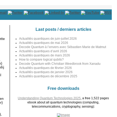
Last posts / derniers articles
tte
Actualités quantiques de juin-juillet 2026
Actualités quantiques de mai 2026
Decode Quantum à l’envers avec Sébastien Marie de Matmut
Actualités quantiques d’avril 2026
Actualités quantiques de mars 2026
,
How to compare logical qubits?
m)
Decode Quantum with Christian Weedbrook from Xanadu
dij
Actualités quantiques de février 2026
Actualités quantiques de janvier 2026
l
Actualités quantiques de décembre 2025
Free downloads
Understanding Quantum Technologies 2025
, a free 1,522 pages
ien
r)
ebook about all quantum technologies (computing,
telecommunications, cryptography, sensing):
),