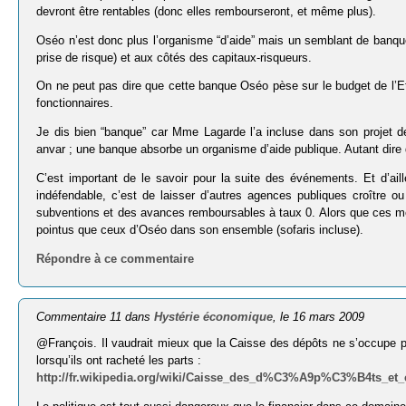
devront être rentables (donc elles rembourseront, et même plus).
Oséo n’est donc plus l’organisme “d’aide” mais un semblant de banque
prise de risque) et aux côtés des capitaux-risqueurs.
On ne peut pas dire que cette banque Oséo pèse sur le budget de l
fonctionnaires.
Je dis bien “banque” car Mme Lagarde l’a incluse dans son projet d
anvar ; une banque absorbe un organisme d’aide publique. Autant dire qu
C’est important de le savoir pour la suite des événements. Et d’ail
indéfendable, c’est de laisser d’autres agences publiques croître ou
subventions et des avances remboursables à taux 0. Alors que ces mê
pointus que ceux d’Oséo dans son ensemble (sofaris incluse).
Répondre à ce commentaire
Commentaire 11 dans
Hystérie économique
, le 16 mars 2009
@François. Il vaudrait mieux que la Caisse des dépôts ne s’occupe p
lorsqu’ils ont racheté les parts :
http://fr.wikipedia.org/wiki/Caisse_des_d%C3%A9p%C3%B4ts_et_