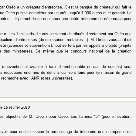
ar Oséo à un créateur d’entreprise. C’est la banque du créateur qui fait le
 que Oséo puisse compléter par un prêt jusqu’à 7 000 euros et le garantir. Le
ntes… Il permet de se constituer une petite trésorerie de démarrage pour
eur. Les 1 milliards d’euros ne seront distribués directement par Oséo que
iculière d’entreprises (de croissance, rentables…). M. Drouin vous a t-il dit
este (avances et subventions), tout se fera par les appels à projets (projets
aires des ministères). De même que le concours national de la création
que (subvention et avance à taux 0 rembousable en cas de succès) sera
réductions énormes de déficits qui vont faire peur (en raison du grand
 recherche avec l’ANR et les universités).
 le 15 février 2010
les objectifs de M. Drouin pour Oséo. Les fameux “3i” (pour innovation,
avoir pour seule mission le remplissage de trésorerie des entreprises en