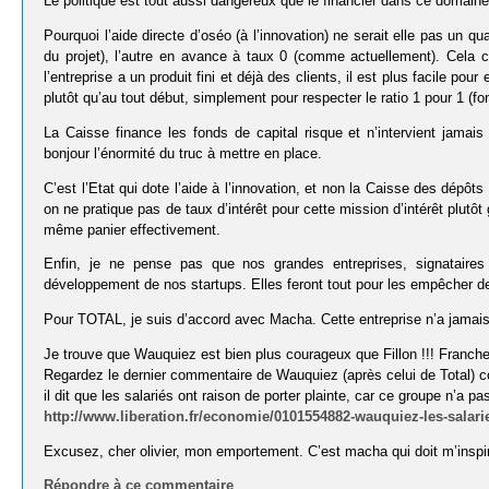
Le politique est tout aussi dangereux que le financier dans ce domain
Pourquoi l’aide directe d’oséo (à l’innovation) ne serait elle pas un 
du projet), l’autre en avance à taux 0 (comme actuellement). Cela 
l’entreprise a un produit fini et déjà des clients, il est plus facile po
plutôt qu’au tout début, simplement pour respecter le ratio 1 pour 1 (fo
La Caisse finance les fonds de capital risque et n’intervient jamai
bonjour l’énormité du truc à mettre en place.
C’est l’Etat qui dote l’aide à l’innovation, et non la Caisse des dépôt
on ne pratique pas de taux d’intérêt pour cette mission d’intérêt plutôt
même panier effectivement.
Enfin, je ne pense pas que nos grandes entreprises, signataire
développement de nos startups. Elles feront tout pour les empêcher 
Pour TOTAL, je suis d’accord avec Macha. Cette entreprise n’a jamais 
Je trouve que Wauquiez est bien plus courageux que Fillon !!! Franc
Regardez le dernier commentaire de Wauquiez (après celui de Total) co
il dit que les salariés ont raison de porter plainte, car ce groupe n’a p
http://www.liberation.fr/economie/0101554882-wauquiez-les-salarie
Excusez, cher olivier, mon emportement. C’est macha qui doit m’inspire
Répondre à ce commentaire