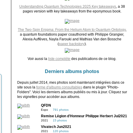
Understanding Quantum Technologies 2025 Key takeaways
, a 38
pages version with key takeaways from the eponymous book.
The Two-Spin Enigma: From the Helium Atom to Quantum Ontology
,
a quantum foundations paper coauthored with Philippe Grangier,
Alexia Auffèves, Nayla Farouki and Mathias Van den Bossche
(
paper backstory
).
Voir aussi la
liste complète
des publications de ce blog.
Derniers albums photos
Depuis juillet 2014, mes photos sont maintenant intégrées dans ce
site sous la
forme d'albums consultables
dans le plugin "Photo-
Folders". Voici les derniers albums publiés ou mis à jour. Cliquez sur
les vignettes pour accéder aux albums.
QFDN
Expo
791 photos
Remise Légion d'Honneur Philippe Herbert Jul2021
2021
15 photos
Vivatech Jun2021
2021
120 photos