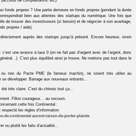
e (accords de complaisance, etc).
quasi fonds propres ? Une partie demeure en fonds propres (pendant la durée
correspondrait bien aux attentes des startups du numérique. Une fois que
ur elle de trouver des investisseurs (si besoin) et de négocier à son avantage,
nds propres / aide).
s directement auprès des startups jusqu’à présent. Encore heureux, sinon
s : c’est une avance à taux 0 (on ne fait pas d’argent avec de l’argent, donc
 général…). C’est plus équilibré ainsi je trouve. Ne mettons pas tout dans le
s ou non du Pacte PME (le fameux machin), ne soient très utiles au
de se développer. Barrage aux nouveaux entrants…
été très claire. C’est du chinois tout ça…
hement. Fillon courageux… au secours.
ncernant cette fois Continental :
as respecté les règles d’information
s-de-continental-auront-raison-de-porter-plainte
r ou plutôt les faits d’actualité…