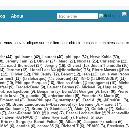
log
About
es. Vous pouvez cliquer sur leur lien pour obtenir leurs commentaires dans ce
far
(44),
guillaume
(42),
Laurent
(40),
philippe
(32),
Herve Kabla
(30),
8),
Jeremy Fain
(27),
Olivier
(27),
Marc
(27),
Nicolas
(25),
Christophe
(22),
@arnaud_thurudev)
(17),
Jeremy
(16),
OlivierJ
(16),
JustinThemiddle
(16)
14),
Jerome
(13),
Lionel LaskÃ© (@lionellaske)
(13),
Pierre Mawas (@Pe
(12),
/Olivier
(12),
Phil Jeudy
(12),
Benoit
(12),
jean
(12),
Louis van Proos
armen1
(11),
(@slebarque) (@slebarque)
(11),
INFO (@LINKANDEV)
(11),
ent
(10),
Philippe Marques
(10),
Nicolas Andre (@corpogame)
(10),
Miche
afael
(9),
FredericBaud
(9),
Laurent Bervas
(9),
Mickael
(9),
Hugues
(9),
Fabrice Epelboin
(9),
Benjamin
(9),
BenoÃ®t Granger
(9),
laozi
(9),
Pierre
t de la vie
(9),
gepettot
(9),
arderbor elnot
(9),
Frederic
(8),
Marie
(8),
Emmanuel
(8),
Jean-Philippe
(8),
startuper
(8),
Fred A.
(8),
@FredOu_
(8),
ce)
(8),
Bruno Lamouroux (@Dassoniou)
(8),
Lereune
(8),
~laurent
(7),
las Guillaume
(7),
Bruno
(7),
Stanislas
(7),
Alain
(7),
Godefroy
(7),
Sebast
)
(7),
Jean-Renaud ROY (@jr_roy)
(7),
Pascal Lechevallier (@PLechevallie
),
Fabien RAYNAUD (@FabienRaynaud)
(7),
Partech Shaker
,
Eric
(6),
Serge
(6),
Benoit Felten
(6),
Alban
(6),
Jacques
(6),
sebou
(6),
,
MAS
(6),
antoine
(6),
canard65
(6),
Richard T
(6),
PEAI60
(6),
Free4ever
(6