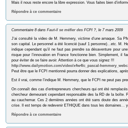
Mais il nous reste encore la libre expression. Vous faites bien d’info
Répondre à ce commentaire
Commentaire 8 dans
Faut-il se méfier des FCPI ?
, le 7 mars 2009
J’ai consulté la video de M. Hemmery, victime d’une arnaque. Sa PM
son capital. Le personnel a été licencié (sauf 1 personne)…etc. M. Hemm
indique cependant qu’il ne faut pas prendre sa désaventure pour une 
risque pour l’innovation en France fonctionne bien. Simplement, il f
pour éviter de se faire avoir. Attention à ce que vous signez !!!
http://www.dailymotion.com/video/x4w4lc_pascal-hemmery_web
Peut être que le FCPI mentionné pourra donner des explications, après le
Est il vrai, comme l’indique M. Hemmery, que le FCPI ne peut pas prendr
On connaît des cas d’entrepreneurs chercheurs qui ont été remplacés pa
chercheur demeurant cependant responsable des la RD de la boîte. Pa
au cauchemar. Ces 2 dernières années ont été sans doute des années 
crise. Il est temps de redevenir ETHIQUE dans tous les domaines… y 
Répondre à ce commentaire