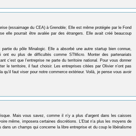
treprise (essaimage du CEA) à Grenoble; Elle est même protégée par le Fond
se elle pourrait être avalée par des étrangers. Elle avait créé beaucoup
t partie du pôle Minalogic. Elle a absorbé une autre startup bien connue,
ui ont eu plus de difficultés comme STMicro. Monter des partenariats
tant c’est que l’entreprise ne parte du territoire national. Pour vous donner
 le territoire, il faut choisir. Les entreprises citées par Olivier n’ont pas
la qu’il faut viser pour notre commerce extérieur. Voilà, je pense vous avoir
 risque. Mais vous savez, comme il n’y a plus d’argent dans les caisses
), voire même, imposera certaines discrétions. L’Etat n’a plus les moyens de
dans un champs qui concerne la libre entreprise et du coup le libéralisme