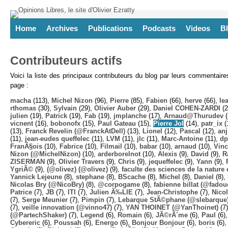
Home
Archives
Publications
Podcasts
Videos
B
Contributeurs actifs
Voici la liste des principaux contributeurs du blog par leurs commentair
page :
macha
(113),
Michel Nizon
(96),
Pierre
(85),
Fabien
(66),
herve
(66),
lea
rthomas
(30),
Sylvain
(29),
Olivier Auber
(29),
Daniel COHEN-ZARDI
(2
julien
(19),
Patrick
(19),
Fab
(19),
jmplanche
(17),
Arnaud@Thurudev (
vicnent
(16),
bobonofx
(15),
Paul Gateau
(15),
Pierre Jol
(14),
patr_ix
(
(13),
Franck Revelin (@FranckAtDell)
(13),
Lionel
(12),
Pascal
(12),
anj
(11),
jean-eudes queffelec
(11),
LVM
(11),
jlc
(11),
Marc-Antoine
(11),
dp
FranÃ§ois
(10),
Fabrice
(10),
Filmail
(10),
babar
(10),
arnaud
(10),
Vinc
Nizon (@MichelNizon)
(10),
arderborelnot
(10),
Alexis
(9),
David
(9),
R
ZISERMAN
(9),
Olivier Travers
(9),
Chris
(9),
jequeffelec
(9),
Yann
(9),
YgriÃ©
(9),
(@olivez) (@olivez)
(9),
faculte des sciences de la nature e
Yannick Lejeune
(8),
stephane
(8),
BScache
(8),
Michel
(8),
Daniel
(8),
Nicolas Bry (@NicoBry)
(8),
@corpogame
(8),
fabienne billat (@fadou
Patrice
(7),
JB
(7),
ITI
(7),
Julien Ã‰LIE
(7),
Jean-Christophe
(7),
Nico
(7),
Serge Meunier
(7),
Pimpin
(7),
Lebarque StÃ©phane (@slebarque
(7),
veille innovation (@vinno47)
(7),
YAN THOINET (@YanThoinet)
(7
(@PartechShaker)
(7),
Legend
(6),
Romain
(6),
JÃ©rÃ´me
(6),
Paul
(6)
Cybereric
(6),
Poussah
(6),
Energo
(6),
Bonjour Bonjour
(6),
boris
(6)