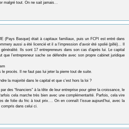
rmer malgré tout. On ne sait jamais…
E (Pays Basque) était à capitaux familiaux, puis un FCPI est entré dans
ery aussi a été licencié et il a l’impression d’avoir été spolié (pillé)… Il
généralité. Ils sont 17 entrepreneurs dans son cas d’après lui. Le capital
aut que l’entrepreneur sache se défendre avec son propre cabinet juridique
cam
 procès. Il ne faut pas lui jeter la pierre tout de suite.
e la majorité dans le capital et que c’est hors la loi ?
r des “financiers” à la tête de leur entreprise pour gérer la croissance, le
rfois cela marche très bien avec une complémentarité. Parfois, cela vire
de folie du fric à tout prix…. On en connaît l’issue aujourd’hui, avec la
compris dans celui ci.