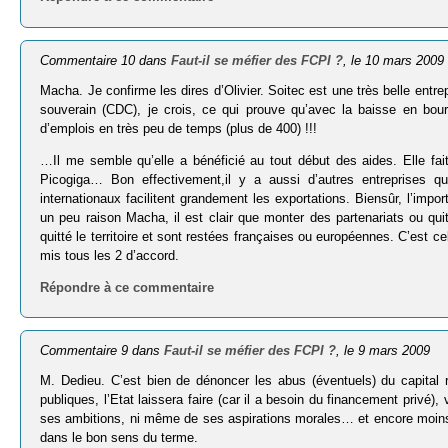
Commentaire 10 dans
Faut-il se méfier des FCPI ?
, le 10 mars 2009
Macha. Je confirme les dires d’Olivier. Soitec est une très belle en
souverain (CDC), je crois, ce qui prouve qu’avec la baisse en bour
d’emplois en très peu de temps (plus de 400) !!!
…Il me semble qu’elle a bénéficié au tout début des aides. Elle fai
Picogiga… Bon effectivement,il y a aussi d’autres entreprises q
internationaux facilitent grandement les exportations. Biensûr, l’impor
un peu raison Macha, il est clair que monter des partenariats ou quitter
quitté le territoire et sont restées françaises ou européennes. C’est ce
mis tous les 2 d’accord.
Répondre à ce commentaire
Commentaire 9 dans
Faut-il se méfier des FCPI ?
, le 9 mars 2009
M. Dedieu. C’est bien de dénoncer les abus (éventuels) du capital
publiques, l’Etat laissera faire (car il a besoin du financement privé
ses ambitions, ni même de ses aspirations morales… et encore moins 
dans le bon sens du terme.