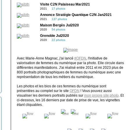
Visite C2N Palaiseau Mar2021
2021
17 photos
Annonce Stratégie Quantique C2N Jan2021
2021
137 photos
Maison Bergès Jul2020
2020
54 photos
Grenoble Jul2020
2020
22 photos
Avec Marie-Anne Magnac, j'ai lancé
#QFDN
, l'initiative de
valorisation de femmes du numérique par la photo. Elle circule dans
différentes manifestations. J'ai réalisé entre 2011 et mi 2023 plus de
800 portraits photographiques de femmes du numérique avec une
représentation de tous les métiers du numérique.
Les photos et les bios de ces femmes du numérique sont
présentées au complet sur le site
QFDN
! Vous pouvez aussi
visualiser les derniers portraits publiés sur
mon propre site photo
. Et
ci-dessous, les 16 derniers par date de prise de vue, les vignettes
étant cliquables.