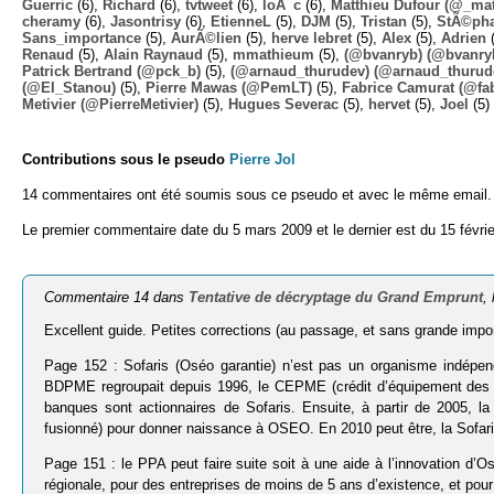
Guerric
(6),
Richard
(6),
tvtweet
(6),
loÃ¯c
(6),
Matthieu Dufour (@_mat
cheramy
(6),
Jasontrisy
(6),
EtienneL
(5),
DJM
(5),
Tristan
(5),
StÃ©ph
Sans_importance
(5),
AurÃ©lien
(5),
herve lebret
(5),
Alex
(5),
Adrien
(
Renaud
(5),
Alain Raynaud
(5),
mmathieum
(5),
(@bvanryb) (@bvanry
Patrick Bertrand (@pck_b)
(5),
(@arnaud_thurudev) (@arnaud_thurud
(@El_Stanou)
(5),
Pierre Mawas (@PemLT)
(5),
Fabrice Camurat (@fa
Metivier (@PierreMetivier)
(5),
Hugues Severac
(5),
hervet
(5),
Joel
(5)
Contributions sous le pseudo
Pierre Jol
14 commentaires ont été soumis sous ce pseudo et avec le même email.
Le premier commentaire date du 5 mars 2009 et le dernier est du 15 févrie
Commentaire 14 dans
Tentative de décryptage du Grand Emprunt
,
Excellent guide. Petites corrections (au passage, et sans grande impo
Page 152 : Sofaris (Oséo garantie) n’est pas un organisme indépend
BDPME regroupait depuis 1996, le CEPME (crédit d’équipement des P
banques sont actionnaires de Sofaris. Ensuite, à partir de 2005,
fusionné) pour donner naissance à OSEO. En 2010 peut être, la Sofar
Page 151 : le PPA peut faire suite soit à une aide à l’innovation d’Os
régionale, pour des entreprises de moins de 5 ans d’existence, et pou