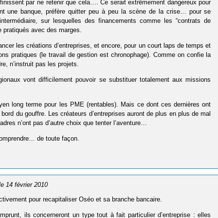
 finissent par ne retenir que cela…. Ce serait extrêmement dangereux pour
ement une banque, préfère quitter peu à peu la scène de la crise… pour se
e intermédiaire, sur lesquelles des financements comme les “contrats de
tre pratiqués avec des marges.
ancer les créations d’entreprises, et encore, pour un court laps de temps et
s pratiques (le travail de gestion est chronophage). Comme on confie la
 n’instruit pas les projets.
gionaux vont difficilement pouvoir se substituer totalement aux missions
yen long terme pour les PME (rentables). Mais ce dont ces dernières ont
 bord du gouffre. Les créateurs d’entreprises auront de plus en plus de mal
dres n’ont pas d’autre choix que tenter l’aventure…
 comprendre… de toute façon.
 le 14 février 2010
ectivement pour recapitaliser Oséo et sa branche bancaire.
prunt, ils concerneront un type tout à fait particulier d’entreprise : elles