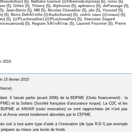
thieudufour)
(6),
Nathalie Gasnier (@ObservaEmpresa)
(6),
romu
(6),
ane
(5),
Gilles
(5),
Thierry
(5),
Alphonse
(5),
apbianco
(5),
dePassage
(5),
5),
Jean-Denis
(5),
NM
(5),
Nicolas Chevallier
(5),
jdo
(5),
Youssef
(5),
b)
(5),
Boris DefrÃ©ville (@AudioSense)
(5),
cedric naux (@cnaux)
(5),
ev)
(5),
(@PLechevallier) (@PLechevallier)
(5),
Stanislas Segard
bricecamurat)
(5),
Hugues SÃ©vÃ©rac
(5),
Laurent Fournier
(5),
Pierre
r 2010.
 le 15 février 2010
rtance).
ant. Il faisait partie (avant 2006) de la BDPME (Oséo financement) : la
ME) et la Sofaris (Société française d’assurance risque); La CDC et les
 la BDPME et ANVAR (oséo innovation) se sont rapprochées (et n’ont pas
is et Anvar seront totalement absorbés par le CEPME.
éo soit à tout autre type d’aide à l’innovation (de type R-D I) par exemple
r préparer au mieux une levée de fonds.