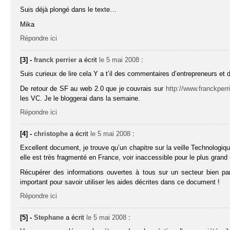
Suis déjà plongé dans le texte…
Mika
Répondre ici
[3] -
franck perrier
a écrit
le 5 mai 2008
:
Suis curieux de lire cela Y a t’il des commentaires d’entrepreneurs e
De retour de SF au web 2.0 que je couvrais sur
http://www.franckperr
les VC. Je le bloggerai dans la semaine.
Répondre ici
[4] -
christophe
a écrit
le 5 mai 2008
:
Excellent document, je trouve qu’un chapitre sur la veille Technologiq
elle est très fragmenté en France, voir inaccessible pour le plus gra
Récupérer des informations ouvertes à tous sur un secteur bien parti
important pour savoir utiliser les aides décrites dans ce document !
Répondre ici
[5] -
Stephane
a écrit
le 5 mai 2008
: