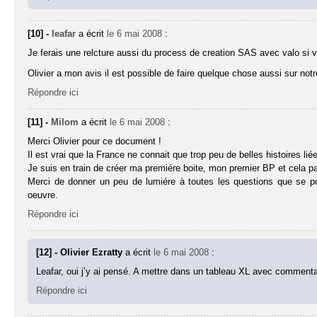
[10] -
leafar
a écrit
le 6 mai 2008
:
Je ferais une relcture aussi du process de creation SAS avec valo si 
Olivier a mon avis il est possible de faire quelque chose aussi sur n
Répondre ici
[11] -
Milom
a écrit
le 6 mai 2008
:
Merci Olivier pour ce document !
Il est vrai que la France ne connait que trop peu de belles histoires li
Je suis en train de créer ma premiére boite, mon premier BP et cela 
Merci de donner un peu de lumiére à toutes les questions que se po
oeuvre.
Répondre ici
[12] - Olivier Ezratty
a écrit
le 6 mai 2008
:
Leafar, oui j’y ai pensé. A mettre dans un tableau XL avec commentai
Répondre ici