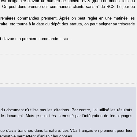
 est obligatoire d’avoir un numéro de société RCS (que l’on obtient lors du
re. On peut donc prendre des commandes clients sans n° de RCS. Le jour où
es premières commandes prennent. Après on peut régler en une matinée les
aite, etc tourne à la date du dépôt des statuts, on peut soigner sa trésorerie
vant d’avoir ma première commande – sic…
du document n’utilise pas les citations. Par contre, j’ai utilisé les résultats
le document. Mais je suis très intéressé par l’intégration de témoignages
p d’avis tranchés dans la nature. Les VCs français en prennent pour leur
mpathie permettent d’aplanir les choses.