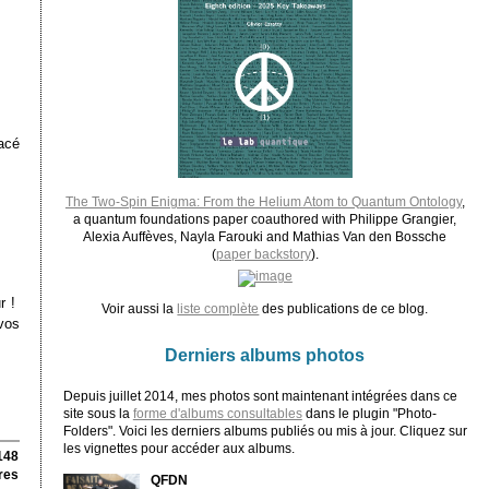
lacé
The Two-Spin Enigma: From the Helium Atom to Quantum Ontology
,
a quantum foundations paper coauthored with Philippe Grangier,
Alexia Auffèves, Nayla Farouki and Mathias Van den Bossche
(
paper backstory
).
ur !
Voir aussi la
liste complète
des publications de ce blog.
vos
Derniers albums photos
Depuis juillet 2014, mes photos sont maintenant intégrées dans ce
site sous la
forme d'albums consultables
dans le plugin "Photo-
Folders". Voici les derniers albums publiés ou mis à jour. Cliquez sur
les vignettes pour accéder aux albums.
148
res
QFDN