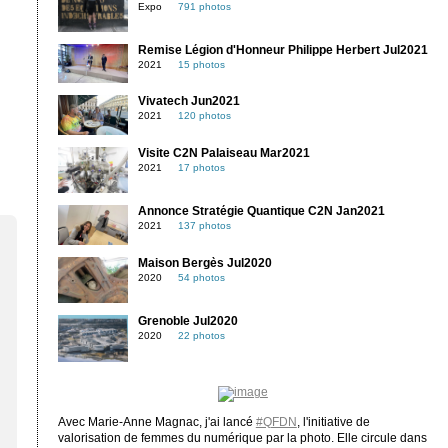
Expo
791 photos
Remise Légion d'Honneur Philippe Herbert Jul2021
2021
15 photos
Vivatech Jun2021
2021
120 photos
Visite C2N Palaiseau Mar2021
2021
17 photos
Annonce Stratégie Quantique C2N Jan2021
2021
137 photos
Maison Bergès Jul2020
2020
54 photos
Grenoble Jul2020
2020
22 photos
Avec Marie-Anne Magnac, j'ai lancé
#QFDN
, l'initiative de
valorisation de femmes du numérique par la photo. Elle circule dans