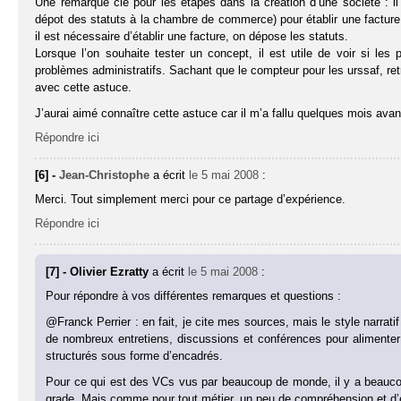
Une remarque clé pour les étapes dans la création d’une société : il
dépot des statuts à la chambre de commerce) pour établir une factu
il est nécessaire d’établir une facture, on dépose les statuts.
Lorsque l’on souhaite tester un concept, il est utile de voir si l
problèmes administratifs. Sachant que le compteur pour les urssaf, retr
avec cette astuce.
J’aurai aimé connaître cette astuce car il m’a fallu quelques mois a
Répondre ici
[6] -
Jean-Christophe
a écrit
le 5 mai 2008
:
Merci. Tout simplement merci pour ce partage d’expérience.
Répondre ici
[7] - Olivier Ezratty
a écrit
le 5 mai 2008
:
Pour répondre à vos différentes remarques et questions :
@Franck Perrier : en fait, je cite mes sources, mais le style narratif 
de nombreux entretiens, discussions et conférences pour alimenter 
structurés sous forme d’encadrés.
Pour ce qui est des VCs vus par beaucoup de monde, il y a beaucou
grade. Mais comme pour tout métier, un peu de compréhension et d’e