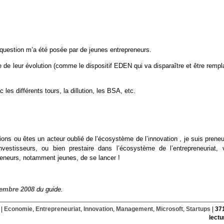
a question m’a été posée par de jeunes entrepreneurs.
re de leur évolution (comme le dispositif EDEN qui va disparaître et être remp
es différents tours, la dillution, les BSA, etc.
ons ou êtes un acteur oublié de l’écosystème de l’innovation , je suis prene
stisseurs, ou bien prestaire dans l’écosystème de l’entrepreneuriat, 
reneurs, notamment jeunes, de se lancer !
cembre 2008
du guide.
|
Economie
,
Entrepreneuriat
,
Innovation
,
Management
,
Microsoft
,
Startups
|
37
lectu