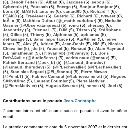
(6),
Benoit Felten
(6),
Alban
(6),
Jacques
(6),
sebou
(6),
Cybereric
(6),
Poussah
(6),
Energo
(6),
Bonjour Bonjour
(6),
boris
(6),
MAS
(6),
antoine
(6),
canard65
(6),
Richard T
(6),
PEAI60
(6),
Free4ever
(6),
Guerric
(6),
Richard
(6),
tvtweet
(6),
loÃ¯c
(6),
Matthieu Dufour (@_matthieudufour)
(6),
Nathalie
Gasnier (@ObservaEmpresa)
(6),
romu
(6),
cheramy
(6),
Jasontrisy
(6),
EtienneL
(5),
DJM
(5),
Tristan
(5),
StÃ©phane
(5),
Gilles
(5),
Thierry
(5),
Alphonse
(5),
apbianco
(5),
dePassage
(5),
Sans_importance
(5),
AurÃ©lien
(5),
herve
lebret
(5),
Alex
(5),
Adrien
(5),
Jean-Denis
(5),
NM
(5),
Nicolas
Chevallier
(5),
jdo
(5),
Youssef
(5),
Renaud
(5),
Alain Raynaud
(5),
mmathieum
(5),
(@bvanryb) (@bvanryb)
(5),
Boris
DefrÃ©ville (@AudioSense)
(5),
cedric naux (@cnaux)
(5),
Patrick Bertrand (@pck_b)
(5),
(@arnaud_thurudev)
(@arnaud_thurudev)
(5),
(@PLechevallier) (@PLechevallier)
(5),
Stanislas Segard (@El_Stanou)
(5),
Pierre Mawas
(@PemLT)
(5),
Fabrice Camurat (@fabricecamurat)
(5),
Hugues
SÃ©vÃ©rac
(5),
Laurent Fournier
(5),
Pierre Metivier
(@PierreMetivier)
(5),
Hugues Severac
(5),
hervet
(5),
Joel
(5)
Contributions sous le pseudo
Jean-Christophe
7 commentaires ont été soumis sous ce pseudo et avec le même
email.
Le premier commentaire date du 6 novembre 2007 et le dernier est