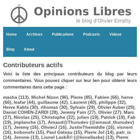
Home
Archives
Publications
Podcasts
Videos
Blog
About
Contributeurs actifs
Voici la liste des principaux contributeurs du blog par leurs
commentaires. Vous pouvez cliquer sur leur lien pour obtenir leurs
commentaires dans cette page :
macha
(113),
Michel Nizon
(96),
Pierre
(85),
Fabien
(66),
herve
(66),
leafar
(44),
guillaume
(42),
Laurent
(40),
philippe
(32),
Herve Kabla
(30),
rthomas
(30),
Sylvain
(29),
Olivier Auber
(29),
Daniel COHEN-ZARDI
(28),
Jeremy Fain
(27),
Olivier
(27),
Marc
(27),
Nicolas
(25),
Christophe
(22),
julien
(19),
Patrick
(19),
Fab
(19),
jmplanche
(17),
Arnaud@Thurudev (@arnaud_thurudev)
(17),
Jeremy
(16),
OlivierJ
(16),
JustinThemiddle
(16),
vicnent
(16),
bobonofx
(15),
Paul Gateau
(15),
Pierre Jol
(14),
patr_ix
(14),
Jerome
(13),
Lionel LaskÃ© (@lionellaske)
(13),
Pierre