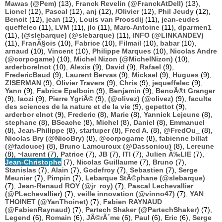
Mawas (@Pem)
(13),
Franck Revelin (@FranckAtDell)
(13),
Lionel
(12),
Pascal
(12),
anj
(12),
/Olivier
(12),
Phil Jeudy
(12),
Benoit
(12),
jean
(12),
Louis van Proosdij
(11),
jean-eudes
queffelec
(11),
LVM
(11),
jlc
(11),
Marc-Antoine
(11),
dparmen1
(11),
(@slebarque) (@slebarque)
(11),
INFO (@LINKANDEV)
(11),
FranÃ§ois
(10),
Fabrice
(10),
Filmail
(10),
babar
(10),
arnaud
(10),
Vincent
(10),
Philippe Marques
(10),
Nicolas Andre
(@corpogame)
(10),
Michel Nizon (@MichelNizon)
(10),
arderborelnot
(10),
Alexis
(9),
David
(9),
Rafael
(9),
FredericBaud
(9),
Laurent Bervas
(9),
Mickael
(9),
Hugues
(9),
ZISERMAN
(9),
Olivier Travers
(9),
Chris
(9),
jequeffelec
(9),
Yann
(9),
Fabrice Epelboin
(9),
Benjamin
(9),
BenoÃ®t Granger
(9),
laozi
(9),
Pierre YgriÃ©
(9),
(@olivez) (@olivez)
(9),
faculte
des sciences de la nature et de la vie
(9),
gepettot
(9),
arderbor elnot
(9),
Frederic
(8),
Marie
(8),
Yannick Lejeune
(8),
stephane
(8),
BScache
(8),
Michel
(8),
Daniel
(8),
Emmanuel
(8),
Jean-Philippe
(8),
startuper
(8),
Fred A.
(8),
@FredOu_
(8),
Nicolas Bry (@NicoBry)
(8),
@corpogame
(8),
fabienne billat
(@fadouce)
(8),
Bruno Lamouroux (@Dassoniou)
(8),
Lereune
(8),
~laurent
(7),
Patrice
(7),
JB
(7),
ITI
(7),
Julien Ã‰LIE
(7),
Jean-Christophe
(7),
Nicolas Guillaume
(7),
Bruno
(7),
Stanislas
(7),
Alain
(7),
Godefroy
(7),
Sebastien
(7),
Serge
Meunier
(7),
Pimpin
(7),
Lebarque StÃ©phane (@slebarque)
(7),
Jean-Renaud ROY (@jr_roy)
(7),
Pascal Lechevallier
(@PLechevallier)
(7),
veille innovation (@vinno47)
(7),
YAN
THOINET (@YanThoinet)
(7),
Fabien RAYNAUD
(@FabienRaynaud)
(7),
Partech Shaker (@PartechShaker)
(7),
Legend
(6),
Romain
(6),
JÃ©rÃ´me
(6),
Paul
(6),
Eric
(6),
Serge