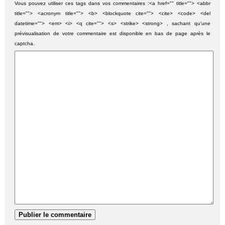
Vous pouvez utiliser ces tags dans vos commentaires :<a href="" title=""> <abbr
title=""> <acronym title=""> <b> <blockquote cite=""> <cite> <code> <del
datetime=""> <em> <i> <q cite=""> <s> <strike> <strong> , sachant qu'une
prévisualisation de votre commentaire est disponible en bas de page après le
captcha.