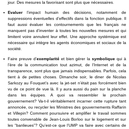
jour. Des mesures la favorisant sont plus que nécessaires.
Evaluer
l’impact humain des décisions, notamment de
suppressions éventuelles d’effectifs dans la fonction publique. Il
faut aussi évaluer les contournements que les français ne
manquent pas d’inventer à toutes les nouvelles mesures et qui
limitent voire annulent leur effet. Une approche systémique est
nécessaire qui intègre les agents économiques et sociaux de la
société.
Faire preuve d’
exemplarité
et bien gérer la
symbolique
qui à
l’ère de la communication tout azimut, de l’Internet et de la
transparence, sont plus que jamais indispensables.
Parfois, cela
tient à de petites choses.
Dimanche soir, le diner de Nicolas
Sarkozy au Fouquet’s avec la jet-set n’était pas forcément bien
vu de ce point de vue là. Il y aura aussi du pain sur la planche
dans les équipes. A quoi va ressembler le prochain
gouvernement? Va-t-il véritablement incarner cette rupture tant
annoncée, ou recycler les Ministres des gouvernements Raffarin
et Villepin? Comment poursuivre et amplifier le travail sommes
toutes convenable de Jean-Louis Borloo sur le logement et sur
les “banlieues”? Qu’est-ce que l’UMP va faire avec certains de