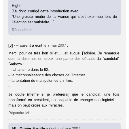
Right!
J’ai donc corrigé cette introduction avec :
“Une grosse moitié de la France qui s’est exprimée lors de
l’élection est satisfaite…”.
Répondre ici
[3] -
~laurent
a écrit
le 7 mai 2007
:
Merci pour ce très bon billet … et auquel j’adhère. Je remarque
que tu dessines en creux une partie des défauts du “candidat”
Sarkozy :
– l’affairisme dans le 92.
– la méconnaissance des choses de l’Internet.
– la tentation de manipuler les chiffres.
– …
Je doute (même si je préférerai) que le candidat, une fois
transformé en président, soit capable de changer son logiciel …
mais on peut croire aux miracles.
Répondre ici
[4] - Olivier Ezratty
a écrit
le 7 mai 2007
: