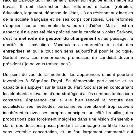
Nicolas Sarkozy doit maintenant lancer son équipe et la mettre au
travail. Il doit déclencher des réformes difficiles (retraites,
éducation, logement, dépense de l’état, …) en résistant aux inerties
de la société française et de ses corps constitués. Ces réformes
s’appuient sur un ensemble de valeurs et d’idées. Mais il est un
aspect qui n’a pas été bien précisé par le candidat Nicolas Sarkozy,
c’est la
méthode de gestion du changement
et au passage, la
qualité de l’exécution. Vocabulaires empruntés à celui des
entreprises et qui a tout son sens aujourd’hui pour le politique.
Surtout avec ces nombreuses promesses du candidat devenu
président (“je ne vous trahirai pas”).
Du point de vue de la méthode, les apparences étaient pourtant
favorables à Ségolène Royal. Sa démocratie participative et sa
capacité à s’appuyer sur la base du Parti Socialiste en contournant
les éléphants relevaient d’une stratégie d’alliés sommes toutes bien
construite. Apparence car, si elle bien rénové la posture des
socialistes, ses méthodes personnelles semblaient trop souvent
incohérentes avec ses propres principes: un côté brouillon, des
propositions pas forcément intégrées dans une vision d’ensemble
claire, des décisions prises pendant la campagne au fil de l’eau et
sans véritable concertation, et un flou largement commenté qui