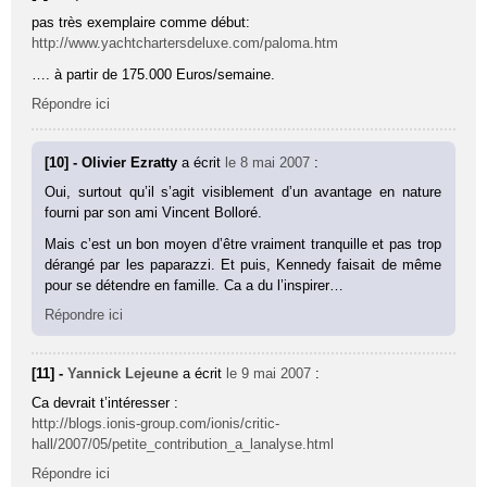
pas très exemplaire comme début:
http://www.yachtchartersdeluxe.com/paloma.htm
…. à partir de 175.000 Euros/semaine.
Répondre ici
[10] - Olivier Ezratty
a écrit
le 8 mai 2007
:
Oui, surtout qu’il s’agit visiblement d’un avantage en nature
fourni par son ami Vincent Bolloré.
Mais c’est un bon moyen d’être vraiment tranquille et pas trop
dérangé par les paparazzi. Et puis, Kennedy faisait de même
pour se détendre en famille. Ca a du l’inspirer…
Répondre ici
[11] -
Yannick Lejeune
a écrit
le 9 mai 2007
:
Ca devrait t’intéresser :
http://blogs.ionis-group.com/ionis/critic-
hall/2007/05/petite_contribution_a_lanalyse.html
Répondre ici