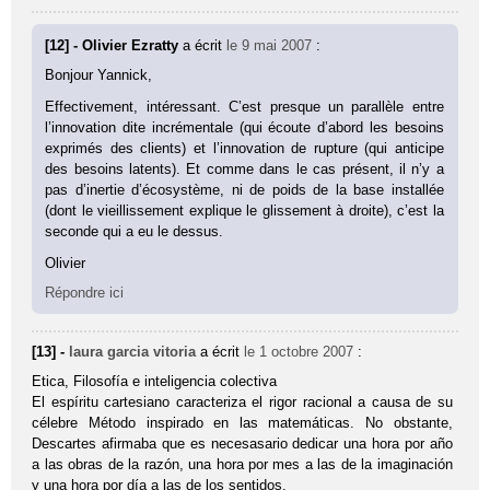
[12] - Olivier Ezratty
a écrit
le 9 mai 2007
:
Bonjour Yannick,
Effectivement, intéressant. C’est presque un parallèle entre
l’innovation dite incrémentale (qui écoute d’abord les besoins
exprimés des clients) et l’innovation de rupture (qui anticipe
des besoins latents). Et comme dans le cas présent, il n’y a
pas d’inertie d’écosystème, ni de poids de la base installée
(dont le vieillissement explique le glissement à droite), c’est la
seconde qui a eu le dessus.
Olivier
Répondre ici
[13] -
laura garcia vitoria
a écrit
le 1 octobre 2007
:
Etica, Filosofía e inteligencia colectiva
El espíritu cartesiano caracteriza el rigor racional a causa de su
célebre Método inspirado en las matemáticas. No obstante,
Descartes afirmaba que es necesasario dedicar una hora por año
a las obras de la razón, una hora por mes a las de la imaginación
y una hora por día a las de los sentidos.