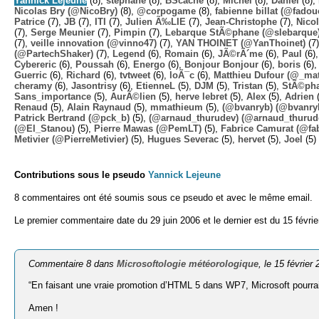
Yannick Lejeune
(8),
stephane
(8),
BScache
(8),
Michel
(8),
Daniel
(8),
Nicolas Bry (@NicoBry)
(8),
@corpogame
(8),
fabienne billat (@fadou
Patrice
(7),
JB
(7),
ITI
(7),
Julien Ã‰LIE
(7),
Jean-Christophe
(7),
Nico
(7),
Serge Meunier
(7),
Pimpin
(7),
Lebarque StÃ©phane (@slebarque
(7),
veille innovation (@vinno47)
(7),
YAN THOINET (@YanThoinet)
(7
(@PartechShaker)
(7),
Legend
(6),
Romain
(6),
JÃ©rÃ´me
(6),
Paul
(6)
Cybereric
(6),
Poussah
(6),
Energo
(6),
Bonjour Bonjour
(6),
boris
(6)
Guerric
(6),
Richard
(6),
tvtweet
(6),
loÃ¯c
(6),
Matthieu Dufour (@_mat
cheramy
(6),
Jasontrisy
(6),
EtienneL
(5),
DJM
(5),
Tristan
(5),
StÃ©ph
Sans_importance
(5),
AurÃ©lien
(5),
herve lebret
(5),
Alex
(5),
Adrien
(
Renaud
(5),
Alain Raynaud
(5),
mmathieum
(5),
(@bvanryb) (@bvanry
Patrick Bertrand (@pck_b)
(5),
(@arnaud_thurudev) (@arnaud_thurud
(@El_Stanou)
(5),
Pierre Mawas (@PemLT)
(5),
Fabrice Camurat (@fa
Metivier (@PierreMetivier)
(5),
Hugues Severac
(5),
hervet
(5),
Joel
(5)
Contributions sous le pseudo
Yannick Lejeune
8 commentaires ont été soumis sous ce pseudo et avec le même email.
Le premier commentaire date du 29 juin 2006 et le dernier est du 15 févrie
Commentaire 8 dans
Microsoftologie météorologique
, le 15 février
“En fai­sant une vraie pro­mo­tion d’HTML 5 dans WP7, Micro­soft pour­rai
Amen !