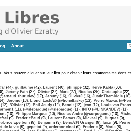
log
About
es. Vous pouvez cliquer sur leur lien pour obtenir leurs commentaires dans ce
far
(44),
guillaume
(42),
Laurent
(40),
philippe
(32),
Herve Kabla
(30),
8),
Jeremy Fain
(27),
Olivier
(27),
Marc
(27),
Nicolas
(25),
Christophe
(22),
@arnaud_thurudev)
(17),
Jeremy
(16),
OlivierJ
(16),
JustinThemiddle
(16)
14),
Jerome
(13),
Lionel LaskÃ© (@lionellaske)
(13),
Pierre Mawas (@Pe
(12),
/Olivier
(12),
Phil Jeudy
(12),
Benoit
(12),
jean
(12),
Louis van Proos
armen1
(11),
(@slebarque) (@slebarque)
(11),
INFO (@LINKANDEV)
(11),
ent
(10),
Philippe Marques
(10),
Nicolas Andre (@corpogame)
(10),
Miche
afael
(9),
FredericBaud
(9),
Laurent Bervas
(9),
Mickael
(9),
Hugues
(9),
Fabrice Epelboin
(9),
Benjamin
(9),
BenoÃ®t Granger
(9),
laozi
(9),
Pierre
t de la vie
(9),
gepettot
(9),
arderbor elnot
(9),
Frederic
(8),
Marie
(8),