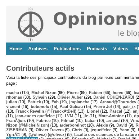
Home
Archives
Publications
Podcasts
Videos
B
Contributeurs actifs
Voici la liste des principaux contributeurs du blog par leurs commentair
page :
macha
(113),
Michel Nizon
(96),
Pierre
(85),
Fabien
(66),
herve
(66),
lea
rthomas
(30),
Sylvain
(29),
Olivier Auber
(29),
Daniel COHEN-ZARDI
(2
julien
(19),
Patrick
(19),
Fab
(19),
jmplanche
(17),
Arnaud@Thurudev (
vicnent
(16),
bobonofx
(15),
Paul Gateau
(15),
Pierre Jol
(14),
patr_ix
(
(13),
Franck Revelin (@FranckAtDell)
(13),
Lionel
(12),
Pascal
(12),
anj
(11),
jean-eudes queffelec
(11),
LVM
(11),
jlc
(11),
Marc-Antoine
(11),
dp
FranÃ§ois
(10),
Fabrice
(10),
Filmail
(10),
babar
(10),
arnaud
(10),
Vinc
Nizon (@MichelNizon)
(10),
arderborelnot
(10),
Alexis
(9),
David
(9),
R
ZISERMAN
(9),
Olivier Travers
(9),
Chris
(9),
jequeffelec
(9),
Yann
(9),
YgriÃ©
(9),
(@olivez) (@olivez)
(9),
faculte des sciences de la nature e