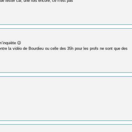
e tester car, une fois encore, ce n’est pas ”
m’inquiète 😉
ntre la vidéo de Bourdieu ou celle des 35h pour les profs ne sont que des