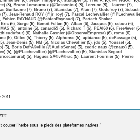
Emmanuel
(8),
Jean-Philippe
(8),
startuper
(8),
Fred A.
(8),
@FredOu_
(8),
ce)
(8),
Bruno Lamouroux (@Dassoniou)
(8),
Lereune
(8),
~laurent
(7),
las Guillaume
(7),
Bruno
(7),
Stanislas
(7),
Alain
(7),
Godefroy
(7),
Sebast
)
(7),
Jean-Renaud ROY (@jr_roy)
(7),
Pascal Lechevallier (@PLechevallie
),
Fabien RAYNAUD (@FabienRaynaud)
(7),
Partech Shaker
,
Eric
(6),
Serge
(6),
Benoit Felten
(6),
Alban
(6),
Jacques
(6),
sebou
(6),
,
MAS
(6),
antoine
(6),
canard65
(6),
Richard T
(6),
PEAI60
(6),
Free4ever
(6
thieudufour)
(6),
Nathalie Gasnier (@ObservaEmpresa)
(6),
romu
(6),
ane
(5),
Gilles
(5),
Thierry
(5),
Alphonse
(5),
apbianco
(5),
dePassage
(5),
5),
Jean-Denis
(5),
NM
(5),
Nicolas Chevallier
(5),
jdo
(5),
Youssef
(5),
b)
(5),
Boris DefrÃ©ville (@AudioSense)
(5),
cedric naux (@cnaux)
(5),
ev)
(5),
(@PLechevallier) (@PLechevallier)
(5),
Stanislas Segard
bricecamurat)
(5),
Hugues SÃ©vÃ©rac
(5),
Laurent Fournier
(5),
Pierre
r 2011.
 2011
t cou­per l’herbe sous le pieds des pla­te­formes natives.”