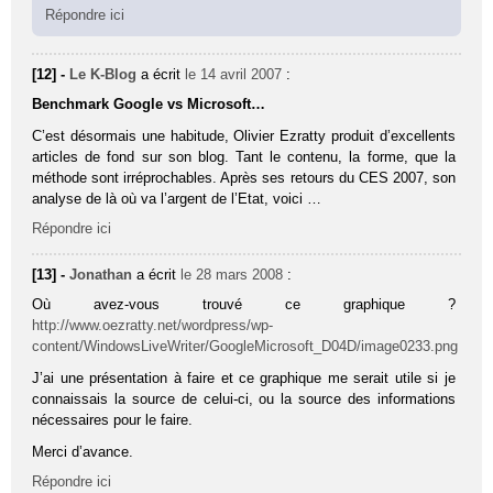
Répondre ici
[12] -
Le K-Blog
a écrit
le 14 avril 2007
:
Benchmark Google vs Microsoft…
C’est désormais une habitude, Olivier Ezratty produit d’excellents
articles de fond sur son blog. Tant le contenu, la forme, que la
méthode sont irréprochables. Après ses retours du CES 2007, son
analyse de là où va l’argent de l’Etat, voici …
Répondre ici
[13] -
Jonathan
a écrit
le 28 mars 2008
:
Où avez-vous trouvé ce graphique ?
http://www.oezratty.net/wordpress/wp-
content/WindowsLiveWriter/GoogleMicrosoft_D04D/image0233.png
J’ai une présentation à faire et ce graphique me serait utile si je
connaissais la source de celui-ci, ou la source des informations
nécessaires pour le faire.
Merci d’avance.
Répondre ici