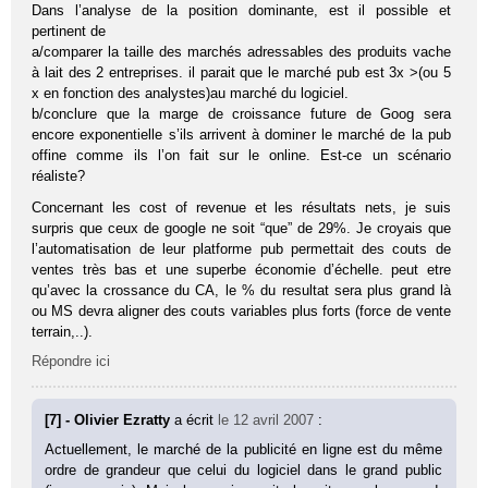
Dans l’analyse de la position dominante, est il possible et
pertinent de
a/comparer la taille des marchés adressables des produits vache
à lait des 2 entreprises. il parait que le marché pub est 3x >(ou 5
x en fonction des analystes)au marché du logiciel.
b/conclure que la marge de croissance future de Goog sera
encore exponentielle s’ils arrivent à dominer le marché de la pub
offine comme ils l’on fait sur le online. Est-ce un scénario
réaliste?
Concernant les cost of revenue et les résultats nets, je suis
surpris que ceux de google ne soit “que” de 29%. Je croyais que
l’automatisation de leur platforme pub permettait des couts de
ventes très bas et une superbe économie d’échelle. peut etre
qu’avec la crossance du CA, le % du resultat sera plus grand là
ou MS devra aligner des couts variables plus forts (force de vente
terrain,..).
Répondre ici
[7] - Olivier Ezratty
a écrit
le 12 avril 2007
:
Actuellement, le marché de la publicité en ligne est du même
ordre de grandeur que celui du logiciel dans le grand public