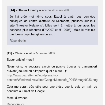
[14] - Olivier Ezratty
a écrit
le 28 mars 2008
:
Je l’ai créé moi-même sous Excel à partir des données
publiques de chiffre d’affaire de Microsoft, publiées sur leur
site “Investor Relations”. Elles sont à mettre à jour avec les
données plus récentes (FY2007 et H1 2008). Mais le mix n’a
pas beaucoup changé en un an.
Répondre ici
[15] -
Chris
a écrit
le 5 janvier 2009
:
Super article! merci!
Néanmoins, je voudrais savoir ou puis-je trouver le camambert
suivant( source ou n’importe quoi d’autre…):
http://www.oezratty.net/wordpress/wp-
content/WindowsLiveWriter/GoogleMicrosoft_D04D/image0233.png
Cela me serait très utile pour une thèse que je suis en train de
conclure au sujet de Google.
Merci d’avance
Répondre ici