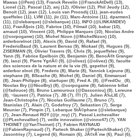
Mawas (@Pem)
(13),
Franck Revelin (@FranckAtDell)
(13),
Lionel
(12),
Pascal
(12),
anj
(12),
/Olivier
(12),
Phil Jeudy
(12),
Benoit
(12),
jean
(12),
Louis van Proosdij
(11),
jean-eudes
queffelec
(11),
LVM
(11),
jlc
(11),
Marc-Antoine
(11),
dparmen1
(11),
(@slebarque) (@slebarque)
(11),
INFO (@LINKANDEV)
(11),
FranÃ§ois
(10),
Fabrice
(10),
Filmail
(10),
babar
(10),
arnaud
(10),
Vincent
(10),
Philippe Marques
(10),
Nicolas Andre
(@corpogame)
(10),
Michel Nizon (@MichelNizon)
(10),
arderborelnot
(10),
Alexis
(9),
David
(9),
Rafael
(9),
FredericBaud
(9),
Laurent Bervas
(9),
Mickael
(9),
Hugues
(9),
ZISERMAN
(9),
Olivier Travers
(9),
Chris
(9),
jequeffelec
(9),
Yann
(9),
Fabrice Epelboin
(9),
Benjamin
(9),
BenoÃ®t Granger
(9),
laozi
(9),
Pierre YgriÃ©
(9),
(@olivez) (@olivez)
(9),
faculte
des sciences de la nature et de la vie
(9),
gepettot
(9),
arderbor elnot
(9),
Frederic
(8),
Marie
(8),
Yannick Lejeune
(8),
stephane
(8),
BScache
(8),
Michel
(8),
Daniel
(8),
Emmanuel
(8),
Jean-Philippe
(8),
startuper
(8),
Fred A.
(8),
@FredOu_
(8),
Nicolas Bry (@NicoBry)
(8),
@corpogame
(8),
fabienne billat
(@fadouce)
(8),
Bruno Lamouroux (@Dassoniou)
(8),
Lereune
(8),
~laurent
(7),
Patrice
(7),
JB
(7),
ITI
(7),
Julien Ã‰LIE
(7),
Jean-Christophe
(7),
Nicolas Guillaume
(7),
Bruno
(7),
Stanislas
(7),
Alain
(7),
Godefroy
(7),
Sebastien
(7),
Serge
Meunier
(7),
Pimpin
(7),
Lebarque StÃ©phane (@slebarque)
(7),
Jean-Renaud ROY (@jr_roy)
(7),
Pascal Lechevallier
(@PLechevallier)
(7),
veille innovation (@vinno47)
(7),
YAN
THOINET (@YanThoinet)
(7),
Fabien RAYNAUD
(@FabienRaynaud)
(7),
Partech Shaker (@PartechShaker)
(7),
Jasontrisy
(7),
Legend
(6),
Romain
(6),
JÃ©rÃ´me
(6),
Paul
(6),