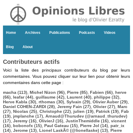
Home
Archives
Publications
Podcasts
Videos
Blog
About
Contributeurs actifs
Voici la liste des principaux contributeurs du blog par leurs
commentaires. Vous pouvez cliquer sur leur lien pour obtenir leurs
commentaires dans cette page :
macha
(113),
Michel Nizon
(96),
Pierre
(85),
Fabien
(66),
herve
(66),
leafar
(44),
guillaume
(42),
Laurent
(40),
philippe
(32),
Herve Kabla
(30),
rthomas
(30),
Sylvain
(29),
Olivier Auber
(29),
Daniel COHEN-ZARDI
(28),
Jeremy Fain
(27),
Olivier
(27),
Marc
(27),
Nicolas
(25),
Christophe
(22),
julien
(19),
Patrick
(19),
Fab
(19),
jmplanche
(17),
Arnaud@Thurudev (@arnaud_thurudev)
(17),
Jeremy
(16),
OlivierJ
(16),
JustinThemiddle
(16),
vicnent
(16),
bobonofx
(15),
Paul Gateau
(15),
Pierre Jol
(14),
patr_ix
(14),
Jerome
(13),
Lionel LaskÃ© (@lionellaske)
(13),
Pierre