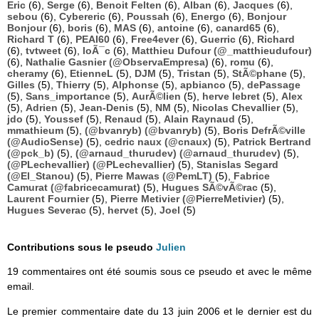
Eric
(6),
Serge
(6),
Benoit Felten
(6),
Alban
(6),
Jacques
(6),
sebou
(6),
Cybereric
(6),
Poussah
(6),
Energo
(6),
Bonjour
Bonjour
(6),
boris
(6),
MAS
(6),
antoine
(6),
canard65
(6),
Richard T
(6),
PEAI60
(6),
Free4ever
(6),
Guerric
(6),
Richard
(6),
tvtweet
(6),
loÃ¯c
(6),
Matthieu Dufour (@_matthieudufour)
(6),
Nathalie Gasnier (@ObservaEmpresa)
(6),
romu
(6),
cheramy
(6),
EtienneL
(5),
DJM
(5),
Tristan
(5),
StÃ©phane
(5),
Gilles
(5),
Thierry
(5),
Alphonse
(5),
apbianco
(5),
dePassage
(5),
Sans_importance
(5),
AurÃ©lien
(5),
herve lebret
(5),
Alex
(5),
Adrien
(5),
Jean-Denis
(5),
NM
(5),
Nicolas Chevallier
(5),
jdo
(5),
Youssef
(5),
Renaud
(5),
Alain Raynaud
(5),
mmathieum
(5),
(@bvanryb) (@bvanryb)
(5),
Boris DefrÃ©ville
(@AudioSense)
(5),
cedric naux (@cnaux)
(5),
Patrick Bertrand
(@pck_b)
(5),
(@arnaud_thurudev) (@arnaud_thurudev)
(5),
(@PLechevallier) (@PLechevallier)
(5),
Stanislas Segard
(@El_Stanou)
(5),
Pierre Mawas (@PemLT)
(5),
Fabrice
Camurat (@fabricecamurat)
(5),
Hugues SÃ©vÃ©rac
(5),
Laurent Fournier
(5),
Pierre Metivier (@PierreMetivier)
(5),
Hugues Severac
(5),
hervet
(5),
Joel
(5)
Contributions sous le pseudo
Julien
19 commentaires ont été soumis sous ce pseudo et avec le même
email.
Le premier commentaire date du 13 juin 2006 et le dernier est du