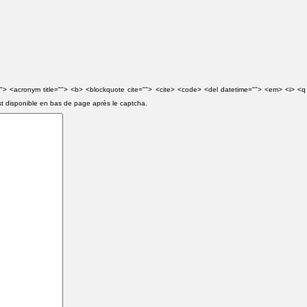
e=""> <acronym title=""> <b> <blockquote cite=""> <cite> <code> <del datetime=""> <em> <i> <q
st disponible en bas de page après le captcha.