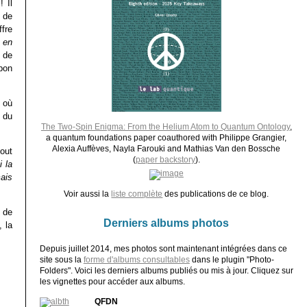
! Il
t
de
fre
 en
 de
 bon
l où
 du
The Two-Spin Enigma: From the Helium Atom to Quantum Ontology
,
a quantum foundations paper coauthored with Philippe Grangier,
Alexia Auffèves, Nayla Farouki and Mathias Van den Bossche
tout
(
paper backstory
).
i la
mais
Voir aussi la
liste complète
des publications de ce blog.
% de
Derniers albums photos
, la
Depuis juillet 2014, mes photos sont maintenant intégrées dans ce
site sous la
forme d'albums consultables
dans le plugin "Photo-
Folders". Voici les derniers albums publiés ou mis à jour. Cliquez sur
les vignettes pour accéder aux albums.
QFDN