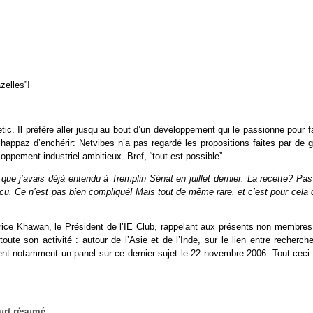
zelles”!
tic. Il préfère aller jusqu’au bout d’un développement qui le passionne pour f
appaz d’enchérir: Netvibes n’a pas regardé les propositions faites par de g
oppement industriel ambitieux. Bref, “tout est possible”.
 que j’avais déjà entendu à Tremplin Sénat en juillet dernier. La recette? Pa
 vécu. Ce n’est pas bien compliqué! Mais tout de même rare, et c’est pour cela
urice Khawan, le Président de l’IE Club, rappelant aux présents non membres
toute son activité : autour de l’Asie et de l’Inde, sur le lien entre recherch
isent notamment un panel sur ce dernier sujet le 22 novembre 2006. Tout ceci
urt résumé
.