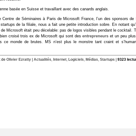
dienne basée en Suisse et travaillant avec des canards anglais.
le Centre de Séminaires à Paris de Microsoft France, l’un des sponsors de l
artups de la filiale, nous a fait une petite introduction sobre. En notant qu’
 de Microsoft était peu décelable: pas de logos visibles pendant le cocktail. 
 bien croisé trois ex de Microsoft qui sont des
entrepreneurs
et un peu plus
s ce monde de brutes. MS n’est plus le monstre tant craint et s’human
t de
Olivier Ezratty
|
Actualités
,
Internet
,
Logiciels
,
Médias
,
Startups
|
9323 lectu