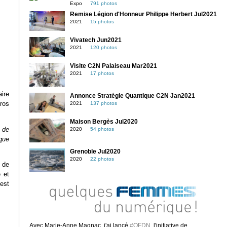
Expo
791 photos
Remise Légion d'Honneur Philippe Herbert Jul2021
2021
15 photos
Vivatech Jun2021
2021
120 photos
Visite C2N Palaiseau Mar2021
2021
17 photos
aire
Annonce Stratégie Quantique C2N Jan2021
ros
2021
137 photos
Maison Bergès Jul2020
s de
2020
54 photos
 que
Grenoble Jul2020
2020
22 photos
 de
e et
 est
Avec Marie-Anne Magnac, j'ai lancé
#QFDN
, l'initiative de