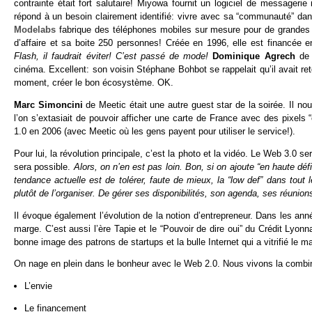
contrainte était fort salutaire! Miyowa fournit un logiciel de messageri
répond à un besoin clairement identifié: vivre avec sa “communauté” dans l
Modelabs
fabrique des téléphones mobiles sur mesure pour de grandes m
d’affaire et sa boite 250 personnes! Créée en 1996, elle est financée e
Flash, il faudrait éviter! C’est passé de mode!
Dominique Agrech
de
cinéma. Excellent: son voisin Stéphane Bohbot se rappelait qu’il avait ret
moment, créer le bon écosystème. OK.
Marc Simoncini
de Meetic était une autre guest star de la soirée. Il n
l’on s’extasiait de pouvoir afficher une carte de France avec des pixels
1.0 en 2006 (avec Meetic où les gens payent pour utiliser le service!).
Pour lui, la révolution principale, c’est la photo et la vidéo. Le Web 3.0 sera
sera possible.
Alors, on n’en est pas loin. Bon, si on ajoute “en haute dé
tendance actuelle est de tolérer, faute de mieux, la “low def” dans tout l
plutôt de l’organiser. De gérer ses disponibilités, son agenda, ses réunions,
Il évoque également l’évolution de la notion d’entrepreneur. Dans les année
marge. C’est aussi l’ère Tapie et le “Pouvoir de dire oui” du Crédit Lyonn
bonne image des patrons de startups et la bulle Internet qui a vitrifié le m
On nage en plein dans le bonheur avec le Web 2.0. Nous vivons la combi
L’envie
Le financement