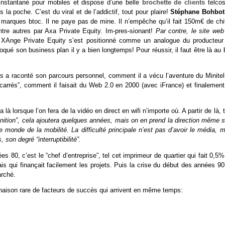
e instantané pour mobiles et dispose d’une belle
brochette de clients
telcos
a poche. C’est du viral et de l’addictif, tout pour plaire!
Stéphane Bohbo
arques btoc. Il ne paye pas de mine. Il n’empêche qu’il fait 150m€ de chif
ntre autres par Axa Private Equity. Im-pres-sionant!
Par contre, le site web
 XAnge Private Equity s’est positionné comme un analogue du producteur
oqué son business plan il y a bien longtemps! Pour réussir, il faut être là au
ous a raconté son parcours personnel, comment il a vécu l’aventure du Minite
 “carrés”, comment il faisait du Web 2.0 en 2000 (avec iFrance) et finalement
 là lorsque l’on fera de la vidéo en direct en wifi n’importe où. A partir de là, 
finition”, cela ajoutera quelques années, mais on en prend la direction même s
e monde de la mobilité. La difficulté principale n’est pas d’avoir le média, 
 son degré “interruptibilité”.
s 80, c’est le “chef d’entreprise”, tel cet imprimeur de quartier qui fait 0,5
ais qui finançait facilement les projets. Puis la crise du début des années 90
arché.
naison rare de facteurs de succès qui arrivent en même temps: