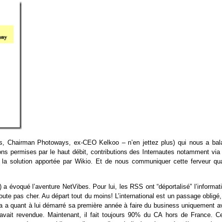
 Chairman Photoways, ex-CEO Kelkoo – n’en jettez plus) qui nous a bal
ons permises par le haut débit, contributions des Internautes notamment via 
et la solution apportée par Wikio. Et de nous communiquer cette ferveur qua
 a évoqué l’aventure NetVibes. Pour lui, les RSS ont “déportalisé” l’informat
oute pas cher. Au départ tout du moins! L’international est un passage obligé
 a quant à lui démarré sa première année à faire du business uniquement a
l avait revendue. Maintenant, il fait toujours 90% du CA hors de France. Ce