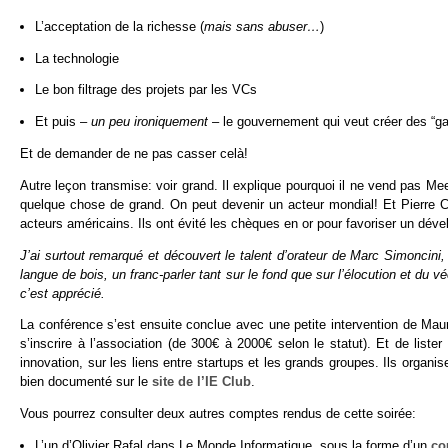
L’acceptation de la richesse (
mais sans abuser…
)
La technologie
Le bon filtrage des projets par les VCs
Et puis –
un peu ironiquement
– le gouvernement qui veut créer des “ga
Et de demander de ne pas casser celà!
Autre leçon transmise: voir grand. Il explique pourquoi il ne vend pas Mee
quelque chose de grand. On peut devenir un acteur mondial! Et Pierre Ch
acteurs américains. Ils ont évité les chèques en or pour favoriser un dével
J’ai surtout remarqué et découvert le talent d’orateur de Marc Simoncini,
langue de bois, un franc-parler tant sur le fond que sur l’élocution et du
c’est apprécié.
La conférence s’est ensuite conclue avec une petite intervention de Ma
s’inscrire à l’association (de 300€ à 2000€ selon le statut). Et de lister 
innovation, sur les liens entre startups et les grands groupes. Ils organ
bien documenté sur le
site de l’IE Club
.
Vous pourrez consulter deux autres comptes rendus de cette soirée:
L’un d’Olivier Rafal dans Le Monde Informatique, sous la forme d’un
co