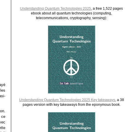
Understanding Quantum Technologies 2025
, a free 1,522 pages
ebook about all quantum technologies (computing,
telecommunications, cryptography, sensing):
ayé
les
si-
Understanding Quantum Technologies 2025 Key takeaways
, a 38
pages version with key takeaways from the eponymous book.
ion.
, ce
vec
tte