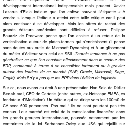
développement international indispensable mais prudent. Xavier
Lazarus d’Elaia indique que l’on enlève souvent l’étiquette « A
vendre » lorsque l’éditeur a atteint cette taille critique car il peut
alors continuer à se développer. Mais les offres de rachat des
grands éditeurs américains sont difficiles à refuser. Philippe
Bouaziz de Prodware pense que l’on assiste à un retour de la
verticalisation autour de plates-formes qui s’enrichissent (il pense
sans doutes aux outils de Microsoft Dynamics) et à un glissement
du métier d’éditeur vers celui de SSII.
J’aurais tendance à ne pas
généraliser ce que l’on constate effectivement dans le secteur des
ERP, condamné à terme à se consolider fortement ou à graviter
autour des leaders de ce marché (SAP, Oracle, Microsoft, Sage,
Cegid). Mais il n’y a pas que les ERP dans l’édition de logiciels!
Sur ce, nous avons eu droit à une présentation Han Solo de
Didier
Benchimol
, CEO de Cartesis (entre autres, ex-Netscape EMEA, ex
fondateur d’iMediation). Un éditeur qui se dirige vers les 100m€ de
CA avec 600 personnes. Pas mal ! Ils ne sont pourtant pas très
connus. Leur marché est celui de la consolidation financière dans
les grands groupes internationaux, poussée notamment par les
contraintes de la loi Sarbannes-Oxley aux USA qui rejaillit sur