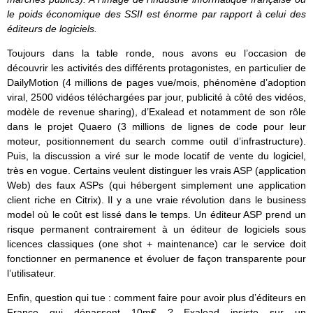
le poids économique des SSII est énorme par rapport à celui des
éditeurs de logiciels.
Toujours dans la table ronde, nous avons eu l’occasion de
découvrir les activités des différents protagonistes, en particulier de
DailyMotion (4 millions de pages vue/mois, phénomène d’adoption
viral, 2500 vidéos téléchargées par jour, publicité à côté des vidéos,
modèle de revenue sharing), d’Exalead et notamment de son rôle
dans le projet Quaero (3 millions de lignes de code pour leur
moteur, positionnement du search comme outil d’infrastructure).
Puis, la discussion a viré sur le mode locatif de vente du logiciel,
très en vogue. Certains veulent distinguer les vrais ASP (application
Web) des faux ASPs (qui hébergent simplement une application
client riche en Citrix). Il y a une vraie révolution dans le business
model où le coût est lissé dans le temps. Un éditeur ASP prend un
risque permanent contrairement à un éditeur de logiciels sous
licences classiques (one shot + maintenance) car le service doit
fonctionner en permanence et évoluer de façon transparente pour
l’utilisateur.
Enfin, question qui tue : comment faire pour avoir plus d’éditeurs en
France qui dépassent 10m€ ? Exalead insiste sur un