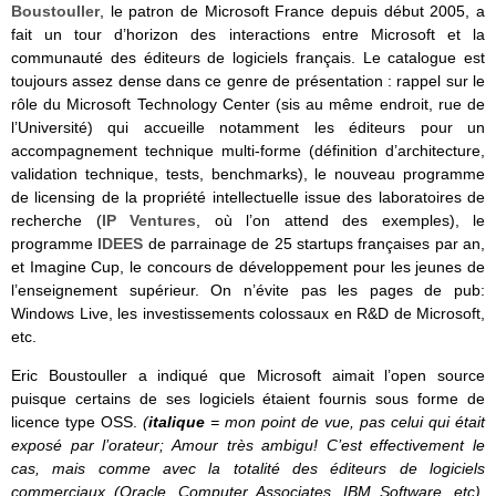
Boustouller
, le patron de Microsoft France depuis début 2005, a
fait un tour d’horizon des interactions entre Microsoft et la
communauté des éditeurs de logiciels français. Le catalogue est
toujours assez dense dans ce genre de présentation : rappel sur le
rôle du Microsoft Technology Center (sis au même endroit, rue de
l’Université) qui accueille notamment les éditeurs pour un
accompagnement technique multi-forme (définition d’architecture,
validation technique, tests, benchmarks), le nouveau programme
de licensing de la propriété intellectuelle issue des laboratoires de
recherche (
IP Ventures
, où l’on attend des exemples), le
programme
IDEES
de parrainage de 25 startups françaises par an,
et Imagine Cup, le concours de développement pour les jeunes de
l’enseignement supérieur. On n’évite pas les pages de pub:
Windows Live, les investissements colossaux en R&D de Microsoft,
etc.
Eric Boustouller a indiqué que Microsoft aimait l’open source
puisque certains de ses logiciels étaient fournis sous forme de
licence type OSS.
(
italique
= mon point de vue, pas celui qui était
exposé par l’orateur; Amour très ambigu! C’est effectivement le
cas, mais comme avec la totalité des éditeurs de logiciels
commerciaux (Oracle, Computer Associates, IBM Software, etc),