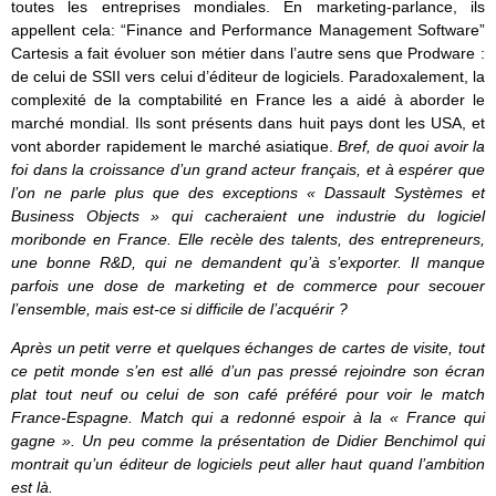
toutes les entreprises mondiales. En marketing-parlance, ils
appellent cela: “Finance and Performance Management Software”
Cartesis a fait évoluer son métier dans l’autre sens que Prodware :
de celui de SSII vers celui d’éditeur de logiciels. Paradoxalement, la
complexité de la comptabilité en France les a aidé à aborder le
marché mondial. Ils sont présents dans huit pays dont les USA, et
vont aborder rapidement le marché asiatique.
Bref, de quoi avoir la
foi dans la croissance d’un grand acteur français, et à espérer que
l’on ne parle plus que des exceptions « Dassault Systèmes et
Business Objects » qui cacheraient une industrie du logiciel
moribonde en France. Elle recèle des talents, des entrepreneurs,
une bonne R&D, qui ne demandent qu’à s’exporter. Il manque
parfois une dose de marketing et de commerce pour secouer
l’ensemble, mais est-ce si difficile de l’acquérir ?
Après un petit verre et quelques échanges de cartes de visite, tout
ce petit monde s’en est allé d’un pas pressé rejoindre son écran
plat tout neuf ou celui de son café préféré pour voir le match
France-Espagne. Match qui a redonné espoir à la « France qui
gagne ». Un peu comme la présentation de Didier Benchimol qui
montrait qu’un éditeur de logiciels peut aller haut quand l’ambition
est là.