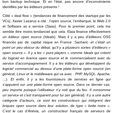
bon backup technique. Et en l’état, pas encore d’inconvénients
identifiés par les éditeurs présents !
Côté « deal flow » (tendances de financement des startups par les
VCs), Xavier Lazarus a cité : l’open source, l’embarqué, le Web 2.0
et Software as a service (Saas). Pour le premier point, cela me
semble être moins tendanciel que cela. Elaia finance effectivement
un éditeur open source (Idealx). Mais il y a peu d’éditeurs OSS
financés par de capital risque en France.
Sachant, et c’était un
point un peu obscur du débat, qu’il y a plusieurs sortes d’éditeurs «
open source ». Il y a les « pure players » comme Idealx qui créent
du logiciel en licence open source et le commercialisent avec du
service d’accompagnement. Il y a les éditeurs qui développent du
logiciel commercial au dessus d’une plate-forme open source (en
général, Linux et le middleware qui va avec : PHP, MySQL, Apache,
…). Et enfin, il y a les fournisseurs de services en ligne qui
s’appuient sur une plate-forme open source. Dans ce dernier cas,
peu importe puisque l’utilisateur n’y voit que du feu. Il consomme
un service et c’est transparent pour lui (en général). Il y a une autre
catégorie d’acteurs, ce sont les constructeurs qui intègrent des
briques open source dans leur solution, de type « boite noire ».
C’est le cas d’Anévia, un constructeur français de serveurs de