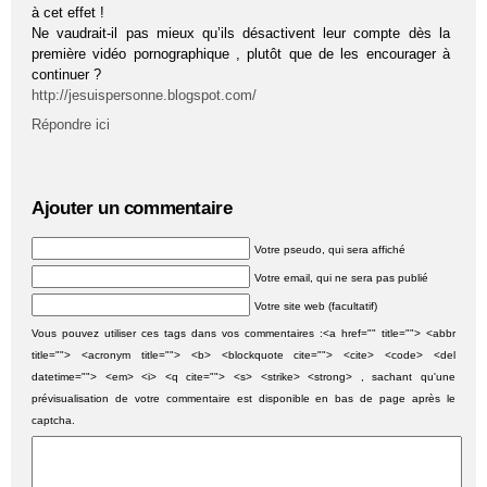
à cet effet !
Ne vaudrait-il pas mieux qu’ils désactivent leur compte dès la
première vidéo pornographique , plutôt que de les encourager à
continuer ?
http://jesuispersonne.blogspot.com/
Répondre ici
Ajouter un commentaire
Votre pseudo, qui sera affiché
Votre email, qui ne sera pas publié
Votre site web (facultatif)
Vous pouvez utiliser ces tags dans vos commentaires :<a href="" title=""> <abbr
title=""> <acronym title=""> <b> <blockquote cite=""> <cite> <code> <del
datetime=""> <em> <i> <q cite=""> <s> <strike> <strong> , sachant qu'une
prévisualisation de votre commentaire est disponible en bas de page après le
captcha.