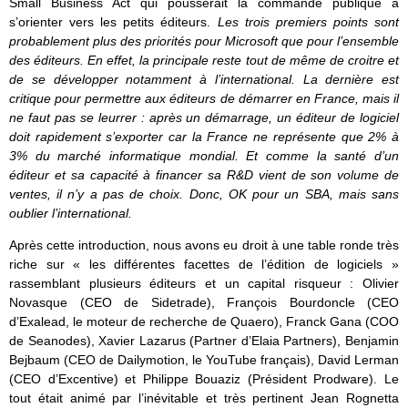
Small Business Act qui pousserait la commande publique à
s’orienter vers les petits éditeurs.
Les trois premiers points sont
probablement plus des priorités pour Microsoft que pour l’ensemble
des éditeurs. En effet, la principale reste tout de même de croitre et
de se développer notamment à l’international. La dernière est
critique pour permettre aux éditeurs de démarrer en France, mais il
ne faut pas se leurrer : après un démarrage, un éditeur de logiciel
doit rapidement s’exporter car la France ne représente que 2% à
3% du marché informatique mondial. Et comme la santé d’un
éditeur et sa capacité à financer sa R&D vient de son volume de
ventes, il n’y a pas de choix. Donc, OK pour un SBA, mais sans
oublier l’international.
Après cette introduction, nous avons eu droit à une table ronde très
riche sur « les différentes facettes de l’édition de logiciels »
rassemblant plusieurs éditeurs et un capital risqueur : Olivier
Novasque (CEO de Sidetrade), François Bourdoncle (CEO
d’Exalead, le moteur de recherche de Quaero), Franck Gana (COO
de Seanodes), Xavier Lazarus (Partner d’Elaia Partners), Benjamin
Bejbaum (CEO de Dailymotion, le YouTube français), David Lerman
(CEO d’Excentive) et Philippe Bouaziz (Président Prodware). Le
tout était animé par l’inévitable et très pertinent Jean Rognetta