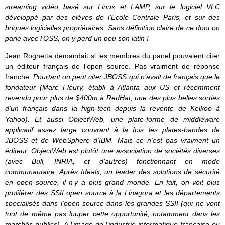
streaming vidéo basé sur Linux et LAMP, sur le logiciel VLC
développé par des élèves de l’Ecole Centrale Paris, et sur des
briques logicielles propriétaires. Sans définition claire de ce dont on
parle avec l’OSS, on y perd un peu son latin !
Jean Rognetta demandait si les membres du panel pouvaient citer
un éditeur français de l’open source. Pas vraiment de réponse
franche.
Pourtant on peut citer JBOSS qui n’avait de français que le
fondateur (Marc Fleury, établi à Atlanta aux US et récemment
revendu pour plus de $400m à RedHat, une des plus belles sorties
d’un français dans la high-tech depuis la revente de Kelkoo à
Yahoo). Et aussi ObjectWeb, une plate-forme de middleware
applicatif assez large couvrant à la fois les plates-bandes de
JBOSS et de WebSphere d’IBM. Mais ce n’est pas vraiment un
éditeur. ObjectWeb est plutôt une association de sociétés diverses
(avec Bull, INRIA, et d’autres) fonctionnant en mode
communautaire. Après Idealx, un leader des solutions de sécurité
en open source, il n’y a plus grand monde. En fait, on voit plus
proliférer des SSII open source à la Linagora et les départements
spécialisés dans l’open source dans les grandes SSII (qui ne vont
tout de même pas louper cette opportunité, notamment dans les
marchés publics). A l’image de l’industrie informatique française ou