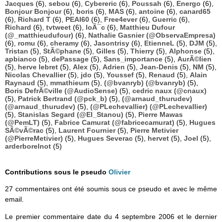
Jacques
(6),
sebou
(6),
Cybereric
(6),
Poussah
(6),
Energo
(6),
Bonjour Bonjour
(6),
boris
(6),
MAS
(6),
antoine
(6),
canard65
(6),
Richard T
(6),
PEAI60
(6),
Free4ever
(6),
Guerric
(6),
Richard
(6),
tvtweet
(6),
loÃ¯c
(6),
Matthieu Dufour
(@_matthieudufour)
(6),
Nathalie Gasnier (@ObservaEmpresa)
(6),
romu
(6),
cheramy
(6),
Jasontrisy
(6),
EtienneL
(5),
DJM
(5),
Tristan
(5),
StÃ©phane
(5),
Gilles
(5),
Thierry
(5),
Alphonse
(5),
apbianco
(5),
dePassage
(5),
Sans_importance
(5),
AurÃ©lien
(5),
herve lebret
(5),
Alex
(5),
Adrien
(5),
Jean-Denis
(5),
NM
(5),
Nicolas Chevallier
(5),
jdo
(5),
Youssef
(5),
Renaud
(5),
Alain
Raynaud
(5),
mmathieum
(5),
(@bvanryb) (@bvanryb)
(5),
Boris DefrÃ©ville (@AudioSense)
(5),
cedric naux (@cnaux)
(5),
Patrick Bertrand (@pck_b)
(5),
(@arnaud_thurudev)
(@arnaud_thurudev)
(5),
(@PLechevallier) (@PLechevallier)
(5),
Stanislas Segard (@El_Stanou)
(5),
Pierre Mawas
(@PemLT)
(5),
Fabrice Camurat (@fabricecamurat)
(5),
Hugues
SÃ©vÃ©rac
(5),
Laurent Fournier
(5),
Pierre Metivier
(@PierreMetivier)
(5),
Hugues Severac
(5),
hervet
(5),
Joel
(5),
arderborelnot
(5)
Contributions sous le pseudo
Olivier
27 commentaires ont été soumis sous ce pseudo et avec le même
email.
Le premier commentaire date du 4 septembre 2006 et le dernier