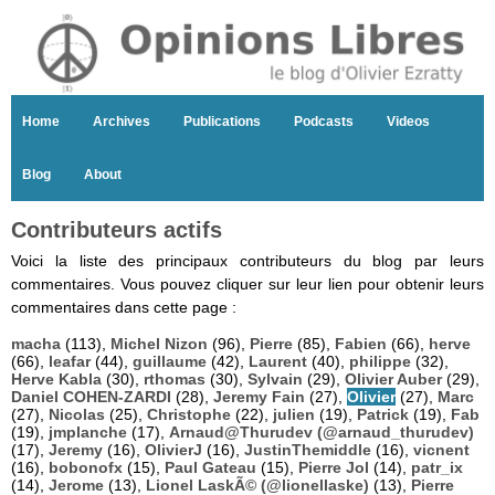
Home
Archives
Publications
Podcasts
Videos
Blog
About
Contributeurs actifs
Voici la liste des principaux contributeurs du blog par leurs
commentaires. Vous pouvez cliquer sur leur lien pour obtenir leurs
commentaires dans cette page :
macha
(113),
Michel Nizon
(96),
Pierre
(85),
Fabien
(66),
herve
(66),
leafar
(44),
guillaume
(42),
Laurent
(40),
philippe
(32),
Herve Kabla
(30),
rthomas
(30),
Sylvain
(29),
Olivier Auber
(29),
Daniel COHEN-ZARDI
(28),
Jeremy Fain
(27),
Olivier
(27),
Marc
(27),
Nicolas
(25),
Christophe
(22),
julien
(19),
Patrick
(19),
Fab
(19),
jmplanche
(17),
Arnaud@Thurudev (@arnaud_thurudev)
(17),
Jeremy
(16),
OlivierJ
(16),
JustinThemiddle
(16),
vicnent
(16),
bobonofx
(15),
Paul Gateau
(15),
Pierre Jol
(14),
patr_ix
(14),
Jerome
(13),
Lionel LaskÃ© (@lionellaske)
(13),
Pierre