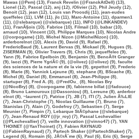
Mawas (@Pem)
(13),
Franck Revelin (@FranckAtDell)
(13),
Lionel
(12),
Pascal
(12),
anj
(12),
/Olivier
(12),
Phil Jeudy
(12),
Benoit
(12),
jean
(12),
Louis van Proosdij
(11),
jean-eudes
queffelec
(11),
LVM
(11),
jlc
(11),
Marc-Antoine
(11),
dparmen1
(11),
(@slebarque) (@slebarque)
(11),
INFO (@LINKANDEV)
(11),
FranÃ§ois
(10),
Fabrice
(10),
Filmail
(10),
babar
(10),
arnaud
(10),
Vincent
(10),
Philippe Marques
(10),
Nicolas Andre
(@corpogame)
(10),
Michel Nizon (@MichelNizon)
(10),
arderborelnot
(10),
Alexis
(9),
David
(9),
Rafael
(9),
FredericBaud
(9),
Laurent Bervas
(9),
Mickael
(9),
Hugues
(9),
ZISERMAN
(9),
Olivier Travers
(9),
Chris
(9),
jequeffelec
(9),
Yann
(9),
Fabrice Epelboin
(9),
Benjamin
(9),
BenoÃ®t Granger
(9),
laozi
(9),
Pierre YgriÃ©
(9),
(@olivez) (@olivez)
(9),
faculte
des sciences de la nature et de la vie
(9),
gepettot
(9),
Frederic
(8),
Marie
(8),
Yannick Lejeune
(8),
stephane
(8),
BScache
(8),
Michel
(8),
Daniel
(8),
Emmanuel
(8),
Jean-Philippe
(8),
startuper
(8),
Fred A.
(8),
@FredOu_
(8),
Nicolas Bry
(@NicoBry)
(8),
@corpogame
(8),
fabienne billat (@fadouce)
(8),
Bruno Lamouroux (@Dassoniou)
(8),
Lereune
(8),
arderbor
elnot
(8),
~laurent
(7),
Patrice
(7),
JB
(7),
ITI
(7),
Julien Ã‰LIE
(7),
Jean-Christophe
(7),
Nicolas Guillaume
(7),
Bruno
(7),
Stanislas
(7),
Alain
(7),
Godefroy
(7),
Sebastien
(7),
Serge
Meunier
(7),
Pimpin
(7),
Lebarque StÃ©phane (@slebarque)
(7),
Jean-Renaud ROY (@jr_roy)
(7),
Pascal Lechevallier
(@PLechevallier)
(7),
veille innovation (@vinno47)
(7),
YAN
THOINET (@YanThoinet)
(7),
Fabien RAYNAUD
(@FabienRaynaud)
(7),
Partech Shaker (@PartechShaker)
(7),
Legend
(6),
Romain
(6),
JÃ©rÃ´me
(6),
Paul
(6),
Eric
(6),
Serge