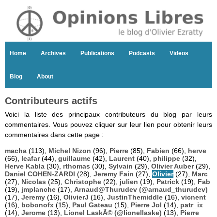
Home
Archives
Publications
Podcasts
Videos
Blog
About
Contributeurs actifs
Voici la liste des principaux contributeurs du blog par leurs
commentaires. Vous pouvez cliquer sur leur lien pour obtenir leurs
commentaires dans cette page :
macha
(113),
Michel Nizon
(96),
Pierre
(85),
Fabien
(66),
herve
(66),
leafar
(44),
guillaume
(42),
Laurent
(40),
philippe
(32),
Herve Kabla
(30),
rthomas
(30),
Sylvain
(29),
Olivier Auber
(29),
Daniel COHEN-ZARDI
(28),
Jeremy Fain
(27),
Olivier
(27),
Marc
(27),
Nicolas
(25),
Christophe
(22),
julien
(19),
Patrick
(19),
Fab
(19),
jmplanche
(17),
Arnaud@Thurudev (@arnaud_thurudev)
(17),
Jeremy
(16),
OlivierJ
(16),
JustinThemiddle
(16),
vicnent
(16),
bobonofx
(15),
Paul Gateau
(15),
Pierre Jol
(14),
patr_ix
(14),
Jerome
(13),
Lionel LaskÃ© (@lionellaske)
(13),
Pierre