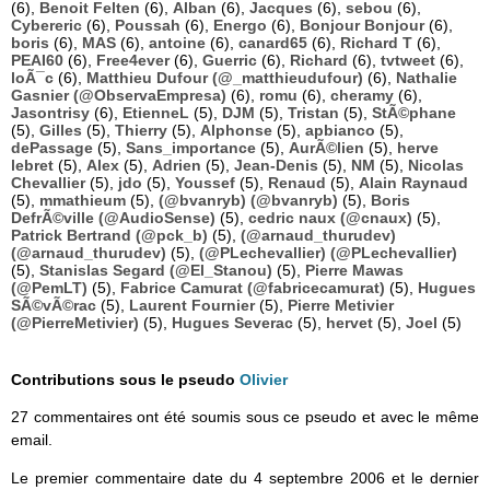
(6),
Benoit Felten
(6),
Alban
(6),
Jacques
(6),
sebou
(6),
Cybereric
(6),
Poussah
(6),
Energo
(6),
Bonjour Bonjour
(6),
boris
(6),
MAS
(6),
antoine
(6),
canard65
(6),
Richard T
(6),
PEAI60
(6),
Free4ever
(6),
Guerric
(6),
Richard
(6),
tvtweet
(6),
loÃ¯c
(6),
Matthieu Dufour (@_matthieudufour)
(6),
Nathalie
Gasnier (@ObservaEmpresa)
(6),
romu
(6),
cheramy
(6),
Jasontrisy
(6),
EtienneL
(5),
DJM
(5),
Tristan
(5),
StÃ©phane
(5),
Gilles
(5),
Thierry
(5),
Alphonse
(5),
apbianco
(5),
dePassage
(5),
Sans_importance
(5),
AurÃ©lien
(5),
herve
lebret
(5),
Alex
(5),
Adrien
(5),
Jean-Denis
(5),
NM
(5),
Nicolas
Chevallier
(5),
jdo
(5),
Youssef
(5),
Renaud
(5),
Alain Raynaud
(5),
mmathieum
(5),
(@bvanryb) (@bvanryb)
(5),
Boris
DefrÃ©ville (@AudioSense)
(5),
cedric naux (@cnaux)
(5),
Patrick Bertrand (@pck_b)
(5),
(@arnaud_thurudev)
(@arnaud_thurudev)
(5),
(@PLechevallier) (@PLechevallier)
(5),
Stanislas Segard (@El_Stanou)
(5),
Pierre Mawas
(@PemLT)
(5),
Fabrice Camurat (@fabricecamurat)
(5),
Hugues
SÃ©vÃ©rac
(5),
Laurent Fournier
(5),
Pierre Metivier
(@PierreMetivier)
(5),
Hugues Severac
(5),
hervet
(5),
Joel
(5)
Contributions sous le pseudo
Olivier
27 commentaires ont été soumis sous ce pseudo et avec le même
email.
Le premier commentaire date du 4 septembre 2006 et le dernier