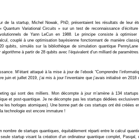
r de la startup, Michel Nowak, PhD, présentaient les résultats de leur ét
 « Quantum Variational Circuits » sur un test de reconnaissance d’écriture
lutionnels de Yann LeCun en 1988. Le principe consiste à optimiser 
lcul, couplé à une optimisation bayésienne fonctionnant de manière classiq
te 20 qubits, simulés sur la bibliothèque de simulation quantique PennyLane
algorithme à partir de 28 qubits avec l’équivalent d’un milliard de paramètres
issance. M’étant attaqué à la mise à jour de l’ebook “Comprendre l’informati
uin et juillet 2019, j’ai mis à jour l’inventaire que j’avais initialisé en 2018
arketing qui sont des milliers. Mon décompte à jour m’amène à 134 startups
ntique et post-quantique. Je ne décompte pas les startups dédiées exclusivem
me les horloges atomiques). Une bonne part de ces startups ont été créées en
la technologie est encore immature !
n nombre de startups quantiques, équitablement réparti entre le calcul quanti
 seule startup visant la création d’un ordinateur quantique complet, Pasqal,