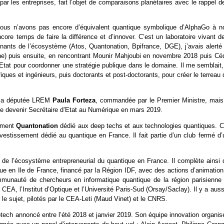
r les entreprises, fait l’objet de comparaisons planétaires avec le rappel d
. Nous n’avons pas encore d’équivalent quantique symbolique d’AlphaGo à n
core temps de faire la différence et d’innover. C’est un laboratoire vivant d
enants de l’écosystème (Atos, Quantonation, Bpifrance, DGE), j’avais alerté 
e) puis ensuite, en rencontrant Mounir Mahjoubi en novembre 2018 puis Céd
l’Etat pour coordonner une stratégie publique dans le domaine. Il me semblait
tifiques et ingénieurs, puis doctorants et post-doctorants, pour créer le terreau
ar la députée LREM
Paula Forteza
, commandée par le Premier Ministre, mais
t de devenir Secrétaire d’Etat au Numérique en mars 2019.
sement
Quantonation
dédié aux deep techs et aux technologies quantiques. C
vestissement dédié au quantique en France. Il fait partie d’un club fermé d’
 de l’écosystème entrepreneurial du quantique en France. Il complète ainsi 
ue en Ile de France, financé par la Région IDF, avec des actions d’animation
unauté de chercheurs en informatique quantique de la région parisienne 
EA, l’Institut d’Optique et l’Université Paris-Sud (Orsay/Saclay). Il y a auss
r le sujet, pilotés par le CEA-Leti (Maud Vinet) et le CNRS.
ptech annoncé entre l’été 2018 et janvier 2019. Son équipe innovation organis