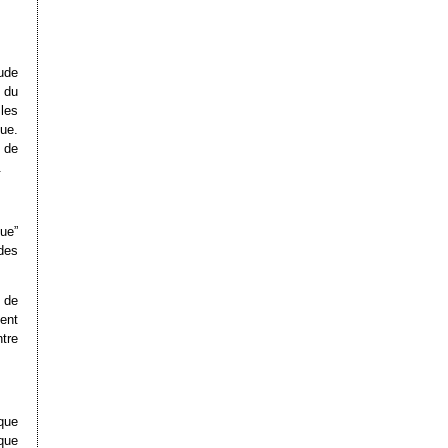
ude
 du
les
ue.
 de
.
que”
 des
 de
ent
tre
que
 que