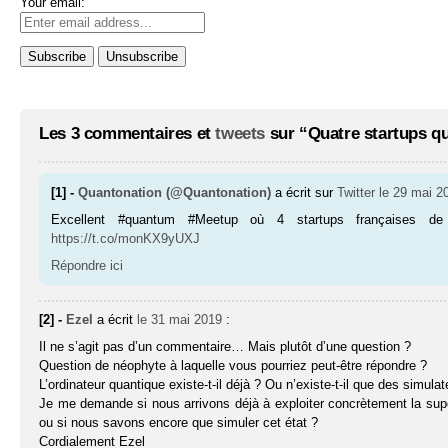
Your email:
Les 3 commentaires et
tweets
sur “Quatre startups qu
[1] -
Quantonation (@Quantonation)
a écrit sur
Twitter
le 29 mai 2
Excellent #quantum #Meetup où 4 startups françaises de
https://t.co/monKX9yUXJ
Répondre ici
[2] -
Ezel
a écrit
le 31 mai 2019
:
Il ne s’agit pas d’un commentaire… Mais plutôt d’une question ?
Question de néophyte à laquelle vous pourriez peut-être répondre ?
L’ordinateur quantique existe-t-il déjà ? Ou n’existe-t-il que des simula
Je me demande si nous arrivons déjà à exploiter concrètement la super
ou si nous savons encore que simuler cet état ?
Cordialement Ezel