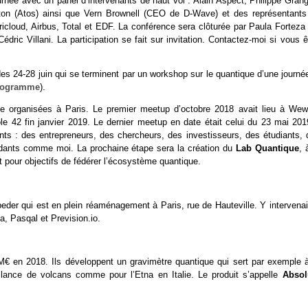
née avec un panel d’intervenants de haut vol : Alain Aspect, Philippe Grangi
ton (Atos) ainsi que Vern Brownell (CEO de D-Wave) et des représentants
icloud, Airbus, Total et EDF. La conférence sera clôturée par Paula Forteza 
dric Villani. La participation se fait sur invitation. Contactez-moi si vous 
s 24-28 juin qui se terminent par un workshop sur le quantique d’une journée
rogramme
).
ique organisées à Paris. Le premier meetup d’octobre 2018 avait lieu à Wew
le 42 fin janvier 2019. Le dernier meetup en date était celui du 23 mai 201
nts : des entrepreneurs, des chercheurs, des investisseurs, des étudiants, 
endants comme moi. La prochaine étape sera la création du
Lab Quantique
, 
it pour objectifs de fédérer l’écosystème quantique.
beder qui est en plein réaménagement à Paris, rue de Hauteville. Y intervena
, Pasqal et Prevision.io.
M€ en 2018. Ils développent un gravimètre quantique qui sert par exemple à
eillance de volcans comme pour l’Etna en Italie. Le produit s’appelle
Absol