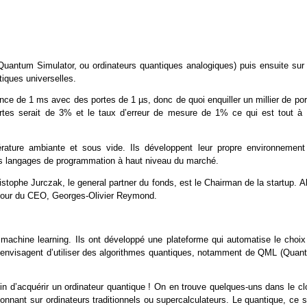
uantum Simulator, ou ordinateurs quantiques analogiques) puis ensuite sur 
iques universelles.
nce de 1 ms avec des portes de 1 µs, donc de quoi enquiller un millier de po
ortes serait de 3% et le taux d’erreur de mesure de 1% ce qui est tout à f
érature ambiante et sous vide. Ils développent leur propre environnement
es langages de programmation à haut niveau du marché.
stophe Jurczak, le general partner du fonds, est le Chairman de la startup. A
autour du CEO, Georges-Olivier Reymond.
 machine learning. Ils ont développé une plateforme qui automatise le choix
s envisagent d’utiliser des algorithmes quantiques, notamment de QML (Quan
oin d’acquérir un ordinateur quantique ! On en trouve quelques-uns dans le c
ionnant sur ordinateurs traditionnels ou supercalculateurs. Le quantique, ce 