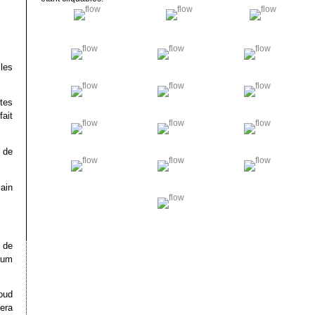
les
rtes
ait
 de
lain
 de
tum
loud
sera