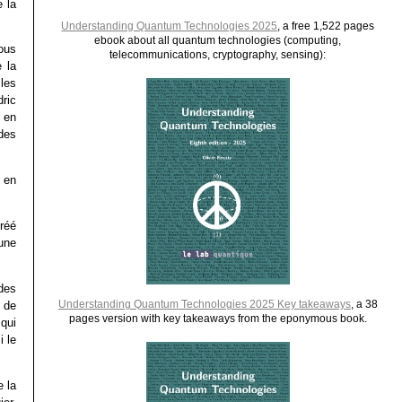
e la
Understanding Quantum Technologies 2025
, a free 1,522 pages
ebook about all quantum technologies (computing,
ous
telecommunications, cryptography, sensing):
e la
les
ric
, en
 des
 en
réé
une
des
Understanding Quantum Technologies 2025 Key takeaways
, a 38
 de
pages version with key takeaways from the eponymous book.
qui
i le
e la