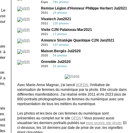
Expo
791 photos
Remise Légion d'Honneur Philippe Herbert Jul2021
 Le
2021
15 photos
sse
Vivatech Jun2021
our
2021
120 photos
Visite C2N Palaiseau Mar2021
2021
17 photos
Annonce Stratégie Quantique C2N Jan2021
2021
137 photos
ues
Maison Bergès Jul2020
t à
2020
54 photos
éer
Grenoble Jul2020
2020
22 photos
ue.
il a
re,
Avec Marie-Anne Magnac, j'ai lancé
#QFDN
, l'initiative de
valorisation de femmes du numérique par la photo. Elle circule dans
différentes manifestations. J'ai réalisé entre 2011 et mi 2023 plus de
800 portraits photographiques de femmes du numérique avec une
représentation de tous les métiers du numérique.
nés
Les photos et les bios de ces femmes du numérique sont
mes.
présentées au complet sur le site
QFDN
! Vous pouvez aussi
ont
visualiser les derniers portraits publiés sur
mon propre site photo
. Et
tres
ci-dessous, les 16 derniers par date de prise de vue, les vignettes
des
étant cliquables.