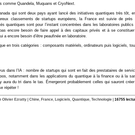
ants comme Quandela, Muquans et CryoNext.
nada qui sont deux pays ayant lancé des initiatives quantiques très tôt, en
eux classements de startups européens, la France est suivie de près 
és quantiques sont pour l’instant concentrées dans les laboratoires publics 
 pas encore besoin de faire appel à des capitaux privés et à se constituer
i a encore besoin d’être peaufinée en laboratoire.
ue en trois catégories : composants matériels, ordinateurs puis logiciels, to
us dans l’IA : nombre de startups qui sont en fait des prestataires de servi
oos, notamment dans les applications du quantique à la finance ou à la san
y aura du tri dans le tas. Émergeront probablement celles qui sauront créer
e répéter !
de
Olivier Ezratty
|
Chine
,
France
,
Logiciels
,
Quantique
,
Technologie
|
16755 lectu