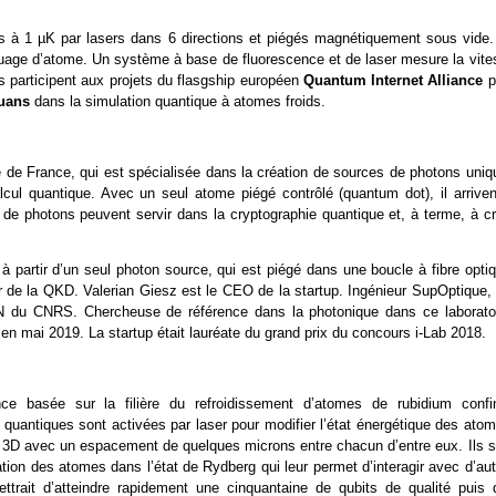
is à 1 µK par lasers dans 6 directions et piégés magnétiquement sous vide.
nuage d’atome. Un système à base de fluorescence et de laser mesure la vite
Ils participent aux projets du flasgship européen
Quantum Internet Alliance
p
uans
dans la simulation quantique à atomes froids.
e de France, qui est spécialisée dans la création de sources de photons uniq
ul quantique. Avec un seul atome piégé contrôlé (quantum dot), il arriven
de photons peuvent servir dans la cryptographie quantique et, à terme, à cr
.
 partir d’un seul photon source, qui est piégé dans une boucle à fibre optiq
r de la QKD. Valerian Giesz est le CEO de la startup. Ingénieur SupOptique, 
C2N du CNRS. Chercheuse de référence dans la photonique dans ce laboratoi
en mai 2019. La startup était lauréate du grand prix du concours i-Lab 2018.
ce basée sur la filière du refroidissement d’atomes de rubidium confi
 quantiques sont activées par laser pour modifier l’état énergétique des ato
 3D avec un espacement de quelques microns entre chacun d’entre eux. Ils s
ation des atomes dans l’état de Rydberg qui leur permet d’interagir avec d’au
ttrait d’atteindre rapidement une cinquantaine de qubits de qualité puis 