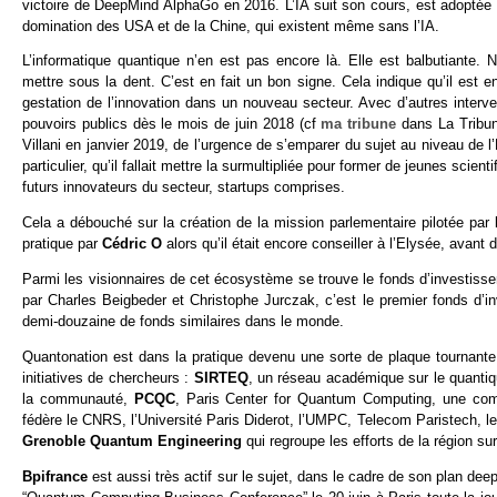
victoire de DeepMind AlphaGo en 2016. L’IA suit son cours, est adoptée pa
domination des USA et de la Chine, qui existent même sans l’IA.
L’informatique quantique n’en est pas encore là. Elle est balbutiante
mettre sous la dent. C’est en fait un bon signe. Cela indique qu’il est en
gestation de l’innovation dans un nouveau secteur. Avec d’autres interv
pouvoirs publics dès le mois de juin 2018 (cf
ma tribune
dans La Tribun
Villani en janvier 2019, de l’urgence de s’emparer du sujet au niveau de 
particulier, qu’il fallait mettre la surmultipliée pour former de jeunes scien
futurs innovateurs du secteur, startups comprises.
Cela a débouché sur la création de la mission parlementaire pilotée p
pratique par
Cédric O
alors qu’il était encore conseiller à l’Elysée, avan
Parmi les visionnaires de cet écosystème se trouve le fonds d’investis
par Charles Beigbeder et Christophe Jurczak, c’est le premier fonds d’in
demi-douzaine de fonds similaires dans le monde.
Quantonation est dans la pratique devenu une sorte de plaque tournante
initiatives de chercheurs :
SIRTEQ
, un réseau académique sur le quantiq
la communauté,
PCQC
, Paris Center for Quantum Computing, une comm
fédère le CNRS, l’Université Paris Diderot, l’UMPC, Telecom Paristech, le C
Grenoble Quantum Engineering
qui regroupe les efforts de la région su
Bpifrance
est aussi très actif sur le sujet, dans le cadre de son plan dee