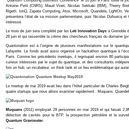
“Quantum Computing Business Conference” le 20 juin à Paris toute la jour
Antoine Petit (CNRS), Maud Vinet, Nicolas Sekkaki (IBM), Thierry Bre
Rigetti, IonQ, Zapata Computing, Atos, Microsoft, Quandela, LightOn, Ver
présentera l’état de sa mission parlementaire, puis Nicolas Dufourcq et Cé
intéressé.
Le mois de juin sera complété par les
Leti Innovation Days
à Grenoble de
28 juin et qui rassemble la crème des chercheurs français du domaine (
p
Quantonation est à l’origine de plusieurs manifestations sur le quant
Lafayette. Le fonds avait aussi organisé un hackathon quantique à l’éco
Paris. Comme les précédents meetups, il regroupait environ 80 participa
curieux intéressés par le sujet du quantique, et des consultants indép
fois un hub, un incubateur, un think tank et un lieu emblématique qui aura
Le meetup de mai 2019 avait lieu dans l’hôtel particulier de Charles Beig
quatre startups que nous allons examiner rapidement : Muquans, Quandela
Muquans
(2011) employait 29 personnes en mai 2019 et qui faisait 2,9
détection de cavités pour le BTP, la prospection pétrolière et la surv
Quantum Gravimeter
.