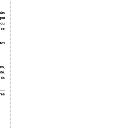
tre
par
qui
 en
utes
ces,
té.
 de
res