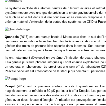
Le système exploite des atomes neutres de rubidium éclairés et refroid
système mesure avec une grande précision la chute gravitationnelle du 
de la chute et le fait dans la durée pour évaluer sa variation temporelle. 
créer un matériel d’extension de la portée des systèmes de QKD et
Pasq
Quandela
(2017) est une startup basée à Marcoussis dans le sud de l’Il
destinées au monde de la recherche, des télécommunications et du calc
générer des trains de photons bien séparés dans le temps. Ses sources 
des ordinateurs quantiques à base d’optique linéaire ou autres techniques
Ils ont notamment développé un système d’intrication de quatre photons à
Cela génère plusieurs photons intrigués qui sont ensuite exploitables pou
un doctorat en photonique. Le projet est une spin-off du laboratoire 
Pascale Senellart est cofondatrice de la startup qui comptait 5 personnes 
Pasqal
(2019) est la première startup de calcul quantique en Fran
magnétiquement et refroidis à 30 μK par laser à effet Doppler. Les portes
Les atomes sont piégés dans des matrices 2D ou des structures toriques
gérés avec deux niveaux d’énergie. L’intrication est provoquée par l’excit
atomes à longue distance. La technologie serait prometteuse et perme