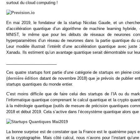
surtout du cloud computing !
En mai 2019, le fondateur de la startup Nicolas Gaude, et un chercheu
d’accélération quantique d’un algorithme de machine learning hybride,
MNIST, le même que pour les débuts de réseaux de neurones convo
hyperparamètres d’un réseau de neurones dans la partie quantique du ca
Leur modèle illustrait l’intérêt d’une accélération quantique avec jus
Xanadu. Ils estiment qu’un avantage quantique serait démontrable sur leur 
_______________________
Ces quatre startups font partie d’une catégorie de startups en pleine cro
(
dernière édition
datant de novembre 2018) que je prévois de publier entre j
startups quantiques du monde entier.
C’est moins difficile que de faire celui des startups de l’IA ou du m
l’informatique quantique comprenant le calcul quantique et la crypto qua
à la métrologie quantique (outils de mesure de précision quantiques com
2018 et début 2019. Cela s’active dans l’écosystème quantique alors que 
La bonne surprise est de constater que la France est le quatrième pays e
et la cryptographie. Mais côté calcul, nous n’avons pour l’instant qu’une