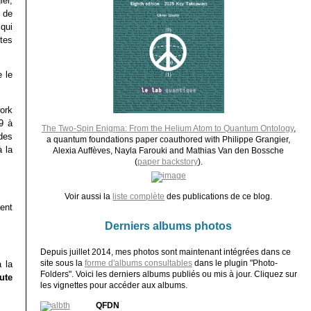
er,
 de
qui
êtes
 le
ork
9 à
The Two-Spin Enigma: From the Helium Atom to Quantum Ontology
,
des
a quantum foundations paper coauthored with Philippe Grangier,
à la
Alexia Auffèves, Nayla Farouki and Mathias Van den Bossche
(
paper backstory
).
Voir aussi la
liste complète
des publications de ce blog.
ient
Derniers albums photos
Depuis juillet 2014, mes photos sont maintenant intégrées dans ce
site sous la
forme d'albums consultables
dans le plugin "Photo-
 la
Folders". Voici les derniers albums publiés ou mis à jour. Cliquez sur
ute
les vignettes pour accéder aux albums.
QFDN