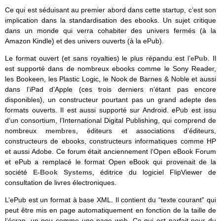
Ce qui est séduisant au premier abord dans cette startup, c’est son
implication dans la standardisation des ebooks. Un sujet critique
dans un monde qui verra cohabiter des univers fermés (à la
Amazon Kindle) et des univers ouverts (à la ePub).
Le format ouvert (et sans royalties) le plus répandu est l’
ePub
. Il
est supporté dans de nombreux ebooks comme le Sony Reader,
les Bookeen, les Plastic Logic, le Nook de Barnes & Noble et aussi
dans l’iPad d’Apple (ces trois derniers n’étant pas encore
disponibles), un constructeur pourtant pas un grand adepte des
formats ouverts. Il est aussi supporté sur Android. ePub est issu
d’un consortium, l’International Digital Publishing, qui comprend de
nombreux
membres
, éditeurs et associations d’éditeurs,
constructeurs de ebooks, constructeurs informatiques comme HP
et aussi Adobe. Ce forum était anciennement l’Open eBook Forum
et ePub a remplacé le format Open eBook qui provenait de la
société
E-Book Systems
, éditrice du logiciel FlipViewer de
consultation de livres électroniques.
L’ePub est un format à base XML. Il contient du “texte courant” qui
peut être mis en page automatiquement en fonction de la taille de
l’écran, un peu comme une page web. Ce qui est parfait pour du