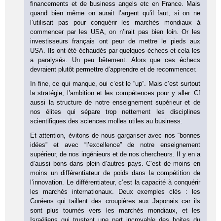
financements et de business angels etc en France. Mais
quand bien même on aurait l’argent qu’il faut, si on ne
l’utilisait pas pour conquérir les marchés mondiaux à
commencer par les USA, on n’irait pas bien loin. Or les
investisseurs français ont peur de mettre le pieds aux
USA. Ils ont été échaudés par quelques échecs et cela les
a paralysés. Un peu bêtement. Alors que ces échecs
devraient plutôt permettre d’apprendre et de recommencer.
In fine, ce qui manque, oui c’est le “up”. Mais c’est surtout
la stratégie, l’ambition et les compétences pour y aller. Cf
aussi la structure de notre enseignement supérieur et de
nos élites qui sépare trop nettement les disciplines
scientifiques des sciences molles utiles au business.
Et attention, évitons de nous gargariser avec nos “bonnes
idées” et avec “l’excellence” de notre enseignement
supérieur, de nos ingénieurs et de nos chercheurs. Il y en a
d’aussi bons dans plein d’autres pays. C’est de moins en
moins un différentiateur de poids dans la compétition de
l’innovation. Le différentiateur, c’est la capacité à conquérir
les marchés internationaux. Deux exemples clés : les
Coréens qui taillent des croupières aux Japonais car ils
sont plus tournés vers les marchés mondiaux, et les
Israéliens qui trustent une part incroyable des boites du