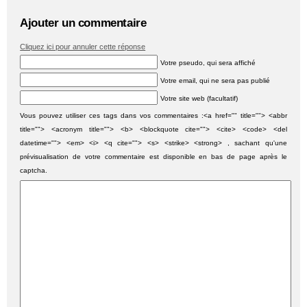
Ajouter un commentaire
Cliquez ici pour annuler cette réponse
Votre pseudo, qui sera affiché
Votre email, qui ne sera pas publié
Votre site web (facultatif)
Vous pouvez utiliser ces tags dans vos commentaires :<a href="" title=""> <abbr
title=""> <acronym title=""> <b> <blockquote cite=""> <cite> <code> <del
datetime=""> <em> <i> <q cite=""> <s> <strike> <strong> , sachant qu'une
prévisualisation de votre commentaire est disponible en bas de page après le
captcha.