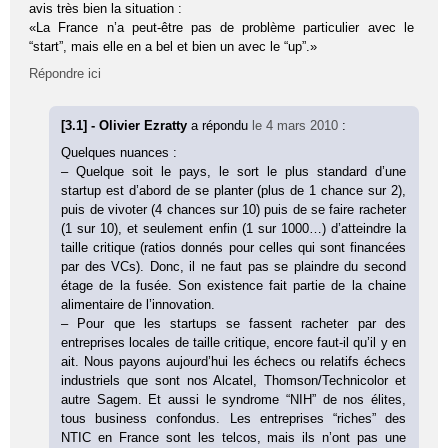
avis très bien la situation :
«La France n’a peut-être pas de problème particulier avec le
“start”, mais elle en a bel et bien un avec le “up”.»
Répondre ici
[3.1] - Olivier Ezratty
a répondu
le 4 mars 2010
:
Quelques nuances :
– Quelque soit le pays, le sort le plus standard d’une
startup est d’abord de se planter (plus de 1 chance sur 2),
puis de vivoter (4 chances sur 10) puis de se faire racheter
(1 sur 10), et seulement enfin (1 sur 1000…) d’atteindre la
taille critique (ratios donnés pour celles qui sont financées
par des VCs). Donc, il ne faut pas se plaindre du second
étage de la fusée. Son existence fait partie de la chaine
alimentaire de l’innovation.
– Pour que les startups se fassent racheter par des
entreprises locales de taille critique, encore faut-il qu’il y en
ait. Nous payons aujourd’hui les échecs ou relatifs échecs
industriels que sont nos Alcatel, Thomson/Technicolor et
autre Sagem. Et aussi le syndrome “NIH” de nos élites,
tous business confondus. Les entreprises “riches” des
NTIC en France sont les telcos, mais ils n’ont pas une