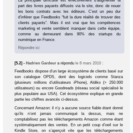
La principale difficulté est effectivement d’augmenter la
part des livres payants diffusés via le site, donc de nouer
les bons contrats avec les éditeurs. C’est un peu dur
d’inférer que Feedbooks “fuit la dure réalité de trouver des
clients payants”. Mais il est vrai que les compétences
marketing et vente semblent manquer dans cette équipe,
comme au demeurant dans 90% des startups du
numérique en France.
Répondre ici
[5.2] -
Hadrien Gardeur
a répondu
le 8 mars 2010
:
Feedbooks dispose d’un large écosystème de clients basé sur
son catalogue OPDS, dont des logiciels comme Stanza
(plusieurs millions d’utilisateurs iPhone), Aldiko (> 250.000
utilisateurs) ou encore Goodreads (réseau social spécialisé le
plus populaire aux USA). Cet écosystème explique en grande
partie les chiffres avancés ci-dessus.
Concernant Amazon: il n’y a aucune source fiable étant donné
qu’ils n’ont jamais communiqué la dessus, mais ne
comptabilisez pas les téléchargements Amazon comme étant
systèmatiquement des ventes. En un petit coup d’oeil sur le
Kindle Store, on s’aperçoit vite que les téléchargements