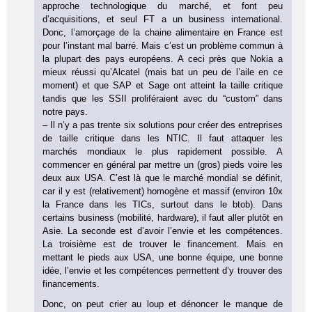
approche technologique du marché, et font peu
d’acquisitions, et seul FT a un business international.
Donc, l’amorçage de la chaine alimentaire en France est
pour l’instant mal barré. Mais c’est un problème commun à
la plupart des pays européens. A ceci près que Nokia a
mieux réussi qu’Alcatel (mais bat un peu de l’aile en ce
moment) et que SAP et Sage ont atteint la taille critique
tandis que les SSII proliféraient avec du “custom” dans
notre pays.
– Il n’y a pas trente six solutions pour créer des entreprises
de taille critique dans les NTIC. Il faut attaquer les
marchés mondiaux le plus rapidement possible. A
commencer en général par mettre un (gros) pieds voire les
deux aux USA. C’est là que le marché mondial se définit,
car il y est (relativement) homogène et massif (environ 10x
la France dans les TICs, surtout dans le btob). Dans
certains business (mobilité, hardware), il faut aller plutôt en
Asie. La seconde est d’avoir l’envie et les compétences.
La troisième est de trouver le financement. Mais en
mettant le pieds aux USA, une bonne équipe, une bonne
idée, l’envie et les compétences permettent d’y trouver des
financements.
Donc, on peut crier au loup et dénoncer le manque de