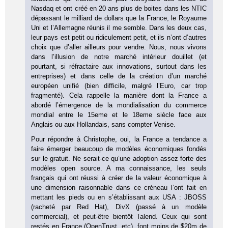
Nasdaq et ont créé en 20 ans plus de boites dans les NTIC
dépassant le milliard de dollars que la France, le Royaume
Uni et l’Allemagne réunis il me semble. Dans les deux cas,
leur pays est petit ou ridiculement petit, et ils n’ont d’autres
choix que d’aller ailleurs pour vendre. Nous, nous vivons
dans l’illusion de notre marché intérieur douillet (et
pourtant, si réfractaire aux innovations, surtout dans les
entreprises) et dans celle de la création d’un marché
européen unifié (bien difficile, malgré l’Euro, car trop
fragmenté). Cela rappelle la manière dont la France a
abordé l’émergence de la mondialisation du commerce
mondial entre le 15eme et le 18eme siècle face aux
Anglais ou aux Hollandais, sans compter Venise.
Pour répondre à Christophe, oui, la France a tendance a
faire émerger beaucoup de modèles économiques fondés
sur le gratuit. Ne serait-ce qu’une adoption assez forte des
modèles open source. A ma connaissance, les seuls
français qui ont réussi à créer de la valeur économique à
une dimension raisonnable dans ce créneau l’ont fait en
mettant les pieds ou en s’établissant aux USA : JBOSS
(racheté par Red Hat), DivX (passé à un modèle
commercial), et peut-être bientôt Talend. Ceux qui sont
restés en France (OpenTrust, etc), font moins de $20m de