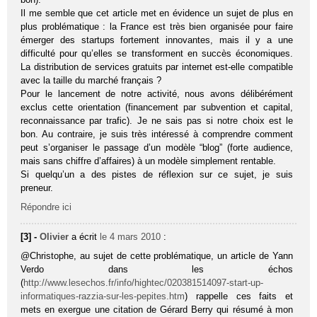
Il me semble que cet article met en évidence un sujet de plus en
plus problématique : la France est très bien organisée pour faire
émerger des startups fortement innovantes, mais il y a une
difficulté pour qu’elles se transforment en succès économiques.
La distribution de services gratuits par internet est-elle compatible
avec la taille du marché français ?
Pour le lancement de notre activité, nous avons délibérément
exclus cette orientation (financement par subvention et capital,
reconnaissance par trafic). Je ne sais pas si notre choix est le
bon. Au contraire, je suis très intéressé à comprendre comment
peut s’organiser le passage d’un modèle “blog” (forte audience,
mais sans chiffre d’affaires) à un modèle simplement rentable.
Si quelqu’un a des pistes de réflexion sur ce sujet, je suis
preneur.
Répondre ici
[3] -
Olivier
a écrit
le 4 mars 2010
:
@Christophe, au sujet de cette problématique, un article de Yann
Verdo dans les échos
(
http://www.lesechos.fr/info/hightec/020381514097-start-up-
informatiques-razzia-sur-les-pepites.htm
) rappelle ces faits et
mets en exergue une citation de Gérard Berry qui résumé à mon