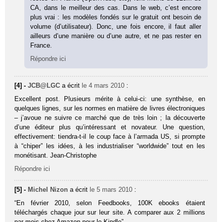
CA, dans le meilleur des cas. Dans le web, c’est encore
plus vrai : les modèles fondés sur le gratuit ont besoin de
volume (d’utilisateur). Donc, une fois encore, il faut aller
ailleurs d’une manière ou d’une autre, et ne pas rester en
France.
Répondre ici
[4] -
JCB@LGC
a écrit
le 4 mars 2010
:
Excellent post. Plusieurs mérite à celui-ci: une synthèse, en
quelques lignes, sur les normes en matière de livres électroniques
– j’avoue ne suivre ce marché que de très loin ; la découverte
d’une éditeur plus qu’intéressant et novateur. Une question,
effectivement: tiendra-t-il le coup face à l’armada US, si prompte
à “chiper” les idées, à les industrialiser “worldwide” tout en les
monétisant. Jean-Christophe
Répondre ici
[5] -
Michel Nizon
a écrit
le 5 mars 2010
:
“En février 2010, selon Feedbooks, 100K ebooks étaient
téléchargés chaque jour sur leur site. A comparer aux 2 millions
par mois chez Amazon pour le Kindle”.