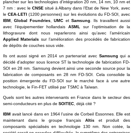
plancher sur les technologies d’intégration 20 nm, 14 nm, 10 nm et
7 nm : avec le
CNSE
situé à Albany dans l’Etat de New York, avec
le
CEA-LETI
(1200 personnes) sur les évolutions du FD-SOI, avec
IBM
,
Global Foundries
,
UMC
et
Samsung
. Ils travaillent aussi
avec l’équipementier hollandais
ASML
sur l’optimisation de la
lithogravure dont nous reparlerons ainsi qu’avec l’américain
Applied Materials
sur l’amélioration des procédés de fabrication
de dépôts de couches sous vide.
Ils ont aussi signé en 2014 un partenariat avec
Samsung
qui a
décidé d’adopter sous licence ST la technologie de fabrication FD-
SOI en 28 nm. Samsung devient ainsi une seconde source pour la
fabrication de composants en 28 nm FD-SOI. Cela consolide la
position émergente du FD-SOI sur le marché face à une autre
technologie, le Fin-FET utilisé par TSMC à Taïwan.
Quels sont les autres intervenants en France dans le secteur des
semi-conducteurs en plus de
SOITEC
, déjà cité ?
IBM
avait lancé dans en 1964 l’usine de Corbeil Essonnes. Elle est
maintenant dans le groupe français
Altis
et produit des
composants spécialisés en technologie 130 nm. Non cotée, la
société serait en
grandes difficultés
, le symptôme des entreprises