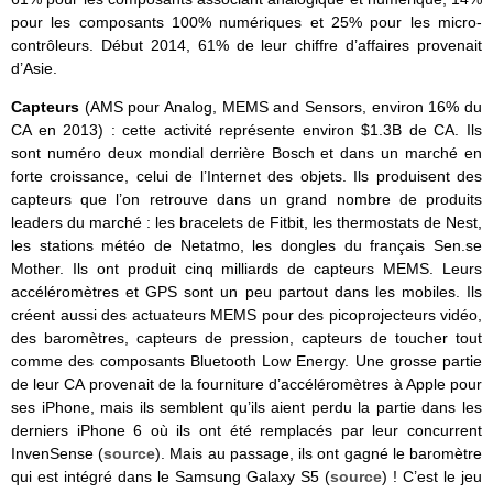
pour les composants 100% numériques et 25% pour les micro-
contrôleurs. Début 2014, 61% de leur chiffre d’affaires provenait
d’Asie.
Capteurs
(AMS pour Analog, MEMS and Sensors, environ 16% du
CA en 2013) : cette activité représente environ $1.3B de CA. Ils
sont numéro deux mondial derrière Bosch et dans un marché en
forte croissance, celui de l’Internet des objets. Ils produisent des
capteurs que l’on retrouve dans un grand nombre de produits
leaders du marché : les bracelets de Fitbit, les thermostats de Nest,
les stations météo de Netatmo, les dongles du français Sen.se
Mother. Ils ont produit cinq milliards de capteurs MEMS. Leurs
accéléromètres et GPS sont un peu partout dans les mobiles. Ils
créent aussi des actuateurs MEMS pour des picoprojecteurs vidéo,
des baromètres, capteurs de pression, capteurs de toucher tout
comme des composants Bluetooth Low Energy. Une grosse partie
de leur CA provenait de la fourniture d’accéléromètres à Apple pour
ses iPhone, mais ils semblent qu’ils aient perdu la partie dans les
derniers iPhone 6 où ils ont été remplacés par leur concurrent
InvenSense (
source
). Mais au passage, ils ont gagné le baromètre
qui est intégré dans le Samsung Galaxy S5 (
source
) ! C’est le jeu