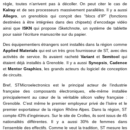
règle, toutes n’arrivent pas à décoller. On peut citer le cas de
Kalray
et de ses processeurs massivement parallèles. Il y a aussi
Allegro
, un grenoblois qui conçoit des “blocs d’IP” (fonctions
destinées à être intégrées dans des chipsets) d’encodage vidéo
ainsi que
ISKN
qui propose iSketchnote, un système de tablette
pour saisir l’écriture manuscrite sur du papier.
Des équipementiers étrangers sont installés dans la région comme
Applied Materials
qui est un très gros fournisseur de ST, avec des
activités de service. Ils avaient racheté
Variant
et
Semitool
qui
étaient déjà installés à Grenoble. Il y a aussi
Synopsis
,
Cadence
et
Mentor Graphics
, les grands acteurs du logiciel de conception
de circuits.
Bref, STMicroelectronics est le principal acteur de l’industrie
française des composants électroniques, elle-même installée
principalement au cœur de la véritable silicon valley française :
Grenoble. C’est même le premier employeur privé de l’Isère et le
premier exportateur de la région Rhône Alpes. Dans la région, ST
compte 43% d’ingénieurs. Sur le site de Crolles, ils sont issus de 45
nationalités différentes. Il y a aussi 30% de femmes dans
l’ensemble des effectifs. Comme le veut la tradition, ST mesure les