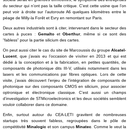
du secteur qui n’ont pas la taille critique. C’est cette usine que l’on
peut voir à droite sur l’autoroute A6 quelques kilomètres entre le
péage de Milly-la Forêt et Evry en remontant sur Paris.
Deux autres industriels sont à citer, intervenant dans le secteur des
cartes à puces :
Gemalto
et
Oberthur
, même si ce sont des
“fabless” pour la partie silicium des cartes.
On peut aussi citer le cas du site de Marcoussis du groupe
Alcatel-
Lucent
, que j’avais eu l’occasion de
visiter
en 2013 et qui est
dédié à la conception et à la fabrication, en petites quantités, de
composants de photonique dits III-V, utilisés notamment dans les
lasers et les communications par fibres optiques. Lors de cette
visite, j’avais découvert l’enjeu de l’intégration de composants de
photonique sur des composants CMOS en silicium, pour associer
optronique et électronique classique. C’est aussi un champs
d’investigation de STMicroelectronics et les deux sociétés semblent
vouloir collaborer dans ce domaine.
Enfin, surtout autour du CEA-LETI gravitent de nombreuses
startups très souvent fabless, regroupées dans le pôle de
compétitivité
Minalogic
et son campus
Minatec
. Comme le veut la