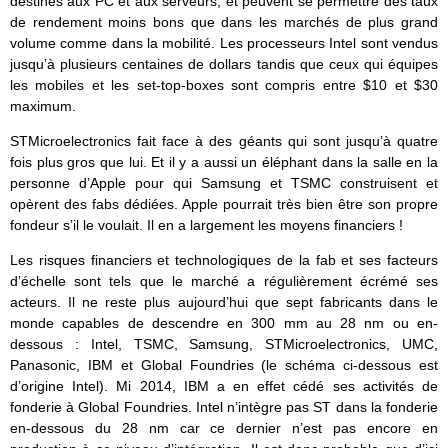
destinés aux PC et aux serveurs, et peuvent se permettre des taux
de rendement moins bons que dans les marchés de plus grand
volume comme dans la mobilité. Les processeurs Intel sont vendus
jusqu’à plusieurs centaines de dollars tandis que ceux qui équipes
les mobiles et les set-top-boxes sont compris entre $10 et $30
maximum.
STMicroelectronics fait face à des géants qui sont jusqu’à quatre
fois plus gros que lui. Et il y a aussi un éléphant dans la salle en la
personne d’Apple pour qui Samsung et TSMC construisent et
opèrent des fabs dédiées. Apple pourrait très bien être son propre
fondeur s’il le voulait. Il en a largement les moyens financiers !
Les risques financiers et technologiques de la fab et ses facteurs
d’échelle sont tels que le marché a régulièrement écrémé ses
acteurs. Il ne reste plus aujourd’hui que sept fabricants dans le
monde capables de descendre en 300 mm au 28 nm ou en-
dessous : Intel, TSMC, Samsung, STMicroelectronics, UMC,
Panasonic, IBM et Global Foundries (le schéma ci-dessous est
d’origine Intel). Mi 2014, IBM a en effet cédé ses activités de
fonderie à Global Foundries. Intel n’intègre pas ST dans la fonderie
en-dessous du 28 nm car ce dernier n’est pas encore en