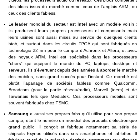
des blocs issus du marché comme ceux de l’anglais ARM, ou
ceux des clients fabless.
Le leader mondial du secteur est
Intel
avec un modèle voisin :
ils produisent leurs propres processeurs et composants mais
leurs usines sont aussi mises au service de quelques clients
btob, et surtout dans les circuits FPGA qui sont fabriqués en
technologie 22 nm pour le compte d’Achronix et Altera, et avec
des noyaux ARM. Intel est spécialisé dans les processeurs
“chers” qui équipent le monde du PC, laptops, desktops et
serveurs. Ils s’évertuent depuis des années à aborder le marché
des mobiles, sans grand succès pour l’instant. Ce marché est
plutôt l’apanage de sociétés fabless comme Qualcomm,
Broadcom (pour la partie réseau/radio), Marvell (idem) et de
Taïwanais tels que Mediatek. Ces processeurs mobiles sont
souvent fabriqués chez TSMC.
Samsung
a aussi ses propres fabs qu’il utilise pour son propre
compte, étant le numéro un mondial des produits d’électronique
grand public. Il conçoit et fabrique notamment sa série de
chipsets Exynos utilisés dans ses smartphones et tablettes. Il
fabrique aussi de la mémoire destinée notamment aux disques