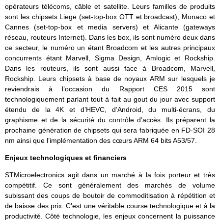
opérateurs télécoms, câble et satellite. Leurs familles de produits
sont les chipsets Liege (set-top-box OTT et broadcast), Monaco et
Cannes (set-top-box et media servers) et Alicante (gateways
réseau, routeurs Internet). Dans les box, ils sont numéro deux dans
ce secteur, le numéro un étant Broadcom et les autres principaux
concurrents étant Marvell, Sigma Design, Amlogic et Rockship.
Dans les routeurs, ils sont aussi face à Broadcom, Marvell,
Rockship. Leurs chipsets à base de noyaux ARM sur lesquels je
reviendrais à l’occasion du Rapport CES 2015 sont
technologiquement parlant tout à fait au gout du jour avec support
étendu de la 4K et d’HEVC, d’Android, du multi-écrans, du
graphisme et de la sécurité du contrôle d’accès. Ils préparent la
prochaine génération de chipsets qui sera fabriquée en FD-SOI 28
nm ainsi que l’implémentation des cœurs ARM 64 bits A53/57.
Enjeux technologiques et financiers
STMicroelectronics agit dans un marché à la fois porteur et très
compétitif. Ce sont généralement des marchés de volume
subissant des coups de boutoir de commoditisation à répétition et
de baisse des prix. C’est une véritable course technologique et à la
productivité. Côté technologie, les enjeux concernent la puissance