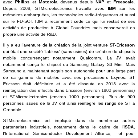
avec
Philips
et
Motorola
devenus depuis
NXP
et
Freescale
.
Depuis 2008, STMicroelectronics travaille avec
IBM
sur les
mémoires embarquées, les technologies radio-fréquences et aussi
sur le FD-SOI. IBM a récemment cédé ce qui lui restait de ses
activités de production à Global Foundries mais conserverait en
propre une activité de R&D.
Il y a eu l’aventure de la création de la joint venture
ST-Ericsson
qui était une société ‘fabless’ (sans usines) de création de chipsets
mobile concurrençant notamment Qualcomm. La JV avait
notamment conçu le chipset du Samsung Galaxy S3 Mini. Mais
Samsung a maintenant acquis son autonomie pour une large part
de sa gamme de mobiles avec ses processeurs Exynos. ST
Ericsson était déficitaire et a été dissoute en 2013 avec la
réintégration des effectifs dans Ericsson (environ 1800 personnes)
et STMicroelectronics (environ 1000 personnes). Plus de 900
personnes issues de la JV ont ainsi réintégré les rangs de ST à
Grenoble.
STMicroelectronics est impliqué dans de nombreux autres
partenariats industriels, notamment dans le cadre de l’
ISDA
,
l’International Semiconductor Development Alliance, et pour