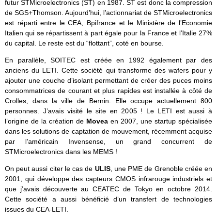
futur STMicroelectronics (ST) en 1987. ST est donc la compression
de SGS+Thomson. Aujourd’hui, l’actionnariat de STMicroelectronics
est réparti entre le CEA, Bpifrance et le Ministère de l’Economie
Italien qui se répartissent à part égale pour la France et l’Italie 27%
du capital. Le reste est du “flottant”, coté en bourse.
En parallèle, SOITEC est créée en 1992 également par des
anciens du LETI. Cette société qui transforme des wafers pour y
ajouter une couche d’isolant permettant de créer des puces moins
consommatrices de courant et plus rapides est installée à côté de
Crolles, dans la ville de Bernin. Elle occupe actuellement 800
personnes. J’avais visité le site en 2005 ! Le LETI est aussi à
l’origine de la création de
Movea
en 2007, une startup spécialisée
dans les solutions de captation de mouvement, récemment acquise
par l’américain Invensense, un grand concurrent de
STMicroelectronics dans les MEMS !
On peut aussi citer le cas de
ULIS
, une PME de Grenoble créée en
2001, qui développe des capteurs CMOS infrarouge industriels et
que j’avais découverte au CEATEC de Tokyo en octobre 2014.
Cette société a aussi bénéficié d’un transfert de technologies
issues du CEA-LETI.