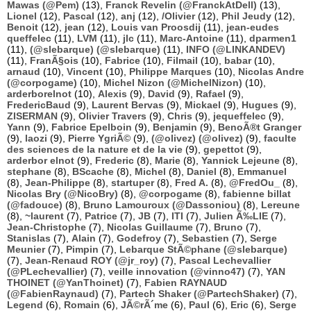
Mawas (@Pem)
(13),
Franck Revelin (@FranckAtDell)
(13),
Lionel
(12),
Pascal
(12),
anj
(12),
/Olivier
(12),
Phil Jeudy
(12),
Benoit
(12),
jean
(12),
Louis van Proosdij
(11),
jean-eudes
queffelec
(11),
LVM
(11),
jlc
(11),
Marc-Antoine
(11),
dparmen1
(11),
(@slebarque) (@slebarque)
(11),
INFO (@LINKANDEV)
(11),
FranÃ§ois
(10),
Fabrice
(10),
Filmail
(10),
babar
(10),
arnaud
(10),
Vincent
(10),
Philippe Marques
(10),
Nicolas Andre
(@corpogame)
(10),
Michel Nizon (@MichelNizon)
(10),
arderborelnot
(10),
Alexis
(9),
David
(9),
Rafael
(9),
FredericBaud
(9),
Laurent Bervas
(9),
Mickael
(9),
Hugues
(9),
ZISERMAN
(9),
Olivier Travers
(9),
Chris
(9),
jequeffelec
(9),
Yann
(9),
Fabrice Epelboin
(9),
Benjamin
(9),
BenoÃ®t Granger
(9),
laozi
(9),
Pierre YgriÃ©
(9),
(@olivez) (@olivez)
(9),
faculte
des sciences de la nature et de la vie
(9),
gepettot
(9),
arderbor elnot
(9),
Frederic
(8),
Marie
(8),
Yannick Lejeune
(8),
stephane
(8),
BScache
(8),
Michel
(8),
Daniel
(8),
Emmanuel
(8),
Jean-Philippe
(8),
startuper
(8),
Fred A.
(8),
@FredOu_
(8),
Nicolas Bry (@NicoBry)
(8),
@corpogame
(8),
fabienne billat
(@fadouce)
(8),
Bruno Lamouroux (@Dassoniou)
(8),
Lereune
(8),
~laurent
(7),
Patrice
(7),
JB
(7),
ITI
(7),
Julien Ã‰LIE
(7),
Jean-Christophe
(7),
Nicolas Guillaume
(7),
Bruno
(7),
Stanislas
(7),
Alain
(7),
Godefroy
(7),
Sebastien
(7),
Serge
Meunier
(7),
Pimpin
(7),
Lebarque StÃ©phane (@slebarque)
(7),
Jean-Renaud ROY (@jr_roy)
(7),
Pascal Lechevallier
(@PLechevallier)
(7),
veille innovation (@vinno47)
(7),
YAN
THOINET (@YanThoinet)
(7),
Fabien RAYNAUD
(@FabienRaynaud)
(7),
Partech Shaker (@PartechShaker)
(7),
Legend
(6),
Romain
(6),
JÃ©rÃ´me
(6),
Paul
(6),
Eric
(6),
Serge