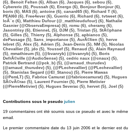
(6),
Benoit Felten
(6),
Alban
(6),
Jacques
(6),
sebou
(6),
Cybereric
(6),
Poussah
(6),
Energo
(6),
Bonjour Bonjour
(6),
boris
(6),
MAS
(6),
antoine
(6),
canard65
(6),
Richard T
(6),
PEAI60
(6),
Free4ever
(6),
Guerric
(6),
Richard
(6),
tvtweet
(6),
loÃ¯c
(6),
Matthieu Dufour (@_matthieudufour)
(6),
Nathalie
Gasnier (@ObservaEmpresa)
(6),
romu
(6),
cheramy
(6),
Jasontrisy
(6),
EtienneL
(5),
DJM
(5),
Tristan
(5),
StÃ©phane
(5),
Gilles
(5),
Thierry
(5),
Alphonse
(5),
apbianco
(5),
dePassage
(5),
Sans_importance
(5),
AurÃ©lien
(5),
herve
lebret
(5),
Alex
(5),
Adrien
(5),
Jean-Denis
(5),
NM
(5),
Nicolas
Chevallier
(5),
jdo
(5),
Youssef
(5),
Renaud
(5),
Alain Raynaud
(5),
mmathieum
(5),
(@bvanryb) (@bvanryb)
(5),
Boris
DefrÃ©ville (@AudioSense)
(5),
cedric naux (@cnaux)
(5),
Patrick Bertrand (@pck_b)
(5),
(@arnaud_thurudev)
(@arnaud_thurudev)
(5),
(@PLechevallier) (@PLechevallier)
(5),
Stanislas Segard (@El_Stanou)
(5),
Pierre Mawas
(@PemLT)
(5),
Fabrice Camurat (@fabricecamurat)
(5),
Hugues
SÃ©vÃ©rac
(5),
Laurent Fournier
(5),
Pierre Metivier
(@PierreMetivier)
(5),
Hugues Severac
(5),
hervet
(5),
Joel
(5)
Contributions sous le pseudo
julien
19 commentaires ont été soumis sous ce pseudo et avec le même
email.
Le premier commentaire date du 13 juin 2006 et le dernier est du