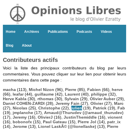
Home
Archives
Publications
Podcasts
Videos
Blog
About
Contributeurs actifs
Voici la liste des principaux contributeurs du blog par leurs
commentaires. Vous pouvez cliquer sur leur lien pour obtenir leurs
commentaires dans cette page :
macha
(113),
Michel Nizon
(96),
Pierre
(85),
Fabien
(66),
herve
(66),
leafar
(44),
guillaume
(42),
Laurent
(40),
philippe
(32),
Herve Kabla
(30),
rthomas
(30),
Sylvain
(29),
Olivier Auber
(29),
Daniel COHEN-ZARDI
(28),
Jeremy Fain
(27),
Olivier
(27),
Marc
(27),
Nicolas
(25),
Christophe
(22),
julien
(19),
Patrick
(19),
Fab
(19),
jmplanche
(17),
Arnaud@Thurudev (@arnaud_thurudev)
(17),
Jeremy
(16),
OlivierJ
(16),
JustinThemiddle
(16),
vicnent
(16),
bobonofx
(15),
Paul Gateau
(15),
Pierre Jol
(14),
patr_ix
(14),
Jerome
(13),
Lionel LaskÃ© (@lionellaske)
(13),
Pierre