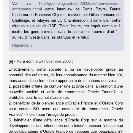
Voir sur
http://jdch.blogspot.com/2006/07/interview-dun-
entrepreneur.html
cette interview de Denis Payre, l’autre
fondateur de Business Objects, réalisée par Gilles Fontaine de
Challenge, et relayée par JC Chamboredon. J’aime bien cette
citation au sujet de l’ISF “Pour l’heure, cet impôt continue à
inciter les gens à investir dans le passé, les œuvres d’art.”…
au lieu d’investir dans les startups et le futur.
Répondre ici
[6] -
Po
a écrit
le 14 novembre 2008
:
Effectivement, cette société a pu se développer grâce au
potentiel des créateurs, de leur connaissance du marché bien sûr,
mais aussi d’une formidable opportunité de situations que voici :
1. possibilité offerte de cumuler une activité dans la création d’une
nouvelle société et celle de commercial Oracle France? –>
profitable pour le carnet d’adresses.
2. bénéficier de la bienveillance d’Oracle France et d’Oracle Corp
pour vendre BO avec une casquette de commercial Oracle
France? –> bien pour l’image du produit.
3. bénéficier d’une défaillance d’Oracle Corp sur le marché du
développement des infocentres qui a laissé supposer à beaucoup
de collaborateurs d’Oracle France de l’époque que beau-papa n’y