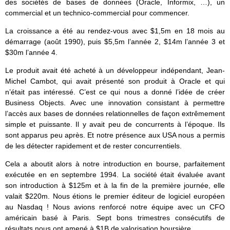
des sociétés de bases de données (Oracle, Informix, …), un
commercial et un technico-commercial pour commencer.
La croissance a été au rendez-vous avec $1,5m en 18 mois au
démarrage (août 1990), puis $5,5m l’année 2, $14m l’année 3 et
$30m l’année 4.
Le produit avait été acheté à un développeur indépendant, Jean-
Michel Cambot, qui avait présenté son produit à Oracle et qui
n’était pas intéressé. C’est ce qui nous a donné l’idée de créer
Business Objects. Avec une innovation consistant à permettre
l’accès aux bases de données relationnelles de façon extrêmement
simple et puissante. Il y avait peu de concurrents à l’époque. Ils
sont apparus peu après. Et notre présence aux USA nous a permis
de les détecter rapidement et de rester concurrentiels.
Cela a aboutit alors à notre introduction en bourse, parfaitement
exécutée en en septembre 1994. La société était évaluée avant
son introduction à $125m et à la fin de la première journée, elle
valait $220m. Nous étions le premier éditeur de logiciel européen
au Nasdaq ! Nous avions renforcé notre équipe avec un CFO
américain basé à Paris. Sept bons trimestres consécutifs de
résultats nous ont amené à $1B de valorisation boursière.