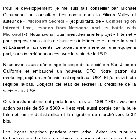
Pour le développement, je me suis fais conseiller par Michael
Cusumano, un consultant très connu dans la Silicon Valley et
auteur de «
Microsoft Secrets
» (et plus tard, de «
Competing on
Internet time, lessons from Netscape and its battle with
Microsoft
»). Nous avons notamment démarré le projet « Internet »
pour proposer nos outils de business intelligence en mode Intranet
et Extranet à nos clients. Le projet a été mené par une équipe à
part, sans interdépendances avec le reste de la R&D.
Nous avons aussi déménagé le siège de la société à San José en
Californie et embauché un nouveau CFO. Notre patron du
marketing, déjà un américain, est reparti aux USA. Et j’ai suivi toute
l’équipe là-bas. L’objectif clé était de recréer la crédibilité de la
société aux USA.
Ces transformations ont porté leurs fruits en 1998/1999 avec une
action passée de $5 à $300 – il est vrai, aussi portée par la bulle
Internet, un produit stabilisé et la migration du marché vers le 32
bits.
Les leçons apprises pendant cette crise: éviter les ruptures
technologiques brutales en pleine ascension et ne pas sortir un