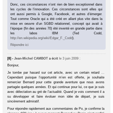
Donc, ces circonstances n’ont rien de bien exceptionnel dans
les cycles de l’innovation. Ces circonstances sont elles qui
ont aussi permis à Google, Facebook, et autres d’émerger.
Tout comme Oracle qui a été créé en allant plus vite dans la
mise en oeuvre d’un SGBD relationnel, concept qui avait à
l’époque (fin des années 70) été inventé en grande partie dans
les labos IBM (Ted Codd,
http://en.wikipedia.org/wiki/Edgar_F._Codd
).
Répondre ici
[8] -
Jean-Michel CAMBOT
a écrit
le 3 juin 2009
:
Bonjour,
Je tombe par hasard sur cet article, avec un certain retard …
Cependant puisque l’opportunité m’en est offerte, je souhaite
remercier Bernard pour cette grande aventure que nous avons
partagée quelques années. Et qui continue pour lui, ce que je suis
avec délectation au gré de l’actualité. Quand je vois comment il a
su développer et faire évoluer mon idée de départ, je suis
sincèrement admiratif.
Pour répondre rapidement aux commentaires de Po, je confirme la