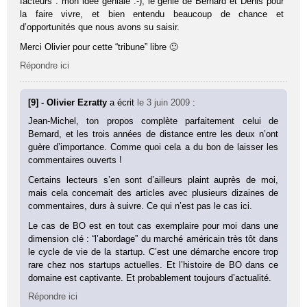
facteurs : mon idée géniale :-), le génie de Bernard et Denis pour
la faire vivre, et bien entendu beaucoup de chance et
d’opportunités que nous avons su saisir.
Merci Olivier pour cette “tribune” libre 🙂
Répondre ici
[9] - Olivier Ezratty
a écrit
le 3 juin 2009
:
Jean-Michel, ton propos complète parfaitement celui de
Bernard, et les trois années de distance entre les deux n’ont
guère d’importance. Comme quoi cela a du bon de laisser les
commentaires ouverts !
Certains lecteurs s’en sont d’ailleurs plaint auprès de moi,
mais cela concernait des articles avec plusieurs dizaines de
commentaires, durs à suivre. Ce qui n’est pas le cas ici.
Le cas de BO est en tout cas exemplaire pour moi dans une
dimension clé : “l’abordage” du marché américain très tôt dans
le cycle de vie de la startup. C’est une démarche encore trop
rare chez nos startups actuelles. Et l’histoire de BO dans ce
domaine est captivante. Et probablement toujours d’actualité.
Répondre ici