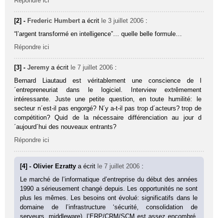
Répondre ici
[2] -
Frederic Humbert
a écrit
le 3 juillet 2006
:
“l’argent transformé en intelligence”… quelle belle formule…
Répondre ici
[3] -
Jeremy
a écrit
le 7 juillet 2006
:
Bernard Liautaud est véritablement une conscience de l
´entrepreneuriat dans le logiciel. Interview extrêmement
intéressante. Juste une petite question, en toute humilité: le
secteur n´est-il pas engorgé? N´y a-t-il pas trop d´acteurs? trop de
compétition? Quid de la nécessaire différenciation au jour d
´aujourd´hui des nouveaux entrants?
Répondre ici
[4] - Olivier Ezratty
a écrit
le 7 juillet 2006
:
Le marché de l’informatique d’entreprise du début des années
1990 a sérieusement changé depuis. Les opportunités ne sont
plus les mêmes. Les besoins ont évolué: significatifs dans le
domaine de l’infrastructure ‘sécurité, consolidation de
serveurs, middleware), l’ERP/CRM/SCM est assez encombré,