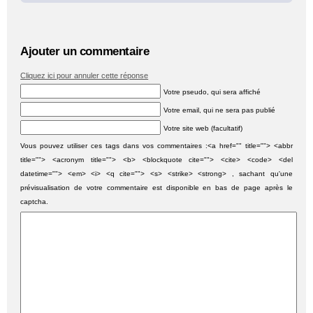
Ajouter un commentaire
Cliquez ici pour annuler cette réponse
Votre pseudo, qui sera affiché
Votre email, qui ne sera pas publié
Votre site web (facultatif)
Vous pouvez utiliser ces tags dans vos commentaires :<a href="" title=""> <abbr
title=""> <acronym title=""> <b> <blockquote cite=""> <cite> <code> <del
datetime=""> <em> <i> <q cite=""> <s> <strike> <strong> , sachant qu'une
prévisualisation de votre commentaire est disponible en bas de page après le
captcha.