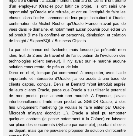
réponse d’Olivier : à aucun moment Bernard ou Denis n’ont profité
d’un employeur (Oracle) pour bâtir ce projet. Ils ont saisi une
opportunité qu’Oracle m’a refusée, et ont eu l’intégrité de faire les
choses dans l’ordre : annonce de leur projet balbutiant à Oracle,
confirmation de Michel Rocher qu’Oracle France n’avait pas de
vues dans le domaine, et notamment aucun pouvoir pour éditer un
tel produit (il me l’a confirmé en personne), démission, et création
de Insight / SkipperSQL / Business Objects …
La part de chance est évidente, mais lorsque j’ai présenté mon
idée, fruit de 2 ans de travail et de l’anticipation de l’évolution des
technologies (client serveur), il n’y avait sur le marché aucune
solution concurrente, de près ou de loin.
Donc en effet, lorsque j’ai commencé à prospecter, avec l’aide
importante et intéressée d’Oracle, j’ai eu accès à une base de
clients captés, conquis. Denis et Bernard m’ont introduit auprès
de leurs clients Oracle, parce que Oracle a su utiliser le potentiel
de mon produit pour asseoir son marché. A l’époque, j’avais
intentionnellement limité mon produit au SGBDR Oracle, à des
fins uniquement marketing (je voulais le faire éditer par Oracle,
Microsoft m’ayant éconduit …). Oracle a ainsi pu remporter
quelques contrats (je pense notamment à la Coface) en laissant
sur place des concurrents (Sybase par exemple), pourtant choisis
au départ, mais qui ne pouvaient proposer de solution d’infocentre