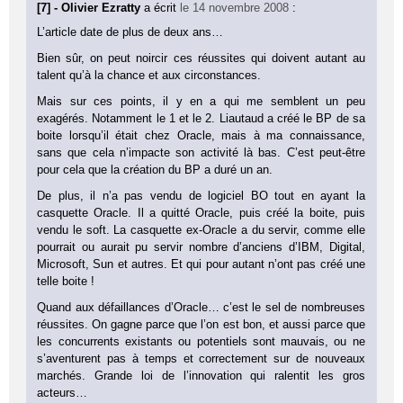
[7] - Olivier Ezratty
a écrit
le 14 novembre 2008
:
L’article date de plus de deux ans…
Bien sûr, on peut noircir ces réussites qui doivent autant au
talent qu’à la chance et aux circonstances.
Mais sur ces points, il y en a qui me semblent un peu
exagérés. Notamment le 1 et le 2. Liautaud a créé le BP de sa
boite lorsqu’il était chez Oracle, mais à ma connaissance,
sans que cela n’impacte son activité là bas. C’est peut-être
pour cela que la création du BP a duré un an.
De plus, il n’a pas vendu de logiciel BO tout en ayant la
casquette Oracle. Il a quitté Oracle, puis créé la boite, puis
vendu le soft. La casquette ex-Oracle a du servir, comme elle
pourrait ou aurait pu servir nombre d’anciens d’IBM, Digital,
Microsoft, Sun et autres. Et qui pour autant n’ont pas créé une
telle boite !
Quand aux défaillances d’Oracle… c’est le sel de nombreuses
réussites. On gagne parce que l’on est bon, et aussi parce que
les concurrents existants ou potentiels sont mauvais, ou ne
s’aventurent pas à temps et correctement sur de nouveaux
marchés. Grande loi de l’innovation qui ralentit les gros
acteurs…