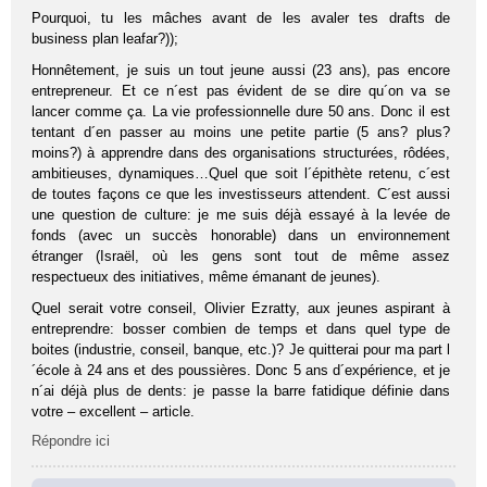
Pourquoi, tu les mâches avant de les avaler tes drafts de
business plan leafar?));
Honnêtement, je suis un tout jeune aussi (23 ans), pas encore
entrepreneur. Et ce n´est pas évident de se dire qu´on va se
lancer comme ça. La vie professionnelle dure 50 ans. Donc il est
tentant d´en passer au moins une petite partie (5 ans? plus?
moins?) à apprendre dans des organisations structurées, rôdées,
ambitieuses, dynamiques…Quel que soit l´épithète retenu, c´est
de toutes façons ce que les investisseurs attendent. C´est aussi
une question de culture: je me suis déjà essayé à la levée de
fonds (avec un succès honorable) dans un environnement
étranger (Israël, où les gens sont tout de même assez
respectueux des initiatives, même émanant de jeunes).
Quel serait votre conseil, Olivier Ezratty, aux jeunes aspirant à
entreprendre: bosser combien de temps et dans quel type de
boites (industrie, conseil, banque, etc.)? Je quitterai pour ma part l
´école à 24 ans et des poussières. Donc 5 ans d´expérience, et je
n´ai déjà plus de dents: je passe la barre fatidique définie dans
votre – excellent – article.
Répondre ici