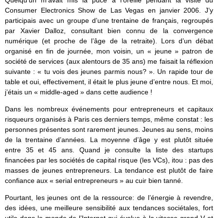
Quelqu’un m’avait mis la puce à l’oreille pendant la visite du
Consumer Electronics Show de Las Vegas en janvier 2006. J’y
participais avec un groupe d’une trentaine de français, regroupés
par Xavier Dalloz, consultant bien connu de la convergence
numérique (et proche de l’âge de la retraite). Lors d’un débat
organisé en fin de journée, mon voisin, un « jeune » patron de
société de services (aux alentours de 35 ans) me faisait la réflexion
suivante : « tu vois des jeunes parmis nous? ». Un rapide tour de
table et oui, effectivement, il était le plus jeune d’entre nous. Et moi,
j’étais un « middle-aged » dans cette audience !
Dans les nombreux événements pour entrepreneurs et capitaux
risqueurs organisés à Paris ces derniers temps, même constat : les
personnes présentes sont rarement jeunes. Jeunes au sens, moins
de la trentaine d’années. La moyenne d’âge y est plutôt située
entre 35 et 45 ans. Quand je consulte la liste des startups
financées par les sociétés de capital risque (les VCs), itou : pas des
masses de jeunes entrepreneurs. La tendance est plutôt de faire
confiance aux « serial entrepreneurs » au cuir bien tanné.
Pourtant, les jeunes ont de la ressource: de l’énergie à revendre,
des idées, une meilleure sensibilité aux tendances sociétales, fort