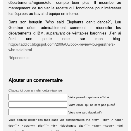
départements/régions/etc. compte bien plus. Il incombe au
management de trouver la recette qui fonctionne pour intéresser
les équipes au travail d´équipe en interne.
Dans son bouquin “Who said Elephants can´t dance?”, Lou
Gerstner décrit admirablement comment il réconcilie les
départements d´IBM, auparavant de véritables baronnies. J´en ai
écrit une petite note sur mon blog:
http://itaddict.blogspot.com/2006/06/book-review-lou-gerstners-
who-said.html
Répondre ici
Ajouter un commentaire
Cliquez ici pour annuler cette réponse
Votre pseudo, qui sera affiché
Votre email, qui ne sera pas publié
Votre site web (facultatif)
Vous pouvez utiliser ces tags dans vos commentaires :<a href="" title=""> <abbr
title=""> <acronym title=""> <b> <blockquote cite=""> <cite> <code> <del