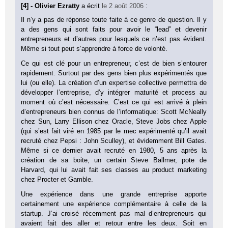
[4] - Olivier Ezratty
a écrit
le 2 août 2006
:
Il n’y a pas de réponse toute faite à ce genre de question. Il y
a des gens qui sont faits pour avoir le “lead” et devenir
entrepreneurs et d’autres pour lesquels ce n’est pas évident.
Même si tout peut s’apprendre à force de volonté.
Ce qui est clé pour un entrepreneur, c’est de bien s’entourer
rapidement. Surtout par des gens bien plus expérimentés que
lui (ou elle). La création d’un expertise collective permettra de
développer l’entreprise, d’y intégrer maturité et process au
moment où c’est nécessaire. C’est ce qui est arrivé à plein
d’entrepreneurs bien connus de l’informatique: Scott McNeally
chez Sun, Larry Ellison chez Oracle, Steve Jobs chez Apple
(qui s’est fait viré en 1985 par le mec expérimenté qu’il avait
recruté chez Pepsi : John Sculley), et évidemment Bill Gates.
Même si ce dernier avait recruté en 1980, 5 ans après la
création de sa boite, un certain Steve Ballmer, pote de
Harvard, qui lui avait fait ses classes au product marketing
chez Procter et Gamble.
Une expérience dans une grande entreprise apporte
certainement une expérience complémentaire à celle de la
startup. J’ai croisé récemment pas mal d’entrepreneurs qui
avaient fait des aller et retour entre les deux. Soit en