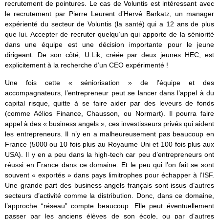
recrutement de pointures. Le cas de Voluntis est intéressant avec
le recrutement par Pierre Leurent d’Hervé Barkatz, un manager
expérienté du secteur de Voluntis (la santé) qui a 12 ans de plus
que lui. Accepter de recruter quelqu’un qui apporte de la séniorité
dans une équipe est une décision importante pour le jeune
dirigeant. De son côté, U.Lik, créée par deux jeunes HEC, est
explicitement à la recherche d’un CEO expérimenté !
Une fois cette « séniorisation » de l’équipe et des
accompagnateurs, l’entrepreneur peut se lancer dans l’appel à du
capital risque, quitte à se faire aider par des leveurs de fonds
(comme Aélios Finance, Chausson, ou Normart). Il pourra faire
appel à des « business angels », ces investisseurs privés qui aident
les entrepreneurs. Il n’y en a malheureusement pas beaucoup en
France (5000 ou 10 fois plus au Royaume Uni et 100 fois plus aux
USA). Il y en a peu dans la high-tech car peu d’entrepreneurs ont
réussi en France dans ce domaine. Et le peu qui l’on fait se sont
souvent « exportés » dans pays limitrophes pour échapper à l’ISF.
Une grande part des business angels français sont issus d’autres
secteurs d’activité comme la distribution. Donc, dans ce domaine,
l’approche “réseau” compte beaucoup. Elle peut éventuellement
passer par les anciens élèves de son école, ou par d’autres