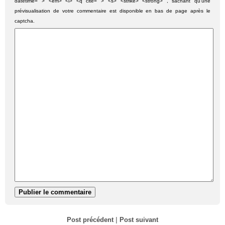
datetime=""> <em> <i> <q cite=""> <s> <strike> <strong> , sachant qu'une
prévisualisation de votre commentaire est disponible en bas de page après le
captcha.
Post précédent
|
Post suivant