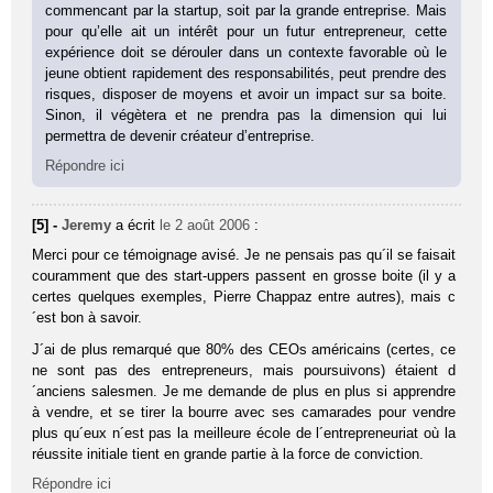
commencant par la startup, soit par la grande entreprise. Mais
pour qu’elle ait un intérêt pour un futur entrepreneur, cette
expérience doit se dérouler dans un contexte favorable où le
jeune obtient rapidement des responsabilités, peut prendre des
risques, disposer de moyens et avoir un impact sur sa boite.
Sinon, il végètera et ne prendra pas la dimension qui lui
permettra de devenir créateur d’entreprise.
Répondre ici
[5] -
Jeremy
a écrit
le 2 août 2006
:
Merci pour ce témoignage avisé. Je ne pensais pas qu´il se faisait
couramment que des start-uppers passent en grosse boite (il y a
certes quelques exemples, Pierre Chappaz entre autres), mais c
´est bon à savoir.
J´ai de plus remarqué que 80% des CEOs américains (certes, ce
ne sont pas des entrepreneurs, mais poursuivons) étaient d
´anciens salesmen. Je me demande de plus en plus si apprendre
à vendre, et se tirer la bourre avec ses camarades pour vendre
plus qu´eux n´est pas la meilleure école de l´entrepreneuriat où la
réussite initiale tient en grande partie à la force de conviction.
Répondre ici