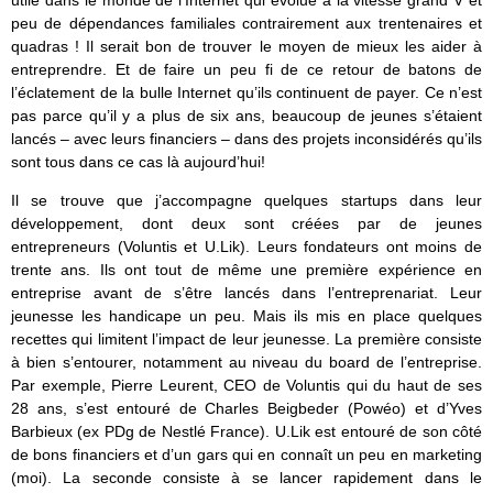
utile dans le monde de l’Internet qui évolue à la vitesse grand V et
peu de dépendances familiales contrairement aux trentenaires et
quadras ! Il serait bon de trouver le moyen de mieux les aider à
entreprendre. Et de faire un peu fi de ce retour de batons de
l’éclatement de la bulle Internet qu’ils continuent de payer. Ce n’est
pas parce qu’il y a plus de six ans, beaucoup de jeunes s’étaient
lancés – avec leurs financiers – dans des projets inconsidérés qu’ils
sont tous dans ce cas là aujourd’hui!
Il se trouve que j’accompagne quelques startups dans leur
développement, dont deux sont créées par de jeunes
entrepreneurs (Voluntis et U.Lik). Leurs fondateurs ont moins de
trente ans. Ils ont tout de même une première expérience en
entreprise avant de s’être lancés dans l’entreprenariat. Leur
jeunesse les handicape un peu. Mais ils mis en place quelques
recettes qui limitent l’impact de leur jeunesse. La première consiste
à bien s’entourer, notamment au niveau du board de l’entreprise.
Par exemple, Pierre Leurent, CEO de Voluntis qui du haut de ses
28 ans, s’est entouré de Charles Beigbeder (Powéo) et d’Yves
Barbieux (ex PDg de Nestlé France). U.Lik est entouré de son côté
de bons financiers et d’un gars qui en connaît un peu en marketing
(moi). La seconde consiste à se lancer rapidement dans le