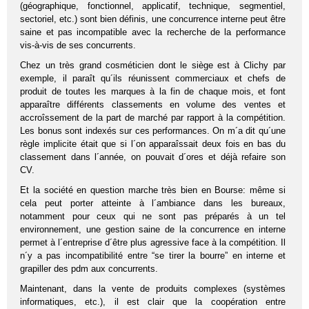
(géographique, fonctionnel, applicatif, technique, segmentiel,
sectoriel, etc.) sont bien définis, une concurrence interne peut être
saine et pas incompatible avec la recherche de la performance
vis-à-vis de ses concurrents.
Chez un très grand cosméticien dont le siège est à Clichy par
exemple, il paraît qu´ils réunissent commerciaux et chefs de
produit de toutes les marques à la fin de chaque mois, et font
apparaître différents classements en volume des ventes et
accroîssement de la part de marché par rapport à la compétition.
Les bonus sont indexés sur ces performances. On m´a dit qu´une
règle implicite était que si l´on apparaîssait deux fois en bas du
classement dans l´année, on pouvait d´ores et déjà refaire son
CV.
Et la société en question marche très bien en Bourse: même si
cela peut porter atteinte à l´ambiance dans les bureaux,
notamment pour ceux qui ne sont pas préparés à un tel
environnement, une gestion saine de la concurrence en interne
permet à l´entreprise d´être plus agressive face à la compétition. Il
n´y a pas incompatibilité entre “se tirer la bourre” en interne et
grapiller des pdm aux concurrents.
Maintenant, dans la vente de produits complexes (systèmes
informatiques, etc.), il est clair que la coopération entre